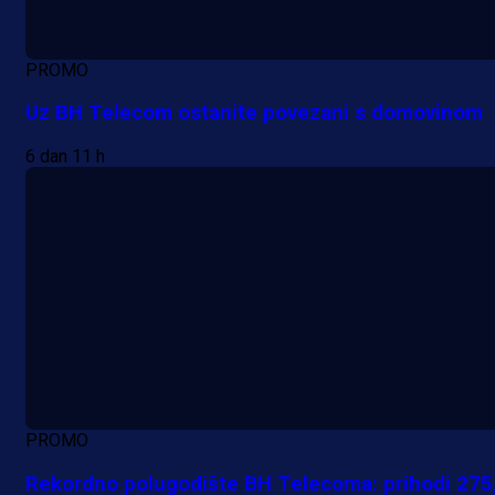
PROMO
Uz BH Telecom ostanite povezani s domovinom
6 dan 11 h
PROMO
Rekordno polugodište BH Telecoma: prihodi 275