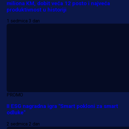
miliona KM, dobit veća 12 posto i najveća
produktivnost u historiji
1 sedmica 3 dan
PROMO
II ESG nagradna igra "Smart pokloni za smart
odluke"
2 sedmica 2 dan