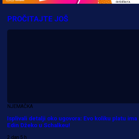
MrBit: Isprati kvalifikacije za elitn
evropska takmičenja i preuzmi
PROČITAJTE JOŠ
bonus dobrodošlice!
8 h 13 min
NJEMAČKA
Isplivali detalji oko ugovora: Evo koliku platu ima
Edin Džeko u Schalkeu!
2 dan 5 h