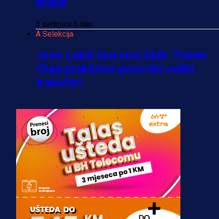
kluba!
3 sedmica 5 dan
A Selekcija
Jovo Lukić ima novi klub: Trener
Cluja praktično potvrdio veliki
transfer!
3 dan 1 h
A Selekcija
Stigla potvrda od predsjednika
kluba: Jovo Lukić uskoro pravi
transfer!?
3 sedmica 4 dan
A Selekcija
Zmajevi dobili veliko pojačanje: