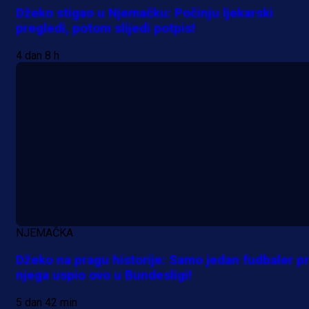
Džeko stigao u Njemačku: Počinju ljekarski
pregledi, potom slijedi potpis!
4 dan 8 h
A Selekcija
NJEMAČKA
Da li je selektor zadovoljan: Evo š
Džeko na pragu historije: Samo jedan fudbaler pr
je Barbarez rekao o transferu
njega uspio ovo u Bundesligi!
Alajbegovića u Juventus!
5 dan 42 min