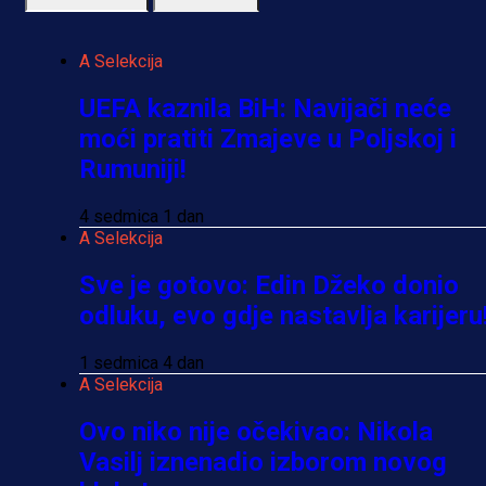
A Selekcija
UEFA kaznila BiH: Navijači neće
moći pratiti Zmajeve u Poljskoj i
Rumuniji!
4 sedmica 1 dan
A Selekcija
Sve je gotovo: Edin Džeko donio
odluku, evo gdje nastavlja karijeru
1 sedmica 4 dan
A Selekcija
Ovo niko nije očekivao: Nikola
Vasilj iznenadio izborom novog