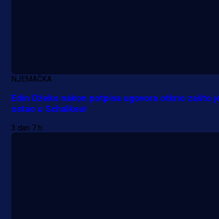
NJEMAČKA
Edin Džeko nakon potpisa ugovora otkrio zašto j
ostao u Schalkeu!
3 dan 7 h
A Selekcija
Lukić seli u Bundesligu? Dva
njemačka kluba krenula po bh.