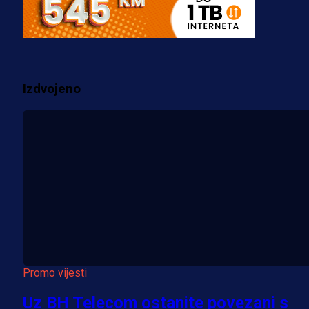
Fudbaler Olympiacosa želi obući
dres BiH!
3 sedmica 3 dan
Izdvojeno
Više vijesti
Promo vijesti
Uz BH Telecom ostanite povezani s