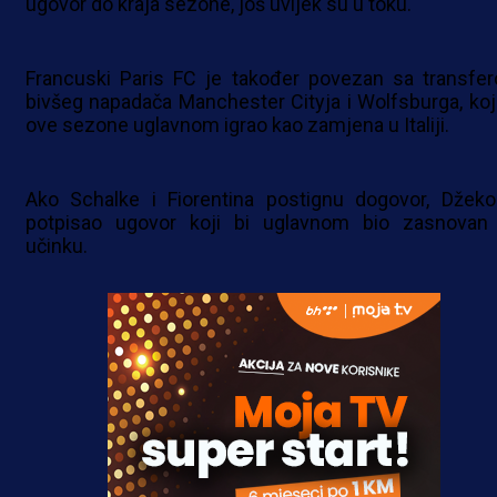
ugovor do kraja sezone, još uvijek su u toku.
Francuski Paris FC je također povezan sa transfe
bivšeg napadača Manchester Cityja i Wolfsburga, koji
ove sezone uglavnom igrao kao zamjena u Italiji.
Ako Schalke i Fiorentina postignu dogovor, Džeko
potpisao ugovor koji bi uglavnom bio zasnovan
učinku.