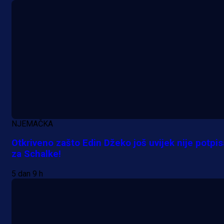
1 dan 7 h
NJEMAČKA
Otkriveno zašto Edin Džeko još uvijek nije potpi
za Schalke!
5 dan 9 h