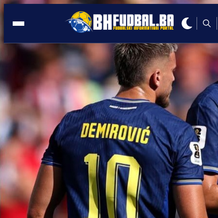
TRANSFER
12:29, 20.01.2026
SVE JE ZAVRŠENO: Edin Džeko odabr
novi klub!
Autor:
Redakcija