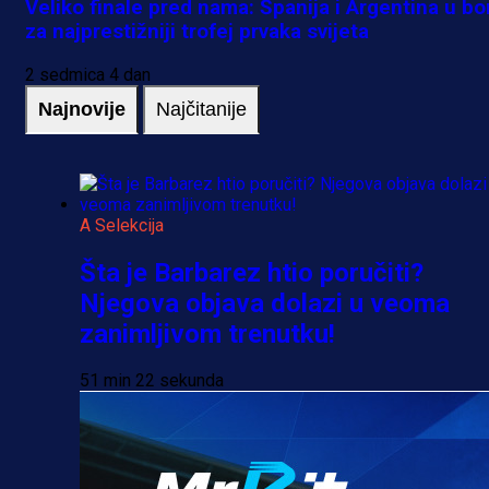
Veliko finale pred nama: Španija i Argentina u bo
za najprestižniji trofej prvaka svijeta
2 sedmica 4 dan
Najnovije
Najčitanije
A Selekcija
Šta je Barbarez htio poručiti?
Njegova objava dolazi u veoma
zanimljivom trenutku!
51 min 22 sekunda