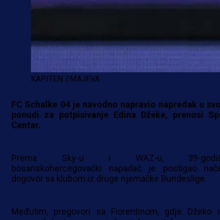
KAPITEN ZMAJEVA
FC Schalke 04 je navodno napravio napredak u svo
ponudi za potpisivanje Edina Džeke, prenosi Sp
Centar.
Prema Sky-u i WAZ-u, 39-godišn
bosanskohercegovački napadač je postigao nače
dogovor sa klubom iz druge njemačke Bundeslige.
Međutim, pregovori sa Fiorentinom, gdje Džeko 