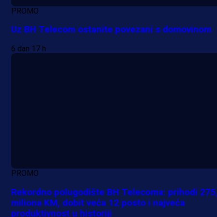
PROMO
Uz BH Telecom ostanite povezani s domovinom
6 dan 17 h
PROMO
Rekordno polugodište BH Telecoma: prihodi 275
miliona KM, dobit veća 12 posto i najveća
produktivnost u historiji