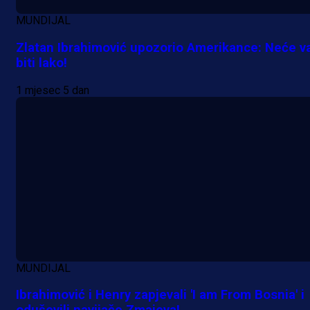
1 dan 12 h
MUNDIJAL
Zlatan Ibrahimović upozorio Amerikance: Neće 
biti lako!
1 mjesec 5 dan
MUNDIJAL
Ibrahimović i Henry zapjevali 'I am From Bosnia' i