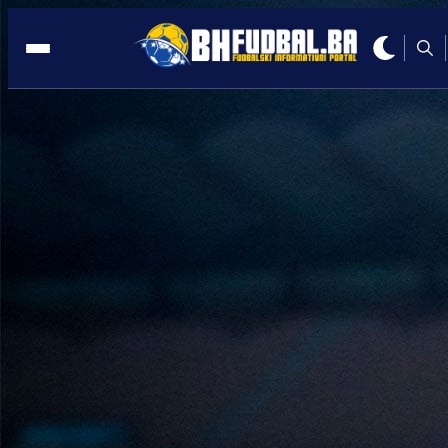
NIZOZEMSKA
19:14, 14.01.2026
Ibrahimovićev sin bio teško bolestan:
Sada je potpisao za velikana!
Autor:
Redakcija