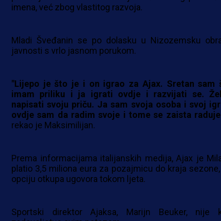
imena, već zbog vlastitog razvoja.
Mladi Šveđanin se po dolasku u Nizozemsku obra
javnosti s vrlo jasnom porukom.
"Lijepo je što je i on igrao za Ajax. Sretan sam 
imam priliku i ja igrati ovdje i razvijati se. Že
napisati svoju priču. Ja sam svoja osoba i svoj igr
ovdje sam da radim svoje i tome se zaista raduj
rekao je Maksimilijan.
Prema informacijama italijanskih medija, Ajax je Mil
platio 3,5 miliona eura za pozajmicu do kraja sezone,
opciju otkupa ugovora tokom ljeta.
Sportski direktor Ajaksa, Marijn Beuker, nije k