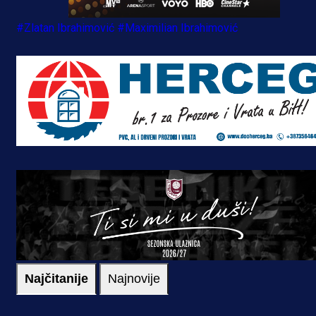
#Zlatan Ibrahimović
#Maximilian Ibrahimović
Najčitanije
Najnovije