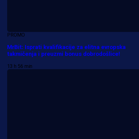
PROMO
MrBit: Isprati kvalifikacije za elitna evropska
takmičenja i preuzmi bonus dobrodošlice!
13 h 56 min