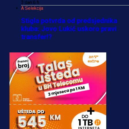
3 dan 6 h
A Selekcija
Stigla potvrda od predsjednika
kluba: Jovo Lukić uskoro pravi
transfer!?
3 sedmica 4 dan
A Selekcija
Zmajevi dobili veliko pojačanje:
Fudbaler Olympiacosa želi obući
dres BiH!
3 sedmica 3 dan
Premijer liga BiH
Misimović priveden: SIPA ga tereti
za pranje novca, pretresaju