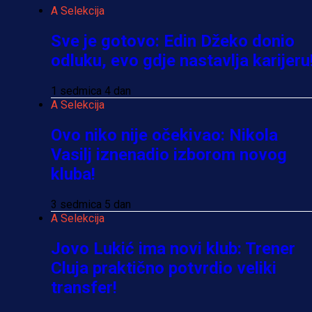
A Selekcija
Sve je gotovo: Edin Džeko donio
odluku, evo gdje nastavlja karijeru
1 sedmica 4 dan
A Selekcija
Ovo niko nije očekivao: Nikola
Vasilj iznenadio izborom novog
kluba!
3 sedmica 5 dan
A Selekcija
Jovo Lukić ima novi klub: Trener
Cluja praktično potvrdio veliki
transfer!