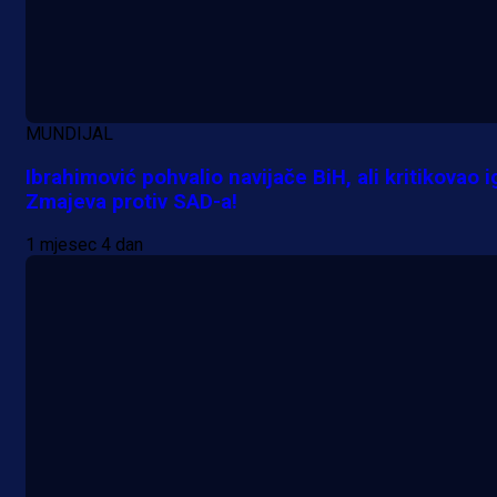
MUNDIJAL
Ibrahimović pohvalio navijače BiH, ali kritikovao i
Zmajeva protiv SAD-a!
1 mjesec 4 dan
A Selekcija
Lukić seli u Bundesligu? Dva
njemačka kluba krenula po bh.
reprezentativca!