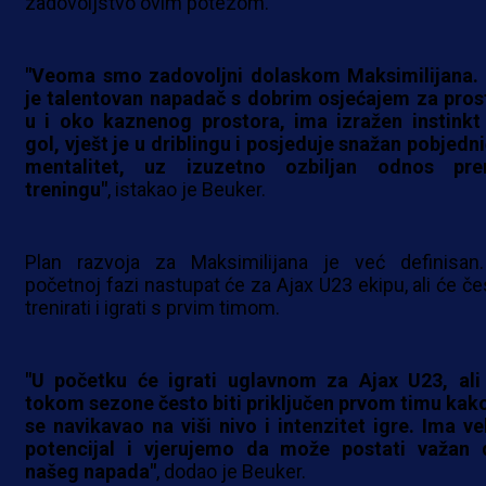
zadovoljstvo ovim potezom.
"Veoma smo zadovoljni dolaskom Maksimilijana.
je talentovan napadač s dobrim osjećajem za pros
u i oko kaznenog prostora, ima izražen instinkt
gol, vješt je u driblingu i posjeduje snažan pobjedni
mentalitet, uz izuzetno ozbiljan odnos pr
treningu"
, istakao je Beuker.
Plan razvoja za Maksimilijana je već definisan
početnoj fazi nastupat će za Ajax U23 ekipu, ali će če
trenirati i igrati s prvim timom.
"U početku će igrati uglavnom za Ajax U23, ali
tokom sezone često biti priključen prvom timu kako
se navikavao na viši nivo i intenzitet igre. Ima vel
potencijal i vjerujemo da može postati važan 
našeg napada"
, dodao je Beuker.