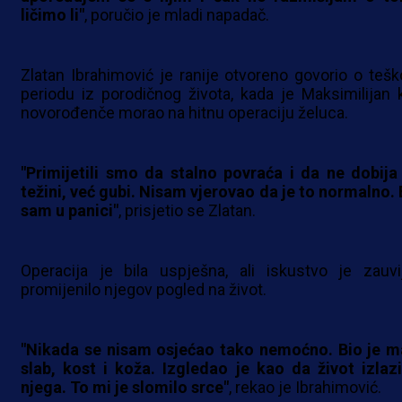
ličimo li"
, poručio je mladi napadač.
Zlatan Ibrahimović je ranije otvoreno govorio o teš
periodu iz porodičnog života, kada je Maksimilijan 
novorođenče morao na hitnu operaciju želuca.
"Primijetili smo da stalno povraća i da ne dobija
težini, već gubi. Nisam vjerovao da je to normalno. 
sam u panici"
, prisjetio se Zlatan.
Operacija je bila uspješna, ali iskustvo je zauvi
promijenilo njegov pogled na život.
"Nikada se nisam osjećao tako nemoćno. Bio je ma
slab, kost i koža. Izgledao je kao da život izlazi
njega. To mi je slomilo srce"
, rekao je Ibrahimović.