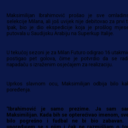
Maksimilijan Ibrahimović prošao je sve omladin
selekcije Milana, ali još uvijek nije debitovao za prvi 
Ipak, bio je dio ekspedicije koja je prošlog mjes
putovala u Saudijsku Arabiju na Superkup Italije.
U tekućoj sezoni je za Milan Futuro odigrao 16 utakmic
postigao pet golova, čime je potvrdio da se rad
napadaču s izraženim osjećajem za realizaciju.
Uprkos slavnom ocu, Maksimilijan odbija bilo ka
poređenja.
"Ibrahimović je samo prezime. Ja sam s
Maksimilijan. Kada bih se opterećivao imenom, sve
bilo pogrešno i fudbal ne bi bio zabavan.
upoređujem se s njim i čak ne razmišljam o t