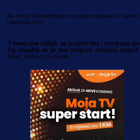
Na sreću, Maksimilijan se potpuno oporavio i danas ž
normalan život.
"I danas ima ožiljak, ali je zdrav kao i sva druga dje
Taj događaj mi je dao potpuno drugačiji pogled
život"
, zaključio je Zlatan.