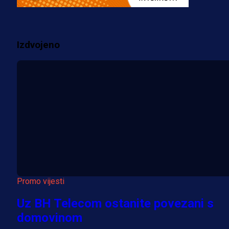
prostorije FK Borac!
1 sedmica 6 dan
Izdvojeno
Više vijesti
Promo vijesti
Uz BH Telecom ostanite povezani s
domovinom