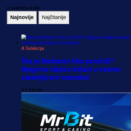
2 sedmica 4 dan
Najnovije
Najčitanije
A Selekcija
Šta je Barbarez htio poručiti?
Njegova objava dolazi u veoma
zanimljivom trenutku!
6 h 34 min