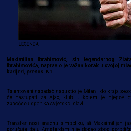
LEGENDA
Maximilian Ibrahimović, sin legendarnog Zlat
Ibrahimovića, napravio je važan korak u svojoj mla
karijeri, prenosi N1.
Talentovani napadač napustio je Milan i do kraja sez
će nastupati za Ajax, klub u kojem je njegov o
započeo uspon ka svjetskoj slavi.
Transfer nosi snažnu simboliku, ali Maksimilijan ja
poručuje da u Amsterdam nije došao zbog porodič