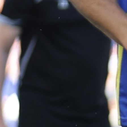
BUNDESLIGA
Bosanskohercegovački reprezentativac Ha
Tabaković nastavlja s impresivnim partijam
Bundesligi. Napadač Borussije Mönchengladbach 
jednom je pokazao golgeterski instinkt i bio jedan
ključnih igrača u uvjerljivoj pobjedi svog tima.
U susretu 16. kola Bundeslige, Borus
Mönchengladbach je na domaćem terenu ugost
Augsburg i slavila ubjedljivu pobjedu rezultatom 4:0.
Haris Tabaković bio je centralna figura meča, postiga
dva pogotka i praktično prelomivši utakmicu u kor
domaćih.