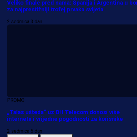
Veliko finale pred nama: Španija i Argentina u bo
za najprestižniji trofej prvaka svijeta
2 sedmica 3 dan
PROMO
„Talas ušteda“ uz BH Telecom donosi više
interneta i vrijedne pogodnosti za korisnike
2 sedmica 5 dan