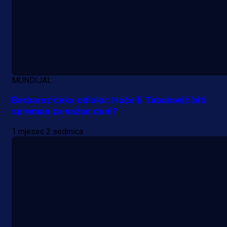
MUNDIJAL
Barbarez čeka odluku: Hoće li Tabaković biti
spreman za važan duel?
1 mjesec 2 sedmica
A Selekcija