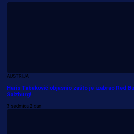
AUSTRIJA
Haris Tabaković objasnio zašto je izabrao Red Bu
Salzburg!
A Selekcija
Lukić seli u Bundesligu? Dva
3 sedmica 2 dan
njemačka kluba krenula po bh.
reprezentativca!