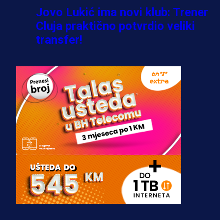
Jovo Lukić ima novi klub: Trener
Cluja praktično potvrdio veliki
transfer!
2 dan 10 h
A Selekcija
Stigla potvrda od predsjednika
kluba: Jovo Lukić uskoro pravi
transfer!?
3 sedmica 3 dan
A Selekcija
Zmajevi dobili veliko pojačanje:
Fudbaler Olympiacosa želi obući
dres BiH!