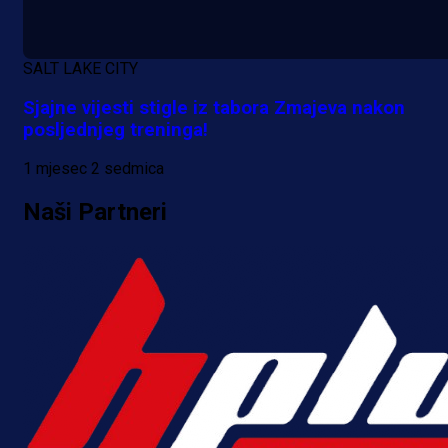
Reprezentativac BiH bi mogao
postati novo pojačanje Hajduka!
SALT LAKE CITY
16 h 20 min
Sjajne vijesti stigle iz tabora Zmajeva nakon
posljednjeg treninga!
1 mjesec 2 sedmica
Naši Partneri