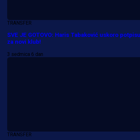
TRANSFER
SVE JE GOTOVO: Haris Tabaković uskoro potpisu
za novi klub!
3 sedmica 6 dan
A Selekcija
Da li je selektor zadovoljan: Evo š
je Barbarez rekao o transferu
Alajbegovića u Juventus!
16 h 18 min
TRANSFER