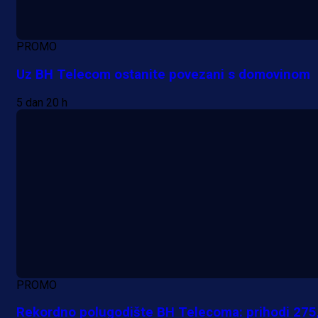
PROMO
Uz BH Telecom ostanite povezani s domovinom
5 dan 20 h
PROMO
Rekordno polugodište BH Telecoma: prihodi 275