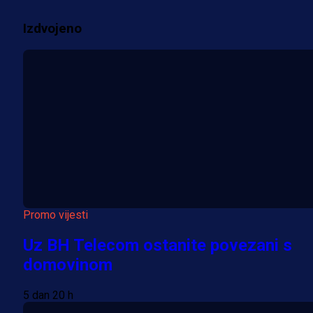
3 sedmica 2 dan
Izdvojeno
Više vijesti
Promo vijesti
Uz BH Telecom ostanite povezani s
domovinom
5 dan 20 h