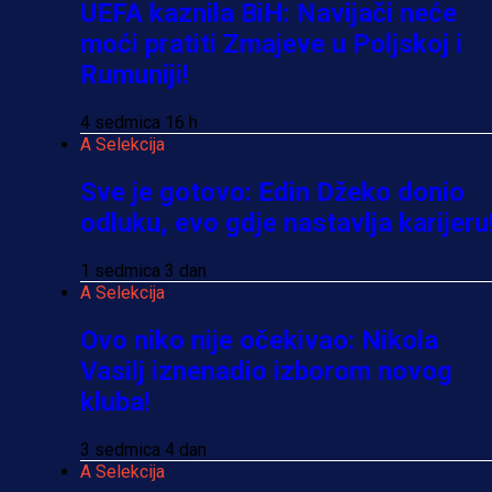
UEFA kaznila BiH: Navijači neće
moći pratiti Zmajeve u Poljskoj i
Rumuniji!
4 sedmica 16 h
A Selekcija
Sve je gotovo: Edin Džeko donio
odluku, evo gdje nastavlja karijeru
1 sedmica 3 dan
A Selekcija
Ovo niko nije očekivao: Nikola
Vasilj iznenadio izborom novog
kluba!
3 sedmica 4 dan
A Selekcija