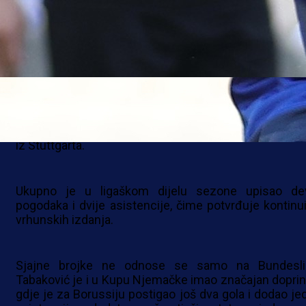
Tabaković je teren napustio u 72. minuti, ispra
aplauzima s tribina, nakon još jedne zapažene večer
dresu Borussije.
S nova dva gola, Tabaković je stigao do drugog mjesta
listi strijelaca Bundeslige, koje dijeli s Denizom Unda
iz Stuttgarta.
Ukupno je u ligaškom dijelu sezone upisao de
pogodaka i dvije asistencije, čime potvrđuje kontinui
vrhunskih izdanja.
Sjajne brojke ne odnose se samo na Bundesli
Tabaković je i u Kupu Njemačke imao značajan doprin
gdje je za Borussiju postigao još dva gola i dodao je