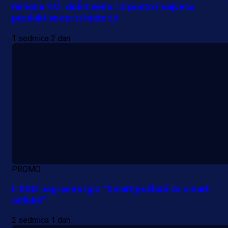
miliona KM, dobit veća 12 posto i najveća
produktivnost u historiji
1 sedmica 2 dan
PROMO
II ESG nagradna igra "Smart pokloni za smart
odluke"
2 sedmica 1 dan