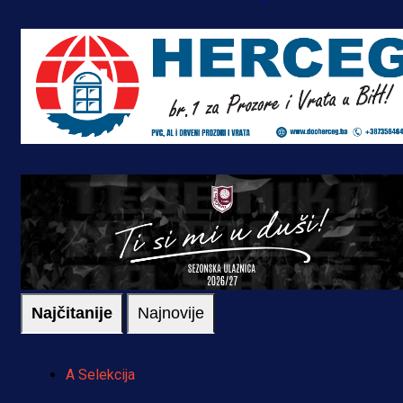
Najčitanije
Najnovije
A Selekcija