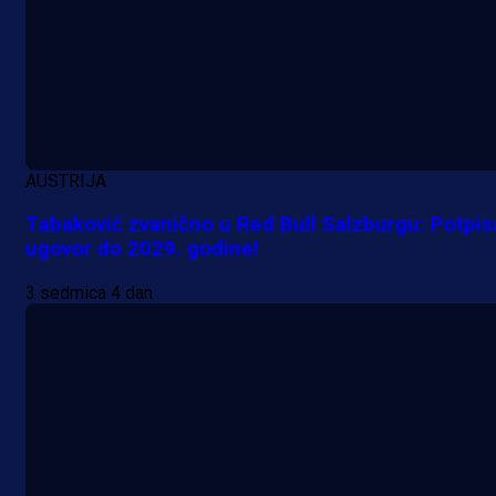
16 h 16 min
AUSTRIJA
Tabaković zvanično u Red Bull Salzburgu: Potpis
ugovor do 2029. godine!
3 sedmica 4 dan