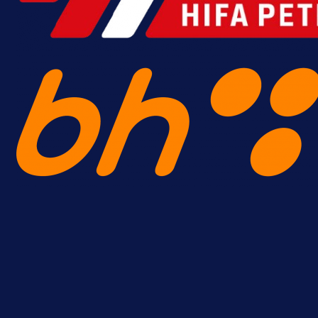
A Selekcija
Brat Kerima Alajbegovića pozvan 
reprezentaciju Njemačke!
16 h 23 min