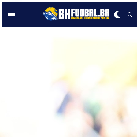
NJEMAČKA
17:13, 11.01.2026
Sjajni Tabaković nastavlja da rešeta: S
nova dva gola postao drugi strijelac
Bundeslige!