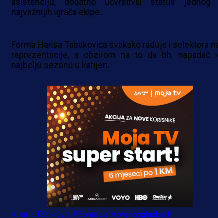
asistenciju, dodatno učvrstivši status jednog
najvažnijih igrača ekipe.
Forma Harisa Tabakovića svakako raduje i selektora n
reprezentacije, s obzirom na to da bh. napadač i
najbolju sezonu u karijeri.
#Haris Tabaković
#Borussia Mönchengladbach