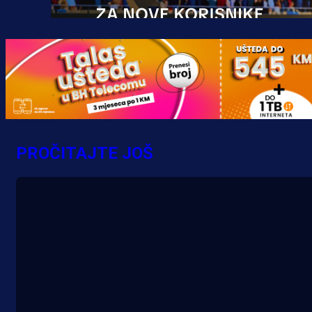
Promo vijesti
MrBit: Isprati kvalifikacije za elitn
evropska takmičenja i preuzmi
PROČITAJTE JOŠ
bonus dobrodošlice!
10 h 41 min