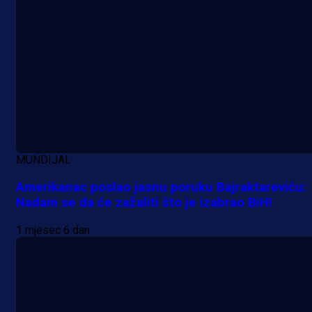
A Selekcija
Lukić seli u Bundesligu? Dva
njemačka kluba krenula po bh.
reprezentativca!
1 dan 9 h
MUNDIJAL
Amerikanac poslao jasnu poruku Bajraktareviću:
Nadam se da će zažaliti što je izabrao BiH!
1 mjesec 6 dan