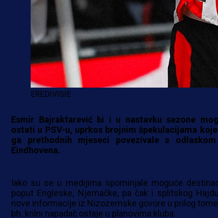
EREDIVISIE
Esmir Bajraktarević bi i u nastavku sezone mo
ostati u PSV-u, uprkos brojnim špekulacijama koje
ga prethodnih mjeseci povezivale s odlaskom
Eindhovena.
Iako su se u medijima spominjale moguće destinac
poput Engleske, Njemačke, pa čak i splitskog Hajdu
nove informacije iz Nizozemske govore u prilog tome
bh. krilni napadač ostaje u planovima kluba.