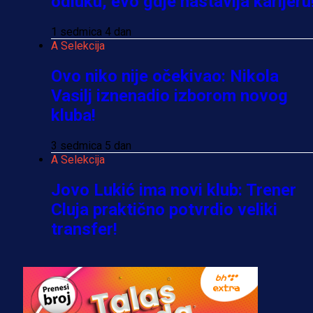
odluku, evo gdje nastavlja karijeru
1 sedmica 4 dan
A Selekcija
Ovo niko nije očekivao: Nikola
Vasilj iznenadio izborom novog
kluba!
3 sedmica 5 dan
A Selekcija
Jovo Lukić ima novi klub: Trener
Cluja praktično potvrdio veliki
transfer!
3 dan 3 h
A Selekcija
Stigla potvrda od predsjednika