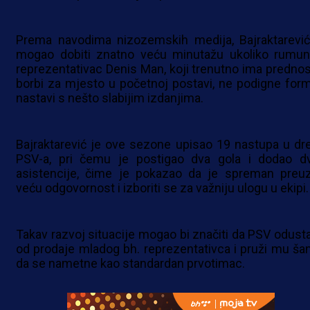
Prema navodima nizozemskih medija, Bajraktarević
mogao dobiti znatno veću minutažu ukoliko rumun
reprezentativac Denis Man, koji trenutno ima prednos
borbi za mjesto u početnoj postavi, ne podigne form
nastavi s nešto slabijim izdanjima.
Bajraktarević je ove sezone upisao 19 nastupa u dr
PSV-a, pri čemu je postigao dva gola i dodao dv
asistencije, čime je pokazao da je spreman preuz
veću odgovornost i izboriti se za važniju ulogu u ekipi.
Takav razvoj situacije mogao bi značiti da PSV odust
od prodaje mladog bh. reprezentativca i pruži mu ša
da se nametne kao standardan prvotimac.