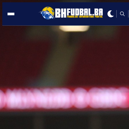
NIZOZEMSKA
13:55, 08.01.2026
Iznenađenje iz Nizozemske:
Bajraktarević saznao odlične vijesti!
Autor:
Redakcija