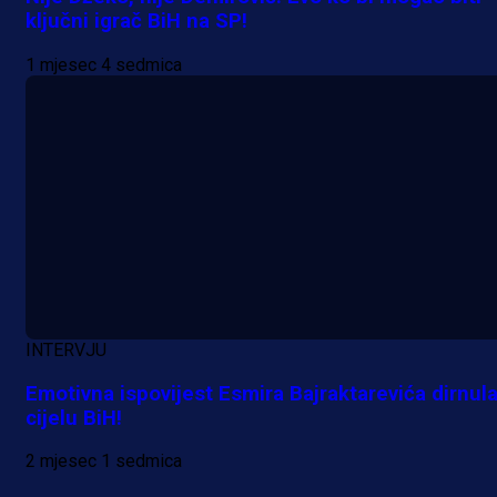
ključni igrač BiH na SP!
1 mjesec 4 sedmica
INTERVJU
Emotivna ispovijest Esmira Bajraktarevića dirnul
cijelu BiH!
2 mjesec 1 sedmica