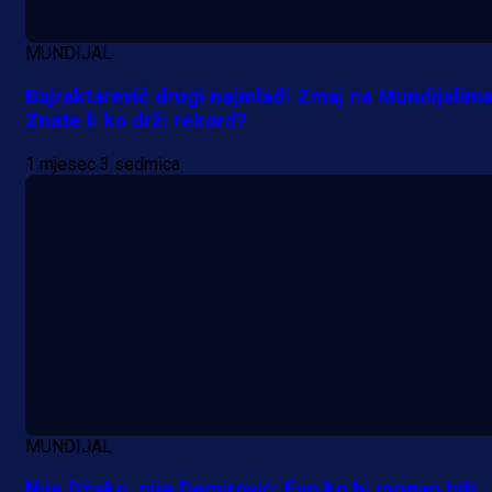
A Selekcija
MUNDIJAL
Da li je selektor zadovoljan: Evo š
Bajraktarević drugi najmlađi Zmaj na Mundijalima
je Barbarez rekao o transferu
Znate li ko drži rekord?
Alajbegovića u Juventus!
1 mjesec 3 sedmica
1 dan 9 h
MUNDIJAL
Nije Džeko, nije Demirović: Evo ko bi mogao biti