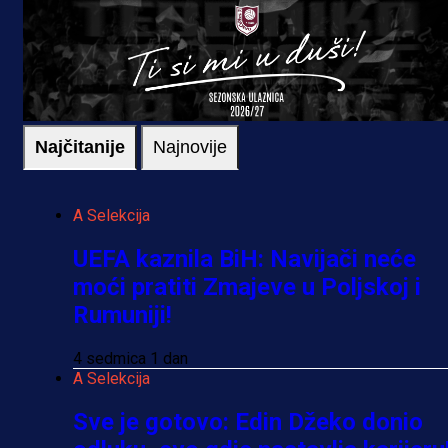
Najčitanije
Najnovije
A Selekcija
UEFA kaznila BiH: Navijači neće
moći pratiti Zmajeve u Poljskoj i
Rumuniji!
4 sedmica 1 dan
A Selekcija
Sve je gotovo: Edin Džeko donio