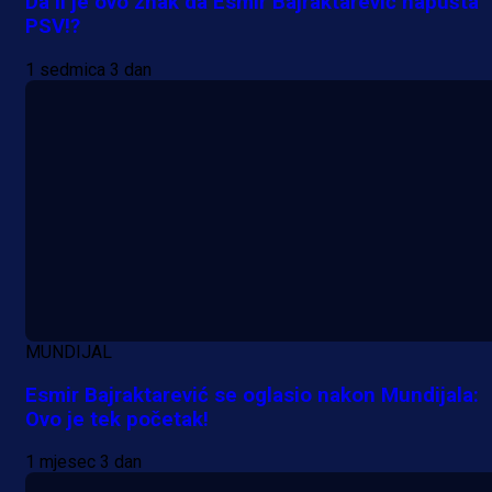
Da li je ovo znak da Esmir Bajraktarević napušta
PSV!?
1 sedmica 3 dan
MUNDIJAL
Esmir Bajraktarević se oglasio nakon Mundijala:
Ovo je tek početak!
1 mjesec 3 dan