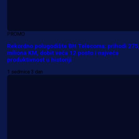
PROMO
Rekordno polugodište BH Telecoma: prihodi 275
miliona KM, dobit veća 12 posto i najveća
produktivnost u historiji
1 sedmica 3 dan