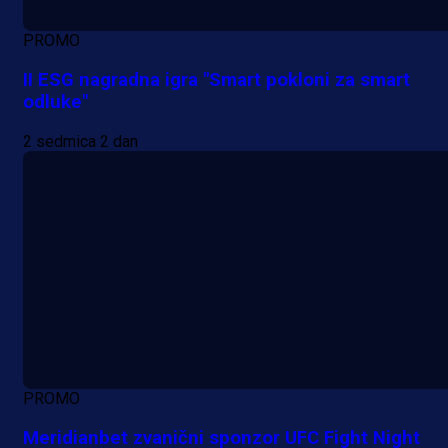
PROMO
II ESG nagradna igra "Smart pokloni za smart
odluke"
2 sedmica 2 dan
PROMO
Meridianbet zvanični sponzor UFC Fight Night