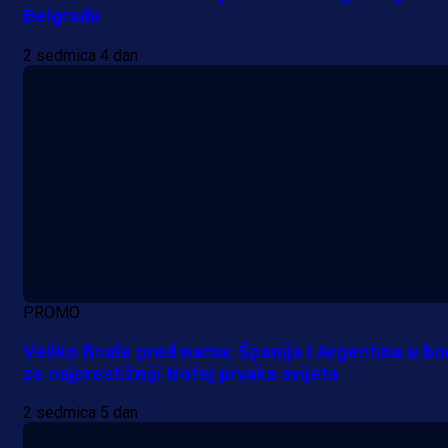
Belgrade
Premijer liga BiH
2 sedmica 4 dan
Grbavica se prisjetila Izeta Nanića
Manijaci razvili posebnu parolu!
11 h 1 min
PROMO
Veliko finale pred nama: Španija i Argentina u bo
za najprestižniji trofej prvaka svijeta
2 sedmica 5 dan