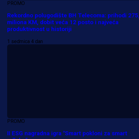
PROMO
Rekordno polugodište BH Telecoma: prihodi 275
miliona KM, dobit veća 12 posto i najveća
produktivnost u historiji
1 sedmica 4 dan
PROMO
II ESG nagradna igra "Smart pokloni za smart