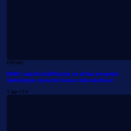
PROMO
MrBit: Isprati kvalifikacije za elitna evropska
takmičenja i preuzmi bonus dobrodošlice!
1 dan 17 h