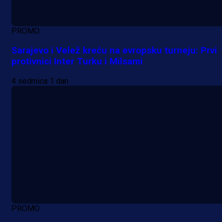
Promo vijesti
Počinje Premijer liga BiH: Pronađi
PROMO
specijale i iskoristi jedinstvenu
Sarajevo i Velež kreću na evropsku turneju: Prvi
ponudu
protivnici Inter Turku i Milsami
20 h 5 min
4 sedmica 1 dan
A Selekcija
Šta je Barbarez htio poručiti?
Njegova objava dolazi u veoma
zanimljivom trenutku!
1 dan 10 h
Više vijesti
PROMO