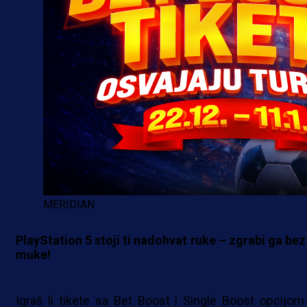
MERIDIAN
PlayStation 5 stoji ti nadohvat ruke – zgrabi ga bez
muke!
Igraš li tikete sa Bet Boost i Single Boost opcijom