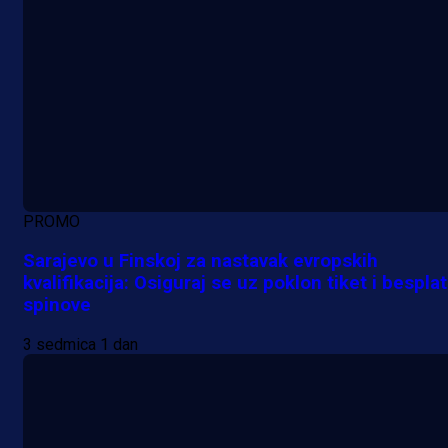
A Selekcija
Samed Baždar predstavljen u
novom klubu, nosit će kultni broj
devet!
14 h 11 min
PROMO
Sarajevo u Finskoj za nastavak evropskih
A Selekcija
kvalifikacija: Osiguraj se uz poklon tiket i bespla
spinove
Pogledajte gol: Tabaković zabio z
trijumf Salzburga u Evropskoj ligi!
3 sedmica 1 dan
17 h 58 min