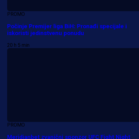
PROMO
Počinje Premijer liga BiH: Pronađi specijale i
iskoristi jedinstvenu ponudu
20 h 5 min
PROMO
Meridianbet zvanični sponzor UFC Fight Night