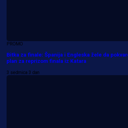
PROMO
Bitka za finale: Španija i Engleska žele da pokvar
plan za reprizom finala iz Katara
3 sedmica 3 dan