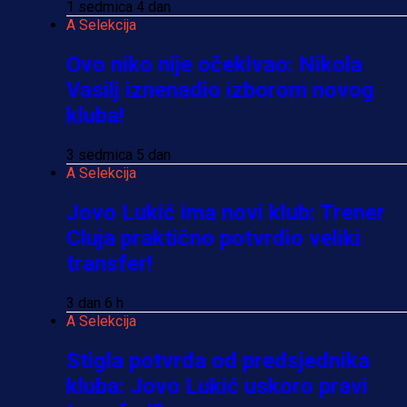
1 sedmica 4 dan
A Selekcija
Ovo niko nije očekivao: Nikola
Vasilj iznenadio izborom novog
kluba!
3 sedmica 5 dan
A Selekcija
Jovo Lukić ima novi klub: Trener
Cluja praktično potvrdio veliki
transfer!
3 dan 6 h
A Selekcija
Stigla potvrda od predsjednika
kluba: Jovo Lukić uskoro pravi