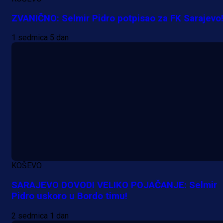
ZVANIČNO: Selmir Pidro potpisao za FK Sarajevo
1 sedmica 5 dan
A Selekcija
Lukić seli u Bundesligu? Dva
njemačka kluba krenula po bh.
reprezentativca!
KOŠEVO
1 dan 12 h
SARAJEVO DOVODI VELIKO POJAČANJE: Selmir
Pidro uskoro u Bordo timu!
2 sedmica 1 dan