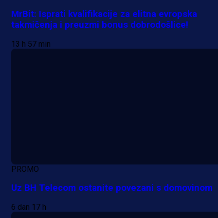
MrBit: Isprati kvalifikacije za elitna evropska
takmičenja i preuzmi bonus dobrodošlice!
13 h 57 min
PROMO
Uz BH Telecom ostanite povezani s domovinom
6 dan 17 h