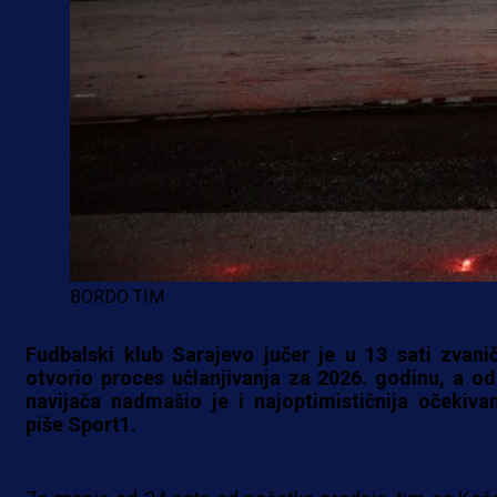
BORDO TIM
Fudbalski klub Sarajevo jučer je u 13 sati zvani
otvorio proces učlanjivanja za 2026. godinu, a od
navijača nadmašio je i najoptimističnija očekivan
piše Sport1.