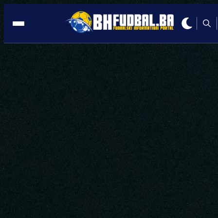
KOŠEVO
20:52, 07.01.2026
Historijski odziv navijača: Sarajevo u 
sata srušilo sve rekorde!
Autor:
Redakcija