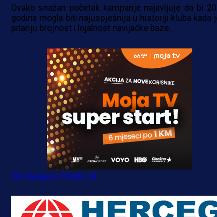
Ovako snažan početak kampanje najavljuje da bi 20
godina mogla biti najuspješnija u historiji kluba kada 
pitanju brojnost i lojalnost navijačke baze.
#FK Sarajevo
#Horde zla