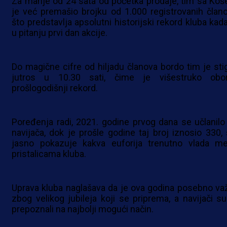
Za manje od 24 sata od početka prodaje, tim sa Koš
je već premašio brojku od 1.000 registrovanih člano
što predstavlja apsolutni historijski rekord kluba kada
u pitanju prvi dan akcije.
Do magične cifre od hiljadu članova bordo tim je sti
jutros u 10.30 sati, čime je višestruko obo
prošlogodišnji rekord.
Poređenja radi, 2021. godine prvog dana se učlanilo
navijača, dok je prošle godine taj broj iznosio 330, 
jasno pokazuje kakva euforija trenutno vlada m
pristalicama kluba.
Uprava kluba naglašava da je ova godina posebno va
zbog velikog jubileja koji se priprema, a navijači su
prepoznali na najbolji mogući način.