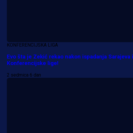
KONFERENCIJSKA LIGA
A Selekcija
Evo šta je Zekić rekao nakon ispadanja Sarajeva 
Da li je selektor zadovoljan: Evo š
Konferencijske lige!
je Barbarez rekao o transferu
2 sedmica 6 dan
Alajbegovića u Juventus!
1 dan 12 h