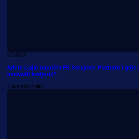
KOŠEVO
Adem Ljajić napušta FK Sarajevo: Poznato i gdje
nastaviti karijeru!?
1 sedmica 2 dan