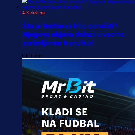
A Selekcija
Šta je Barbarez htio poručiti?
Njegova objava dolazi u veoma
zanimljivom trenutku!
6 h 35 min