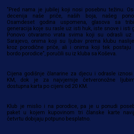
"Pred nama je jubilej koji nosi posebnu težinu. O
decenija naše priče, naših boja, našeg pono
Osamdeset godina uspomena, glasova sa tribi
generacija koje su rasle uz isti huk, iste snove i isti 
Ponovo otvaramo vrata svima koji su odrasli uz
Sarajevo, onima koji su ljubav prema klubu naslijed
kroz porodične priče, ali i onima koji tek postaju 
bordo porodice", poručili su iz kluba sa Koševa.
Cijena godišnje članarine za djecu i odrasle iznosi
KM, dok je za najvjernije četveronožne ljubi
dostupna karta po cijeni od 20 KM.
Klub je mislio i na porodice, pa je u ponudi pose
paket u kojem kupovinom tri članske karte navij
četvrtu dobijaju potpuno besplatno.