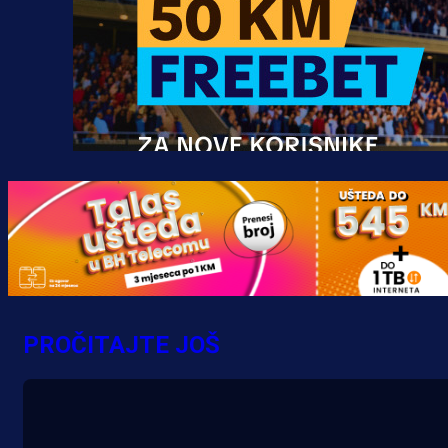
Promo vijesti
MrBit: Isprati kvalifikacije za elitn
evropska takmičenja i preuzmi
PROČITAJTE JOŠ
bonus dobrodošlice!
13 h 57 min