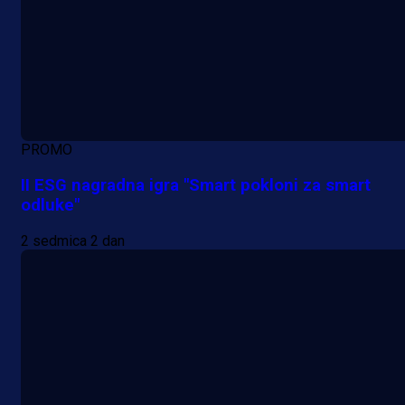
PROMO
II ESG nagradna igra "Smart pokloni za smart
odluke"
2 sedmica 2 dan