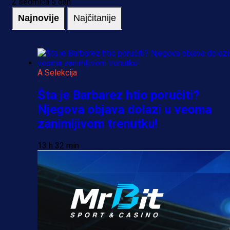
2 sedmica 5 dan
Najnovije
Najčitanije
A Selekcija
Šta je Barbarez htio poručiti?
Njegova objava dolazi u veoma
zanimljivom trenutku!
13 h 32 min