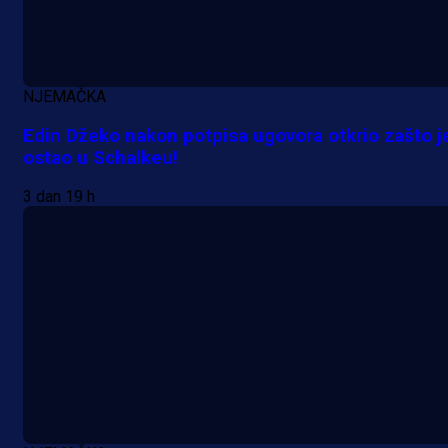
NJEMAČKA
Edin Džeko nakon potpisa ugovora otkrio zašto j
ostao u Schalkeu!
3 dan 19 h
A Selekcija
Lukić seli u Bundesligu? Dva
njemačka kluba krenula po bh.
reprezentativca!