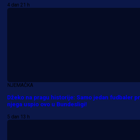
4 dan 21 h
A Selekcija
NJEMAČKA
Da li je selektor zadovoljan: Evo š
Džeko na pragu historije: Samo jedan fudbaler pr
je Barbarez rekao o transferu
njega uspio ovo u Bundesligi!
Alajbegovića u Juventus!
5 dan 13 h
1 dan 19 h