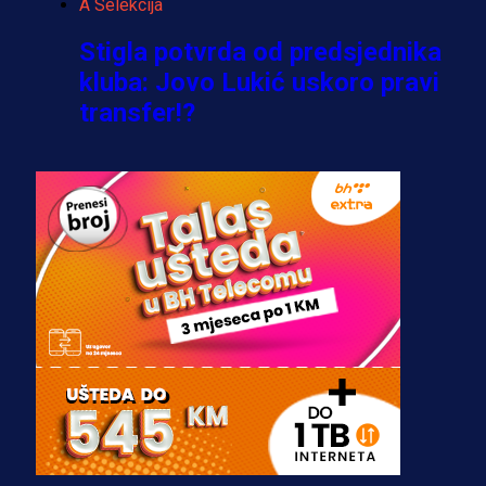
A Selekcija
Stigla potvrda od predsjednika
kluba: Jovo Lukić uskoro pravi
transfer!?
3 sedmica 4 dan
A Selekcija
Zmajevi dobili veliko pojačanje:
Fudbaler Olympiacosa želi obući
dres BiH!
3 sedmica 3 dan
Premijer liga BiH
Misimović priveden: SIPA ga tereti
za pranje novca, pretresaju
prostorije FK Borac!