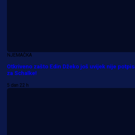
NJEMAČKA
Otkriveno zašto Edin Džeko još uvijek nije potpi
za Schalke!
5 dan 22 h