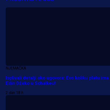
bonus dobrodošlice!
20 h 54 min
NJEMAČKA
Isplivali detalji oko ugovora: Evo koliku platu ima
Edin Džeko u Schalkeu!
2 dan 18 h