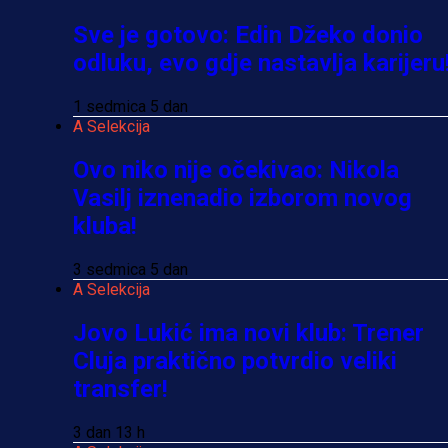
Sve je gotovo: Edin Džeko donio
odluku, evo gdje nastavlja karijeru
1 sedmica 5 dan
A Selekcija
Ovo niko nije očekivao: Nikola
Vasilj iznenadio izborom novog
kluba!
3 sedmica 5 dan
A Selekcija
Jovo Lukić ima novi klub: Trener
Cluja praktično potvrdio veliki
transfer!
3 dan 13 h