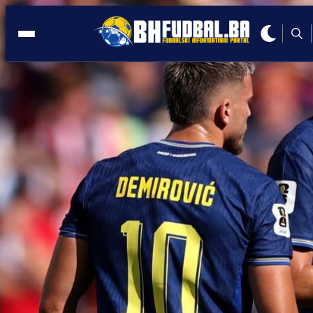
TRANSFER
15:04, 06.01.2026
Sprema li se senzacionalan transfer:
Edin Džeko se vraća u Tursku!?
Autor:
Redakcija