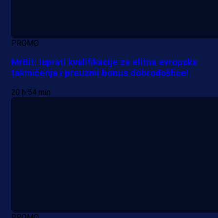
PROMO
MrBit: Isprati kvalifikacije za elitna evropska
takmičenja i preuzmi bonus dobrodošlice!
20 h 54 min
PROMO