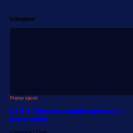
1 sedmica 6 dan
Izdvojeno
Više vijesti
Promo vijesti
Uz BH Telecom ostanite povezani s
domovinom
1 sedmica 27 min