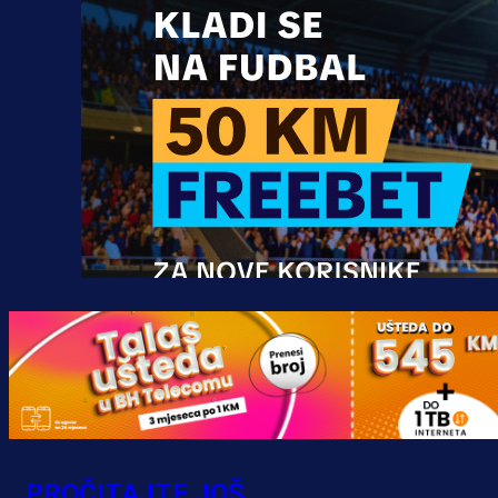
Promo vijesti
MrBit: Isprati kvalifikacije za elitn
evropska takmičenja i preuzmi
PROČITAJTE JOŠ