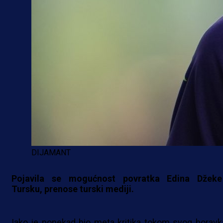
DIJAMANT
Pojavila se mogućnost povratka Edina Džek
Tursku, prenose turski mediji.
Iako je ponekad bio meta kritika tokom svog boravk