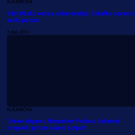
1 dan 19 h
NJEMAČKA
Edin Džeko ostaje u Bundesligi: Schalke ozvanič
veliki potpis!
3 dan 20 h
NJEMAČKA
Džeko stigao u Njemačku: Počinju ljekarski
pregledi, potom slijedi potpis!