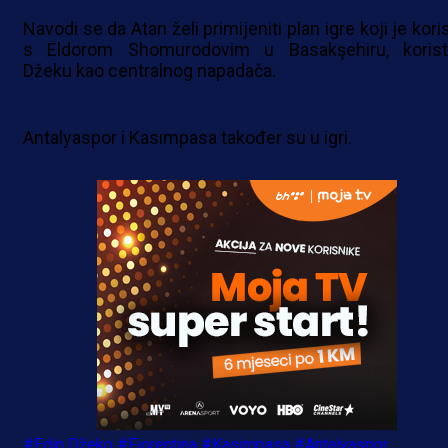
Navodi se da Atan želi primijeniti plan igre koji je kori
s Eldorom Shomurodovim u Basakşehiru, korist
Džeku kao centralnog napadača.
Antalyaspor i Kasımpasa također su u igri.
#Edin Džeko
#Fiorentina
#Kasimpasa
#Antalyaspor