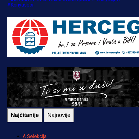
#Konyaspor
Najčitanije
Najnovije
A Selekcija