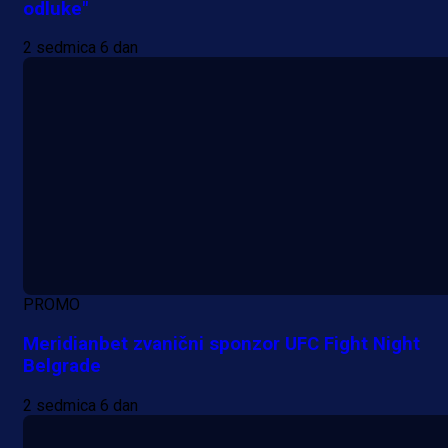
odluke"
2 sedmica 6 dan
PROMO
Meridianbet zvanični sponzor UFC Fight Night
Belgrade
2 sedmica 6 dan