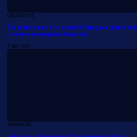
OGLASIO SE
Šta je Barbarez htio poručiti? Njegova objava dol
u veoma zanimljivom trenutku!
3 dan 16 h
TRANSFER
Lukić seli u Bundesligu? Dva njemačka kluba