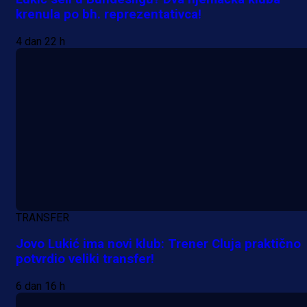
krenula po bh. reprezentativca!
4 dan 22 h
A Selekcija
Potencijalni reprezentativac BiH
pred velikim transferom: Ide kod
Demirovića u Stuttgart!
TRANSFER
23 h 42 min
Jovo Lukić ima novi klub: Trener Cluja praktično
potvrdio veliki transfer!
6 dan 16 h