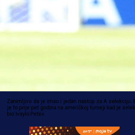
dolaze. Ja sam Srbin iz Bosne. To ne krijem i to 
znaju. Išao sam gledati utakmicu i podržao sam Clu
rekao je Lukić.
O Lukiću se može govoriti kao potencijalno
reprezentativcu BiH s obzirom na to da je iz Banje Lu
dok je bio bivši član U-21 selekcije Zmajeva te igr
životnoj formi.
Međutim, nekadašnji član Borca dosad nije bio ni u už
ali ni širim planovima selektora Sergeja Barbareza.
Zanimljivo da je imao i jedan nastup za A selekciju. B
je to prije pet godina na američkoj turneji kad je sele
bio Ivaylo Petev.