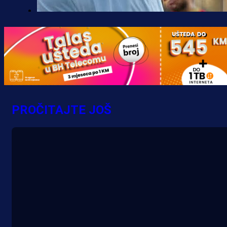
Premijer liga BiH
Borac do pobjede, ali scene iz
Banje Luke zgrozile javnost: Preki
zbog skandiranja Ratku Mladiću!
16 h 42 min
PROČITAJTE JOŠ