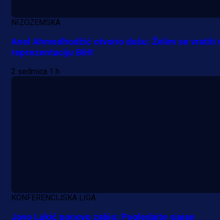
1 dan 1 h
NIZOZEMSKA
Anel Ahmedhodžić otvorio dušu: Želim se vratiti 
reprezentaciju BiH!
2 sedmica 1 h
KONFERENCIJSKA LIGA
Jovo Lukić ponovo zabio: Pogledajte sjajan