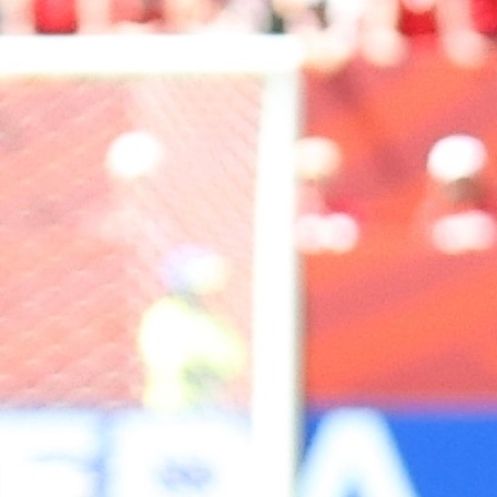
najboljim igračima lige, a od ljeta 2024. godine to j
slučaj s Jovom Lukićem.
Lukić je prvo potpisao za Craiovu da bi ljeto
besplatnom transferu potpisao za Universitateu Clu
čini se napravio pravi potez.
Napadač je eksplodirao za kratko vrijeme te je sa
golova najbolji strijelac prvenstva zajedno s golgete
Rapida Aleksandrom Dobreom.
Na sebe je Lukić nedavno privukao pažnju jer je bio
utakmici ABA lige između Cluja i Partizana. Dao j
zanimljiv komentar.
- Išao sam gledati utakmicu Cluj - Partizan. Moji S