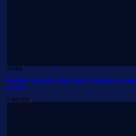
GRČKA
Barbarez potvrdio velike vijesti, Smajlović će igra
za BiH!
6 dan 22 h