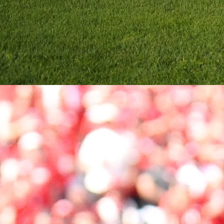
IGRAO PROTIV SAD-a
Nije baš da su česte situacije gdje je igrač rođen u 
najbolji strijelac lige u inostranstvu. To je slučaj
rumunskom Superligom, piše Faktor.
U Rumuniji već godinama igra Elvir Koljić koji je m