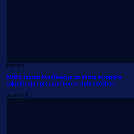
PROMO
MrBit: Isprati kvalifikacije za elitna evropska
takmičenja i preuzmi bonus dobrodošlice!
3 dan 23 h