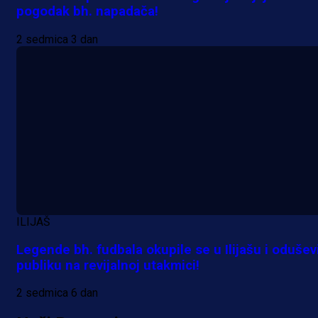
pogodak bh. napadača!
2 sedmica 3 dan
ILIJAŠ
Legende bh. fudbala okupile se u Ilijašu i odušev
publiku na revijalnoj utakmici!
2 sedmica 6 dan