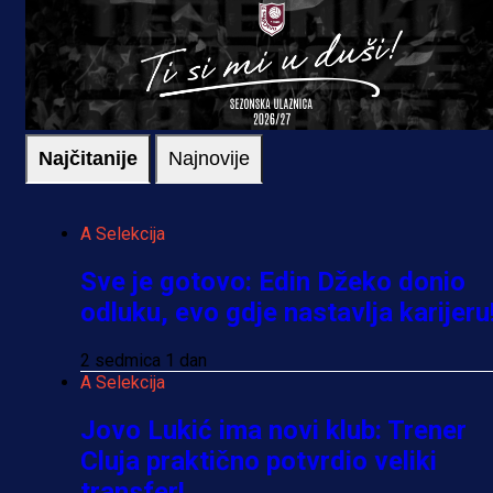
Najčitanije
Najnovije
A Selekcija
Sve je gotovo: Edin Džeko donio
odluku, evo gdje nastavlja karijeru
2 sedmica 1 dan
A Selekcija
Jovo Lukić ima novi klub: Trener
Cluja praktično potvrdio veliki
transfer!