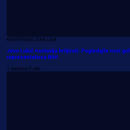
KONFERENCIJSKA LIGA
Jovo Lukić nastavlja briljirati: Pogledajte novi gol
reprezentativca BiH!
1 sedmica 3 dan
A Selekcija
Nova sezona, stari problemi: Esmi
Bajraktarević ponovo bez minuta 
PSV-u!