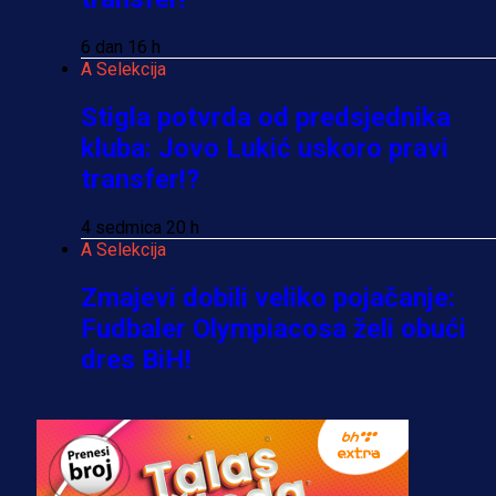
6 dan 16 h
A Selekcija
Stigla potvrda od predsjednika
kluba: Jovo Lukić uskoro pravi
transfer!?
4 sedmica 20 h
A Selekcija
Zmajevi dobili veliko pojačanje:
Fudbaler Olympiacosa želi obući
dres BiH!
3 sedmica 6 dan
Premijer liga BiH
Misimović priveden: SIPA ga tereti