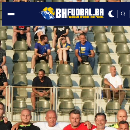
REPREZENTACIJA
22:48, 16.12.2025
Upisao je jedan nastup za Zmajeve, a
sada poručio: Ja sam Srbin iz Bosne!
Autor:
Redakcija