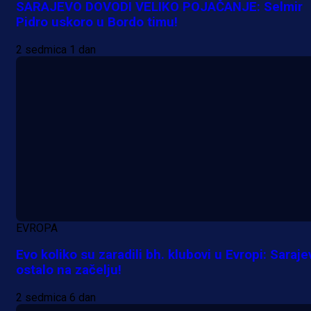
SARAJEVO DOVODI VELIKO POJAČANJE: Selmir
Pidro uskoro u Bordo timu!
2 sedmica 1 dan
EVROPA
Evo koliko su zaradili bh. klubovi u Evropi: Saraje
ostalo na začelju!
2 sedmica 6 dan