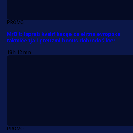
PROMO
MrBit: Isprati kvalifikacije za elitna evropska
takmičenja i preuzmi bonus dobrodošlice!
18 h 12 min
PROMO