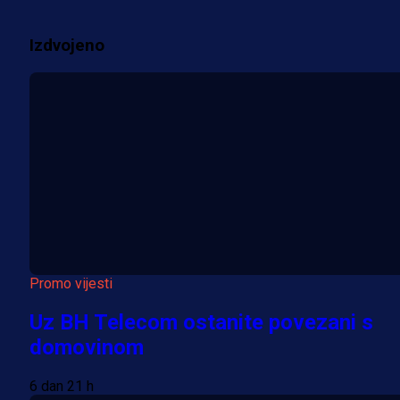
1 sedmica 6 dan
Izdvojeno
Više vijesti
Promo vijesti
Uz BH Telecom ostanite povezani s
domovinom
6 dan 21 h