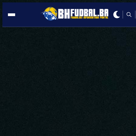
TRENER BORDO TIMA
15:19, 28.11.2025
Cvitanović: Znam šta utakmica protiv
Širokog znači navijačima!
Autor:
Redakcija