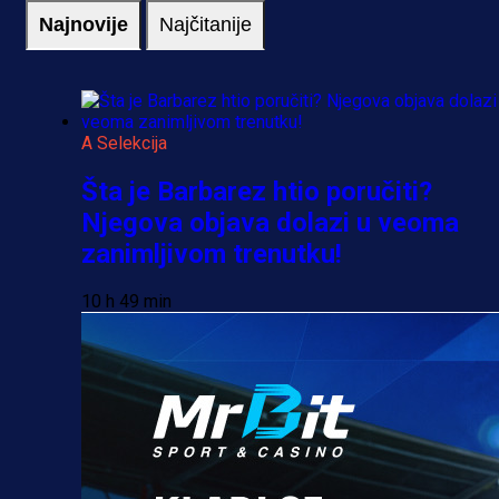
Najnovije
Najčitanije
A Selekcija
Šta je Barbarez htio poručiti?
Njegova objava dolazi u veoma
zanimljivom trenutku!
10 h 49 min