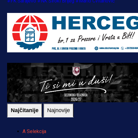
#FK Sarajevo
#NK Široki Brijeg
#Mario Cvitanović
Najčitanije
Najnovije
A Selekcija