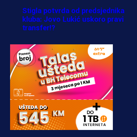
Stigla potvrda od predsjednika
kluba: Jovo Lukić uskoro pravi
transfer!?
3 sedmica 4 dan
A Selekcija
Zmajevi dobili veliko pojačanje:
Fudbaler Olympiacosa želi obući
dres BiH!
3 sedmica 3 dan
Premijer liga BiH
Misimović priveden: SIPA ga tereti
za pranje novca, pretresaju
prostorije FK Borac!