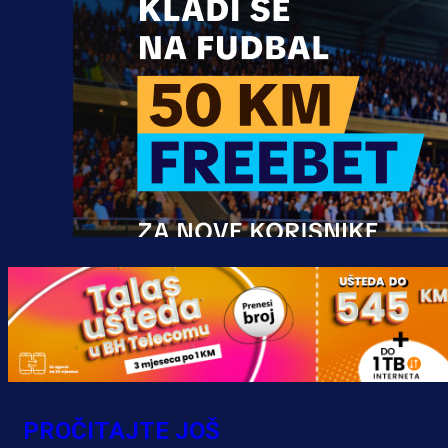
Promo vijesti
MrBit: Isprati kvalifikacije za elitn
evropska takmičenja i preuzmi
PROČITAJTE JOŠ
bonus dobrodošlice!