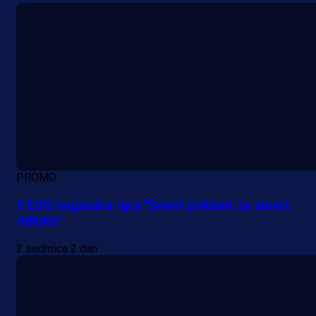
PROMO
II ESG nagradna igra "Smart pokloni za smart
odluke"
2 sedmica 2 dan