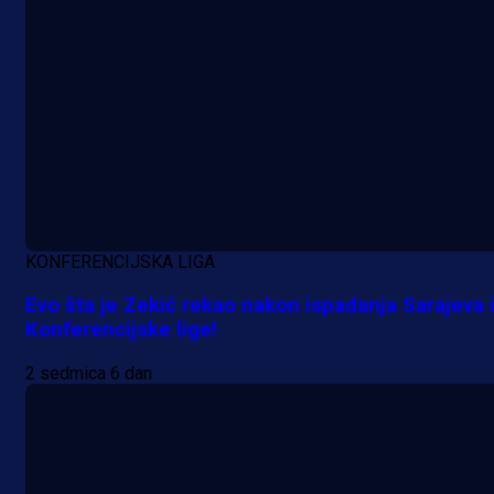
KONFERENCIJSKA LIGA
A Selekcija
Evo šta je Zekić rekao nakon ispadanja Sarajeva 
Da li je selektor zadovoljan: Evo š
Konferencijske lige!
je Barbarez rekao o transferu
2 sedmica 6 dan
Alajbegovića u Juventus!
1 dan 17 h