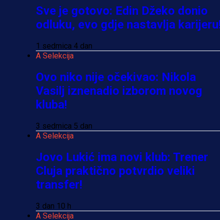
Sve je gotovo: Edin Džeko donio
odluku, evo gdje nastavlja karijeru
1 sedmica 4 dan
A Selekcija
Ovo niko nije očekivao: Nikola
Vasilj iznenadio izborom novog
kluba!
3 sedmica 5 dan
A Selekcija
Jovo Lukić ima novi klub: Trener
Cluja praktično potvrdio veliki
transfer!
3 dan 10 h
A Selekcija