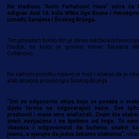
Na stadionu "Asim Ferhatović Hase" sutra će b
odigran duel 16. kola WWin lige Bosne i Hercegov
između Sarajeva i Širokog Brijega.
Tim povodom bordo tim je danas održao konferenciju
medije, na kojoj je govorio trener Sarajeva Ma
Cvitanović.
Na samom početku najavio je meč i istakao da je stru
štab detaljno proučio igru Širokog Brijega.
“Oni su odgovorna ekipa koja se ponaša u sva
dijelu terena na odgovarajući način. Sve njih
prednosti i mane smo analizirali. Znam šta utakm
znači navijačima i ne bježimo od toga. To nam
obaveza i odgovornost da budemo onakvi ka
jesmo, a vjerujte da jedva čekamo utakmicu”
, reka