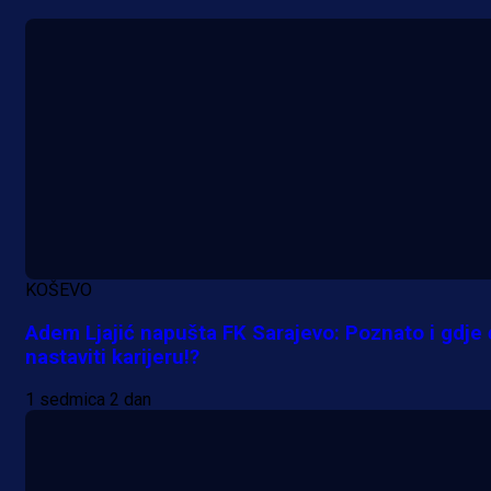
18 h 12 min
KOŠEVO
Adem Ljajić napušta FK Sarajevo: Poznato i gdje
nastaviti karijeru!?
1 sedmica 2 dan