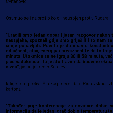
Cvitanović.
Osvrnuo se i na prošlo kolo i neuspjeh protiv Rudara.
“Uradili smo jedan dobar i jasan razgovor nakon 
neuspjeha, spoznali gdje smo griješili i to nam se
smije ponavljati. Poenta je da imamo konstantno
odlučnost, stav, energiju i preciznost te da to traje
minuta. Utakmice se ne igraju 30 ili 58 minuta, već
plus nadoknada i to je što tražim da budemo ekipa
nivou”
, jasan je trener Sarajeva.
Ističe da protiv Širokog neće biti Ristovskog z
kartona.
“Također prije konferencije za novinare dobio 
informaciju da je jedan igrač dobio temperaturu te