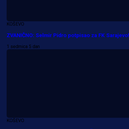
KOŠEVO
ZVANIČNO: Selmir Pidro potpisao za FK Sarajevo
1 sedmica 5 dan
A Selekcija
Lukić seli u Bundesligu? Dva
njemačka kluba krenula po bh.
reprezentativca!
KOŠEVO
1 dan 17 h