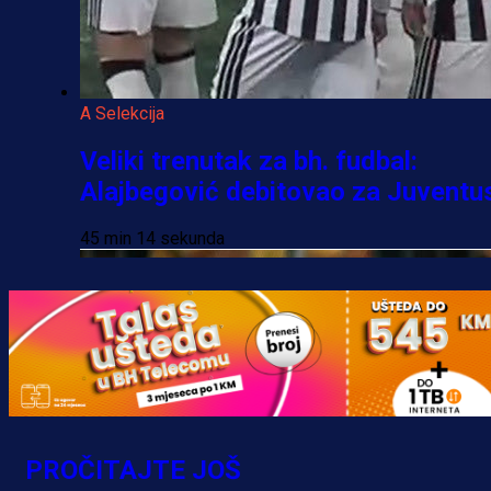
A Selekcija
Veliki trenutak za bh. fudbal:
Alajbegović debitovao za Juventu
45 min 14 sekunda
PROČITAJTE JOŠ