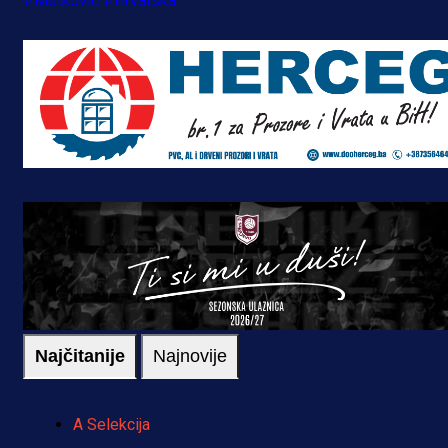
#Metković
#Hrvatska
Najčitanije
Najnovije
A Selekcija