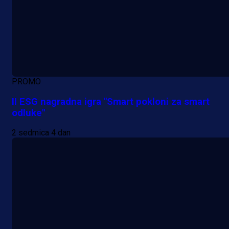
PROMO
II ESG nagradna igra "Smart pokloni za smart
odluke"
2 sedmica 4 dan