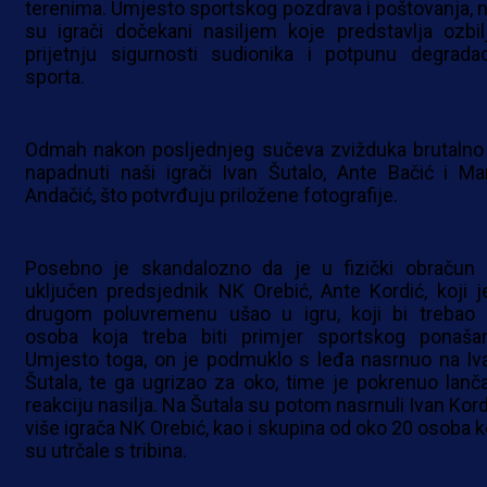
terenima. Umjesto sportskog pozdrava i poštovanja, n
su igrači dočekani nasiljem koje predstavlja ozbil
prijetnju sigurnosti sudionika i potpunu degradac
sporta.
Odmah nakon posljednjeg sučeva zvižduka brutalno
napadnuti naši igrači Ivan Šutalo, Ante Bačić i Ma
Andačić, što potvrđuju priložene fotografije.
Posebno je skandalozno da je u fizički obračun 
uključen predsjednik NK Orebić, Ante Kordić, koji j
drugom poluvremenu ušao u igru, koji bi trebao b
osoba koja treba biti primjer sportskog ponašan
Umjesto toga, on je podmuklo s leđa nasrnuo na Iv
Šutala, te ga ugrizao za oko, time je pokrenuo lanč
reakciju nasilja. Na Šutala su potom nasrnuli Ivan Kord
više igrača NK Orebić, kao i skupina od oko 20 osoba k
su utrčale s tribina.