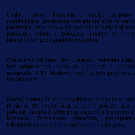
Ovakvo sirovo, koordinirano nasilje potpuno
neprihvatljivo i predstavlja ozbiljnu sramotu ne samo
počinitelje, nego i za svaki sportski kolektiv koji ova
ponašanje tolerira ili pokušava umanjiti. Sport nij
nikada ne smije biti poprište divljaštva.
Očekujemo odlučnu i jasnu reakciju nadležnih tijela, 
bez odgovornosti nema ni sigurnosti ni sports
integriteta. ONK Metković neće šutjeti pred ovak
barbarstvom.
Unatoč svemu, želimo pohvaliti Hrvoja Kapitelia i Hrv
Rikala iz NK Orebić, koji su jedini pokazali razu
pokušali zaustaviti eskalaciju zajedno s trenerom 
Metković Tomislavom Plećašom, predsjedni
Nikolom Manenicom te većim brojem naših igrača.