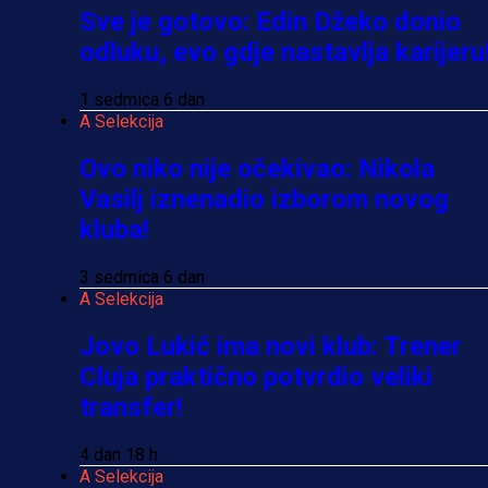
Sve je gotovo: Edin Džeko donio
odluku, evo gdje nastavlja karijeru
1 sedmica 6 dan
A Selekcija
Ovo niko nije očekivao: Nikola
Vasilj iznenadio izborom novog
kluba!
3 sedmica 6 dan
A Selekcija
Jovo Lukić ima novi klub: Trener
Cluja praktično potvrdio veliki
transfer!
4 dan 18 h
A Selekcija