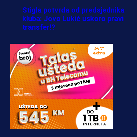
Stigla potvrda od predsjednika
kluba: Jovo Lukić uskoro pravi
transfer!?
3 sedmica 5 dan
A Selekcija
Zmajevi dobili veliko pojačanje:
Fudbaler Olympiacosa želi obući
dres BiH!
3 sedmica 4 dan
Premijer liga BiH
Misimović priveden: SIPA ga tereti
za pranje novca, pretresaju
prostorije FK Borac!