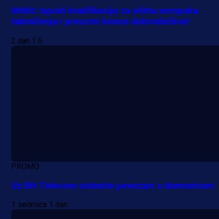
MrBit: Isprati kvalifikacije za elitna evropska
takmičenja i preuzmi bonus dobrodošlice!
2 dan 1 h
PROMO
Uz BH Telecom ostanite povezani s domovinom
1 sedmica 1 dan