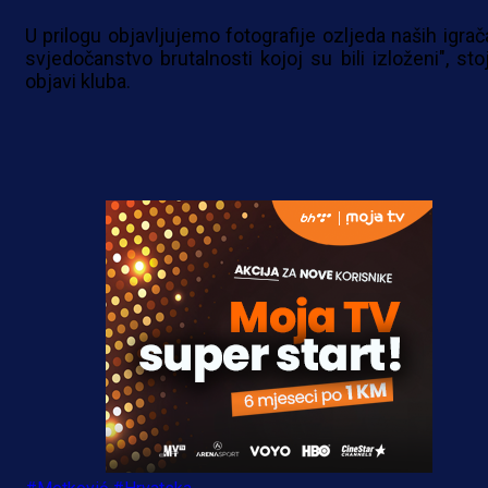
U prilogu objavljujemo fotografije ozljeda naših igrač
svjedočanstvo brutalnosti kojoj su bili izloženi", stoj
objavi kluba.