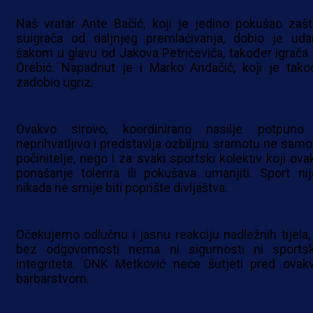
Naš vratar Ante Bačić, koji je jedino pokušao zaštit
suigrača od daljnjeg premlaćivanja, dobio je uda
šakom u glavu od Jakova Petričevića, također igrača
Orebić. Napadnut je i Marko Andačić, koji je tako
zadobio ugriz.
Ovakvo sirovo, koordinirano nasilje potpuno
neprihvatljivo i predstavlja ozbiljnu sramotu ne samo
počinitelje, nego i za svaki sportski kolektiv koji ova
ponašanje tolerira ili pokušava umanjiti. Sport nij
nikada ne smije biti poprište divljaštva.
Očekujemo odlučnu i jasnu reakciju nadležnih tijela, 
bez odgovornosti nema ni sigurnosti ni sports
integriteta. ONK Metković neće šutjeti pred ovak
barbarstvom.