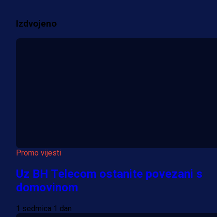
2 sedmica 1 dan
Izdvojeno
Više vijesti
Promo vijesti
Uz BH Telecom ostanite povezani s
domovinom
1 sedmica 1 dan