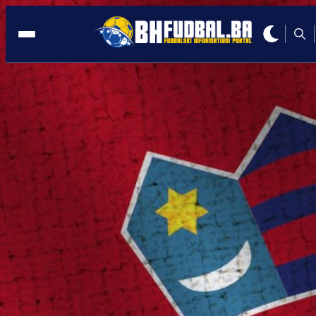
REGION
19:29, 24.11.2025
Skandal u Hrvatskoj: Brutalno napadnu
igrači Metkovića!
Autor:
Redakcija