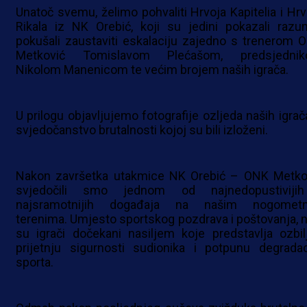
Unatoč svemu, želimo pohvaliti Hrvoja Kapitelia i Hrv
Rikala iz NK Orebić, koji su jedini pokazali razu
pokušali zaustaviti eskalaciju zajedno s trenerom 
Metković Tomislavom Plećašom, predsjedni
Nikolom Manenicom te većim brojem naših igrača.
U prilogu objavljujemo fotografije ozljeda naših igrač
svjedočanstvo brutalnosti kojoj su bili izloženi.
Nakon završetka utakmice NK Orebić – ONK Metko
svjedočili smo jednom od najnedopustiviji
najsramotnijih događaja na našim nogomet
terenima. Umjesto sportskog pozdrava i poštovanja, n
su igrači dočekani nasiljem koje predstavlja ozbil
prijetnju sigurnosti sudionika i potpunu degradac
sporta.