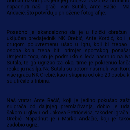
Odmah nakon posljednjeg sučeva zvižduka brutalno
napadnuti naši igrači Ivan Šutalo, Ante Bačić i Ma
Andačić, što potvrđuju priložene fotografije.
Posebno je skandalozno da je u fizički obračun 
uključen predsjednik NK Orebić, Ante Kordić, koji j
drugom poluvremenu ušao u igru, koji bi trebao b
osoba koja treba biti primjer sportskog ponašan
Umjesto toga, on je podmuklo s leđa nasrnuo na Iv
Šutala, te ga ugrizao za oko, time je pokrenuo lanč
reakciju nasilja. Na Šutala su potom nasrnuli Ivan Kord
više igrača NK Orebić, kao i skupina od oko 20 osoba k
su utrčale s tribina.
Naš vratar Ante Bačić, koji je jedino pokušao zaštit
suigrača od daljnjeg premlaćivanja, dobio je uda
šakom u glavu od Jakova Petričevića, također igrača
Orebić. Napadnut je i Marko Andačić, koji je tako
zadobio ugriz.