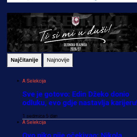
Najčitanije
Najnovije
A Selekcija
Sve je gotovo: Edin Džeko donio
odluku, evo gdje nastavlja karijeru
1 sedmica 5 dan
A Selekcija
Ovo niko nije očekivao: Nikola