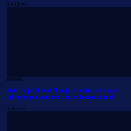
3 h 43 min
PROMO
MrBit: Isprati kvalifikacije za elitna evropska
takmičenja i preuzmi bonus dobrodošlice!
1 dan 1 h