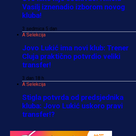
Vasilj iznenadio izborom novog
kluba!
3 sedmica 5 dan
A Selekcija
Jovo Lukić ima novi klub: Trener
Cluja praktično potvrdio veliki
transfer!
3 dan 18 h
A Selekcija
Stigla potvrda od predsjednika
kluba: Jovo Lukić uskoro pravi
transfer!?
3 sedmica 4 dan
A Selekcija