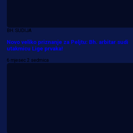
zanimljivom trenutku!
18 h 11 min
BH. SUDIJA
Novo veliko priznanje za Peljtu: Bh. arbitar sudi
utakmicu Lige prvaka!
6 mjesec 2 sedmica