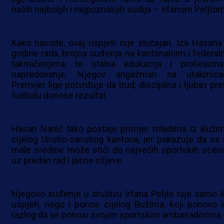
naših najboljih i najpoznatijih sudija – Irfanom Peljtom
Kako navode, ovaj uspjeh nije slučajan. Iza Hasana
godine rada, brojna suđenja na kantonalnim i federal
takmičenjima, te stalna edukacija i profesiona
napredovanje. Njegov angažman na utakmic
Premijer lige potvrđuje da trud, disciplina i ljubav pr
fudbalu donose rezultat.
Hasan Nanić tako postaje primjer mladima iz Bužim
cijelog Unsko-sanskog kantona, jer pokazuje da se i
male sredine može stići do najvećih sportskih scen
uz predan rad i jasne ciljeve.
Njegovo suđenje u društvu Irfana Peljte nije samo li
uspjeh, nego i ponos cijelog Bužima, koji ponovo 
razlog da se ponosi svojim sportskim ambasadorima.