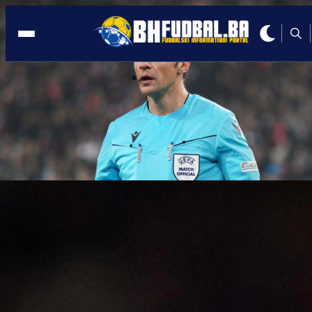
VELIKA ČAST
13:40, 08.11.2025
Bužim ponosan: Hasan Nanić uz Irfana
Peljtu sudio derbi Željo - Velež!
Autor:
Redakcija