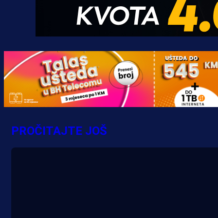
Promo vijesti
Počinje Premijer liga BiH: Pronađi
specijale i iskoristi jedinstvenu
ponudu
PROČITAJTE JOŠ
3 h 43 min
A Selekcija
Šta je Barbarez htio poručiti?
Njegova objava dolazi u veoma