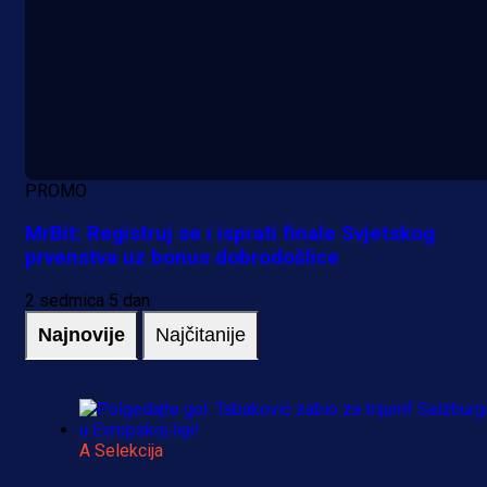
PROMO
MrBit: Registruj se i isprati finale Svjetskog
prvenstva uz bonus dobrodošlice
2 sedmica 5 dan
Najnovije
Najčitanije
A Selekcija