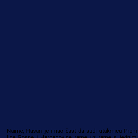
Naime, Hasan je imao čast da sudi utakmicu Premi
lige Bosne i Hercegovine rame uz rame s jednim