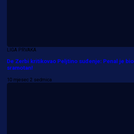
LIGA PRVAKA
De Zerbi kritikovao Peljtino suđenje: Penal je bio
sramotan!
10 mjesec 2 sedmica