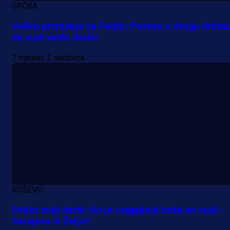
GRČKA
Veliko priznanje za Peljtu: Pozvan u drugu držav
da sudi veliki derbi!
7 mjesec 2 sedmica
Promo vijesti
MrBit: Isprati kvalifikacije za elitn
evropska takmičenja i preuzmi
bonus dobrodošlice!
1 dan 1 h
KOŠEVO
Peljto sudi derbi: Ko je uspješniji kada on sudi -
Sarajevo ili Željo?