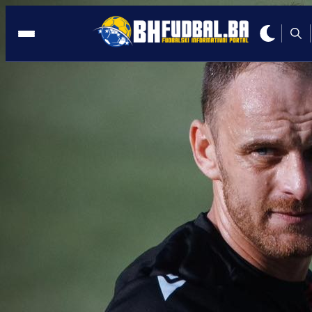
MOSTAR
18:50, 07.11.2025
Štimac opet pisao ali ovaj put nije 'za
dom spreman' jer NE SMIJE
Autor:
Redakcija