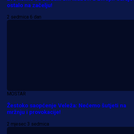
ostalo na začelju!
2 sedmica 6 dan
MOSTAR
Žestoko saopćenje Veleža: Nećemo šutjeti na
mržnju i provokacije!
2 mjesec 3 sedmica