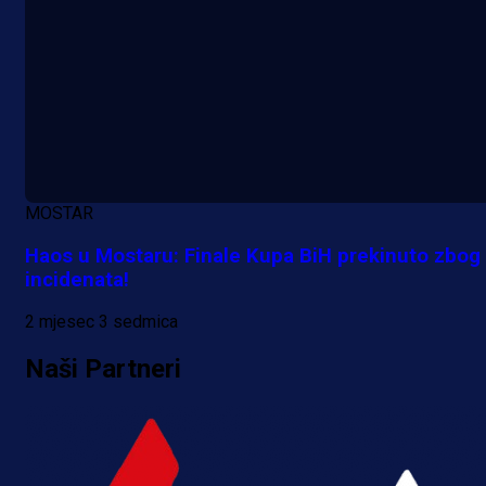
MOSTAR
Haos u Mostaru: Finale Kupa BiH prekinuto zbog
incidenata!
2 mjesec 3 sedmica
Naši Partneri