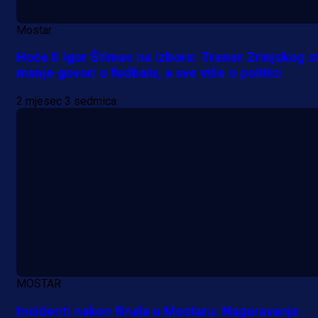
Mostar
Hoće li Igor Štimac na izbore: Trener Zrinjskog s
manje govori o fudbalu, a sve više o politici
2 mjesec 3 sedmica
A Selekcija
MOSTAR
Da li je selektor zadovoljan: Evo š
Incidenti nakon finala u Mostaru: Naguravanje