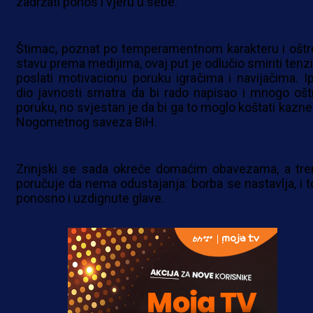
zadržati ponos i vjeru u sebe.
Štimac, poznat po temperamentnom karakteru i ošt
stavu prema medijima, ovaj put je odlučio smiriti tenzi
poslati motivacionu poruku igračima i navijačima. Ip
dio javnosti smatra da bi rado napisao i mnogo oštr
poruku, no svjestan je da bi ga to moglo koštati kazne
Nogometnog saveza BiH.
Zrinjski se sada okreće domaćim obavezama, a tre
poručuje da nema odustajanja: borba se nastavlja, i t
ponosno i uzdignute glave.