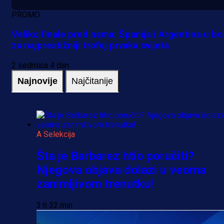
PROMO
Veliko finale pred nama: Španija i Argentina u bo
za najprestižniji trofej prvaka svijeta
2 sedmica 4 dan
Najnovije
Najčitanije
A Selekcija
Šta je Barbarez htio poručiti?
Njegova objava dolazi u veoma
zanimljivom trenutku!
3 h 32 min