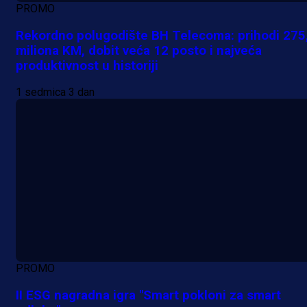
PROMO
Rekordno polugodište BH Telecoma: prihodi 275
miliona KM, dobit veća 12 posto i najveća
produktivnost u historiji
1 sedmica 3 dan
PROMO
II ESG nagradna igra "Smart pokloni za smart