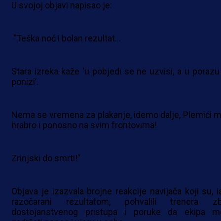
U svojoj objavi napisao je:
"Teška noć i bolan rezultat…
Stara izreka kaže ‘u pobjedi se ne uzvisi, a u porazu
ponizi’.
Nema se vremena za plakanje, idemo dalje, Plemići mo
hrabro i ponosno na svim frontovima!
Zrinjski do smrti!”
Objava je izazvala brojne reakcije navijača koji su, i
razočarani rezultatom, pohvalili trenera z
dostojanstvenog pristupa i poruke da ekipa m