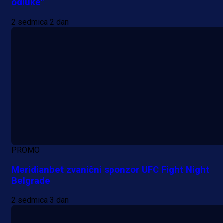
odluke"
2 sedmica 2 dan
PROMO
Meridianbet zvanični sponzor UFC Fight Night
Belgrade
2 sedmica 3 dan