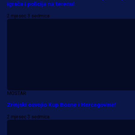
je Barbarez rekao o transferu
igrača i policija na terenu!
Alajbegovića u Juventus!
2 mjesec 3 sedmica
1 dan 9 h
MOSTAR
Zrinjski osvojio Kup Bosne i Hercegovine!
2 mjesec 3 sedmica