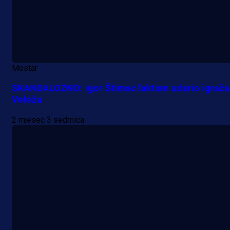
Lukić seli u Bundesligu? Dva
njemačka kluba krenula po bh.
reprezentativca!
1 dan 9 h
Mostar
SKANDALOZNO: Igor Štimac laktom udario igrača
Veleža
2 mjesec 3 sedmica