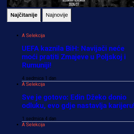
Najčitanije
Najnovije
A Selekcija
UEFA kaznila BiH: Navijači neće
moći pratiti Zmajeve u Poljskoj i
Rumuniji!
4 sedmica 1 dan
A Selekcija
Sve je gotovo: Edin Džeko donio
odluku, evo gdje nastavlja karijeru
1 sedmica 4 dan
A Selekcija