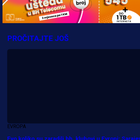
Promo vijesti
MrBit: Isprati kvalifikacije za elitn
evropska takmičenja i preuzmi
PROČITAJTE JOŠ
bonus dobrodošlice!
10 h 55 min
EVROPA
Evo koliko su zaradili bh. klubovi u Evropi: Saraje