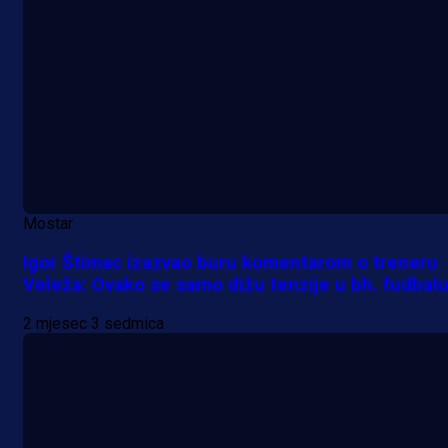
Mostar
Igor Štimac izazvao buru komentarom o treneru
Veleža: Ovako se samo dižu tenzije u bh. fudbal
2 mjesec 3 sedmica
A Selekcija