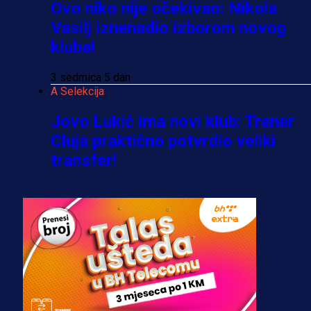
Ovo niko nije očekivao: Nikola
Vasilj iznenadio izborom novog
kluba!
3 sedmica 5 dan
A Selekcija
Jovo Lukić ima novi klub: Trener
Cluja praktično potvrdio veliki
transfer!
3 dan 3 h
A Selekcija
Stigla potvrda od predsjednika
kluba: Jovo Lukić uskoro pravi
transfer!?
3 sedmica 4 dan