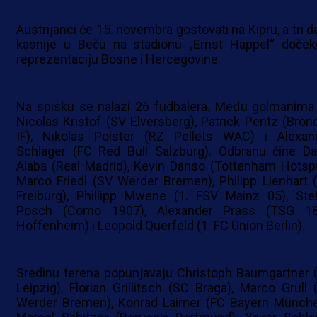
Austrijanci će 15. novembra gostovati na Kipru, a tri d
kasnije u Beču na stadionu „Ernst Happel“ doček
reprezentaciju Bosne i Hercegovine.
Na spisku se nalazi 26 fudbalera. Među golmanima
Nicolas Kristof (SV Elversberg), Patrick Pentz (Brön
IF), Nikolas Polster (RZ Pellets WAC) i Alexan
Schlager (FC Red Bull Salzburg). Odbranu čine Da
Alaba (Real Madrid), Kevin Danso (Tottenham Hotspu
Marco Friedl (SV Werder Bremen), Philipp Lienhart 
Freiburg), Phillipp Mwene (1. FSV Mainz 05), Ste
Posch (Como 1907), Alexander Prass (TSG 1
Hoffenheim) i Leopold Querfeld (1. FC Union Berlin).
Sredinu terena popunjavaju Christoph Baumgartner 
Leipzig), Florian Grillitsch (SC Braga), Marco Grüll 
Werder Bremen), Konrad Laimer (FC Bayern Münche