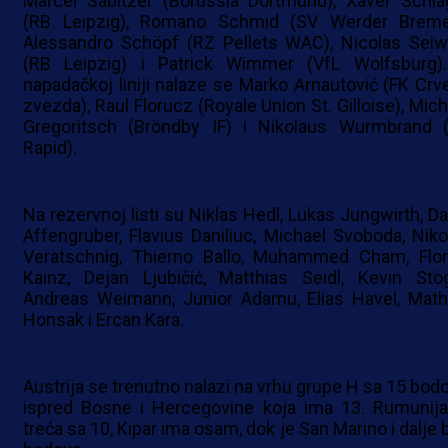
Marcel Sabitzer (Borussia Dortmund), Xaver Schla
(RB Leipzig), Romano Schmid (SV Werder Breme
Alessandro Schöpf (RZ Pellets WAC), Nicolas Seiw
(RB Leipzig) i Patrick Wimmer (VfL Wolfsburg)
napadačkoj liniji nalaze se Marko Arnautović (FK Crv
zvezda), Raul Florucz (Royale Union St. Gilloise), Mich
Gregoritsch (Bröndby IF) i Nikolaus Wurmbrand 
Rapid).
Na rezervnoj listi su Niklas Hedl, Lukas Jungwirth, Da
Affengruber, Flavius Daniliuc, Michael Svoboda, Niko
Veratschnig, Thierno Ballo, Muhammed Cham, Flor
Kainz, Dejan Ljubičić, Matthias Seidl, Kevin Stög
Andreas Weimann, Junior Adamu, Elias Havel, Math
Honsak i Ercan Kara.
Austrija se trenutno nalazi na vrhu grupe H sa 15 bodo
ispred Bosne i Hercegovine koja ima 13. Rumunija
treća sa 10, Kipar ima osam, dok je San Marino i dalje 