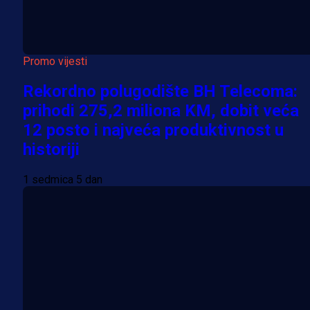
Promo vijesti
Rekordno polugodište BH Telecoma:
prihodi 275,2 miliona KM, dobit veća
12 posto i najveća produktivnost u
historiji
1 sedmica 5 dan