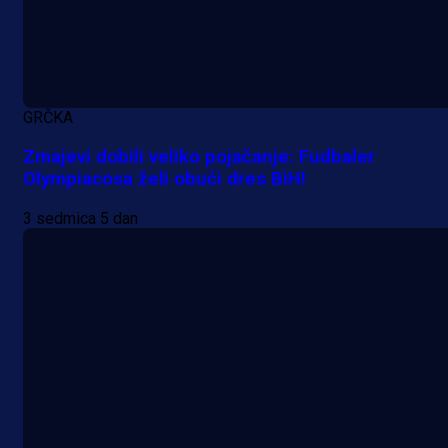
A Selekcija
Sjajna završnica bivšeg Zmaja:
Pogledajte gol Kenana Kodre prot
GRČKA
Real Madrida!
Zmajevi dobili veliko pojačanje: Fudbaler
Olympiacosa želi obući dres BiH!
7 h 29 min
3 sedmica 5 dan