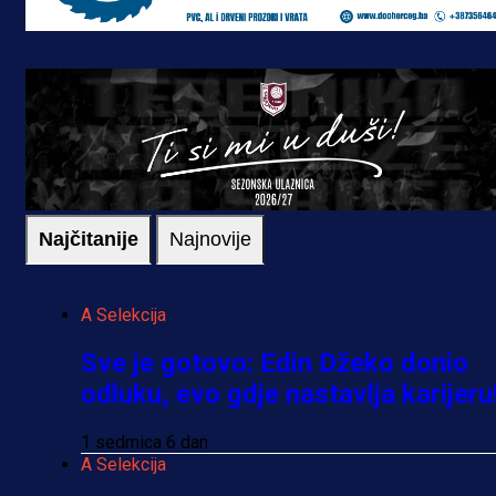
Najčitanije
Najnovije
A Selekcija
Sve je gotovo: Edin Džeko donio
odluku, evo gdje nastavlja karijeru
1 sedmica 6 dan
A Selekcija