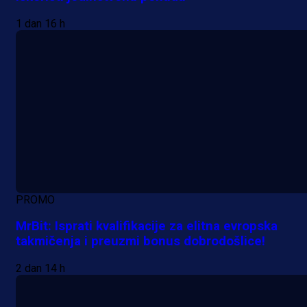
1 dan 16 h
PROMO
MrBit: Isprati kvalifikacije za elitna evropska
takmičenja i preuzmi bonus dobrodošlice!
2 dan 14 h