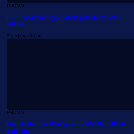
PROMO
II ESG nagradna igra "Smart pokloni za smart
odluke"
2 sedmica 4 dan
PROMO
Meridianbet zvanični sponzor UFC Fight Night
Belgrade