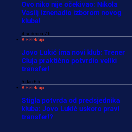
Ovo niko nije očekivao: Nikola
Vasilj iznenadio izborom novog
kluba!
4 sedmica 7 h
A Selekcija
Jovo Lukić ima novi klub: Trener
Cluja praktično potvrdio veliki
transfer!
5 dan 6 h
A Selekcija
Stigla potvrda od predsjednika
kluba: Jovo Lukić uskoro pravi
transfer!?
3 sedmica 6 dan