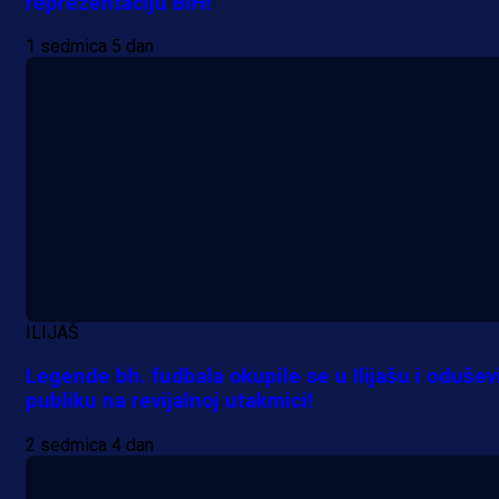
reprezentaciju BiH!
5 h 29 min
1 sedmica 5 dan
ILIJAŠ
Legende bh. fudbala okupile se u Ilijašu i odušev
publiku na revijalnoj utakmici!
2 sedmica 4 dan