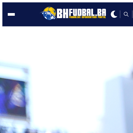
BEČ
23:14, 06.11.2025
Poznato u kojem sastavu Austrija
dočekuje Zmajeve
Autor:
Redakcija