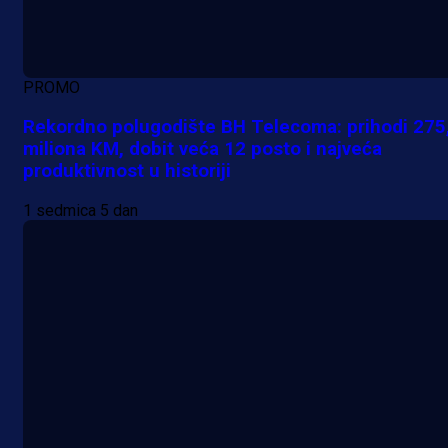
PROMO
Rekordno polugodište BH Telecoma: prihodi 275
miliona KM, dobit veća 12 posto i najveća
produktivnost u historiji
1 sedmica 5 dan