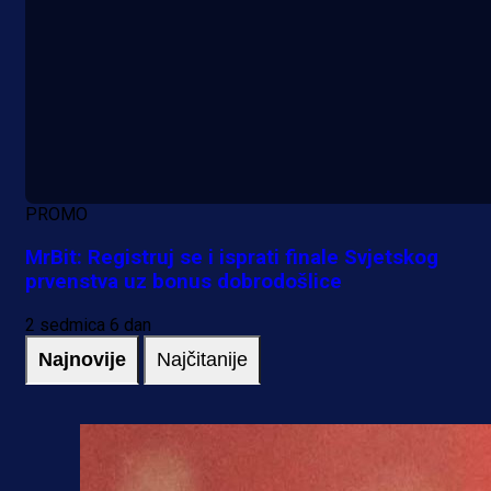
PROMO
MrBit: Registruj se i isprati finale Svjetskog
prvenstva uz bonus dobrodošlice
2 sedmica 6 dan
Najnovije
Najčitanije