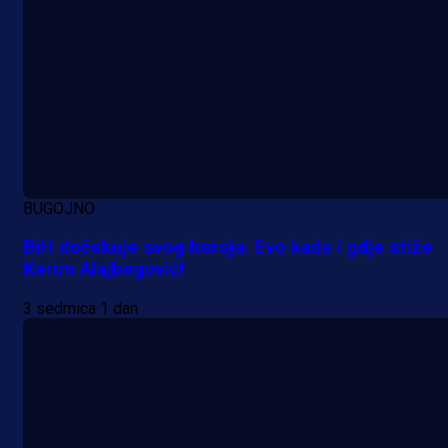
BUGOJNO
BiH dočekuje svog heroja: Evo kada i gdje stiže
Kerim Alajbegović!
3 sedmica 1 dan