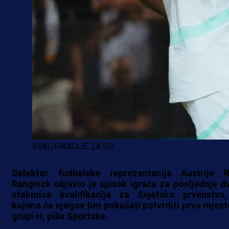
KVALIFIKACIJE ZA SP
Selektor fudbalske reprezentacije Austrije R
Rangnick objavio je spisak igrača za posljednje dv
utakmice kvalifikacija za Svjetsko prvenstvo
kojima će njegov tim pokušati potvrditi prvo mjest
grupi H, pišu Sportske.