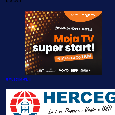
bodova.
#Austrija
#BiH