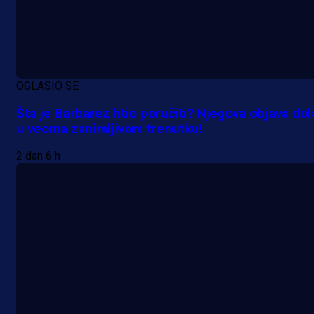
OGLASIO SE
Šta je Barbarez htio poručiti? Njegova objava dol
u veoma zanimljivom trenutku!
2 dan 6 h