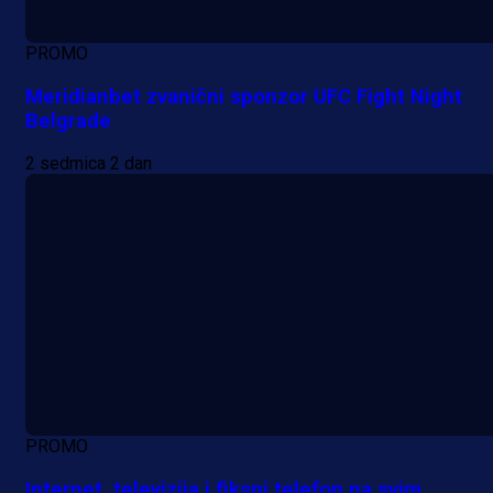
PROMO
Meridianbet zvanični sponzor UFC Fight Night
Belgrade
2 sedmica 2 dan
PROMO
Internet, televizija i fiksni telefon na svim