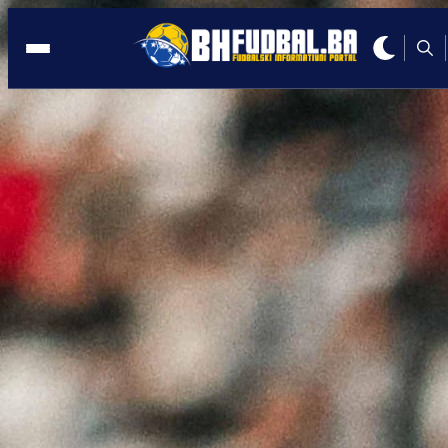
SARAJEVO
19:09, 02.11.2025
Velež zaledio Grbavicu i donio tri boda 
Mostar!
Autor:
Redakcija