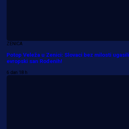
ZENICA
Potop Veleža u Zenici: Slovaci bez milosti ugasil
evropski san Rođenih!
A Selekcija
Lukić seli u Bundesligu? Dva
6 dan 18 h
njemačka kluba krenula po bh.
reprezentativca!
23 h 36 min