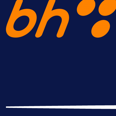
A Selekcija
Brat Kerima Alajbegovića pozvan 
reprezentaciju Njemačke!
23 h 43 min