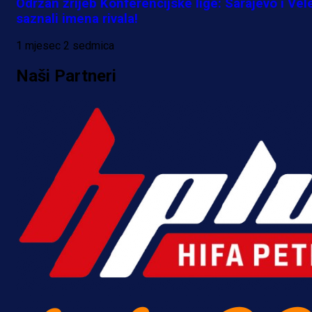
Održan žrijeb Konferencijske lige: Sarajevo i Vel
saznali imena rivala!
1 mjesec 2 sedmica
Naši Partneri