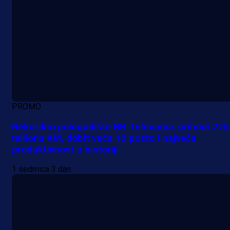
PROMO
Rekordno polugodište BH Telecoma: prihodi 275
miliona KM, dobit veća 12 posto i najveća
produktivnost u historiji
1 sedmica 3 dan