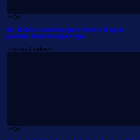
NYON
Bh. klubovi saznali moguće rivale u drugom
pretkolu Konferencijske lige!
1 mjesec 2 sedmica
A Selekcija
Reprezentativac BiH bi mogao
postati novo pojačanje Hajduka!
NYON
23 h 40 min