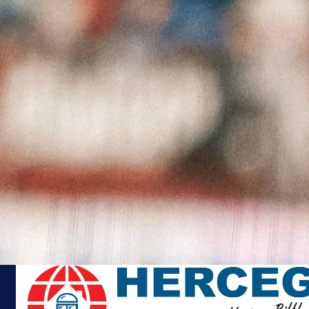
Uskoro opširnije...
#FK Velež
#Wwin liga BiH