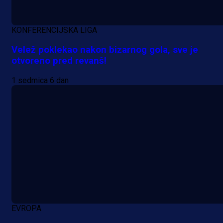
KONFERENCIJSKA LIGA
Velež poklekao nakon bizarnog gola, sve je
otvoreno pred revanš!
1 sedmica 6 dan
EVROPA