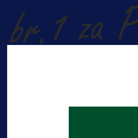
Futsal
Premijer USK ugostio prvake BiH: