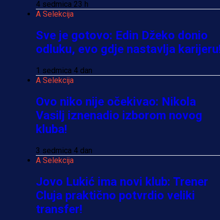
4 sedmica 23 h
A Selekcija
Sve je gotovo: Edin Džeko donio
odluku, evo gdje nastavlja karijeru
1 sedmica 4 dan
A Selekcija
Ovo niko nije očekivao: Nikola
Vasilj iznenadio izborom novog
kluba!
3 sedmica 4 dan
A Selekcija
Jovo Lukić ima novi klub: Trener
Cluja praktično potvrdio veliki
transfer!