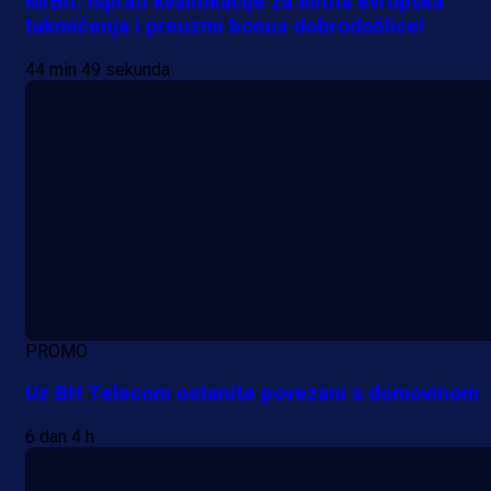
MrBit: Isprati kvalifikacije za elitna evropska
takmičenja i preuzmi bonus dobrodošlice!
44 min 49 sekunda
PROMO
Uz BH Telecom ostanite povezani s domovinom
6 dan 4 h