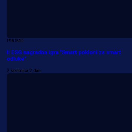
PROMO
II ESG nagradna igra "Smart pokloni za smart
odluke"
2 sedmica 2 dan