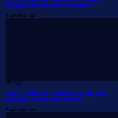
lokacijama širom Bosne i Hercegovine
2 sedmica 3 dan
PROMO
MrBit: Registruj se i isprati finale Svjetskog
prvenstva uz bonus dobrodošlice
2 sedmica 4 dan