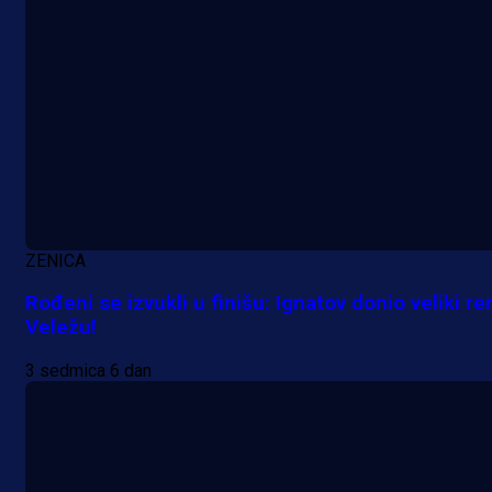
ZENICA
Rođeni se izvukli u finišu: Ignatov donio veliki re
Veležu!
3 sedmica 6 dan