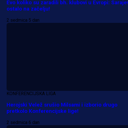
Evo koliko su zaradili bh. klubovi u Evropi: Saraje
ostalo na začelju!
2 sedmica 5 dan
A Selekcija
Da li je selektor zadovoljan: Evo š
je Barbarez rekao o transferu
Alajbegovića u Juventus!
23 h 38 min
KONFERENCIJSKA LIGA
Herojski Velež srušio Milsami i izborio drugo
pretkolo Konferencijske lige!
2 sedmica 6 dan