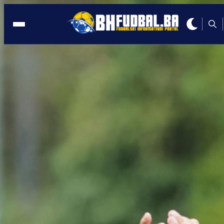
BH. TRENER
13:37, 26.10.2025
Potez Sergeja Jakirovića o kojem bruji
cijela Engleska!
Autor:
Redakcija