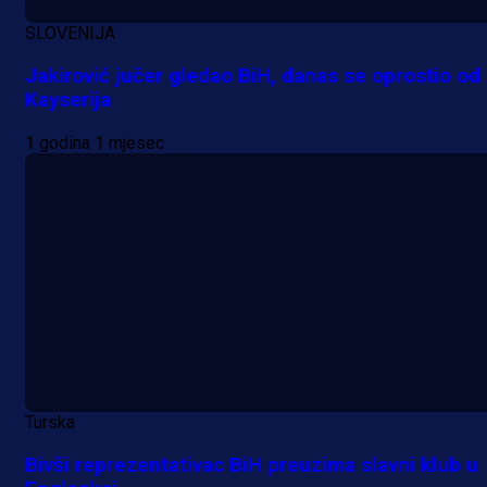
SLOVENIJA
Jakirović jučer gledao BiH, danas se oprostio od
Kayserija
1 godina 1 mjesec
A Selekcija
Turska
Kakva partija Omerovića: Postiga
Bivši reprezentativac BiH preuzima slavni klub u
dva gola za samo tri minute!