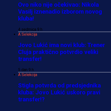
Ovo niko nije očekivao: Nikola
Vasilj iznenadio izborom novog
kluba!
4 sedmica 9 h
A Selekcija
Jovo Lukić ima novi klub: Trener
Cluja praktično potvrdio veliki
transfer!
5 dan 9 h
A Selekcija
Stigla potvrda od predsjednika
kluba: Jovo Lukić uskoro pravi
transfer!?
3 sedmica 6 dan