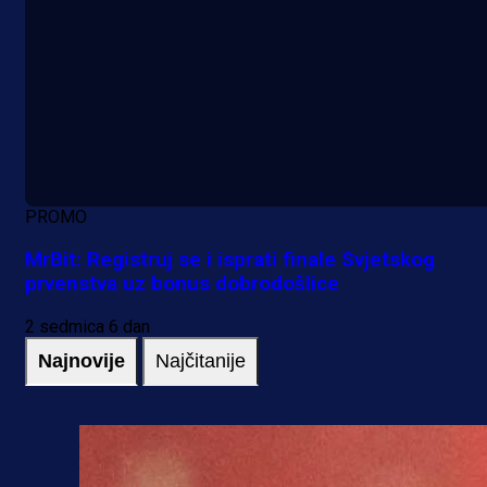
PROMO
MrBit: Registruj se i isprati finale Svjetskog
prvenstva uz bonus dobrodošlice
2 sedmica 6 dan
Najnovije
Najčitanije