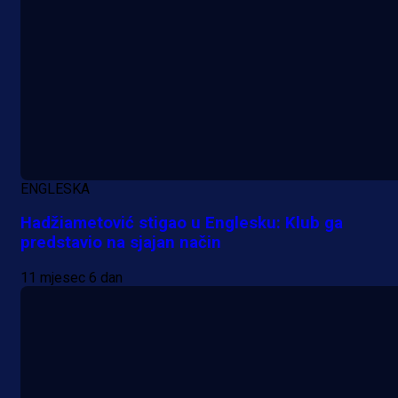
ENGLESKA
Hadžiametović stigao u Englesku: Klub ga
predstavio na sjajan način
11 mjesec 6 dan