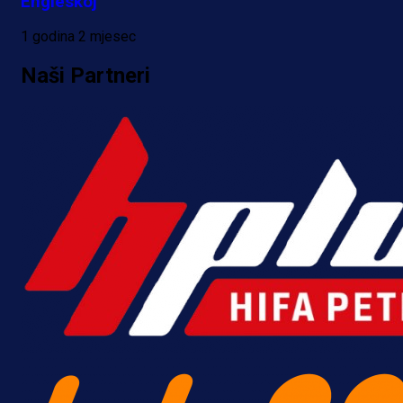
Engleskoj
10 h 57 min
1 godina 2 mjesec
Naši Partneri