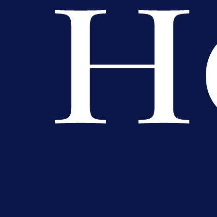
A Selekcija
Muharemović se ozbiljno nameće 
Leedsu: Nova dobra partija bh.
reprezentativca!
11 h 13 min