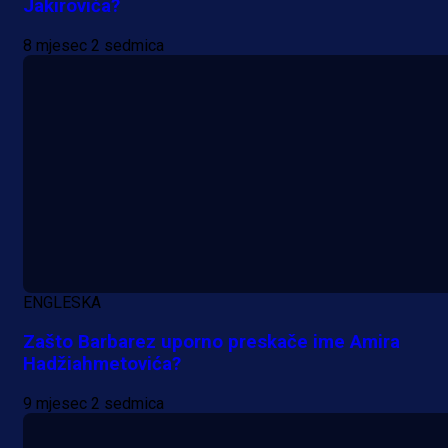
Jakirovića?
7 h 47 min
8 mjesec 2 sedmica
ENGLESKA
Zašto Barbarez uporno preskače ime Amira
Hadžiahmetovića?
9 mjesec 2 sedmica