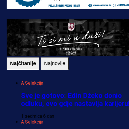
Najčitanije
Najnovije
A Selekcija
Sve je gotovo: Edin Džeko donio
odluku, evo gdje nastavlja karijeru
1 sedmica 6 dan
A Selekcija