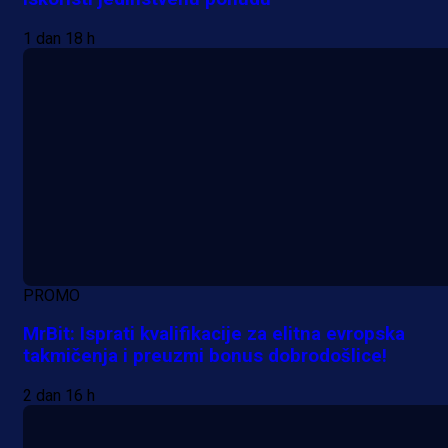
1 dan 18 h
PROMO
MrBit: Isprati kvalifikacije za elitna evropska
takmičenja i preuzmi bonus dobrodošlice!
2 dan 16 h