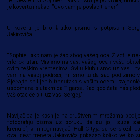
je: “Jeste li vi Sophie?” Nakon što je potvrdila, uručio
je kovertu i rekao: “Ovo vam je poslao trener.”
U koverti je bilo kratko pismo s potpisom Serg
Jakirovića.
“Sophie, jako nam je žao zbog vašeg oca. Život je ne
vrlo okrutan. Mislimo na vas, vašeg oca i vašu obitel
ovim teškim vremenima. Svi u klubu smo uz vas i hv
vam na vašoj podršci; mi smo tu da sad podržimo v
Sjećajte se lijepih trenutaka s vašim ocem i zajednič
uspomena s utakmica Tigersa. Kad god ćete nas gleda
vaš otac će biti uz vas. Sergej.”
Navijačica je kasnije na društvenim mrežama podijel
fotografiju pisma uz poruku da su joj “suze s
krenule”, a mnogi navijači Hull Cityja su se složili da
ovaj gest trenera Jakirovića pokazao koliko veliko s