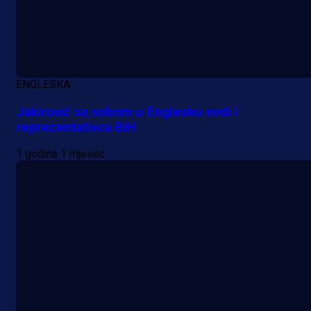
A Selekcija
Sjajna završnica bivšeg Zmaja:
Pogledajte gol Kenana Kodre prot
ENGLESKA
Real Madrida!
Jakirović sa sobom u Englesku vodi i
reprezentativca BiH
9 h 47 min
1 godina 1 mjesec