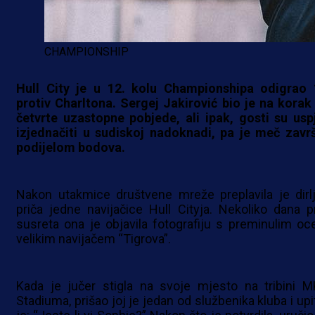
CHAMPIONSHIP
Hull City je u 12. kolu Championshipa odigrao 
protiv Charltona. Sergej Jakirović bio je na korak
četvrte uzastopne pobjede, ali ipak, gosti su uspj
izjednačiti u sudiskoj nadoknadi, pa je meč zavr
podijelom bodova.
Nakon utakmice društvene mreže preplavila je dirlj
priča jedne navijačice Hull Cityja. Nekoliko dana pr
susreta ona je objavila fotografiju s preminulim oc
velikim navijačem “Tigrova”.
Kada je jučer stigla na svoje mjesto na tribini 
Stadiuma, prišao joj je jedan od službenika kluba i upi