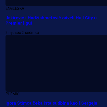
ENGLESKA
Jakirović i Hadžiahmetović odveli Hull City u
Premier ligu!
2 mjesec 2 sedmica
Premijer liga BiH
Bez pobjednika u Mostaru:
PLEMIĆI
Sarajevo kiksalo na startu
Igora Štimca čeka ista sudbina kao i Sergeja
prvenstva!