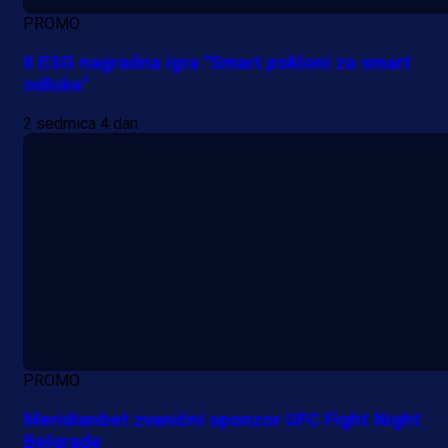
PROMO
II ESG nagradna igra "Smart pokloni za smart
odluke"
2 sedmica 4 dan
PROMO
Meridianbet zvanični sponzor UFC Fight Night
Belgrade