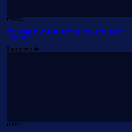
PROMO
Meridianbet zvanični sponzor UFC Fight Night
Belgrade
2 sedmica 5 dan
PROMO