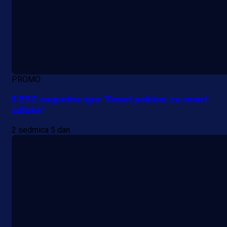
PROMO
II ESG nagradna igra "Smart pokloni za smart
odluke"
2 sedmica 5 dan