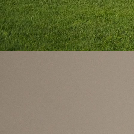
KVALIFIKACIJE ZA SP
Fudbalska A reprezentacija Bosne i Hercegov
odigrala je neriješeno na gostovanju u Larnaci – d
s Kiprom završen je rezultatom 2:2 u okviru 6. k
grupe H kvalifikacija za Svjetsko prvenstvo 20
godine.