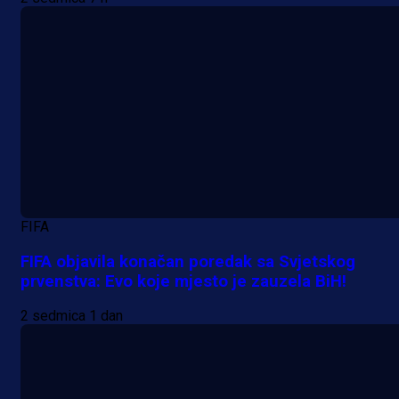
FIFA
FIFA objavila konačan poredak sa Svjetskog
prvenstva: Evo koje mjesto je zauzela BiH!
2 sedmica 1 dan