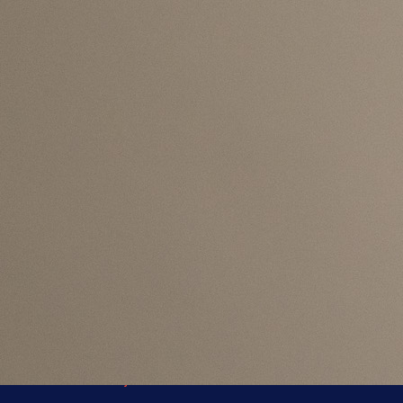
Najčitanije
Najnovije
A Selekcija