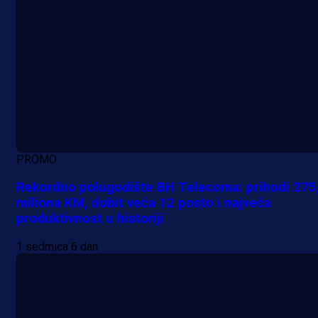
PROMO
Rekordno polugodište BH Telecoma: prihodi 275
miliona KM, dobit veća 12 posto i najveća
produktivnost u historiji
1 sedmica 6 dan