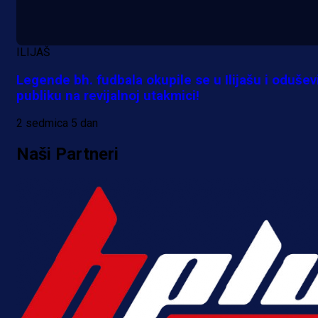
ILIJAŠ
Legende bh. fudbala okupile se u Ilijašu i odušev
publiku na revijalnoj utakmici!
2 sedmica 5 dan
Naši Partneri
Premijer liga BiH
Bez pobjednika u Mostaru:
Sarajevo kiksalo na startu
prvenstva!
17 h 54 min