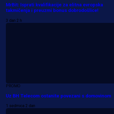
MrBit: Isprati kvalifikacije za elitna evropska
takmičenja i preuzmi bonus dobrodošlice!
3 dan 2 h
PROMO
Uz BH Telecom ostanite povezani s domovinom
1 sedmica 2 dan