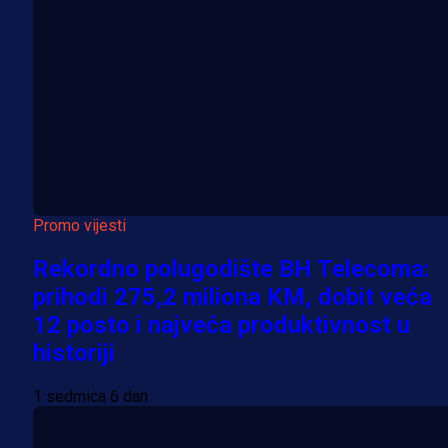
Promo vijesti
Rekordno polugodište BH Telecoma:
prihodi 275,2 miliona KM, dobit veća
12 posto i najveća produktivnost u
historiji
1 sedmica 6 dan