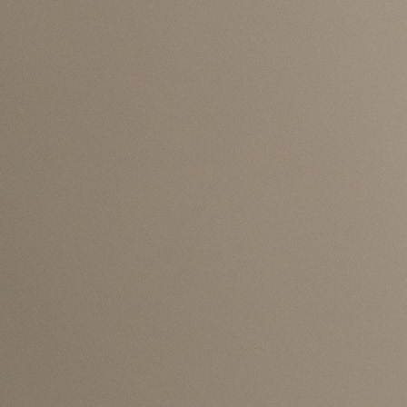
Šta možemo očekivati u zadnja dva kola?
To su utakmice koje će odlučiti gdje ćemo završi
Moramo se spremiti, dati sve od sebe i pokušati završ
kvalifikacije na pravi način."
#BiH
#Kipar
#Edin Džeko