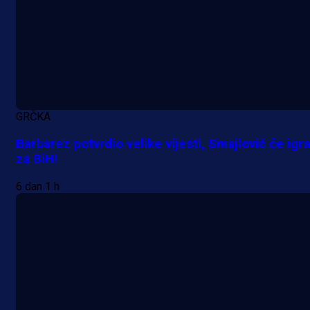
GRČKA
Barbarez potvrdio velike vijesti, Smajlović će igra
za BiH!
6 dan 1 h