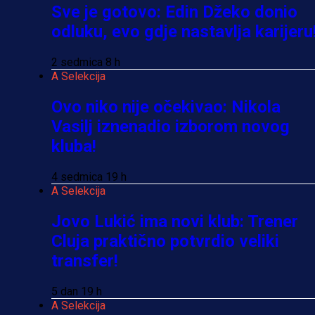
Sve je gotovo: Edin Džeko donio
odluku, evo gdje nastavlja karijeru
2 sedmica 8 h
A Selekcija
Ovo niko nije očekivao: Nikola
Vasilj iznenadio izborom novog
kluba!
4 sedmica 19 h
A Selekcija
Jovo Lukić ima novi klub: Trener
Cluja praktično potvrdio veliki
transfer!
5 dan 19 h
A Selekcija