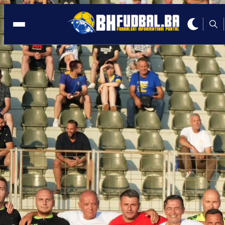
KAPITEN BiH
23:32, 09.10.2025
Džeko poslije remija na Kipru: Zaslužili
smo tri boda!
Autor:
Redakcija