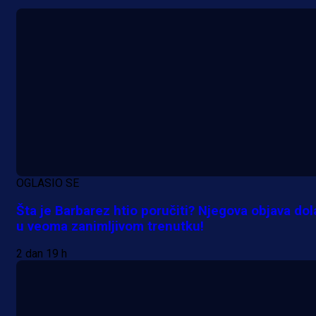
A Selekcija
Potencijalni reprezentativac BiH
pred velikim transferom: Ide kod
Demirovića u Stuttgart!
2 h 36 min
OGLASIO SE
Šta je Barbarez htio poručiti? Njegova objava dol
u veoma zanimljivom trenutku!
2 dan 19 h