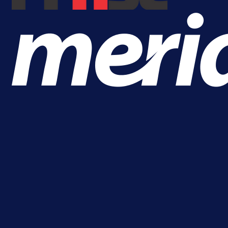
A Selekcija
Kakva partija Omerovića: Postiga
dva gola za samo tri minute!
21 h 3 min