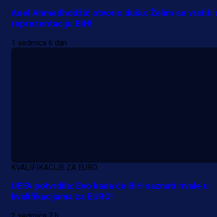
Anel Ahmedhodžić otvorio dušu: Želim se vratiti 
reprezentaciju BiH!
1 sedmica 6 dan
KVALIFIKACIJE ZA EURO
UEFA potvrdila: Evo kada će BiH saznati rivale u
kvalifikacijama za EURO!
2 sedmica 7 h