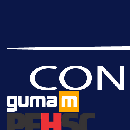
Sjajna završnica bivšeg Zmaja:
Pogledajte gol Kenana Kodre prot
Real Madrida!
19 h 54 min