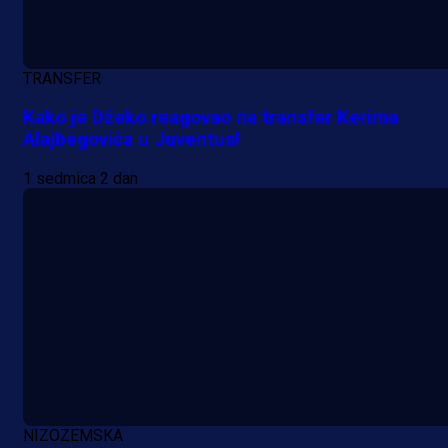
TRANSFER
Kako je Džeko reagovao na transfer Kerima
Alajbegovića u Juventus!
1 sedmica 2 dan
A Selekcija
Nova sezona, stari problemi: Esmi
Bajraktarević ponovo bez minuta 
PSV-u!
4 h 34 min
NIZOZEMSKA