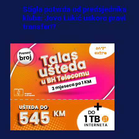
Stigla potvrda od predsjednika
kluba: Jovo Lukić uskoro pravi
transfer!?
3 sedmica 6 dan
A Selekcija
Zmajevi dobili veliko pojačanje:
Fudbaler Olympiacosa želi obući
dres BiH!
3 sedmica 5 dan
Premijer liga BiH
Misimović priveden: SIPA ga tereti
za pranje novca, pretresaju
prostorije FK Borac!