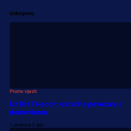
2 sedmica 2 dan
Izdvojeno
Više vijesti
Promo vijesti
Uz BH Telecom ostanite povezani s
domovinom
1 sedmica 2 dan