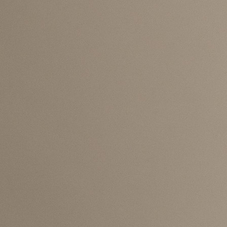
Poslije utakmice izjavu za BHT1 dao je naš kapiten E
Džeko.
Na konstataciju novinara da je Kipar i zaslužio b
Džeko je rekao:
"Pa, i mi smo zaslužili tri. Vodili smo do 95. minute, 
ako ćemo iskreno. Istina, oni su imali više lopt
nogama, to je jasno, ali ja se ne sjećam da su imali ij
pravu šansu. Tako da, da li su zasluženo uzeli bod ili 
ne bih znao reći, ali eto, ako vi kažete da jesu, onda
okej.
Glavno je da mi nismo ispunili svoj cilj.