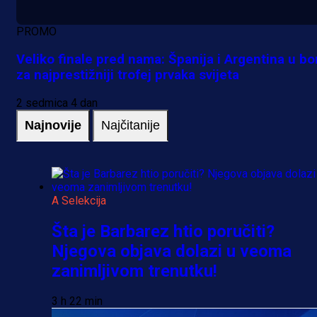
PROMO
Veliko finale pred nama: Španija i Argentina u bo
za najprestižniji trofej prvaka svijeta
2 sedmica 4 dan
Najnovije
Najčitanije
A Selekcija
Šta je Barbarez htio poručiti?
Njegova objava dolazi u veoma
zanimljivom trenutku!
3 h 22 min