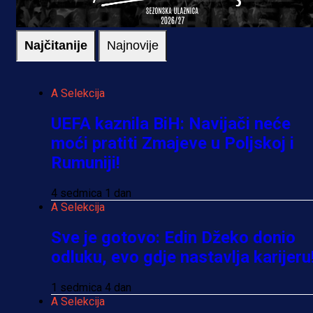
Najčitanije
Najnovije
A Selekcija
UEFA kaznila BiH: Navijači neće
moći pratiti Zmajeve u Poljskoj i
Rumuniji!
4 sedmica 1 dan
A Selekcija
Sve je gotovo: Edin Džeko donio
odluku, evo gdje nastavlja karijeru
1 sedmica 4 dan
A Selekcija