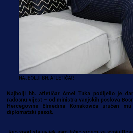
NAJBOLJI BH. ATLETIČAR
Najbolji bh. atletičar Amel Tuka podijelio je da
radosnu vijest – od ministra vanjskih poslova Bosn
Hercegovine Elmedina Konakovića uručеn mu
diplomatski pasoš.
„Kao sportista uvijek sam trčao srcem za svoju Bosn