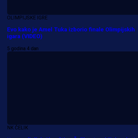
OLIMPIJSKE IGRE
Evo kako je Amel Tuka izborio finale Olimpijskih
igara (VIDEO)
5 godina 4 dan
A Selekcija
NK ČELIK