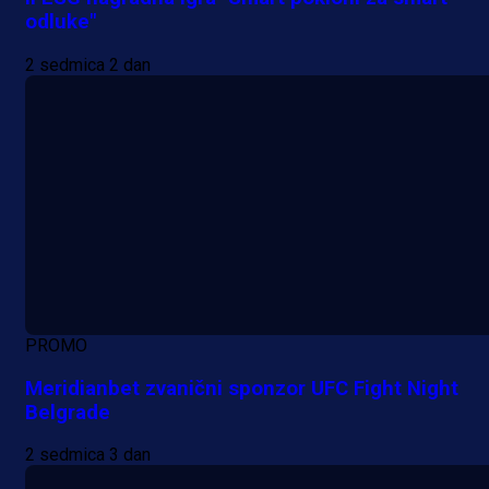
odluke"
2 sedmica 2 dan
PROMO
Meridianbet zvanični sponzor UFC Fight Night
Belgrade
2 sedmica 3 dan