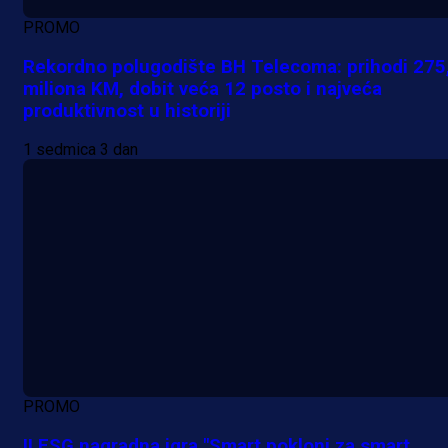
PROMO
Rekordno polugodište BH Telecoma: prihodi 275
miliona KM, dobit veća 12 posto i najveća
produktivnost u historiji
1 sedmica 3 dan
PROMO
II ESG nagradna igra "Smart pokloni za smart