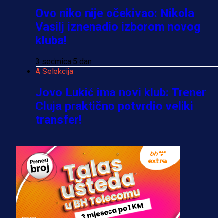
Ovo niko nije očekivao: Nikola
Vasilj iznenadio izborom novog
kluba!
3 sedmica 5 dan
A Selekcija
Jovo Lukić ima novi klub: Trener
Cluja praktično potvrdio veliki
transfer!
3 dan 3 h
A Selekcija
Stigla potvrda od predsjednika
kluba: Jovo Lukić uskoro pravi
transfer!?