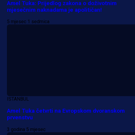
Amel Tuka: Prijedlog zakona o doživotnim
mjesečnim naknadama je apolitičan!
5 mjesec 1 sedmica
ISTANBUL
Amel Tuka četvrti na Evropskom dvoranskom
prvenstvu
3 godina 5 mjesec