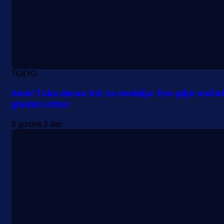
A Selekcija
Lukić seli u Bundesligu? Dva
njemačka kluba krenula po bh.
reprezentativca!
1 dan 9 h
TOKYO
Amel Tuka danas trči za medalju: Evo gdje može
gledati utrku!
5 godina 2 dan