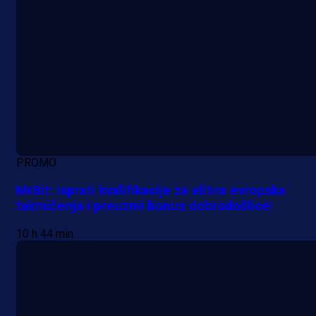
PROMO
MrBit: Isprati kvalifikacije za elitna evropska
takmičenja i preuzmi bonus dobrodošlice!
10 h 44 min