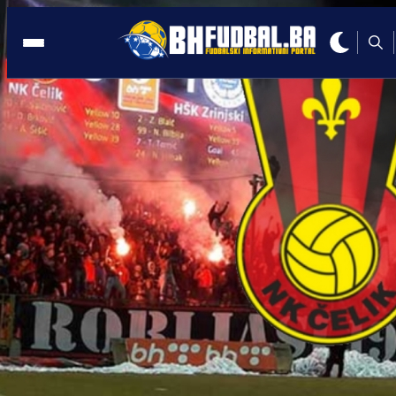
ATLETIKA
16:00, 30.09.2025
Amel Tuka dobio diplomatski pasoš
Bosne i Hercegovine
Autor:
Redakcija