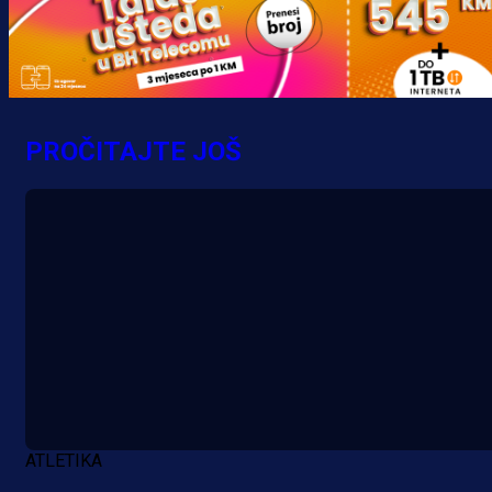
Promo vijesti
MrBit: Isprati kvalifikacije za elitn
evropska takmičenja i preuzmi
PROČITAJTE JOŠ
bonus dobrodošlice!
10 h 44 min
ATLETIKA