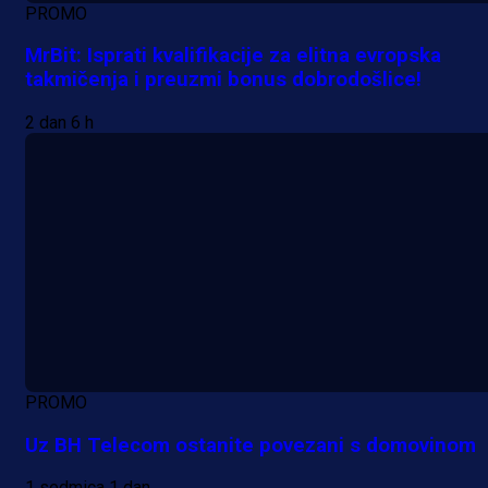
PROMO
MrBit: Isprati kvalifikacije za elitna evropska
takmičenja i preuzmi bonus dobrodošlice!
2 dan 6 h
PROMO
Uz BH Telecom ostanite povezani s domovinom
1 sedmica 1 dan