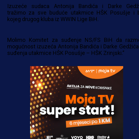
Izuzeće sudaca Antonija Bandića i Darke Gedž
tražimo za sve buduće utakmice HŠK Posušje i b
kojeg drugog kluba iz WWIN Lige BiH.
Molimo Komitet za suđenje NS/FS BiH da razmo
mogućnost izuzeća Antonija Bandića i Darke Gedžića
suđenja utakmice HŠK Posušje – HŠK Zrinjski.”