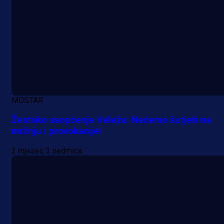
MOSTAR
Žestoko saopćenje Veleža: Nećemo šutjeti na
mržnju i provokacije!
2 mjesec 3 sedmica