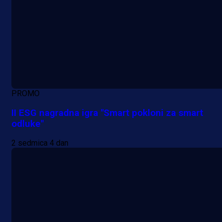
PROMO
II ESG nagradna igra "Smart pokloni za smart
odluke"
2 sedmica 4 dan