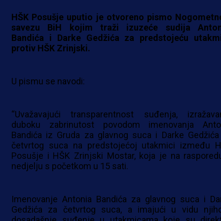
HŠK Posušje uputio je otvoreno pismo Nogomet
savezu BiH kojim traži izuzeće sudija Anton
Bandića i Darke Gedžića za predstojeću utakm
protiv HŠK Zrinjski.
U pismu se navodi:
“Uvažavajući transparentnost suđenja, izražav
duboku zabrinutost povodom imenovanja Anto
Bandića iz Gruda za glavnog suca i Darke Gedžića
četvrtog suca na predstojećoj utakmici između 
Posušje i HŠK Zrinjski Mostar, koja je na raspored
nedjelju s početkom u 15 sati.
Imenovanje Antonia Bandića za glavnog suca i Da
Gedžića za četvrtog suca, a imajući u vidu njih
dosadašnje suđenje u utakmicama koje su direk