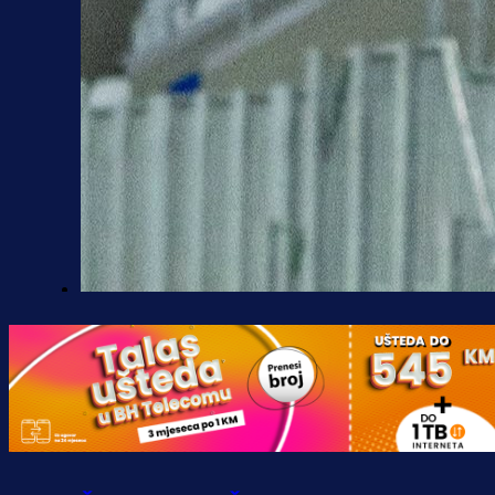
A Selekcija
Kakva partija Omerovića: Postiga
dva gola za samo tri minute!
41 min 5 sekunda