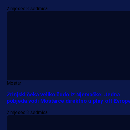
2 mjesec 3 sedmica
A Selekcija
Alajbegović debitovao za Juventu
Kako je ocijenjen nastup
Mostar
reprezentativca BiH?
Zrinjski čeka veliko čudo iz Njemačke: Jedna
pobjeda vodi Mostarce direktno u play-off Evrop
1 h 11 min
2 mjesec 3 sedmica