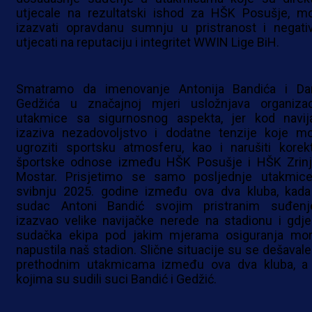
utjecale na rezultatski ishod za HŠK Posušje, m
izazvati opravdanu sumnju u pristranost i negati
utjecati na reputaciju i integritet WWIN Lige BiH.
Smatramo da imenovanje Antonija Bandića i Da
Gedžića u značajnoj mjeri usložnjava organizac
utakmice sa sigurnosnog aspekta, jer kod navij
izaziva nezadovoljstvo i dodatne tenzije koje m
ugroziti sportsku atmosferu, kao i narušiti korek
športske odnose između HŠK Posušje i HŠK Zrinj
Mostar. Prisjetimo se samo posljednje utakmic
svibnju 2025. godine između ova dva kluba, kada
sudac Antoni Bandić svojim pristranim suđen
izazvao velike navijačke nerede na stadionu i gdje
sudačka ekipa pod jakim mjerama osiguranja mor
napustila naš stadion. Slične situacije su se dešavale 
prethodnim utakmicama između ova dva kluba, a
kojima su sudili suci Bandić i Gedžić.