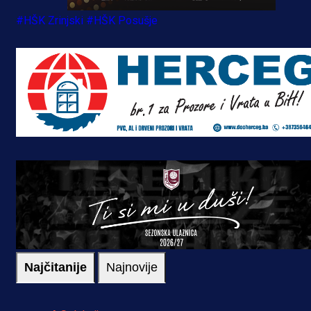
#HŠK Zrinjski
#HŠK Posušje
Najčitanije
Najnovije