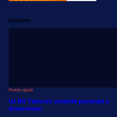
2 sedmica 1 dan
Izdvojeno
Više vijesti
Promo vijesti
Uz BH Telecom ostanite povezani s
domovinom