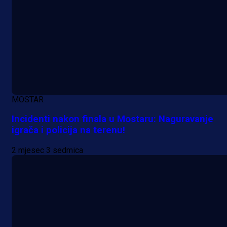
MOSTAR
Incidenti nakon finala u Mostaru: Naguravanje
igrača i policija na terenu!
2 mjesec 3 sedmica
A Selekcija
Veliki trenutak za bh. fudbal: