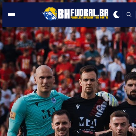
MOKRI DOLAC
19:50, 11.09.2025
Veliki skandal u najavi: Posušje ne želi
Bandića i Gedžića na terenu!
Autor:
Redakcija