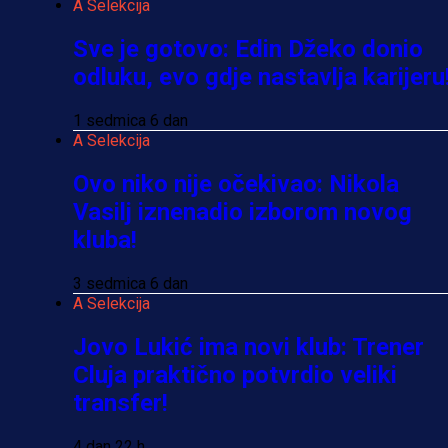
A Selekcija
Sve je gotovo: Edin Džeko donio
odluku, evo gdje nastavlja karijeru
1 sedmica 6 dan
A Selekcija
Ovo niko nije očekivao: Nikola
Vasilj iznenadio izborom novog
kluba!
3 sedmica 6 dan
A Selekcija
Jovo Lukić ima novi klub: Trener
Cluja praktično potvrdio veliki
transfer!
4 dan 22 h