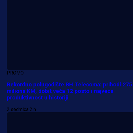
PROMO
Rekordno polugodište BH Telecoma: prihodi 275
miliona KM, dobit veća 12 posto i najveća
produktivnost u historiji
2 sedmica 2 h