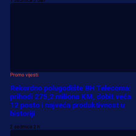
1 sedmica 3 dan
Promo vijesti
Rekordno polugodište BH Telecoma:
prihodi 275,2 miliona KM, dobit veća
12 posto i najveća produktivnost u
historiji
2 sedmica 2 h