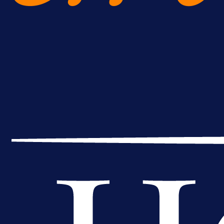
Potencijalni reprezentativac BiH
pred velikim transferom: Ide kod
Demirovića u Stuttgart!
1 dan 1 h