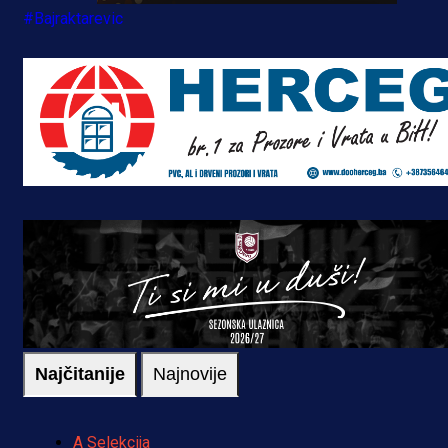
#Bajraktarevic
Najčitanije
Najnovije
A Selekcija