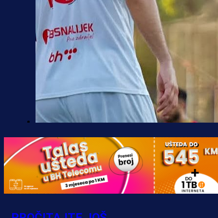
Premijer liga BiH
Borac do pobjede, ali scene iz
Banje Luke zgrozile javnost: Preki
zbog skandiranja Ratku Mladiću!
18 h 20 min
PROČITAJTE JOŠ