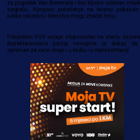
za pogodak Van Bommela i bio ključni oslonac mla
saigraču. Njegovo ponašanje na terenu pokazalo
koliko iskustvo i liderstvo mogu značiti timu.
Pobjedom PSV ostaje stopostotan na startu sezone
Bajraktarevićeva partija mnogima je dokaz da
spreman za veće uloge i u klubu i u reprezentaciji.