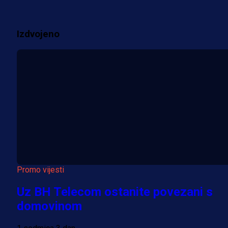
3 sedmica 3 dan
Izdvojeno
Više vijesti
Promo vijesti
Uz BH Telecom ostanite povezani s
domovinom