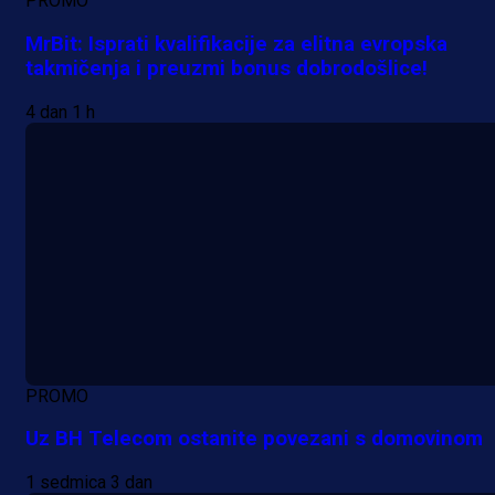
PROMO
MrBit: Isprati kvalifikacije za elitna evropska
takmičenja i preuzmi bonus dobrodošlice!
4 dan 1 h
PROMO
Uz BH Telecom ostanite povezani s domovinom
1 sedmica 3 dan