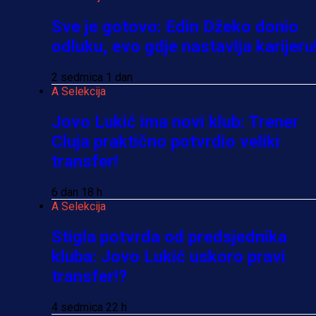
Sve je gotovo: Edin Džeko donio
odluku, evo gdje nastavlja karijeru
2 sedmica 1 dan
A Selekcija
Jovo Lukić ima novi klub: Trener
Cluja praktično potvrdio veliki
transfer!
6 dan 18 h
A Selekcija
Stigla potvrda od predsjednika
kluba: Jovo Lukić uskoro pravi
transfer!?
4 sedmica 22 h