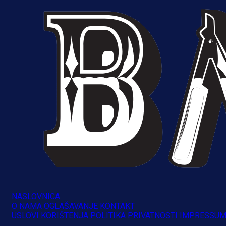
A Selekcija
Sjajna završnica bivšeg Zmaja:
NASLOVNICA
O NAMA
OGLAŠAVANJE
KONTAKT
Pogledajte gol Kenana Kodre prot
USLOVI KORIŠTENJA
POLITIKA PRIVATNOSTI
IMPRESSU
Real Madrida!