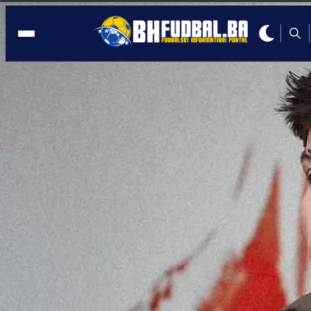
BH. IGRAČI
21:44, 23.08.2025
Bajraktarević blistao, Perišić pokazao
veličinu u pobjedi PSV-a
Autor:
Redakcija