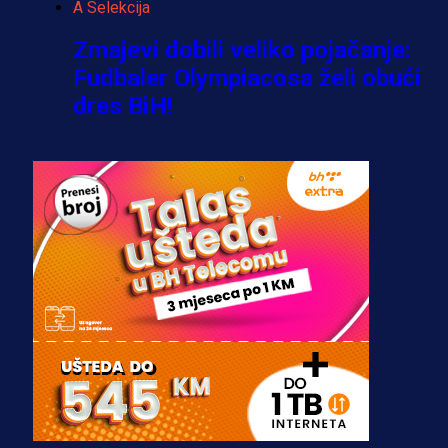
A Selekcija
Zmajevi dobili veliko pojačanje:
Fudbaler Olympiacosa želi obući
dres BiH!
3 sedmica 6 dan
Premijer liga BiH
Misimović priveden: SIPA ga tereti
za pranje novca, pretresaju
prostorije FK Borac!
2 sedmica 3 dan
Reprezentacije
Bio je uhapšen s Tijanom Ajfon u
BiH, a sada sudi finale Svjetskog
prvenstva!