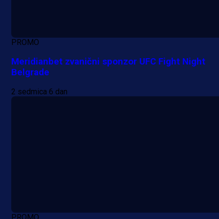
PROMO
Meridianbet zvanični sponzor UFC Fight Night
Belgrade
2 sedmica 6 dan
PROMO