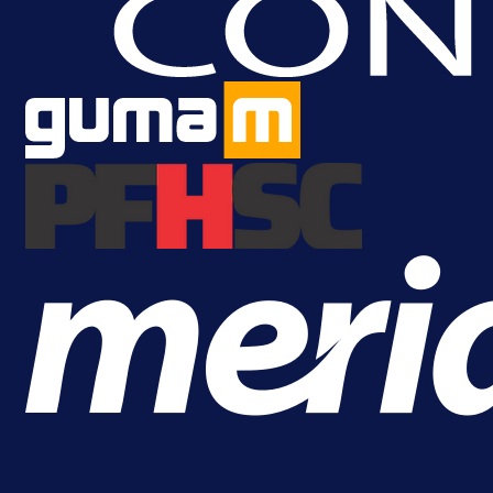
A Selekcija
Nova sezona, stari problemi: Esmi
Bajraktarević ponovo bez minuta 
PSV-u!
1 dan 3 h