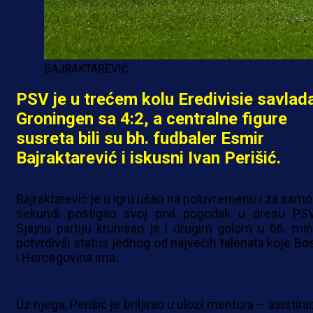
BAJRAKTAREVIĆ
PSV je u trećem kolu Eredivisie savlad
Groningen sa 4:2, a centralne figure
susreta bili su bh. fudbaler Esmir
Bajraktarević i iskusni Ivan Perišić.
Bajraktarević je u igru ušao na poluvremenu i za samo
sekundi postigao svoj prvi pogodak u dresu PSV
Sjajnu partiju krunisao je i drugim golom u 66. minu
potvrdivši status jednog od najvećih talenata koje Bo
i Hercegovina ima.
Uz njega, Perišić je briljirao u ulozi mentora – asistira