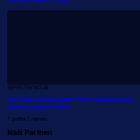
REPREZENTACIJA
Tihi znak nezadovoljstva: Potez Bajraktarevića
izazvao pažnju navijača
1 godina 2 mjesec
Naši Partneri