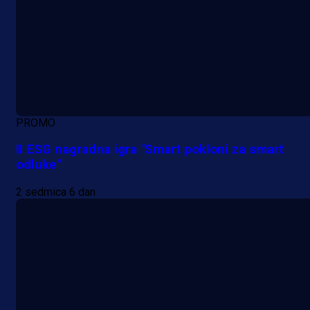
PROMO
II ESG nagradna igra "Smart pokloni za smart
odluke"
2 sedmica 6 dan