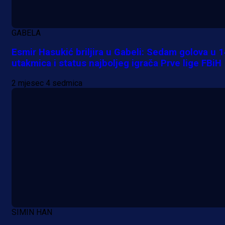
GABELA
Esmir Hasukić briljira u Gabeli: Sedam golova u 
utakmica i status najboljeg igrača Prve lige FBiH
2 mjesec 4 sedmica
SIMIN HAN