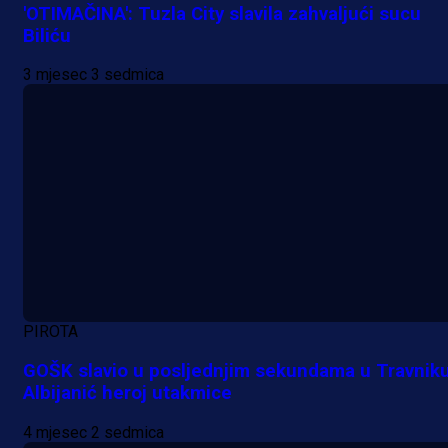
'OTIMAČINA': Tuzla City slavila zahvaljući sucu
Biliću
3 mjesec 3 sedmica
PIROTA
GOŠK slavio u posljednjim sekundama u Travniku
Albijanić heroj utakmice
4 mjesec 2 sedmica