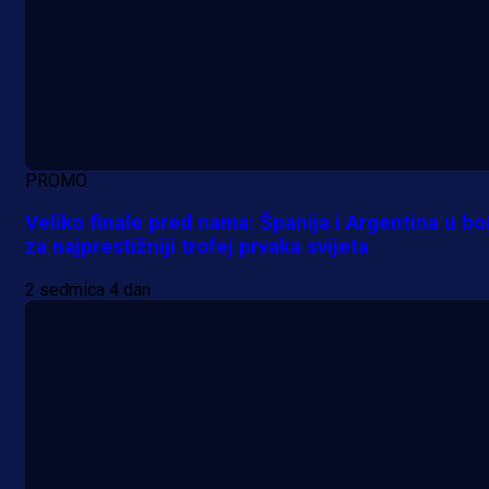
PROMO
Veliko finale pred nama: Španija i Argentina u bo
za najprestižniji trofej prvaka svijeta
2 sedmica 4 dan