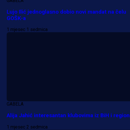
GABELA
Lujo Ilić jednoglasno dobio novi mandat na čelu
GOŠK-a
A Selekcija
Lukić seli u Bundesligu? Dva
1 mjesec 1 sedmica
njemačka kluba krenula po bh.
reprezentativca!
18 h 40 min
GABELA
Alija Jahić interesantan klubovima iz BiH i regio
1 mjesec 2 sedmica