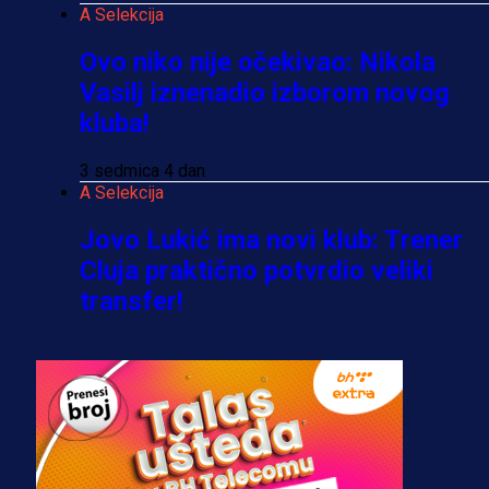
A Selekcija
Ovo niko nije očekivao: Nikola
Vasilj iznenadio izborom novog
kluba!
3 sedmica 4 dan
A Selekcija
Jovo Lukić ima novi klub: Trener
Cluja praktično potvrdio veliki
transfer!
2 dan 12 h
A Selekcija
Stigla potvrda od predsjednika
kluba: Jovo Lukić uskoro pravi
transfer!?