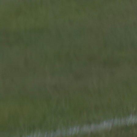
Iz GOŠK-a su izvijestili javnost kako se među prvim
akciju uključio bivši trener kluba Feđa Dudić, koji
potvrdio kupovinu svoje stolice. Nakon njega, podr
su pružili i bivši igrači Tarik Karić i Faruk Gogić.
U narednim danima, iz kluba najavljuju da će obavijest
javnost o svim pojedincima i prijateljima kluba koji su
uključili u ovu akciju.
Akcija je već naišla na pozitivne reakcije sport
javnosti, a iz GOŠK-a pozivaju sve bivše i sadaš
igrače, trenere, navijače i simpatizere da budu dio 
inicijative i time doprinesu unapređenju sports
ambijenta u Gabeli.