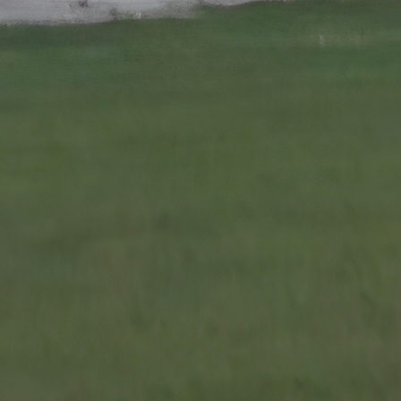
Akcija u Gabeli
Nogometni klub GOŠK iz Gabele pokrenuo je hv
vrijednu akciju prikupljanja sredstava za nabavku no
stolica i pokrivanje dijela krova stadiona.
Cijena jedne stolice iznosi 50 konvertibilnih maraka, a
kluba poručuju kako je cilj ove inicijative poboljša
infrastrukture i uvjeta za gledatelje na stadionu.