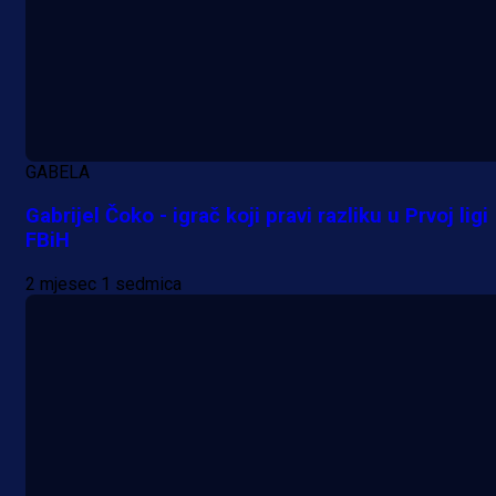
A Selekcija
Da li je selektor zadovoljan: Evo š
je Barbarez rekao o transferu
Alajbegovića u Juventus!
GABELA
18 h 42 min
Gabrijel Čoko - igrač koji pravi razliku u Prvoj ligi
FBiH
2 mjesec 1 sedmica