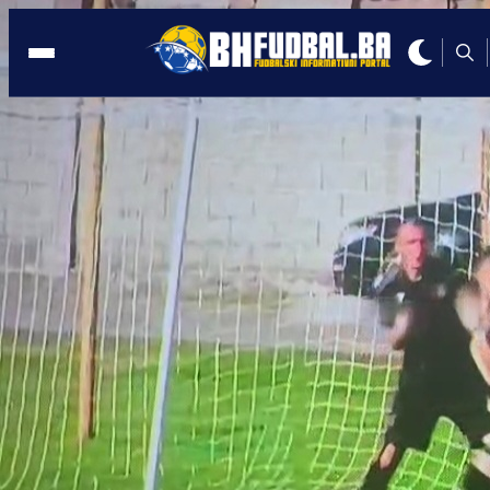
GABELA
16:53, 28.07.2025
GOŠK KUPUJE STOLICE: Prvi se javio
trener Feđa Dudić
Autor:
Redakcija