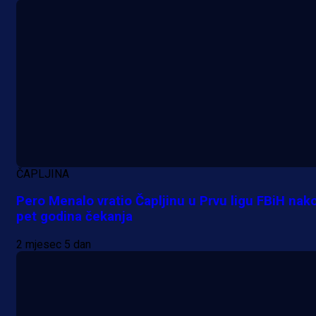
ČAPLJINA
Pero Menalo vratio Čapljinu u Prvu ligu FBiH nak
pet godina čekanja
2 mjesec 5 dan