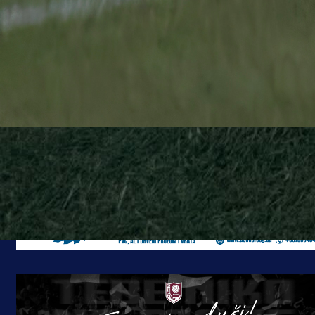
#NK GOŠK Gabela
#Prva liga FBIH