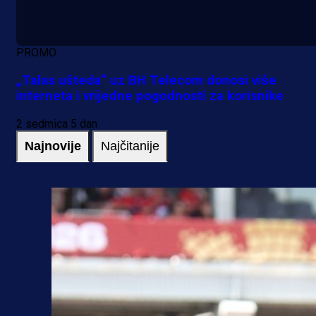
PROMO
„Talas ušteda“ uz BH Telecom donosi više
interneta i vrijedne pogodnosti za korisnike
2 sedmica 5 dan
Najnovije
Najčitanije