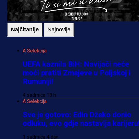
Najčitanije
Najnovije
A Selekcija
UEFA kaznila BiH: Navijači neće
moći pratiti Zmajeve u Poljskoj i
Rumuniji!
4 sedmica 18 h
A Selekcija
Sve je gotovo: Edin Džeko donio
odluku, evo gdje nastavlja karijeru
1 sedmica 4 dan