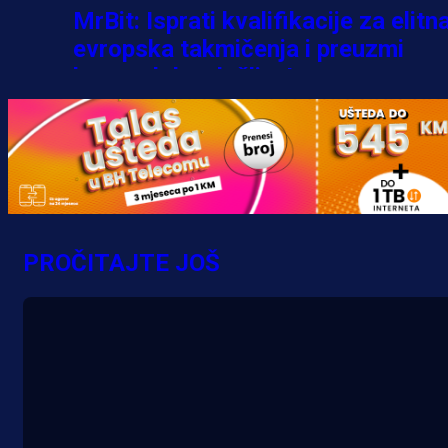
MrBit: Isprati kvalifikacije za elitn
evropska takmičenja i preuzmi
bonus dobrodošlice!
5 h 28 min
PROČITAJTE JOŠ