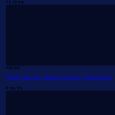
5 h 28 min
PROMO
Uz BH Telecom ostanite povezani s domovinom
6 dan 9 h