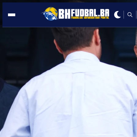
SLOVENIJA
14:57, 15.07.2025
Manijaci okupiraju Bonifiku: Koprani
strahuju da će biti kao gosti
Autor:
Redakcija