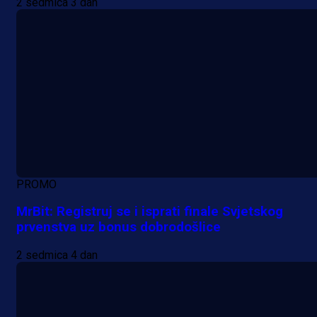
2 sedmica 3 dan
PROMO
MrBit: Registruj se i isprati finale Svjetskog
prvenstva uz bonus dobrodošlice
2 sedmica 4 dan