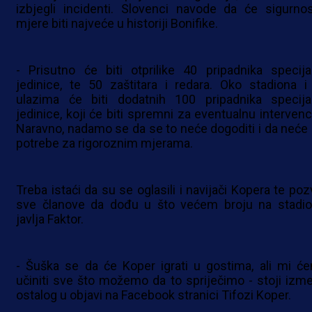
izbjegli incidenti. Slovenci navode da će sigurno
mjere biti najveće u historiji Bonifike.
- Prisutno će biti otprilike 40 pripadnika specija
jedinice, te 50 zaštitara i redara. Oko stadiona i
ulazima će biti dodatnih 100 pripadnika specija
jedinice, koji će biti spremni za eventualnu intervenci
Naravno, nadamo se da se to neće dogoditi i da neće b
potrebe za rigoroznim mjerama.
Treba istaći da su se oglasili i navijači Kopera te poz
sve članove da dođu u što većem broju na stadio
javlja Faktor.
- Šuška se da će Koper igrati u gostima, ali mi ć
učiniti sve što možemo da to spriječimo - stoji izm
ostalog u objavi na Facebook stranici Tifozi Koper.