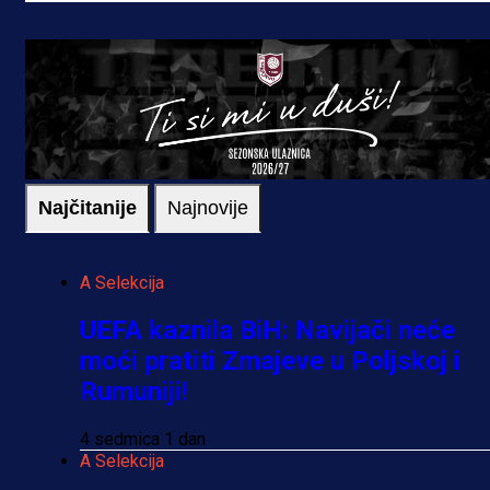
Najčitanije
Najnovije
A Selekcija
UEFA kaznila BiH: Navijači neće
moći pratiti Zmajeve u Poljskoj i
Rumuniji!
4 sedmica 1 dan
A Selekcija