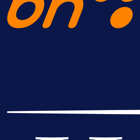
A Selekcija
Reprezentativac BiH bi mogao
postati novo pojačanje Hajduka!
1 dan 4 h