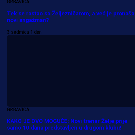
GRBAVICA
Tek se rastao sa Željezničarom, a već je pronaš
novi angažman?
3 sedmica 1 dan
GRBAVICA
A Selekcija
KAKO JE OVO MOGUĆE: Novi trener Želje prije
Lukić seli u Bundesligu? Dva
samo 10 dana predstavljen u drugom klubu!
njemačka kluba krenula po bh.