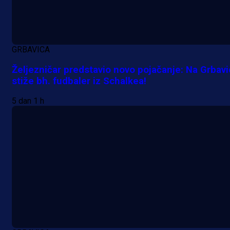
GRBAVICA
Željezničar predstavio novo pojačanje: Na Grbav
stiže bh. fudbaler iz Schalkea!
5 dan 1 h