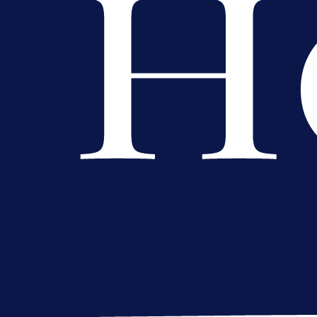
A Selekcija
Brat Kerima Alajbegovića pozvan 
reprezentaciju Njemačke!