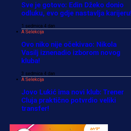
Sve je gotovo: Edin Džeko donio
odluku, evo gdje nastavlja karijeru
1 sedmica 4 dan
A Selekcija
Ovo niko nije očekivao: Nikola
Vasilj iznenadio izborom novog
kluba!
3 sedmica 4 dan
A Selekcija
Jovo Lukić ima novi klub: Trener
Cluja praktično potvrdio veliki
transfer!
2 dan 22 h
A Selekcija