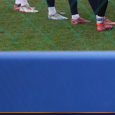
Kvalifikacije za KL
U FC Koper traju posljednje pripreme za revanš meč
FK Željezničar u četvrtak od 19:30 sati.
U prvom meču bilo je 1:1, sve je rezultatski otvoreno
očekuje se ispunjen stadion i vatrena atmosfe
Slovenci su svjesni da će Željezničar imati vel
podršku.
Za planetnogomet.si govorio je sekretar Kopera Ma
Pirjevec.