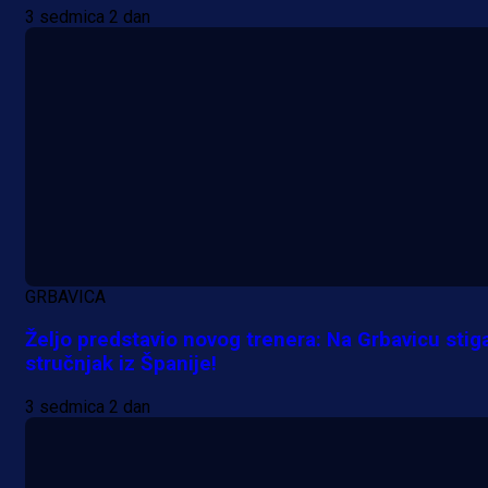
3 sedmica 2 dan
reprezentativca!
1 dan 4 h
GRBAVICA
Željo predstavio novog trenera: Na Grbavicu stig
stručnjak iz Španije!
3 sedmica 2 dan