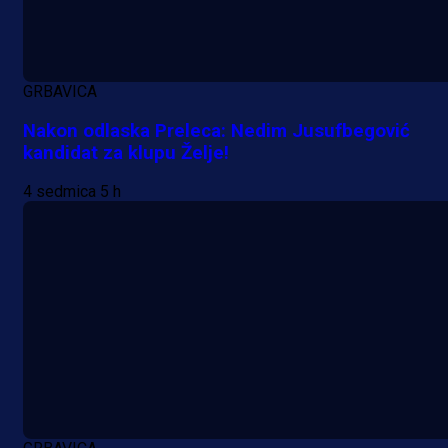
1 dan 4 h
GRBAVICA
Nakon odlaska Preleca: Nedim Jusufbegović
kandidat za klupu Želje!
4 sedmica 5 h