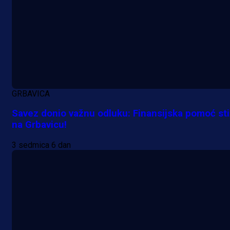
GRBAVICA
Savez donio važnu odluku: Finansijska pomoć st
na Grbavicu!
3 sedmica 6 dan
A Selekcija
Da li je selektor zadovoljan: Evo š
je Barbarez rekao o transferu
Alajbegovića u Juventus!