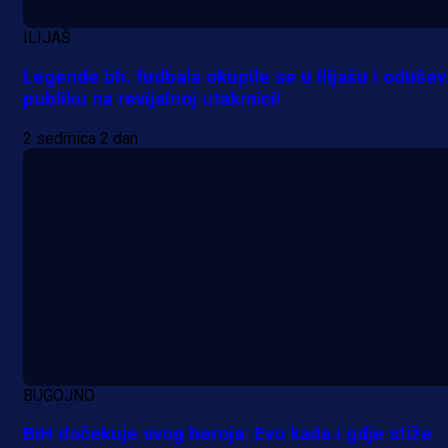
1 dan 16 h
ILIJAŠ
Legende bh. fudbala okupile se u Ilijašu i odušev
publiku na revijalnoj utakmici!
2 sedmica 2 dan
BUGOJNO
BiH dočekuje svog heroja: Evo kada i gdje stiže