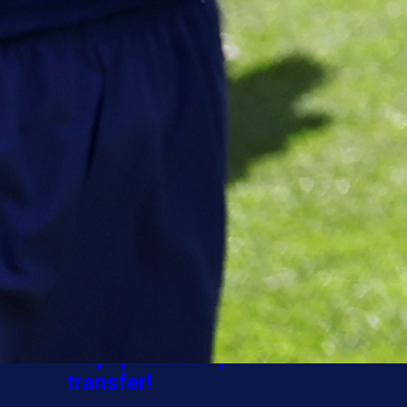
A Selekcija
Sve je gotovo: Edin Džeko donio
odluku, evo gdje nastavlja karijeru
1 sedmica 4 dan
A Selekcija
Ovo niko nije očekivao: Nikola
Vasilj iznenadio izborom novog
kluba!
3 sedmica 5 dan
A Selekcija
Jovo Lukić ima novi klub: Trener
Cluja praktično potvrdio veliki
transfer!