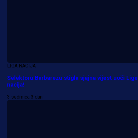
LIGA NACIJA
Selektoru Barbarezu stigla sjajna vijest uoči Lige
nacija!
3 sedmica 3 dan