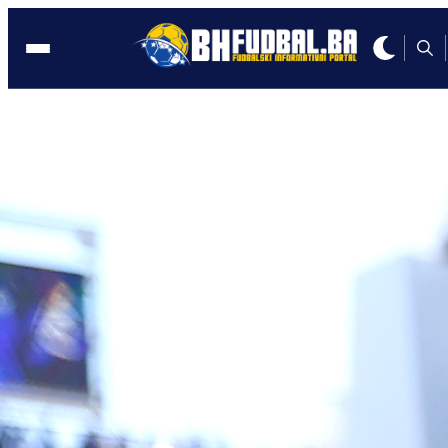
Livno
08:31, 01.07.2025
Sučić: Odrastao sam na farmi, muzao
sam krave, a baka je platila školu
nogometa