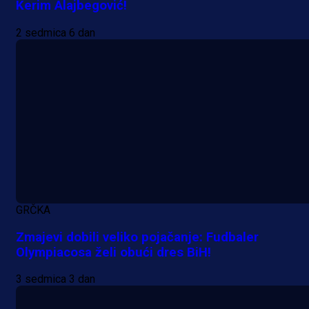
Kerim Alajbegović!
2 sedmica 6 dan
A Selekcija
GRČKA
Da li je selektor zadovoljan: Evo š
Zmajevi dobili veliko pojačanje: Fudbaler
je Barbarez rekao o transferu
Olympiacosa želi obući dres BiH!
Alajbegovića u Juventus!
3 sedmica 3 dan
1 dan 16 h