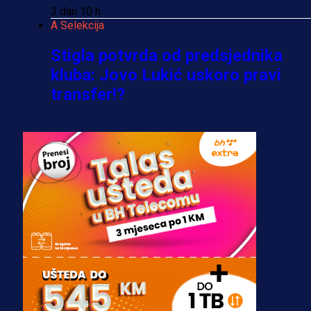
3 dan 10 h
A Selekcija
Stigla potvrda od predsjednika
kluba: Jovo Lukić uskoro pravi
transfer!?
3 sedmica 4 dan
A Selekcija
Zmajevi dobili veliko pojačanje:
Fudbaler Olympiacosa želi obući
dres BiH!
3 sedmica 3 dan
Premijer liga BiH
Misimović priveden: SIPA ga tereti
za pranje novca, pretresaju