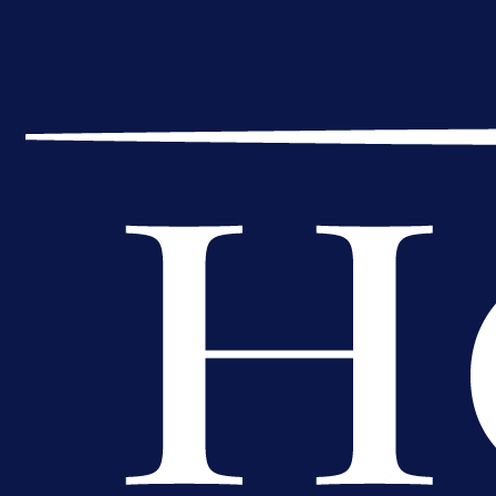
A Selekcija
Reprezentativac BiH bi mogao
postati novo pojačanje Hajduka!
1 dan 16 h