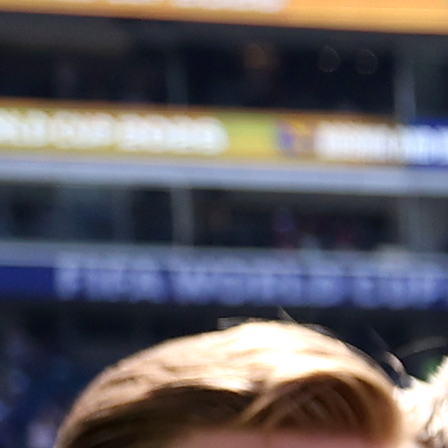
BIVŠI MLADI REPREZENTATIVAC BIH
Interov novi igrač Petar Sučić (21) uzbuđen je z
mogućnosti da sljedeće sezone igra u milans
derbiju protiv sunarodnjaka Luke Modrića (39).
Sučić je u Inter došao početkom lipnja iz Dinama za
milijuna eura i već je debitirao na Klupskom svjets
prvenstvu u SAD-u.
Prošle sezone nije uspio osvojiti hrvatsko prvens
budući da je naslov u posljednjem kolu pripao Rije
nakon čega je prešao u Inter. "Bilo je teško, ali to me
više motivira", izjavio je Sučić u intervjuu za
Repubblicu. "U Interu želim samome sebi postav