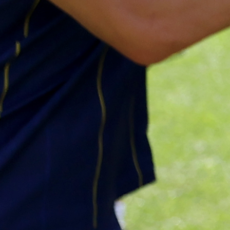
#Petar Sučić
#BiH
Najčitanije
Najnovije