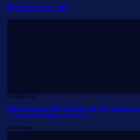
evropska takmičenja i preuzmi
PROČITAJTE JOŠ
bonus dobrodošlice!
17 h 57 min
OGLASIO SE
Šta je Barbarez htio poručiti? Njegova objava dol
u veoma zanimljivom trenutku!
10 h 35 min