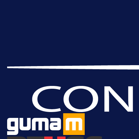
A Selekcija
Brat Kerima Alajbegovića pozvan 
reprezentaciju Njemačke!
1 dan 16 h