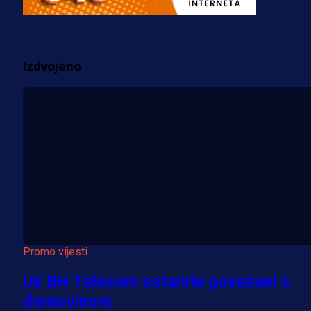
prostorije FK Borac!
1 sedmica 6 dan
Izdvojeno
Više vijesti
Promo vijesti
Uz BH Telecom ostanite povezani s
domovinom