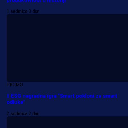
produktivnost u historiji
1 sedmica 3 dan
PROMO
II ESG nagradna igra "Smart pokloni za smart
odluke"
2 sedmica 2 dan