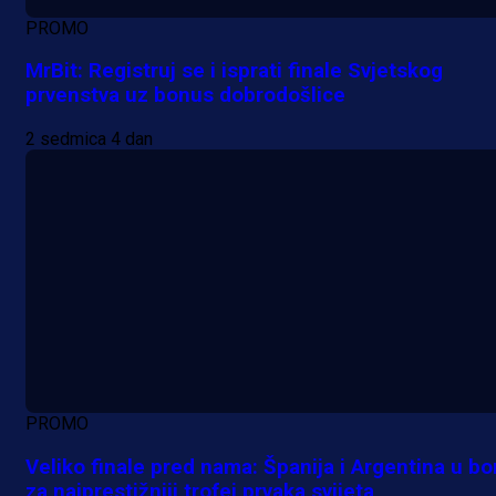
PROMO
MrBit: Registruj se i isprati finale Svjetskog
prvenstva uz bonus dobrodošlice
2 sedmica 4 dan
PROMO
Veliko finale pred nama: Španija i Argentina u bo
za najprestižniji trofej prvaka svijeta