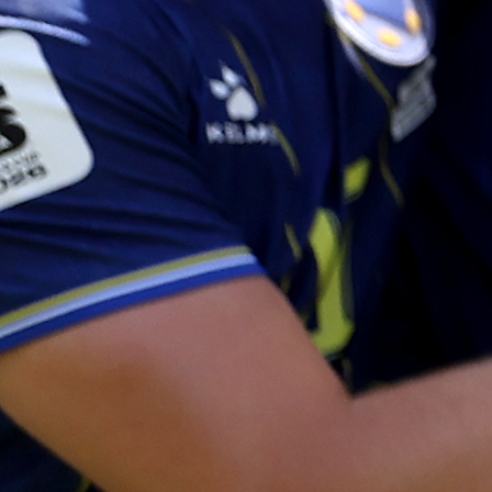
asistenciju.
Sučić je potvrdio da su mu sunarodnjaci Mateo Kovač
Ivan Perišić i Marcelo Brozović, bivši igrači Inte
savjetovali odlazak na San Siro. Ondje bi u nared
sezoni mogao igrati protiv Modrića. "Gledao sam nje
nogomet deset godina, bilo bi fantastično igrati pro
njega", rekao je Sučić