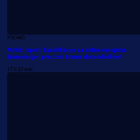
PROMO
MrBit: Isprati kvalifikacije za elitna evropska
takmičenja i preuzmi bonus dobrodošlice!
17 h 57 min