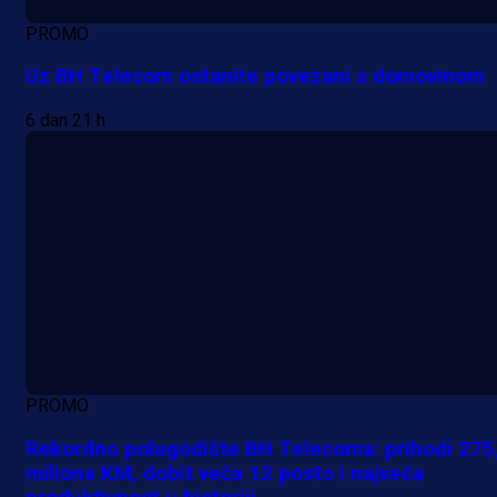
PROMO
Uz BH Telecom ostanite povezani s domovinom
6 dan 21 h
PROMO
Rekordno polugodište BH Telecoma: prihodi 275
miliona KM, dobit veća 12 posto i najveća