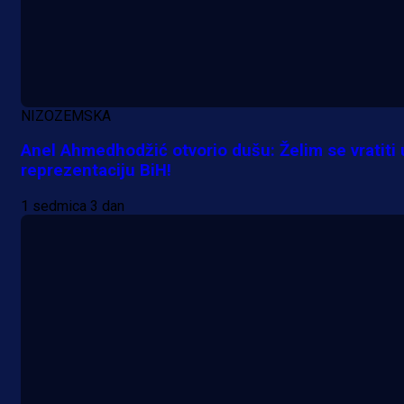
NIZOZEMSKA
Anel Ahmedhodžić otvorio dušu: Želim se vratiti 
reprezentaciju BiH!
1 sedmica 3 dan
A Selekcija
Lukić seli u Bundesligu? Dva
njemačka kluba krenula po bh.
reprezentativca!