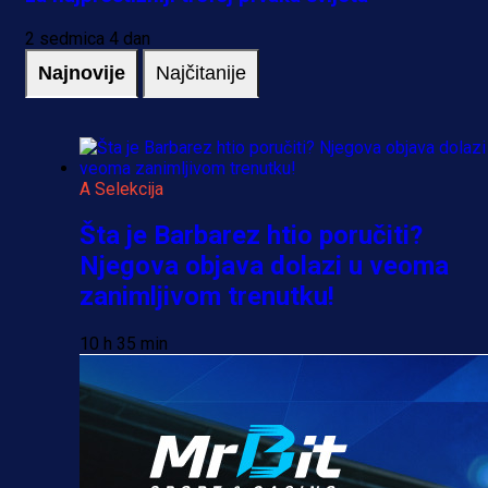
2 sedmica 4 dan
Najnovije
Najčitanije
A Selekcija
Šta je Barbarez htio poručiti?
Njegova objava dolazi u veoma
zanimljivom trenutku!
10 h 35 min