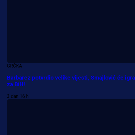
GRČKA
Barbarez potvrdio velike vijesti, Smajlović će igra
za BiH!
3 dan 16 h