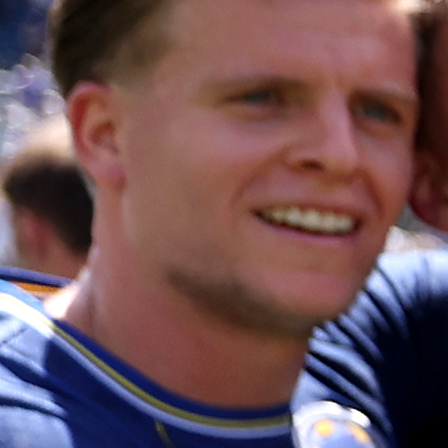
izazove. Zbog toga sam ovdje", dodao je hrvat
reprezentativac.
Sučić je rođen u Livnu, na jugozapadu Bosn
Hercegovine. "Odrastao sam na farmi, muzao sam kra
baka mi je platila nogometnu školu, a tata me tjerao d
igri koristim obje noge", govorio je Sučić o svo
odrastanju tijekom kojeg je igrao za mostarski Zrinjs
pa iz njega 2022. došao u Dinamo.
"Nemam ničije postere. Studirao sam Modrića, Andr
Iniestu, Xavija i Sergija Busquetsa. Sviđao mi se stil 
Arsenala, ali ne želim nikoga imitirati. Želim b
zapamćen po tome tko sam", izjavio je Interov veznjak
Sučić je s Interom potpisao ugovor do 2030. godi
Dosad je odigrao tri utakmice kao zamjena na Klups
svjetskom prvenstvu, a pritom je ostvario je