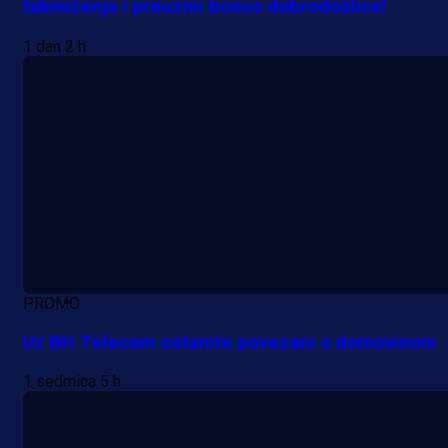
takmičenja i preuzmi bonus dobrodošlice!
1 dan 2 h
PROMO
Uz BH Telecom ostanite povezani s domovinom
1 sedmica 5 h