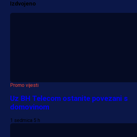
Izdvojeno
Više vijesti
Promo vijesti
Uz BH Telecom ostanite povezani s
domovinom
1 sedmica 5 h