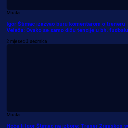
Mostar
Igor Štimac izazvao buru komentarom o treneru
Veleža: Ovako se samo dižu tenzije u bh. fudbal
2 mjesec 3 sedmica
Mostar
Hoće li Igor Štimac na izbore: Trener Zrinjskog s