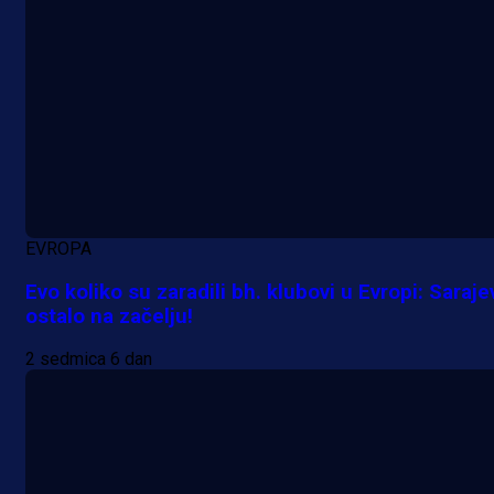
A Selekcija
Šta je Barbarez htio poručiti?
Njegova objava dolazi u veoma
zanimljivom trenutku!
18 h 38 min
EVROPA
Evo koliko su zaradili bh. klubovi u Evropi: Saraje
ostalo na začelju!
2 sedmica 6 dan