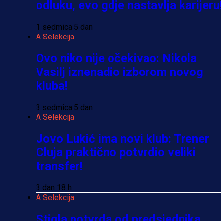
odluku, evo gdje nastavlja karijeru
1 sedmica 5 dan
A Selekcija
Ovo niko nije očekivao: Nikola
Vasilj iznenadio izborom novog
kluba!
3 sedmica 5 dan
A Selekcija
Jovo Lukić ima novi klub: Trener
Cluja praktično potvrdio veliki
transfer!
3 dan 18 h
A Selekcija
Stigla potvrda od predsjednika