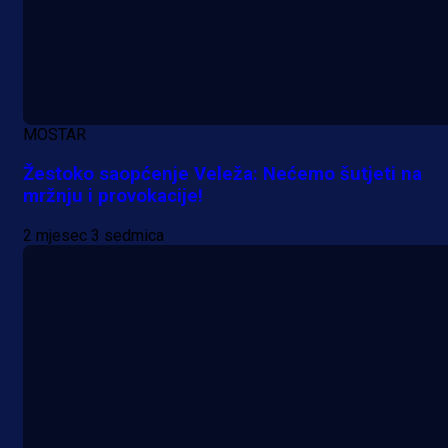
MOSTAR
Žestoko saopćenje Veleža: Nećemo šutjeti na
mržnju i provokacije!
2 mjesec 3 sedmica
Promo vijesti
MrBit: Isprati kvalifikacije za elitn
evropska takmičenja i preuzmi
bonus dobrodošlice!
1 dan 2 h