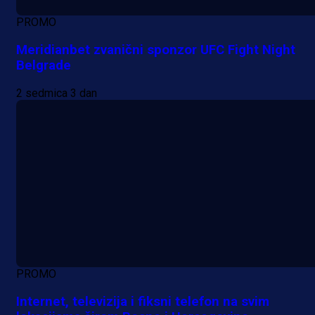
PROMO
Meridianbet zvanični sponzor UFC Fight Night
Belgrade
2 sedmica 3 dan
PROMO
Internet, televizija i fiksni telefon na svim