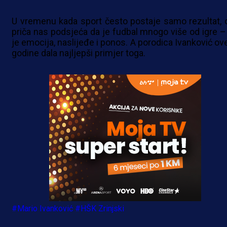
U vremenu kada sport često postaje samo rezultat, 
priča nas podsjeća da je fudbal mnogo više od igre –
je emocija, naslijeđe i ponos. A porodica Ivanković ove
godine dala najljepši primjer toga.
#Mario Ivanković
#HŠK Zrinjski