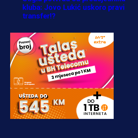
kluba: Jovo Lukić uskoro pravi
transfer!?
3 sedmica 4 dan
A Selekcija
Zmajevi dobili veliko pojačanje:
Fudbaler Olympiacosa želi obući
dres BiH!
3 sedmica 3 dan
Premijer liga BiH
Misimović priveden: SIPA ga tereti
za pranje novca, pretresaju
prostorije FK Borac!
2 sedmica 4 h