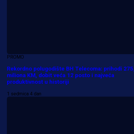
PROMO
Rekordno polugodište BH Telecoma: prihodi 275
miliona KM, dobit veća 12 posto i najveća
produktivnost u historiji
1 sedmica 4 dan