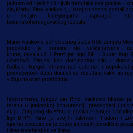
jednom od rijetkih i dirljivih trenutaka ove godine – ot
sin, Mario i Rino Ivanković, u istoj su sezoni postali pr
u svojim kategorijama, ispisujući istor
bosanskohercegovačkog fudbala.
Mario Ivanković, šef stručnog štaba HŠK Zrinjski Most
predvodio je seniore do veličanstvene du
krune, osvajajući i Premijer ligu BiH i Super Kup B
učvrstivši Zrinjski kao dominantnu silu u doma
fudbalu. Njegov stručni rad, autoritet i nepokoleblj
posvećenost klubu donijeli su rezultate kakvi se rije
viđaju na ovim prostorima.
Istovremeno, njegov sin Rino Ivanković blistao je
terenu u juniorskoj konkurenciji, predvodeći junior
ekipu Zrinjskog do **titule prvaka Premijer omladin
lige BiH**. Rino je svojim talentom, trudom i zre
igrama pokazao da je dostojan nositi porodično prez
i dres mostarskog velikana.