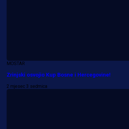
A Selekcija
MOSTAR
Lukić seli u Bundesligu? Dva
Zrinjski osvojio Kup Bosne i Hercegovine!
njemačka kluba krenula po bh.
reprezentativca!
2 mjesec 3 sedmica
2 dan 52 min