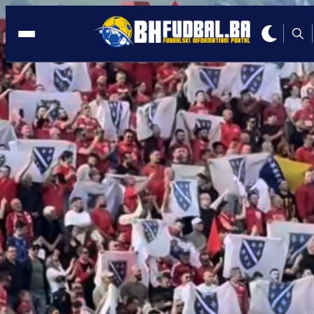
MOSTAR
22:00, 03.06.2025
Godina za pamćenje: Mario i Rino
Ivanković zajedno podigli šampionske
pehare