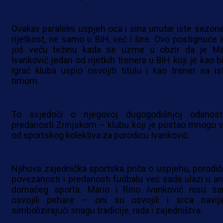
Ovakav paralelni uspjeh oca i sina unutar iste sezone
rijetkost, ne samo u BiH, već i šire. Ovo postignuće 
još veću težinu kada se uzme u obzir da je Ma
Ivanković jedan od rijetkih trenera u BiH koji je kao b
igrač kluba uspio osvojiti titulu i kao trener sa is
timom.
To svjedoči o njegovoj dugogodišnjoj odanost
predanosti Zrinjskom – klubu koji je postao mnogo v
od sportskog kolektiva za porodicu Ivanković.
Njihova zajednička sportska priča o uspjehu, porodič
povezanosti i predanosti fudbalu već sada ulazi u an
domaćeg sporta. Mario i Rino Ivanković nisu s
osvojili pehare – oni su osvojili i srca navija
simbolizirajući snagu tradicije, rada i zajedništva.