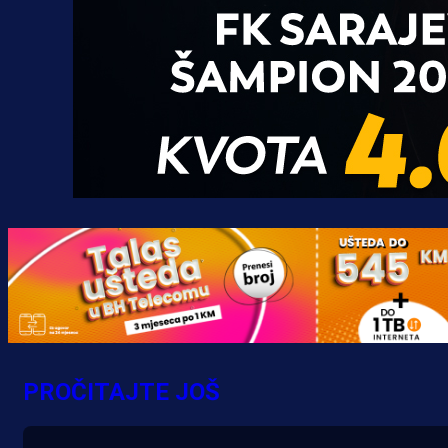
Promo vijesti
Počinje Premijer liga BiH: Pronađi
specijale i iskoristi jedinstvenu
ponudu
PROČITAJTE JOŠ
4 h 11 min