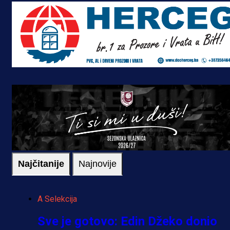
Najčitanije
Najnovije
A Selekcija
Sve je gotovo: Edin Džeko donio