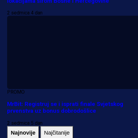
lokacijama širom Bosne i Hercegovine
2 sedmica 4 dan
PROMO
MrBit: Registruj se i isprati finale Svjetskog
prvenstva uz bonus dobrodošlice
2 sedmica 5 dan
Najnovije
Najčitanije