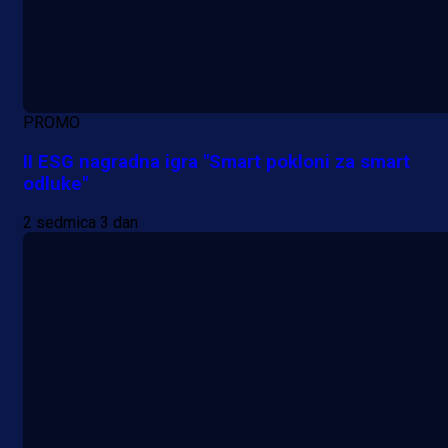
PROMO
II ESG nagradna igra "Smart pokloni za smart
odluke"
2 sedmica 3 dan