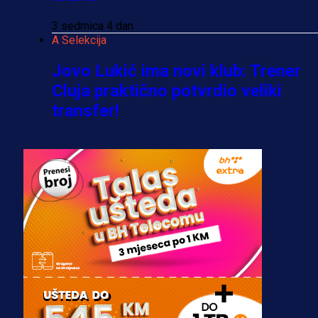
3 sedmica 4 dan
A Selekcija
Jovo Lukić ima novi klub: Trener
Cluja praktično potvrdio veliki
transfer!
2 dan 12 h
A Selekcija
Stigla potvrda od predsjednika
kluba: Jovo Lukić uskoro pravi
transfer!?
3 sedmica 3 dan
A Selekcija
Zmajevi dobili veliko pojačanje: