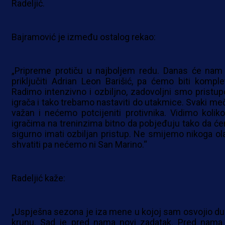
Radeljić.
Bajramović je između ostalog rekao:
„Pripreme protiču u najboljem redu. Danas će nam
priključiti Adrian Leon Barišić, pa ćemo biti komplet
Radimo intenzivno i ozbiljno, zadovoljni smo pristu
igrača i tako trebamo nastaviti do utakmice. Svaki meč
važan i nećemo potcijeniti protivnika. Vidimo koliko
igračima na treninzima bitno da pobjeđuju tako da ć
sigurno imati ozbiljan pristup. Ne smijemo nikoga ol
shvatiti pa nećemo ni San Marino.“
Radeljić kaže:
„Uspješna sezona je iza mene u kojoj sam osvojio du
krunu. Sad je pred nama novi zadatak. Pred nama