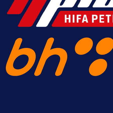
A Selekcija
Brat Kerima Alajbegovića pozvan 
reprezentaciju Njemačke!