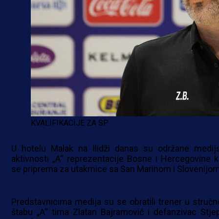
KVALIFIKACIJE ZA SP
U hotelu Malak na Ilidži danas su održane medij
aktivnosti „A“ reprezentacije Bosne i Hercegovine k
se priprema za utakmice sa San Marinom i Slovenijom
Predstavnicima medija su se obratili trener u struč
štabu „A“ tima Zlatan Bajramović i defanzivac Stje