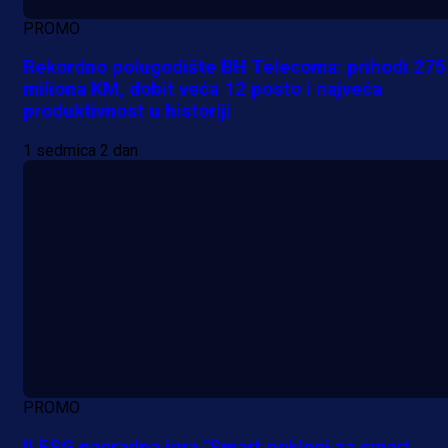
PROMO
Rekordno polugodište BH Telecoma: prihodi 275
miliona KM, dobit veća 12 posto i najveća
produktivnost u historiji
1 sedmica 2 dan
PROMO
II ESG nagradna igra "Smart pokloni za smart