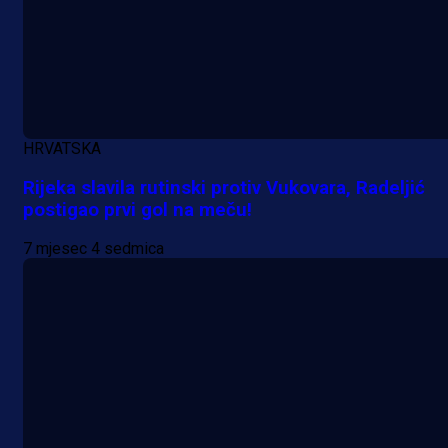
HRVATSKA
Rijeka slavila rutinski protiv Vukovara, Radeljić
postigao prvi gol na meču!
7 mjesec 4 sedmica
A Selekcija
Da li je selektor zadovoljan: Evo š
je Barbarez rekao o transferu
Alajbegovića u Juventus!