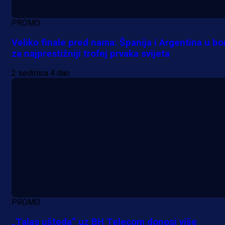
PROMO
Veliko finale pred nama: Španija i Argentina u bo
za najprestižniji trofej prvaka svijeta
2 sedmica 4 dan
PROMO
„Talas ušteda“ uz BH Telecom donosi više