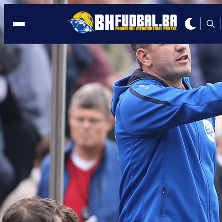
SARAJEVO
14:50, 02.06.2025
Bajramović poziva na oprez: Nećemo
potcijeniti San Marino
Autor:
Redakcija