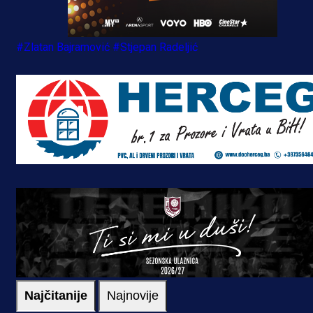
#Zlatan Bajramović
#Stjepan Radeljić
Najčitanije
Najnovije