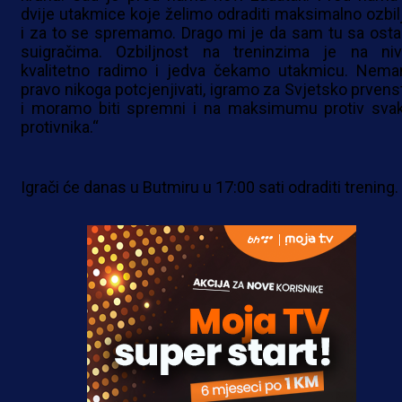
dvije utakmice koje želimo odraditi maksimalno ozbil
i za to se spremamo. Drago mi je da sam tu sa osta
suigračima. Ozbiljnost na treninzima je na niv
kvalitetno radimo i jedva čekamo utakmicu. Nem
pravo nikoga potcjenjivati, igramo za Svjetsko prvens
i moramo biti spremni i na maksimumu protiv sva
protivnika.“
Igrači će danas u Butmiru u 17:00 sati odraditi trening.