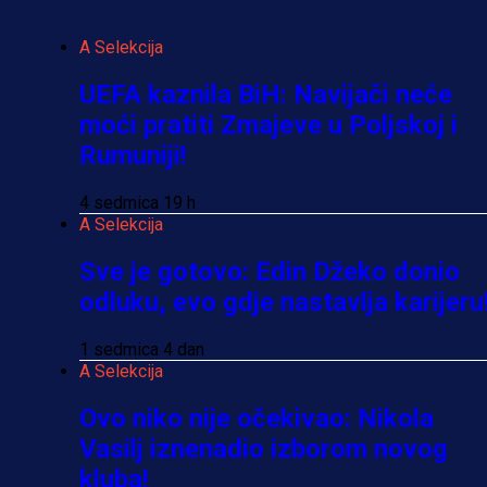
A Selekcija
UEFA kaznila BiH: Navijači neće
moći pratiti Zmajeve u Poljskoj i
Rumuniji!
4 sedmica 19 h
A Selekcija
Sve je gotovo: Edin Džeko donio
odluku, evo gdje nastavlja karijeru
1 sedmica 4 dan
A Selekcija
Ovo niko nije očekivao: Nikola
Vasilj iznenadio izborom novog
kluba!