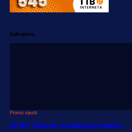
Fudbaler Olympiacosa želi obući
dres BiH!
3 sedmica 2 dan
Izdvojeno
Više vijesti
Promo vijesti
Uz BH Telecom ostanite povezani s