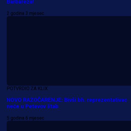
Barbareza!
2 godina 3 mjesec
POTVRDIO ZA KLIX
NOVO RAZOČARENJE: Bivši bh. reprezentativac
neće u Petevov štab
5 godina 6 mjesec