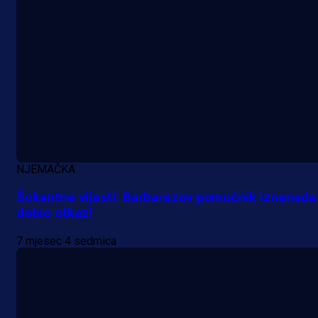
njemačka kluba krenula po bh.
reprezentativca!
18 h 45 min
NJEMAČKA
Šokantne vijesti: Barbarezov pomoćnik iznenada
dobio otkaz!
7 mjesec 4 sedmica