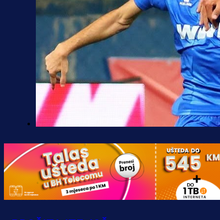
Premijer liga BiH
Željo uprkos svim problemima
krenuo pobjedom: Plavi slavili na
Grbavici!
5 h 43 min