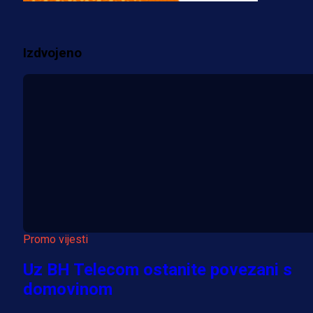
2 sedmica 15 h
Izdvojeno
Više vijesti
Promo vijesti
Uz BH Telecom ostanite povezani s
domovinom