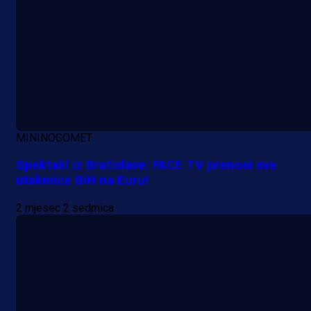
MININOGOMET
Spektakl iz Bratislave: FACE TV prenosi sve
utakmice BiH na Euru!
Premijer liga BiH
2 mjesec 2 sedmica
Grbavica se prisjetila Izeta Nanića
Manijaci razvili posebnu parolu!
6 h 31 min