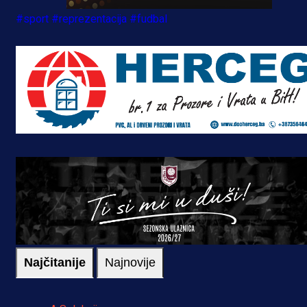
#sport
#reprezentacija
#fudbal
Najčitanije
Najnovije