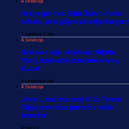
A Selekcija
Sve je gotovo: Edin Džeko donio
odluku, evo gdje nastavlja karijeru
1 sedmica 5 dan
A Selekcija
Ovo niko nije očekivao: Nikola
Vasilj iznenadio izborom novog
kluba!
3 sedmica 6 dan
A Selekcija
Jovo Lukić ima novi klub: Trener
Cluja praktično potvrdio veliki
transfer!
4 dan 6 h