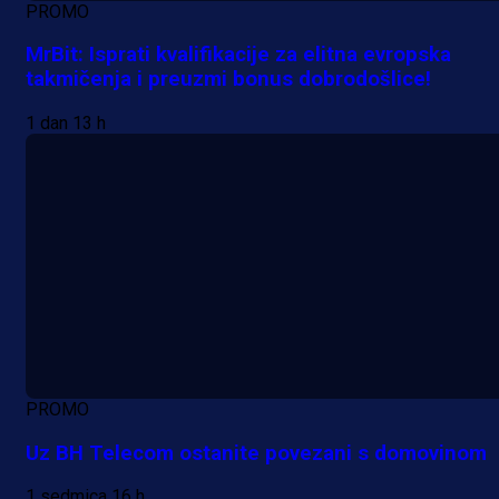
PROMO
MrBit: Isprati kvalifikacije za elitna evropska
takmičenja i preuzmi bonus dobrodošlice!
1 dan 13 h
PROMO
Uz BH Telecom ostanite povezani s domovinom
1 sedmica 16 h