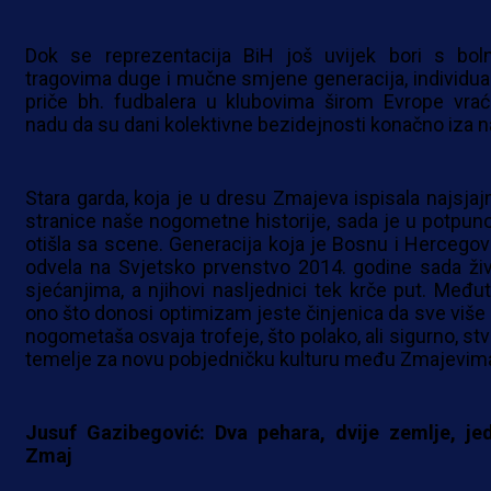
Dok se reprezentacija BiH još uvijek bori s bol
tragovima duge i mučne smjene generacija, individua
priče bh. fudbalera u klubovima širom Evrope vrać
nadu da su dani kolektivne bezidejnosti konačno iza n
Stara garda, koja je u dresu Zmajeva ispisala najsjajn
stranice naše nogometne historije, sada je u potpuno
otišla sa scene. Generacija koja je Bosnu i Hercegov
odvela na Svjetsko prvenstvo 2014. godine sada živ
sjećanjima, a njihovi nasljednici tek krče put. Međut
ono što donosi optimizam jeste činjenica da sve više 
nogometaša osvaja trofeje, što polako, ali sigurno, stv
temelje za novu pobjedničku kulturu među Zmajevim
Jusuf Gazibegović: Dva pehara, dvije zemlje, je
Zmaj