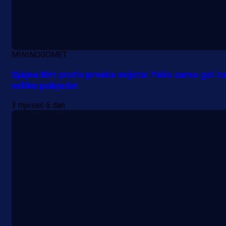
MININOGOMET
Sjajna BiH protiv prvaka svijeta: Falio samo gol z
veliku pobjedu!
3 mjesec 6 dan
A Selekcija
Samed Baždar predstavljen u
novom klubu, nosit će kultni broj
devet!