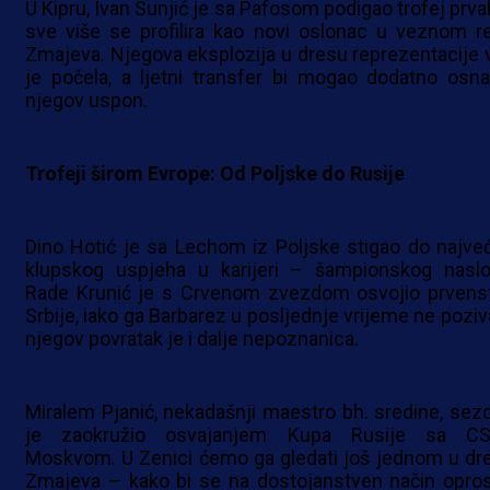
U Kipru, Ivan Šunjić je sa Pafosom podigao trofej prvak
sve više se profilira kao novi oslonac u veznom r
Zmajeva. Njegova eksplozija u dresu reprezentacije 
je počela, a ljetni transfer bi mogao dodatno osnaž
njegov uspon.
Trofeji širom Evrope: Od Poljske do Rusije
Dino Hotić je sa Lechom iz Poljske stigao do najve
klupskog uspjeha u karijeri – šampionskog naslo
Rade Krunić je s Crvenom zvezdom osvojio prvens
Srbije, iako ga Barbarez u posljednje vrijeme ne poziva
njegov povratak je i dalje nepoznanica.
Miralem Pjanić, nekadašnji maestro bh. sredine, sez
je zaokružio osvajanjem Kupa Rusije sa C
Moskvom. U Zenici ćemo ga gledati još jednom u dr
Zmajeva – kako bi se na dostojanstven način opros