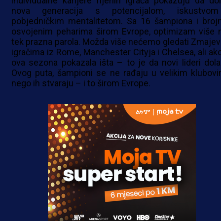
individualne karijere njenih igrača pokazuju da dol
nova generacija s potencijalom, iskustvo
pobjedničkim mentalitetom. Sa 16 šampiona i broj
osvojenim peharima širom Evrope, optimizam više n
tek prazna parola. Možda više nećemo gledati Zmajev
igračima iz Rome, Manchester Cityja i Chelsea, ali ako
ova sezona pokazala išta – to je da novi lideri dola
Ovog puta, šampioni se ne rađaju u velikim klubovi
nego ih stvaraju – i to širom Evrope.