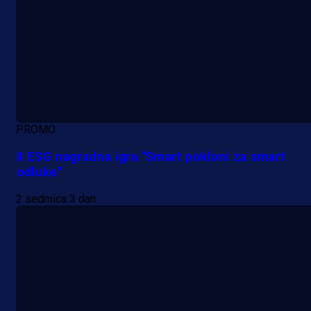
PROMO
II ESG nagradna igra "Smart pokloni za smart
odluke"
2 sedmica 3 dan