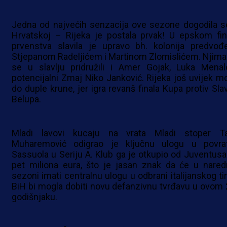
Jedna od najvećih senzacija ove sezone dogodila s
Hrvatskoj – Rijeka je postala prvak! U epskom fin
prvenstva slavila je upravo bh. kolonija predvođ
Stjepanom Radeljićem i Martinom Zlomislićem. Njima
se u slavlju pridružili i Amer Gojak, Luka Menal
potencijalni Zmaj Niko Janković. Rijeka još uvijek m
do duple krune, jer igra revanš finala Kupa protiv Sla
Belupa.
Mladi lavovi kucaju na vrata Mladi stoper Ta
Muharemović odigrao je ključnu ulogu u povra
Sassuola u Seriju A. Klub ga je otkupio od Juventusa
pet miliona eura, što je jasan znak da će u nared
sezoni imati centralnu ulogu u odbrani italijanskog ti
BiH bi mogla dobiti novu defanzivnu tvrđavu u ovom 
godišnjaku.