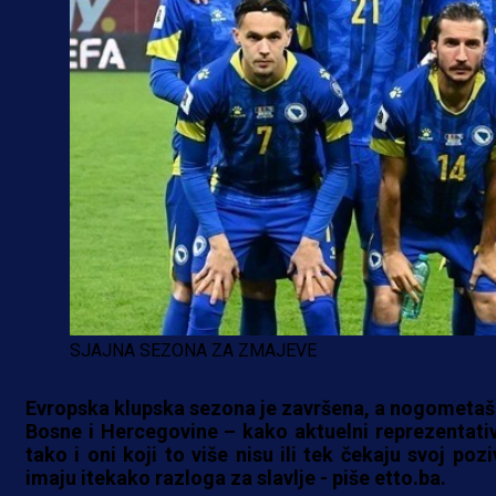
SJAJNA SEZONA ZA ZMAJEVE
Evropska klupska sezona je završena, a nogometaši
Bosne i Hercegovine – kako aktuelni reprezentativ
tako i oni koji to više nisu ili tek čekaju svoj pozi
imaju itekako razloga za slavlje - piše etto.ba.