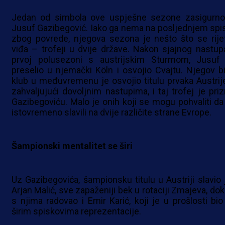
Jedan od simbola ove uspješne sezone zasigurno
Jusuf Gazibegović. Iako ga nema na posljednjem spi
zbog povrede, njegova sezona je nešto što se rije
viđa – trofeji u dvije države. Nakon sjajnog nastup
prvoj polusezoni s austrijskim Sturmom, Jusuf
preselio u njemački Köln i osvojio Cvajtu. Njegov bi
klub u međuvremenu je osvojio titulu prvaka Austrije
zahvaljujući dovoljnim nastupima, i taj trofej je priz
Gazibegoviću. Malo je onih koji se mogu pohvaliti da
istovremeno slavili na dvije različite strane Evrope.
Šampionski mentalitet se širi
Uz Gazibegovića, šampionsku titulu u Austriji slavio j
Arjan Malić, sve zapaženiji bek u rotaciji Zmajeva, dok
s njima radovao i Emir Karić, koji je u prošlosti bio
širim spiskovima reprezentacije.