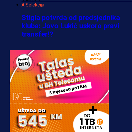
A Selekcija
Stigla potvrda od predsjednika
kluba: Jovo Lukić uskoro pravi
transfer!?
3 sedmica 5 dan
A Selekcija
Zmajevi dobili veliko pojačanje:
Fudbaler Olympiacosa želi obući
dres BiH!
3 sedmica 4 dan
Premijer liga BiH
Misimović priveden: SIPA ga tereti
za pranje novca, pretresaju
prostorije FK Borac!