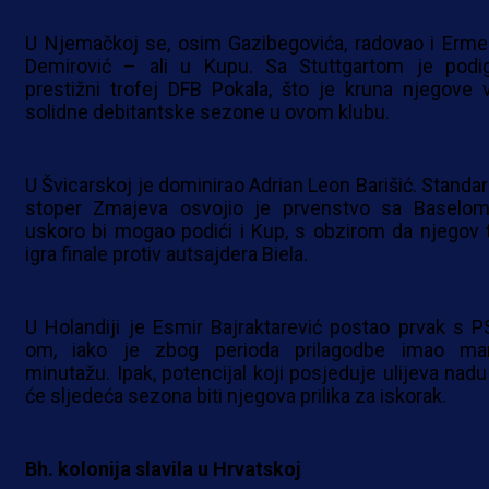
U Njemačkoj se, osim Gazibegovića, radovao i Erme
Demirović – ali u Kupu. Sa Stuttgartom je podi
prestižni trofej DFB Pokala, što je kruna njegove v
solidne debitantske sezone u ovom klubu.
U Švicarskoj je dominirao Adrian Leon Barišić. Standar
stoper Zmajeva osvojio je prvenstvo sa Baselom
uskoro bi mogao podići i Kup, s obzirom da njegov 
igra finale protiv autsajdera Biela.
U Holandiji je Esmir Bajraktarević postao prvak s P
om, iako je zbog perioda prilagodbe imao ma
minutažu. Ipak, potencijal koji posjeduje ulijeva nadu
će sljedeća sezona biti njegova prilika za iskorak.
Bh. kolonija slavila u Hrvatskoj