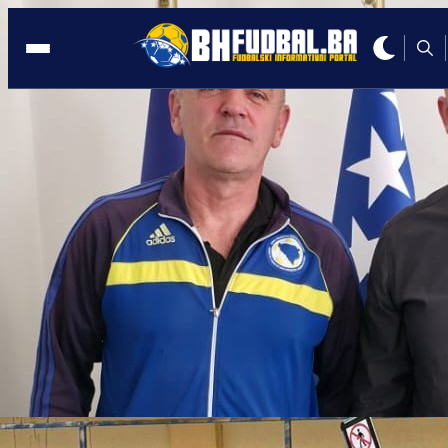
REPREZENTATIVCI
15:22, 28.05.2025
Nova generacija Zmajeva harala
Evropom: 16 šampiona, 7 trofeja i
buđenje pobjedničkog mentaliteta