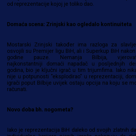
od reprezentacije kojoj je toliko dao.
Domaća scena: Zrinjski kao ogledalo kontinuiteta
Mostarski Zrinjski također ima razloga za slavlj
osvojili su Premijer ligu BiH, ali i Superkup BiH nakon
godine pauze. Nemanja Bilbija, vjerova
najkonstantniji domaći napadač u posljednjih de
godina, bio je ključni igrač u tim trijumfima. Iako nik
nije u potpunosti "eksplodirao" u reprezentaciji, dom
igrači poput Bilbije uvijek ostaju opcija na koju se m
računati.
Novo doba bh. nogometa?
Iako je reprezentacija BiH daleko od svojih zlatnih da