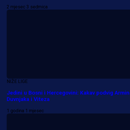
2 mjesec 3 sedmica
NIŽE LIGE
Jedini u Bosni i Hercegovini: Kakav podvig Armin
Duvnjaka i Viteza
Premijer liga BiH
1 godina 1 mjesec
Grbavica se prisjetila Izeta Nanića
Manijaci razvili posebnu parolu!