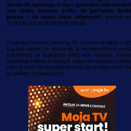
dovele do ispadanja iz lige i generalno loše atmosf
oko kluba. Imaćete priliku da postavite direk
pitanje – na svako ćemo odgovoriti"
, poručili su
Zvijezde putem društvenih mreža.
Zvijezda trenutno zauzima 13. mjesto na tabeli i već
izgubila šanse za opstanak, a nezadovoljstvo navij
kulminiralo je bojkotom pred kraj sezone. Današ
obraćanje trebalo bi donijeti odgovore na brojna pitanj
kako je došlo do raspada sistema, ko je odgovoran i ka
su planovi za budućnost.