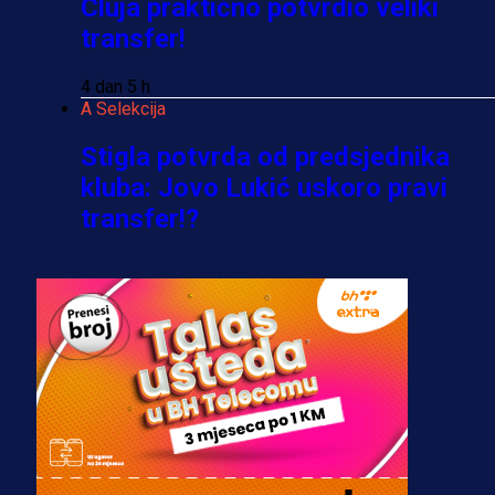
Cluja praktično potvrdio veliki
transfer!
4 dan 5 h
A Selekcija
Stigla potvrda od predsjednika
kluba: Jovo Lukić uskoro pravi
transfer!?
3 sedmica 5 dan
A Selekcija
Zmajevi dobili veliko pojačanje:
Fudbaler Olympiacosa želi obući
dres BiH!
3 sedmica 4 dan
Premijer liga BiH