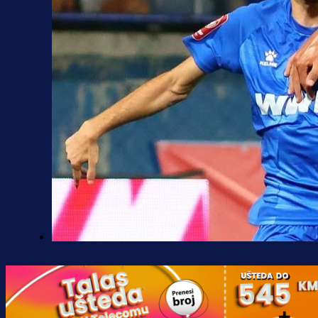
Premijer liga BiH
Željo uprkos svim problemima
krenuo pobjedom: Plavi slavili na