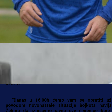
ZVIJEZDA GRADAČAC
Iz NK Zvijezda Gradačac danas su se oglasili povo
teške situacije u klubu, te najavili konferenciju za me
koja će biti održana u 16:00 sati.
Uoči posljednjeg kola Prve lige Federacije BiH, gdje će
Zvijezda sastati s ekipom Bratstva, iz kluba su odluč
otvoreno govoriti o problemima koji su ih pratili 
sezone.
–
"Danas u 16:00h ćemo vam se obratiti už
povodom novonastale situacije bojkota navija
Želimo da iznesemo javno sve činjenice koje