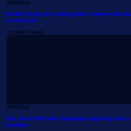
GRADAČAC
Karalić: Drago mi je zbog golova i uvjeren sam da
će ih biti još
1 godina 3 mjesec
Promo vijesti
GRADAČAC
Počinje Premijer liga BiH: Pronađi
GOL SA 60 METARA: Pogledajte majstoriju Emira
specijale i iskoristi jedinstvenu
Karalića!
ponudu