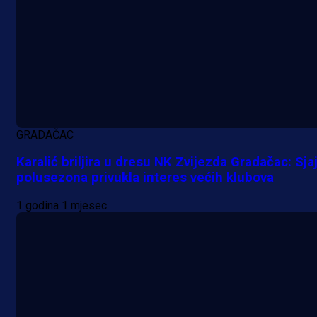
5 h 52 min
GRADAČAC
Karalić briljira u dresu NK Zvijezda Gradačac: Sja
polusezona privukla interes većih klubova
1 godina 1 mjesec
A Selekcija
Samed Baždar predstavljen u