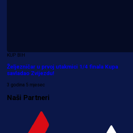
KUP BIH
Željezničar u prvoj utakmici 1/4 finala Kupa
savladao Zvijezdu!
3 godina 5 mjesec
Naši Partneri