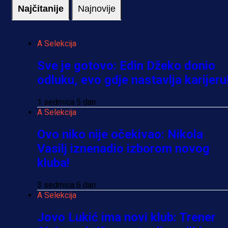
Najčitanije
Najnovije
A Selekcija
Sve je gotovo: Edin Džeko donio
odluku, evo gdje nastavlja karijeru
1 sedmica 5 dan
A Selekcija
Ovo niko nije očekivao: Nikola
Vasilj iznenadio izborom novog
kluba!
3 sedmica 6 dan
A Selekcija
Jovo Lukić ima novi klub: Trener