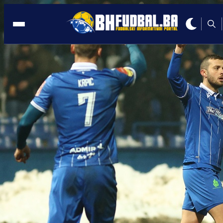
NIŽE LIGE
12:41, 24.05.2025
Zvijezda najavila vanredno obraćanje:
Sve će biti rečeno o ispadanju i bojkotu
navijača