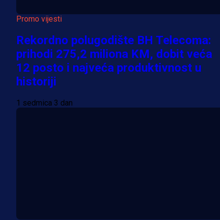
Promo vijesti
Rekordno polugodište BH Telecoma:
prihodi 275,2 miliona KM, dobit veća
12 posto i najveća produktivnost u
historiji
1 sedmica 3 dan