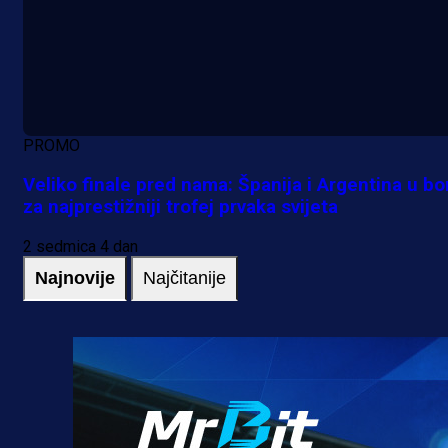
PROMO
Veliko finale pred nama: Španija i Argentina u bo
za najprestižniji trofej prvaka svijeta
2 sedmica 4 dan
Najnovije
Najčitanije