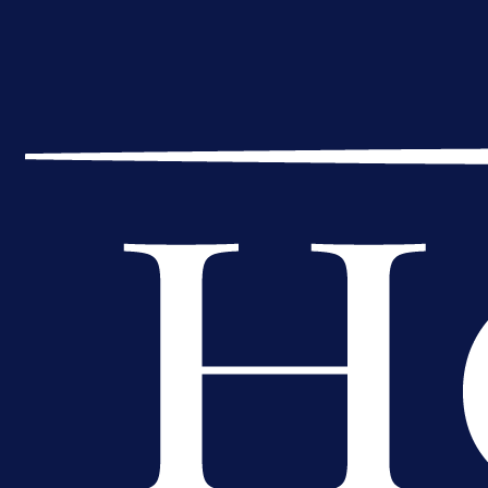
A Selekcija
Lukić seli u Bundesligu? Dva
njemačka kluba krenula po bh.