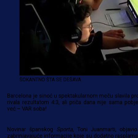
ŠOKANTNO ŠTA SE DEŠAVA
Barcelona je sinoć u spektakularnom meču slavila pro
rivala rezultatom 4:3, ali priča dana nije sama pobje
već – VAR soba!
Novinar španskog
Sporta
, Toni Juanmarti, objavio
zabrinjavajuće informacije koje su dodatno rasplams