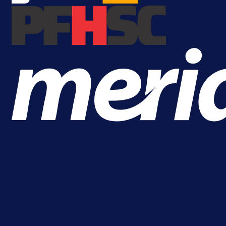
A Selekcija
Da li je selektor zadovoljan: Evo š
je Barbarez rekao o transferu
Alajbegovića u Juventus!