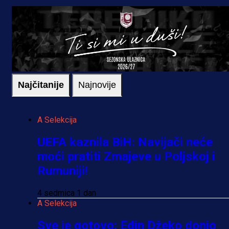
Najčitanije
Najnovije
A Selekcija
UEFA kaznila BiH: Navijači neće
moći pratiti Zmajeve u Poljskoj i
Rumuniji!
4 sedmica 1 dan
A Selekcija
Sve je gotovo: Edin Džeko donio