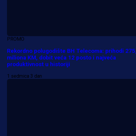
PROMO
Rekordno polugodište BH Telecoma: prihodi 275
miliona KM, dobit veća 12 posto i najveća
produktivnost u historiji
1 sedmica 3 dan