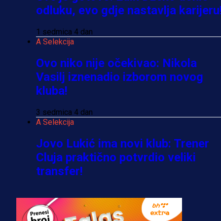
odluku, evo gdje nastavlja karijeru
1 sedmica 4 dan
A Selekcija
Ovo niko nije očekivao: Nikola
Vasilj iznenadio izborom novog
kluba!
3 sedmica 4 dan
A Selekcija
Jovo Lukić ima novi klub: Trener
Cluja praktično potvrdio veliki
transfer!
2 dan 22 h
A Selekcija