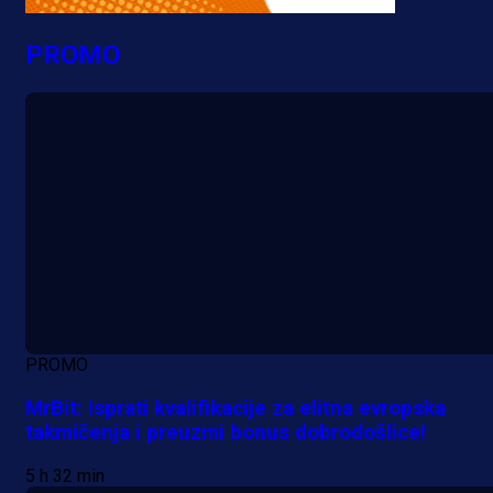
PROMO
PROMO
MrBit: Isprati kvalifikacije za elitna evropska
takmičenja i preuzmi bonus dobrodošlice!
5 h 32 min