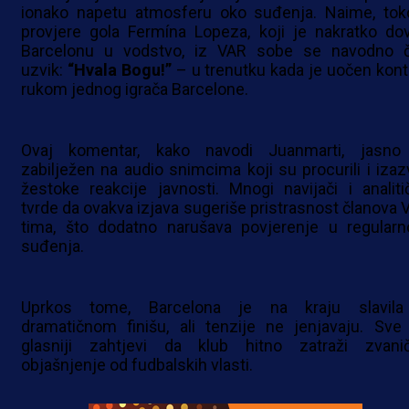
ionako napetu atmosferu oko suđenja. Naime, to
provjere gola Fermína Lopeza, koji je nakratko do
Barcelonu u vodstvo, iz VAR sobe se navodno 
uzvik:
“Hvala Bogu!”
– u trenutku kada je uočen kont
rukom jednog igrača Barcelone.
Ovaj komentar, kako navodi Juanmarti, jasno
zabilježen na audio snimcima koji su procurili i izazv
žestoke reakcije javnosti. Mnogi navijači i analitič
tvrde da ovakva izjava sugeriše pristrasnost članova 
tima, što dodatno narušava povjerenje u regularn
suđenja.
Uprkos tome, Barcelona je na kraju slavil
dramatičnom finišu, ali tenzije ne jenjavaju. Sve
glasniji zahtjevi da klub hitno zatraži zvani
objašnjenje od fudbalskih vlasti.