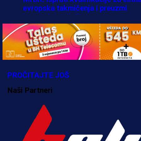
evropska takmičenja i preuzmi
bonus dobrodošlice!
5 h 32 min
PROČITAJTE JOŠ
Naši Partneri