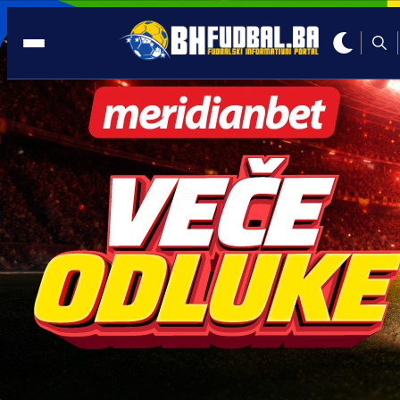
INO FUDBAL
13:25, 12.05.2025
Tenzije ne prestaju: Šokantna izjava iz
VAR sobe protiv Barcelone procurila u
javnost!