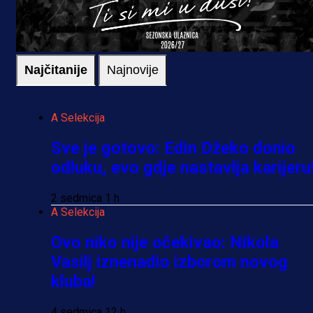
Najčitanije
Najnovije
A Selekcija
Sve je gotovo: Edin Džeko donio
odluku, evo gdje nastavlja karijeru
2 sedmica 1 h
A Selekcija
Ovo niko nije očekivao: Nikola
Vasilj iznenadio izborom novog
kluba!
4 sedmica 12 h