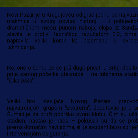
Novi Pazar je u Kragujevcu odigrao jednu od najvažni
utakmica u svojoj novijoj historiji – i pobijedio
dramatičnom meču punom naboja, ekipa iz Sandž
slavila je protiv Radničkog rezultatom 2:3, čime
napravila veliki korak ka plasmanu u evrop
takmičenja.
No, ono o čemu će se još dugo pričati u Srbiji desilo
prije samog početka utakmice – na tribinama stadi
"Čika Dača".
Veliki broj navijača Novog Pazara, predvo
najvatrenijom grupom "Ekstremi", doputovao je u s
Šumadije da pruži podršku svom klubu. Čim su ušli
stadion, nastao je haos – pokušali su da se prob
prema domaćim navijačima, ali je incident brzo sprije
intervencijom osiguranja.