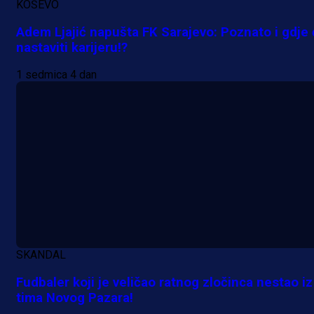
KOŠEVO
Adem Ljajić napušta FK Sarajevo: Poznato i gdje
nastaviti karijeru!?
1 sedmica 4 dan
SKANDAL
Fudbaler koji je veličao ratnog zločinca nestao iz
tima Novog Pazara!