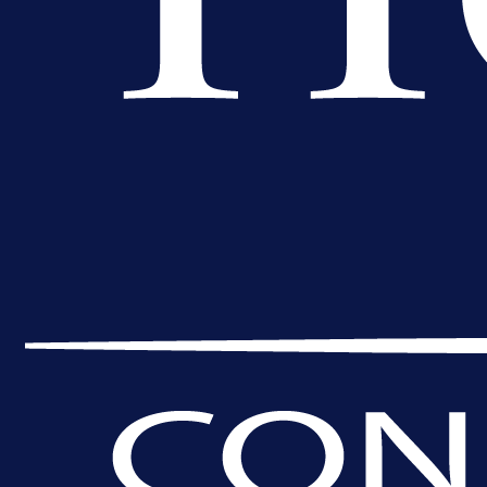
A Selekcija
Muharemović se ozbiljno nameće 
Leedsu: Nova dobra partija bh.
reprezentativca!
14 h 14 min