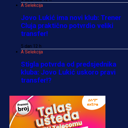
A Selekcija
Jovo Lukić ima novi klub: Trener
Cluja praktično potvrdio veliki
transfer!
5 dan 12 h
A Selekcija
Stigla potvrda od predsjednika
kluba: Jovo Lukić uskoro pravi
transfer!?
3 sedmica 6 dan
A Selekcija
Zmajevi dobili veliko pojačanje:
Fudbaler Olympiacosa želi obući
dres BiH!