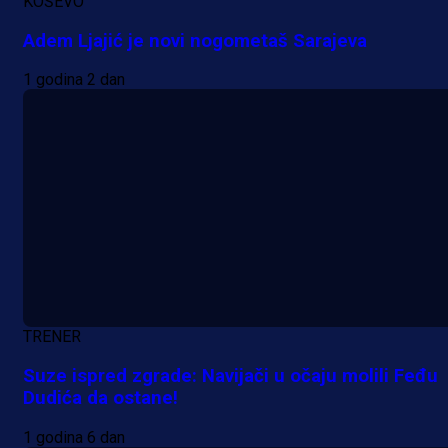
KOŠEVO
Real Madrida!
Adem Ljajić je novi nogometaš Sarajeva
12 h 49 min
1 godina 2 dan
TRENER
Suze ispred zgrade: Navijači u očaju molili Feđu
Dudića da ostane!
1 godina 6 dan