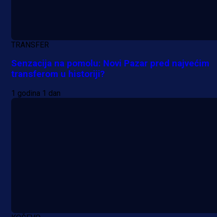
TRANSFER
Senzacija na pomolu: Novi Pazar pred najvećim
transferom u historiji?
1 godina 1 dan
A Selekcija
Sjajna završnica bivšeg Zmaja:
Pogledajte gol Kenana Kodre prot