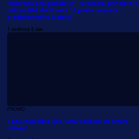
Rekordno polugodište BH Telecoma: prihodi 275
miliona KM, dobit veća 12 posto i najveća
produktivnost u historiji
1 sedmica 5 dan
PROMO
II ESG nagradna igra "Smart pokloni za smart
odluke"