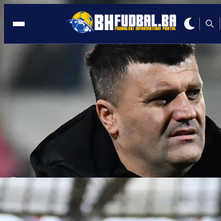
SRBIJA
14:48, 11.05.2025
'Država Bosna' odjekivalo Šumadijom:
Navijači Novog Pazara upisali historij
pobjedu i poslali snažnu poruku