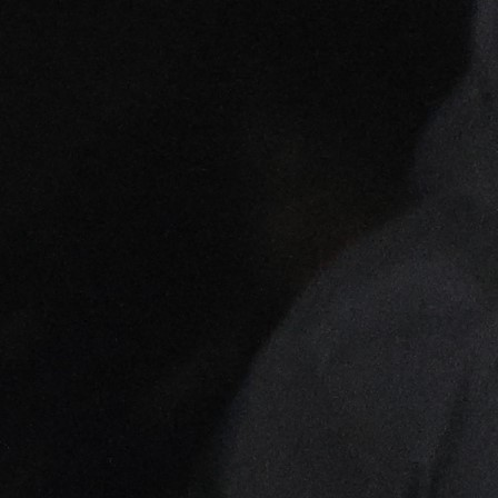
jer su tvoji navijači skrnavili utakmicu i skandirali 
ratnog zločina na našem stadionu. Čestitam Paza
Pazare, jedini, najbolji...", poručio je Zukorlić.
Očekivano su njegove riječi izazvale dosta reakcija
njih je komentarisao još jedan Pazarac Husein Mem
koji je također ministar u Vladi zadužen za turiza
omladinu.
Memić je podijelio Zukorlićevu poruku i stao u odbr
Ljajića te je uz to isprozivao Usamea da ne smije doći
svoj stadion bez tjelohranitelja.