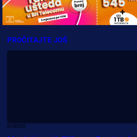
krenuo pobjedom: Plavi slavili na
Grbavici!
15 h 46 min
PROČITAJTE JOŠ
KOŠEVO