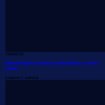
Manijaci razvili posebnu parolu!
16 h 35 min
TRANSFER
Nihad Mujakić zvanično predstavljen u novom
klubu!
6 mjesec 3 sedmica
A Selekcija