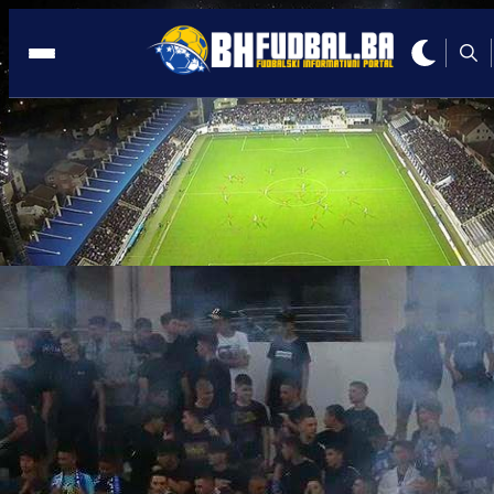
SRBIJA
10:10, 05.05.2025
Rat BOŠNJAČKI političara zbog derbija
Pazaru
Autor:
Redakcija