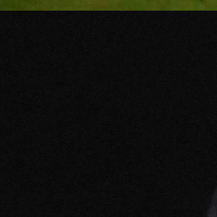
Na gostovanje su stigli i Grobari koji su izvjes
transparent na kojem je bio ratni zločinac Ratko Mlad
čije su ime i skandirali.
Ministar zadužen za oblast pomirenja, regiona
saradnje i društvene stabilnosti Usame Zukorlić, in
sin preminulog muftije Muamera Zukorlića, objavio
status na Facebooku gdje je na njegovoj meti bio Ra
Ljajić.
Nekada alfa i omega Novog Pazara je sada prvi čov
Partizana.
"Moj klub je FK Novi Pazar i navijam samo za njega, 
sanjam dan kad će ponovo biti svoj i kada ćemo na
dugo vremena i mi kročiti na stadion s ponos
Rasime, klub koji si napustio i 'sa kojim ne želiš da i
ništa' te je danas porazio. Od tebe očekujemo ostav