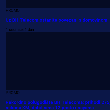
PROMO
Uz BH Telecom ostanite povezani s domovinom
1 sedmica 1 dan
PROMO
Rekordno polugodište BH Telecoma: prihodi 275
miliona KM, dobit veća 12 posto i najveća