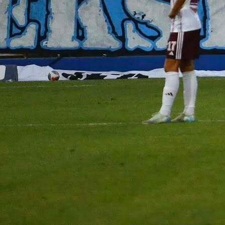
NOVI PAZAR
Duel između Novog Pazara i Partizana (2:1) na grads
stadionu kraj Jošanice u okviru prvenstva Srbije izaz
je mnogo tenzija, a nakon utakmice viđeno je i "tr
poluvrijeme" i to u okršaju između političara iz No
Pazara.
Naime, Novi Pazar je nakon nekoliko sezona imao pril
ispuniti stadion i nije bio pod kaznom, kao što je to č
bio slučaj u prošlosti kada su im rivali bili Partizan 
Crvena zvezda.