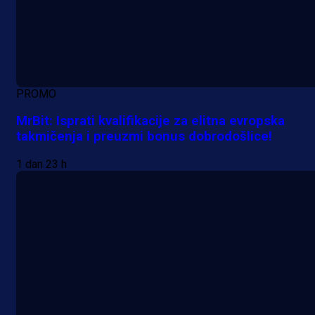
PROMO
MrBit: Isprati kvalifikacije za elitna evropska
takmičenja i preuzmi bonus dobrodošlice!
1 dan 23 h