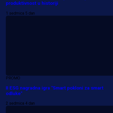
produktivnost u historiji
1 sedmica 5 dan
PROMO
II ESG nagradna igra "Smart pokloni za smart
odluke"
2 sedmica 4 dan