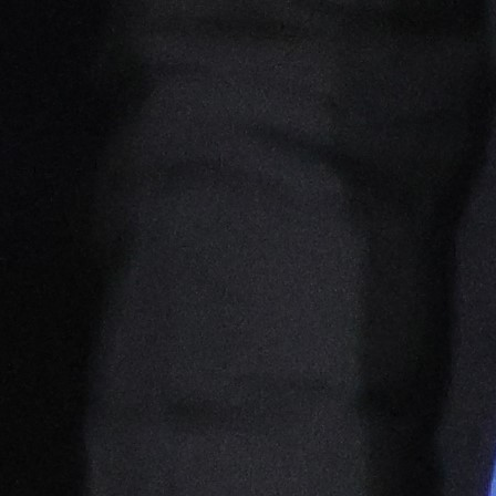
Najčitanije
Najnovije
A Selekcija
Sve je gotovo: Edin Džeko donio
odluku, evo gdje nastavlja karijeru
1 sedmica 6 dan
A Selekcija
Ovo niko nije očekivao: Nikola
Vasilj iznenadio izborom novog
kluba!
3 sedmica 6 dan
A Selekcija