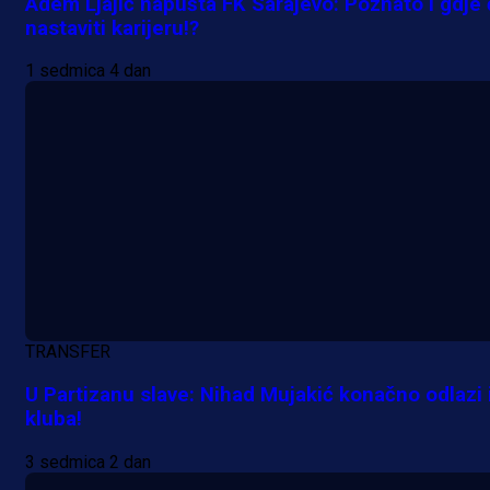
Adem Ljajić napušta FK Sarajevo: Poznato i gdje
nastaviti karijeru!?
1 sedmica 4 dan
TRANSFER
U Partizanu slave: Nihad Mujakić konačno odlazi 
kluba!
Premijer liga BiH
3 sedmica 2 dan
Grbavica se prisjetila Izeta Nanića