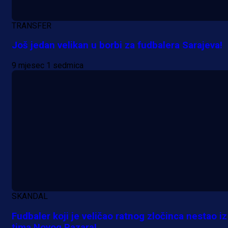
TRANSFER
Još jedan velikan u borbi za fudbalera Sarajeva!
9 mjesec 1 sedmica
Promo vijesti
SKANDAL
Počinje Premijer liga BiH: Pronađi
Fudbaler koji je veličao ratnog zločinca nestao iz
tima Novog Pazara!