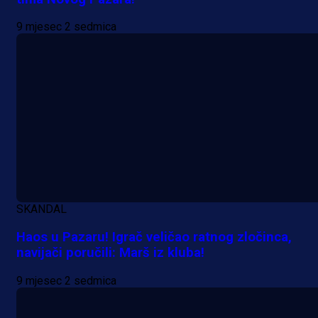
specijale i iskoristi jedinstvenu
ponudu
9 mjesec 2 sedmica
1 dan 1 h
A Selekcija
Šta je Barbarez htio poručiti?
Njegova objava dolazi u veoma
zanimljivom trenutku!
1 dan 16 h
SKANDAL
Više vijesti
Haos u Pazaru! Igrač veličao ratnog zločinca,
navijači poručili: Marš iz kluba!
9 mjesec 2 sedmica