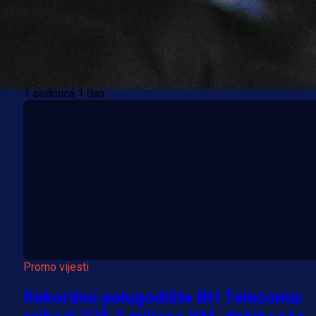
Promo vijesti
Uz BH Telecom ostanite povezani s
domovinom
1 sedmica 1 dan
Promo vijesti
Rekordno polugodište BH Telecoma: