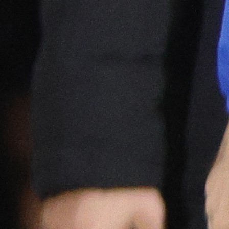
Jovo Lukić ima novi klub: Trener
Cluja praktično potvrdio veliki
transfer!
4 dan 16 h
A Selekcija
Stigla potvrda od predsjednika
kluba: Jovo Lukić uskoro pravi
transfer!?
3 sedmica 5 dan
A Selekcija
Zmajevi dobili veliko pojačanje:
Fudbaler Olympiacosa želi obući
dres BiH!
3 sedmica 4 dan