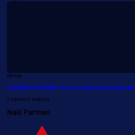
Mostar
UTAKMICA GODINE: Ko će osvojiti finale Kupa Bi
2 mjesec 3 sedmica
Naši Partneri