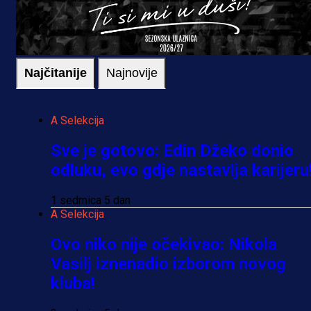
Najčitanije
Najnovije
A Selekcija
Sve je gotovo: Edin Džeko donio
odluku, evo gdje nastavlja karijeru
1 sedmica 5 dan
A Selekcija
Ovo niko nije očekivao: Nikola
Vasilj iznenadio izborom novog
kluba!