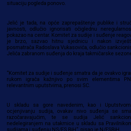
situaciju pogleda ponovo.
Jelić je tada, na opće zaprepaštenje publike i stru
javnosti, odlučio ignorisati očiglednu neregularnos
pokazao na centar. Komitet za sudije i suđenje reago
je brzo, sazvao hitnu sjednicu i nakon izvješt
posmatrača Radoslava Vukasovića, odlučio sankcionis
Jelića zabranom suđenja do kraja takmičarske sezon
“Komitet za sudije i suđenje smatra da je ovakvo igra
rukom igrača kažnjivo po svim elementima PN
relevantnim uputstvima, prenosi SC.
U skladu sa gore navedenim, kao i Uputstvo
ocjenjivanju sudija, ovakav nivo suđenja se sma
razočaravajućim, te se sudija Jelić sankcion
nedelegiranjem na utakmice u skladu sa Pravilniko
sudijama i suđenju NS/FS BiH“, pisao je N/FSBiH.