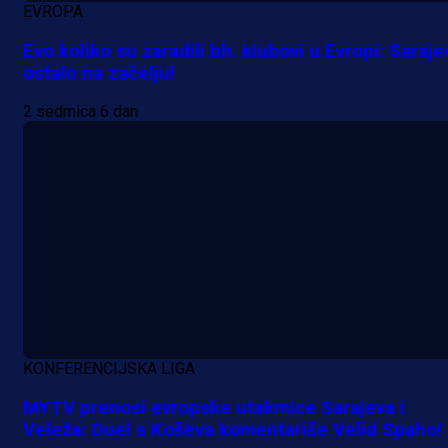
EVROPA
Evo koliko su zaradili bh. klubovi u Evropi: Saraje
ostalo na začelju!
2 sedmica 6 dan
KONFERENCIJSKA LIGA
MYTV prenosi evropske utakmice Sarajeva i
Veleža: Duel s Koševa komentariše Velid Spaho!