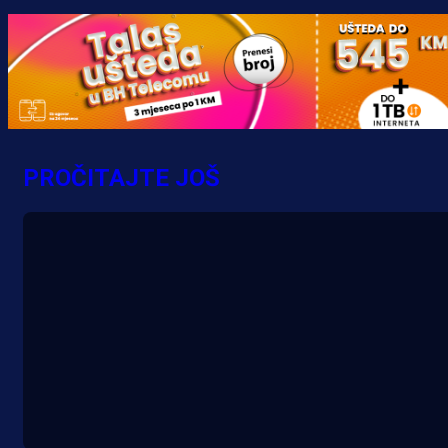
Promo vijesti
MrBit: Isprati kvalifikacije za elitn
evropska takmičenja i preuzmi
PROČITAJTE JOŠ
bonus dobrodošlice!
20 h 57 min