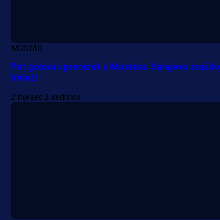
MOSTAR
Pet golova i preokret u Mostaru: Sarajevo srušilo
Velež!
2 mjesec 2 sedmica
A Selekcija