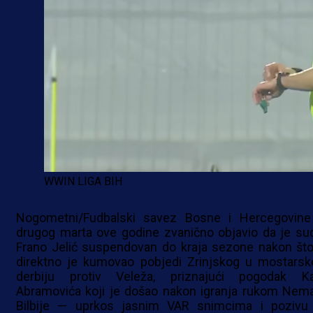
WWIN LIGA BIH
Nogometni/Fudbalski savez Bosne i Hercegovine
drugog marta ove godine zvanično objavio da je sud
Frano Jelić suspendovan do kraja sezone nakon što
direktno je kumovao pobjedi Zrinjskog u mostars
derbiju protiv Veleža, priznajući pogodak Ka
Abramovića koji je došao nakon igranja rukom Nema
Bilbije — uprkos jasnim VAR snimcima i pozivu