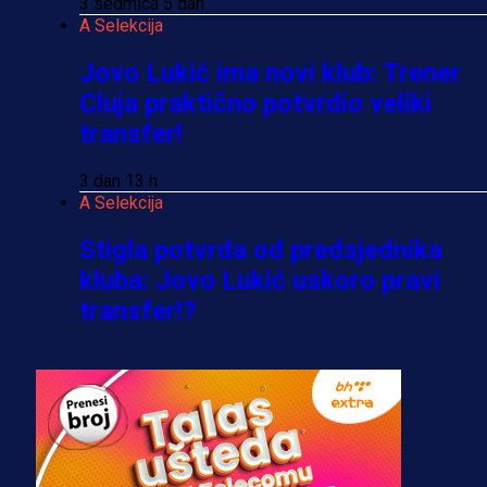
3 sedmica 5 dan
A Selekcija
Jovo Lukić ima novi klub: Trener
Cluja praktično potvrdio veliki
transfer!
3 dan 13 h
A Selekcija
Stigla potvrda od predsjednika
kluba: Jovo Lukić uskoro pravi
transfer!?
3 sedmica 4 dan
A Selekcija
Zmajevi dobili veliko pojačanje:
Fudbaler Olympiacosa želi obući