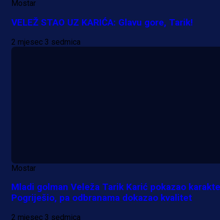
Mostar
Da li je selektor zadovoljan: Evo š
VELEŽ STAO UZ KARIĆA: Glavu gore, Tarik!
je Barbarez rekao o transferu
2 mjesec 3 sedmica
Alajbegovića u Juventus!
1 dan 19 h
Mostar
Mladi golman Veleža Tarik Karić pokazao karakte
Pogriješio, pa odbranama dokazao kvalitet
2 mjesec 3 sedmica