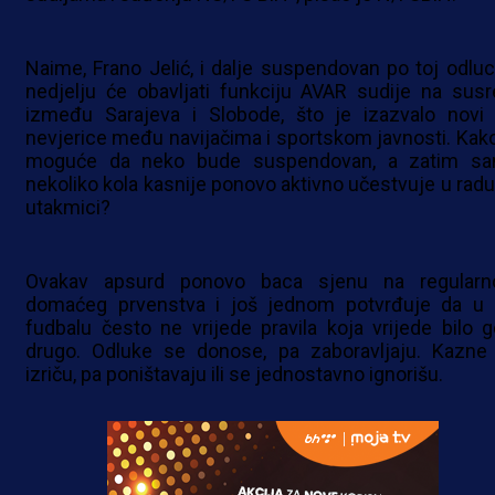
Naime, Frano Jelić, i dalje suspendovan po toj odluci
nedjelju će obavljati funkciju AVAR sudije na susr
između Sarajeva i Slobode, što je izazvalo novi 
nevjerice među navijačima i sportskom javnosti. Kako
moguće da neko bude suspendovan, a zatim s
nekoliko kola kasnije ponovo aktivno učestvuje u radu
utakmici?
Ovakav apsurd ponovo baca sjenu na regularn
domaćeg prvenstva i još jednom potvrđuje da u 
fudbalu često ne vrijede pravila koja vrijede bilo g
drugo. Odluke se donose, pa zaboravljaju. Kazne
izriču, pa poništavaju ili se jednostavno ignorišu.