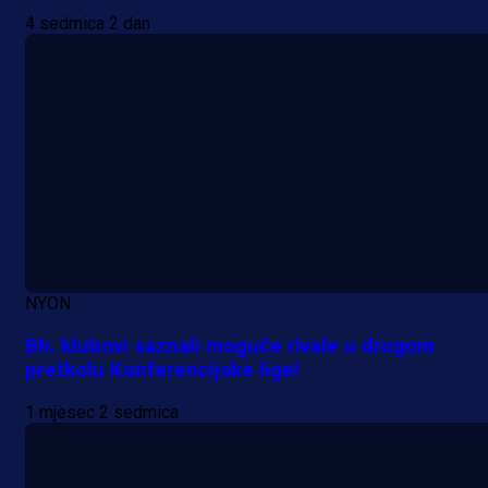
4 sedmica 2 dan
NYON
Bh. klubovi saznali moguće rivale u drugom
pretkolu Konferencijske lige!
1 mjesec 2 sedmica