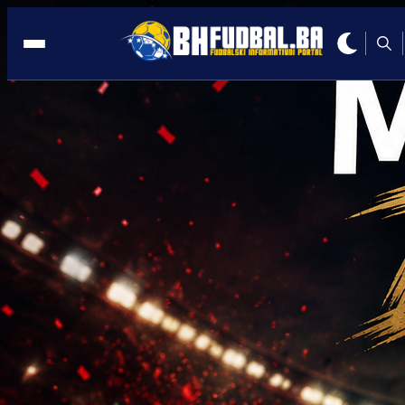
KOŠEVO
14:13, 22.04.2025
Kazna samo na papiru: 'Suspendovani'
Frano Jelić večeras u VAR sobi na
Koševu