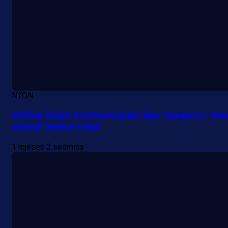
A Selekcija
Lukić seli u Bundesligu? Dva
njemačka kluba krenula po bh.
reprezentativca!
1 dan 19 h
NYON
Održan žrijeb Konferencijske lige: Sarajevo i Vel
saznali imena rivala!
1 mjesec 2 sedmica