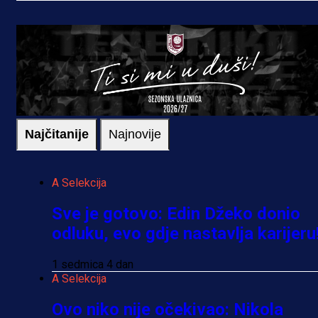
Najčitanije
Najnovije
A Selekcija
Sve je gotovo: Edin Džeko donio
odluku, evo gdje nastavlja karijeru
1 sedmica 4 dan
A Selekcija
Ovo niko nije očekivao: Nikola