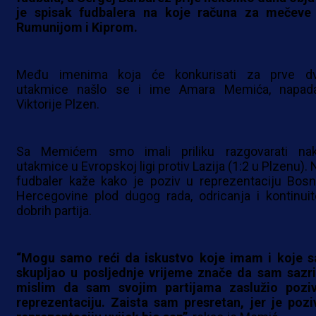
je spisak fudbalera na koje računa za mečeve
Rumunijom i Kiprom.
Među imenima koja će konkurisati za prve dv
utakmice našlo se i ime Amara Memića, napad
Viktorije Plzen.
Sa Memićem smo imali priliku razgovarati na
utakmice u Evropskoj ligi protiv Lazija (1:2 u Plzenu).
fudbaler kaže kako je poziv u reprezentaciju Bosn
Hercegovine plod dugog rada, odricanja i kontinuit
dobrih partija.
“Mogu samo reći da iskustvo koje imam i koje 
skupljao u posljednje vrijeme znače da sam sazri
mislim da sam svojim partijama zaslužio pozi
reprezentaciju. Zaista sam presretan, jer je pozi