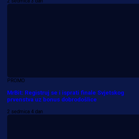
2 sedmica 3 dan
PROMO
MrBit: Registruj se i isprati finale Svjetskog
prvenstva uz bonus dobrodošlice
2 sedmica 4 dan