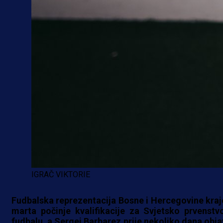
IGRAČ VIKTORIE
Fudbalska reprezentacija Bosne i Hercegovine kra
marta počinje kvalifikacije za Svjetsko prvenstv
fudbalu, a Sergej Barbarez prije nekoliko dana obja