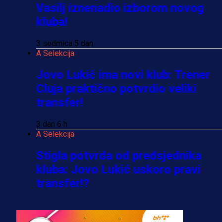
Vasilj iznenadio izborom novog
kluba!
3 sedmica 5 dan
A Selekcija
Jovo Lukić ima novi klub: Trener
Cluja praktično potvrdio veliki
transfer!
3 dan 6 h
A Selekcija
Stigla potvrda od predsjednika
kluba: Jovo Lukić uskoro pravi
transfer!?
3 sedmica 4 dan
A Selekcija