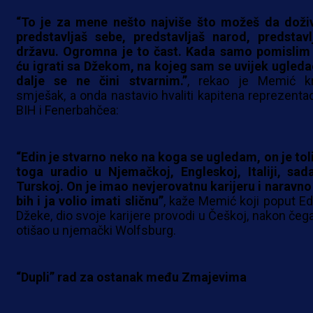
“To je za mene nešto najviše što možeš da doživ
predstavljaš sebe, predstavljaš narod, predstavl
državu. Ogromna je to čast. Kada samo pomislim
ću igrati sa Džekom, na kojeg sam se uvijek ugledao
dalje se ne čini stvarnim.”
, rekao je Memić k
smješak, a onda nastavio hvaliti kapitena reprezentac
BIH i Fenerbahčea:
“Edin je stvarno neko na koga se ugledam, on je tol
toga uradio u Njemačkoj, Engleskoj, Italiji, sad
Turskoj. On je imao nevjerovatnu karijeru i naravno
bih i ja volio imati sličnu”
, kaže Memić koji poput Ed
Džeke, dio svoje karijere provodi u Češkoj, nakon čega
otišao u njemački Wolfsburg.
“Dupli” rad za ostanak među Zmajevima