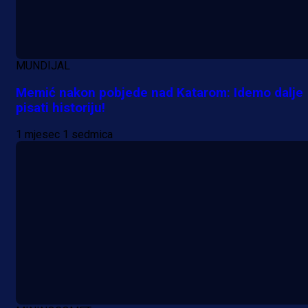
MUNDIJAL
Memić nakon pobjede nad Katarom: Idemo dalje
pisati historiju!
1 mjesec 1 sedmica