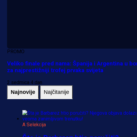
PROMO
Veliko finale pred nama: Španija i Argentina u bo
za najprestižniji trofej prvaka svijeta
2 sedmica 4 dan
Najnovije
Najčitanije
A Selekcija