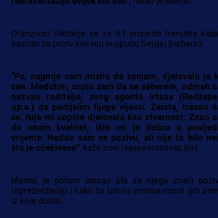
reprezentaciju uvijek bio san”
, rekao je Memić.
Ofanzivac Viktorije se za N1 prisjetio trenutka kada
saznao za poziv koji mu je uputio Sergej Barbarez.
“Pa, najprije sam mislio da sanjam, djelovalo je 
san. Međutim, uspio sam da se saberem, odmah 
nazvao roditelje, svog agenta Irfana (Redžepa
op.a.) da podijelim lijepe vijesti. Zaista, tresao 
se. Nije mi uopšte djelovalo kao stvarnost. Znao 
da imam kvalitet, išlo mi je dobro u posljed
vrijeme. Nadao sam se pozivu, ali nije to bilo ne
što je očekivano”
, kaže novi reprezentativac BiH.
Memić je potom opisao šta za njega znači pozi
reprezentaciju i kako će biti na prsima nositi grb zem
iz koje dolazi.