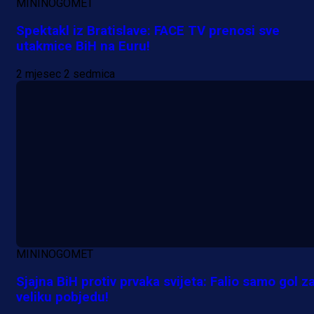
MININOGOMET
Spektakl iz Bratislave: FACE TV prenosi sve
utakmice BiH na Euru!
2 mjesec 2 sedmica
MININOGOMET
Sjajna BiH protiv prvaka svijeta: Falio samo gol z
veliku pobjedu!