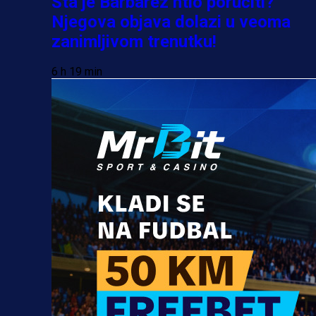
Šta je Barbarez htio poručiti?
Njegova objava dolazi u veoma
zanimljivom trenutku!
6 h 19 min