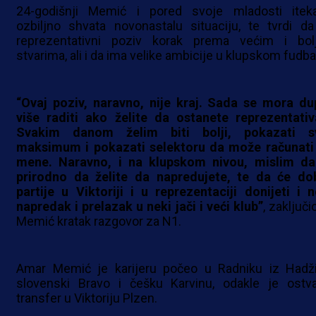
24-godišnji Memić i pored svoje mladosti itek
ozbiljno shvata novonastalu situaciju, te tvrdi da
reprezentativni poziv korak prema većim i bol
stvarima, ali i da ima velike ambicije u klupskom fudba
“Ovaj poziv, naravno, nije kraj. Sada se mora du
više raditi ako želite da ostanete reprezentativ
Svakim danom želim biti bolji, pokazati s
maksimum i pokazati selektoru da može računati
mene. Naravno, i na klupskom nivou, mislim da
prirodno da želite da napredujete, te da će do
partije u Viktoriji i u reprezentaciji donijeti i n
napredak i prelazak u neki jači i veći klub”
, zaključi
Memić kratak razgovor za N1.
Amar Memić je karijeru počeo u Radniku iz Hadži
slovenski Bravo i češku Karvinu, odakle je ostva
transfer u Viktoriju Plzen.