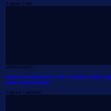
3 mjesec 5 dan
A Selekcija
Lukić seli u Bundesligu? Dva
njemačka kluba krenula po bh.
reprezentativca!
1 dan 12 h
MININOGOMET
Bosna i Hercegovina u TOP 10 svijeta: Veliki usp
naše reprezentacije!
3 mjesec 1 sedmica