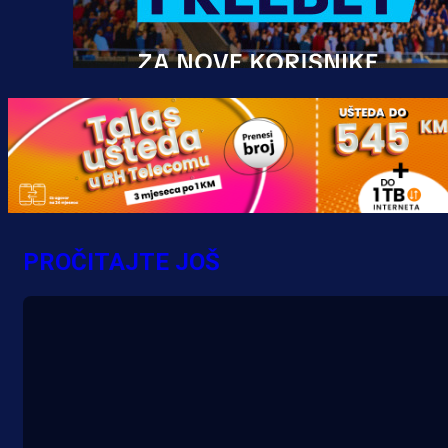
Promo vijesti
MrBit: Isprati kvalifikacije za elitn
evropska takmičenja i preuzmi
PROČITAJTE JOŠ
bonus dobrodošlice!
13 h 42 min