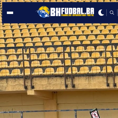
NAPADAČ
17:26, 07.03.2025
Amar Memić prvi put u reprezentaciji:
ODUŠEVIO izjavom navijače!
Autor:
BHFudbal.ba