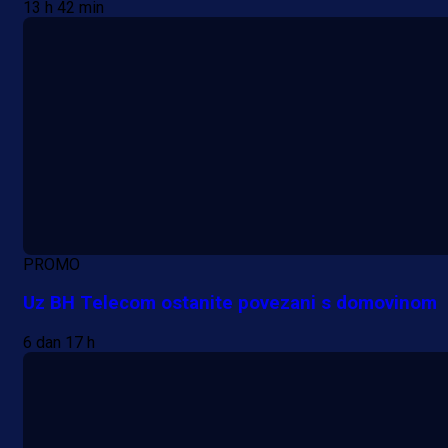
13 h 42 min
PROMO
Uz BH Telecom ostanite povezani s domovinom
6 dan 17 h