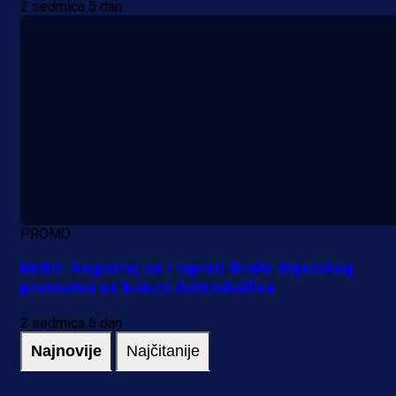
2 sedmica 5 dan
PROMO
MrBit: Registruj se i isprati finale Svjetskog
prvenstva uz bonus dobrodošlice
2 sedmica 6 dan
Najnovije
Najčitanije