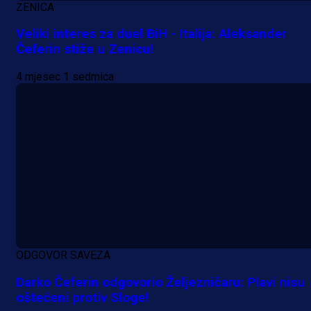
Bez pobjednika u Mostaru:
ZENICA
Sarajevo kiksalo na startu
Veliki interes za duel BiH - Italija: Aleksander
prvenstva!
Čeferin stiže u Zenicu!
7 h 45 min
4 mjesec 1 sedmica
ODGOVOR SAVEZA
Darko Čeferin odgovorio Željezničaru: Plavi nisu
oštećeni protiv Sloge!