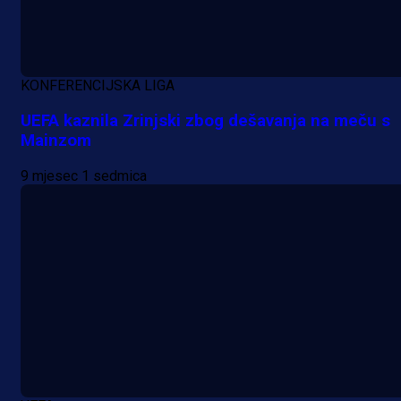
KONFERENCIJSKA LIGA
UEFA kaznila Zrinjski zbog dešavanja na meču s
Mainzom
9 mjesec 1 sedmica
A Selekcija