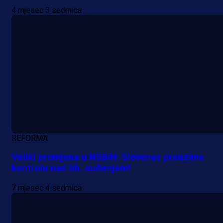
4 mjesec 3 sedmica
REFORMA
Veliki promjena u NSBiH: Slovenac preuzima
kontrolu nad bh. suđenjem!
7 mjesec 4 sedmica