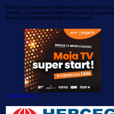
Nakon svih predviđenih aktivnosti predsjednici će uz
učešće i na sastanku fudbalskih asocijacija jugoisto
Evrope, koji će biti održan danas u Sarajevu.
#Čeferin
#UEFA