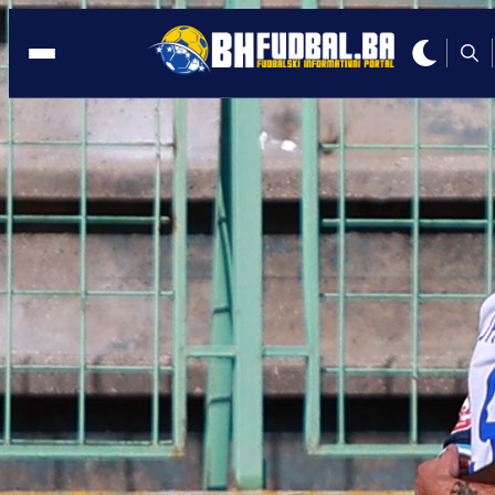
SARAJEVO
12:09, 04.03.2025
Predsjednik UEFA-e stigao u Sarajevo:
Dočekao ga Vico Zeljković
Autor:
Redakcija