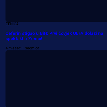
ZENICA
Čeferin stigao u BiH: Prvi čovjek UEFA dolazi na
spektakl u Zenici!
4 mjesec 1 sedmica
Premijer liga BiH