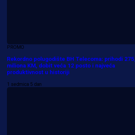
PROMO
Rekordno polugodište BH Telecoma: prihodi 275
miliona KM, dobit veća 12 posto i najveća
produktivnost u historiji
1 sedmica 5 dan