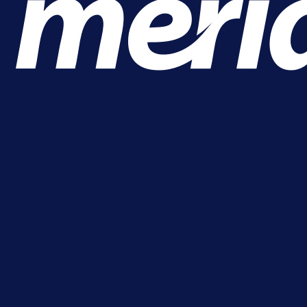
A Selekcija
Alajbegović debitovao za Juventu
Kako je ocijenjen nastup