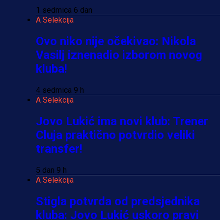
1 sedmica 6 dan
A Selekcija
Ovo niko nije očekivao: Nikola
Vasilj iznenadio izborom novog
kluba!
4 sedmica 9 h
A Selekcija
Jovo Lukić ima novi klub: Trener
Cluja praktično potvrdio veliki
transfer!
5 dan 9 h
A Selekcija
Stigla potvrda od predsjednika
kluba: Jovo Lukić uskoro pravi