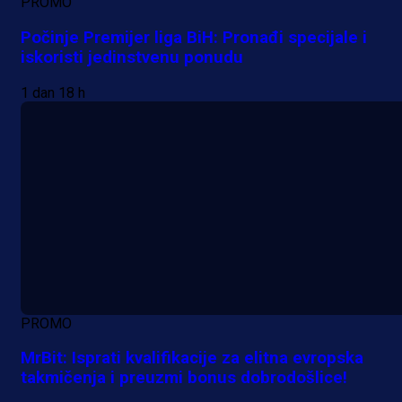
PROMO
Počinje Premijer liga BiH: Pronađi specijale i
iskoristi jedinstvenu ponudu
1 dan 18 h
PROMO
MrBit: Isprati kvalifikacije za elitna evropska
takmičenja i preuzmi bonus dobrodošlice!