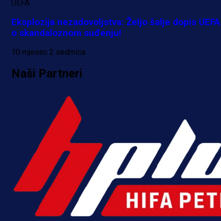
UEFA
Kakva partija Omerovića: Postiga
Eksplozija nezadovoljstva: Željo šalje dopis UEFA
dva gola za samo tri minute!
o skandaloznom suđenju!
10 h 55 min
10 mjesec 2 sedmica
Naši Partneri