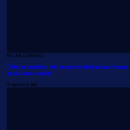
BIO NA UTAKMICI
Čeferin brutalno iskren prema Italijanima: Bosna 
zasluženo slavila!
4 mjesec 6 dan