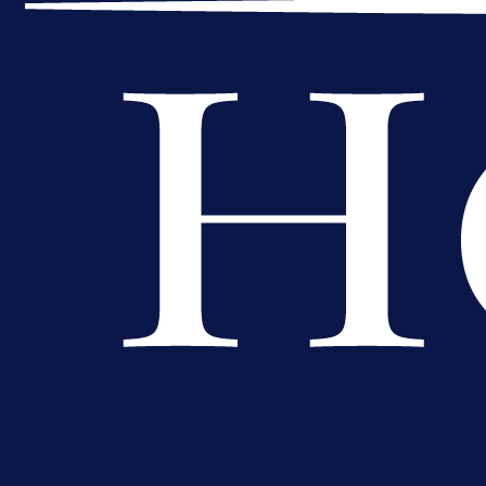
A Selekcija
Muharemović se ozbiljno nameće 
Leedsu: Nova dobra partija bh.
reprezentativca!