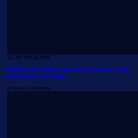
A Selekcija
Sjajna završnica bivšeg Zmaja:
Pogledajte gol Kenana Kodre prot
VELIKE PROMJENE
Real Madrida!
NSBiH pred velikim zaokretom: Dolazi li 'visoki
predstavnik' za sudije?
9 h 45 min
8 mjesec 3 sedmica