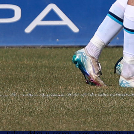
PREDSJEDNIK FSBiH
Predsjednik UEFA Aleksander Čeferin upravo je sletio
Međunarodni aerodrom Sarajevo gdje ga je doče
predsjednik NS/FS BiH Vico Zeljković.
Čeferin dolazi u posjetu našem Savezu što je