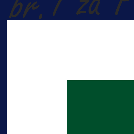
A Selekcija
Kakva partija Omerovića: Postiga
dva gola za samo tri minute!
1 dan 18 h
Više vijesti