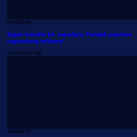
HRVATSKA
Sjajan transfer bh. napadača: Prevljak pojačava
regionalnog velikana!
2 sedmica 2 dan
TRANSFER