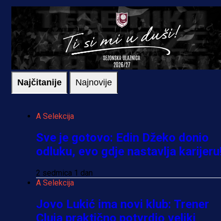
Najčitanije
Najnovije
A Selekcija
Sve je gotovo: Edin Džeko donio
odluku, evo gdje nastavlja karijeru
2 sedmica 1 dan
A Selekcija
Jovo Lukić ima novi klub: Trener
Cluja praktično potvrdio veliki