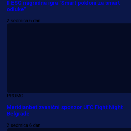
II ESG nagradna igra "Smart pokloni za smart
odluke"
2 sedmica 6 dan
PROMO
Meridianbet zvanični sponzor UFC Fight Night
Belgrade
2 sedmica 6 dan