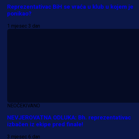
Reprezentativac BiH se vraća u klub u kojem je
ponikao?
1 mjesec 3 dan
A Selekcija
Potencijalni reprezentativac BiH
pred velikim transferom: Ide kod
Demirovića u Stuttgart!
NEOČEKIVANO
23 h 39 min
NEVJEROVATNA ODLUKA: Bh. reprezentativac
izbačen iz ekipe pred finale!
3 mjesec 6 dan