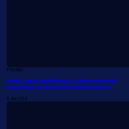
PROMO
MrBit: Isprati kvalifikacije za elitna evropska
takmičenja i preuzmi bonus dobrodošlice!
3 dan 23 h