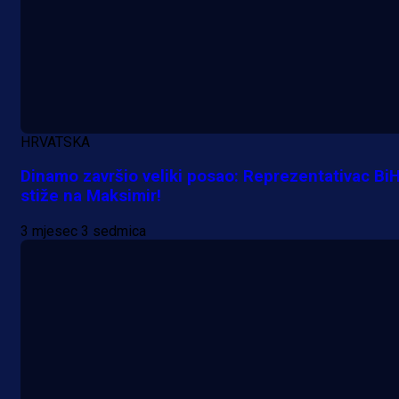
HRVATSKA
Dinamo završio veliki posao: Reprezentativac Bi
stiže na Maksimir!
3 mjesec 3 sedmica
A Selekcija
Nova sezona, stari problemi: Esmi
Bajraktarević ponovo bez minuta 
PSV-u!