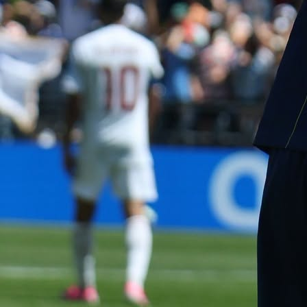
povrijeđenih osoba i da je policijski uviđaj u toku.
A kako neslužbeno saznaje Jutarnji list, riječ je o kuć
kojoj živi bivši fudbaler i fudbalski menadžer Andy Bar
- Jesu li šta uspjele zabilježiti nadzorne kamere, poka
će istraživanje, a je li primao ikakve prijetnje 
upozorenja, nije poznato - piše Jutarnji.
Bara je vlasnik agencije Niagara Sports Compa
Zastupa brojne poznate igrače, a među njima
izdvajaju Dani Olmo, Lovro Majer i Alvaro Morata.
Bara je donedavno brinuo i o karijeri Anesa Krdžalića, 
je u januaru 2024. godine stigao u FK Sarajevo.