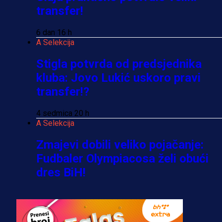
transfer!
6 dan 16 h
A Selekcija
Stigla potvrda od predsjednika
kluba: Jovo Lukić uskoro pravi
transfer!?
4 sedmica 20 h
A Selekcija
Zmajevi dobili veliko pojačanje:
Fudbaler Olympiacosa želi obući
dres BiH!
3 sedmica 6 dan
Premijer liga BiH