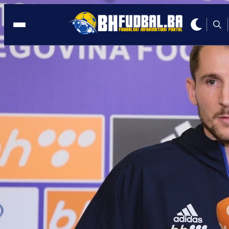
ZAGREB
12:01, 04.03.2025
LETI SVE U ZRAK: Poznatom menadže
bačena BOMBA!
Autor:
Redakcija