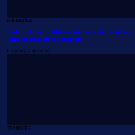
1 dan 1 h
NJEMAČKA
Gađao džamiju u BiH, osuđen na sudu: Sada će
igrati sa Džekom u Schalkeu!
6 mjesec 2 sedmica
TRANSFER