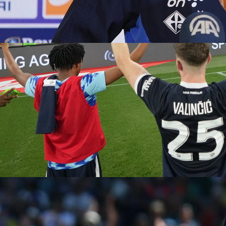
12:01, 04.03.2025
AGENCIJA IZ GRAČANICE
Iza stanara Hercegovačke ulice u Zagrebu je bes
noć. Nepoznata osoba je otprilike 50 minuta na
ponoći bacila eksplozivnu napravu u dvorište porodi
kuće pričinivši materijalnu štetu.
Iz PU zagrebačke kažu da u događaju nije b