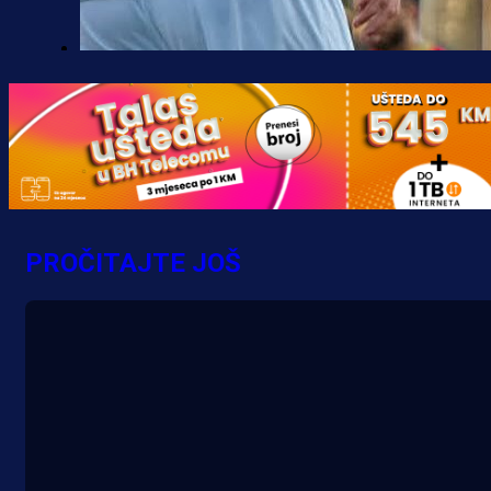
Premijer liga BiH
Borac do pobjede, ali scene iz
Banje Luke zgrozile javnost: Preki
zbog skandiranja Ratku Mladiću!
16 h 39 min
PROČITAJTE JOŠ