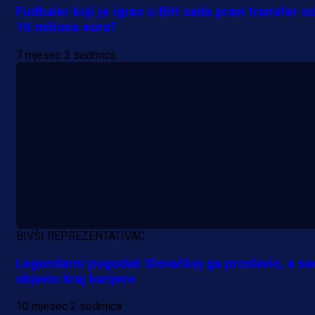
Fudbaler koji je igrao u BiH sada pravi transfer o
16 miliona eura?
7 mjesec 3 sedmica
BIVŠI REPREZENTATIVAC
Legendarni pogodak Slovačkoj ga proslavio, a sa
objavio kraj karijere
10 mjesec 2 sedmica