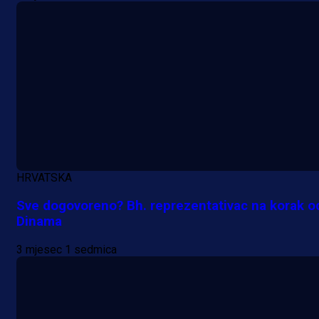
HRVATSKA
Sve dogovoreno? Bh. reprezentativac na korak o
Dinama
3 mjesec 1 sedmica