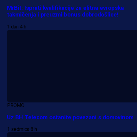
MrBit: Isprati kvalifikacije za elitna evropska
takmičenja i preuzmi bonus dobrodošlice!
1 dan 4 h
PROMO
Uz BH Telecom ostanite povezani s domovinom
1 sedmica 8 h