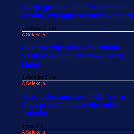
Sve je gotovo: Edin Džeko donio
odluku, evo gdje nastavlja karijeru
1 sedmica 5 dan
A Selekcija
Ovo niko nije očekivao: Nikola
Vasilj iznenadio izborom novog
kluba!
3 sedmica 5 dan
A Selekcija
Jovo Lukić ima novi klub: Trener
Cluja praktično potvrdio veliki
transfer!
3 dan 21 h
A Selekcija