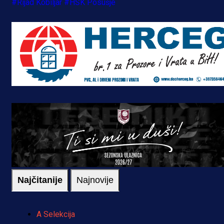
#Rijad Kobiljar
#HŠK Posušje
Najčitanije
Najnovije
A Selekcija