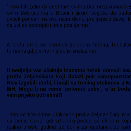
"Prvo bih želio da čestitam svima Dan nezavisnosti B
svim Bošnjacima u Bosni i širom svijeta, da bud
uvijek ponosni na ovu našu divnu, prelijepu državu i k
će uvijek postojati i prije poslije nas".
A onda smo se okrenuli zelenom terenu, fudbals
temama gdje smo i najbolje snalazimo.
U nedjelju vas očekuje izuzetno težak domaći sus
protiv Željezničara koji dolazi pun samopouzdan
Nisu izgubili derbi, i imali su trening utakmicu u K
BiH. Mogu li na vama "polomiti zube", a tri boda
vam prijeko potrebna?!
- Što se tiče same utakmice protiv Željezničara, mis
da Denis Ćorić radi vrhunski posao sa ekipom koja
realno prošle godine se borila za opstanak do sa