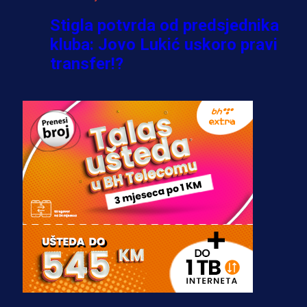
Stigla potvrda od predsjednika
kluba: Jovo Lukić uskoro pravi
transfer!?
3 sedmica 5 dan
A Selekcija
Zmajevi dobili veliko pojačanje:
Fudbaler Olympiacosa želi obući
dres BiH!
3 sedmica 4 dan
Premijer liga BiH
Misimović priveden: SIPA ga tereti
za pranje novca, pretresaju
prostorije FK Borac!