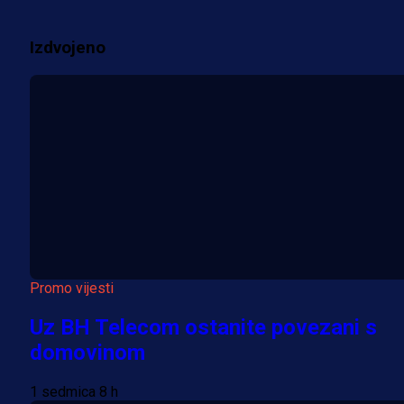
2 sedmica 6 h
Izdvojeno
Više vijesti
Promo vijesti
Uz BH Telecom ostanite povezani s
domovinom
1 sedmica 8 h