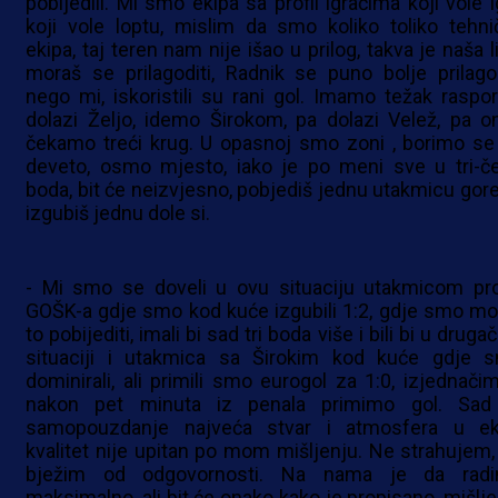
pobijedili. Mi smo ekipa sa profil igračima koji vole i
koji vole loptu, mislim da smo koliko toliko tehni
ekipa, taj teren nam nije išao u prilog, takva je naša l
moraš se prilagoditi, Radnik se puno bolje prilago
nego mi, iskoristili su rani gol. Imamo težak raspor
dolazi Željo, idemo Širokom, pa dolazi Velež, pa o
čekamo treći krug. U opasnoj smo zoni , borimo se
deveto, osmo mjesto, iako je po meni sve u tri-čet
boda, bit će neizvjesno, pobjediš jednu utakmicu gore 
izgubiš jednu dole si.
- Mi smo se doveli u ovu situaciju utakmicom pro
GOŠK-a gdje smo kod kuće izgubili 1:2, gdje smo mor
to pobijediti, imali bi sad tri boda više i bili bi u drugač
situaciji i utakmica sa Širokim kod kuće gdje 
dominirali, ali primili smo eurogol za 1:0, izjednačim
nakon pet minuta iz penala primimo gol. Sad
samopouzdanje najveća stvar i atmosfera u eki
kvalitet nije upitan po mom mišljenju. Ne strahujem,
bježim od odgovornosti. Na nama je da rad
maksimalno, ali bit će onako kako je propisano, mišlje