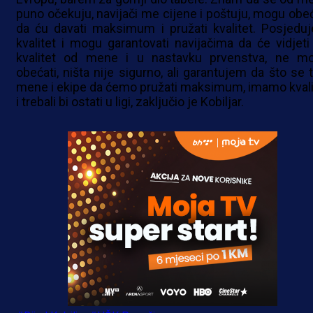
puno očekuju, navijači me cijene i poštuju, mogu obeć
da ću davati maksimum i pružati kvalitet. Posjedu
kvalitet i mogu garantovati navijačima da će vidjeti 
kvalitet od mene i u nastavku prvenstva, ne m
obećati, ništa nije sigurno, ali garantujem da što se t
mene i ekipe da ćemo pružati maksimum, imamo kvali
i trebali bi ostati u ligi, zaključio je Kobiljar.