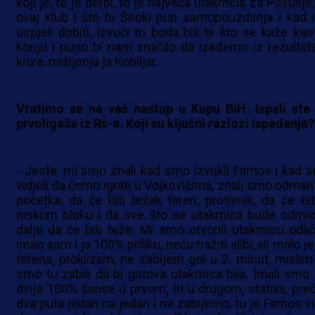
koji je, to je derbi, to je najveća utakmcia za Posušje
ovaj klub i što bi Široki pun samopouzdanja i kad i
uspjeli dobiti, izvući tri boda bili bi što se kaže kao
konju i puno bi nam značilo da izađemo iz rezultat
krize, mišljenja ja Kobiljar.
Vratimo se na vaš nastup u Kupu BiH. Ispali ste
prvoligaša iz Rs-a. Koji su ključni razlozi ispadanja?
- Jeste, mi smo znali kad smo izvukli Famos i kad 
vidjeli da ćemo igrati u Vojkovičima, znali smo odmah
početka, da će biti težak teren, protivnik, da će bit
niskom bloku i da sve što se utakmica bude odmic
dalje da će biti teže. Mi smo otvorili utakmicu odlič
imao sam i ja 100% priliku, neću tražiti alibi, ali malo j
terena, proklizam, ne zabijem gol u 2. minut, mislim
smo tu zabili da bi gotova utakmica bila. Imali smo 
dvije 100% šanse u prvom, tri u drugom, stativa, preč
dva puta jedan na jedan i ne zabijemo, tu je Famos vi