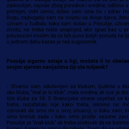
zadovoljan, najviše zbog porodice i sredine, odlično 
primljen, vidit ćemo, dobio sam sina živ i zdrav Hv
Bogu, najbogatiji sam na svijetu sa dvoje djece, žen
uživam u fudbalu kako sam došao u Posušje, uživa
životu, ne treba ništa unaprijed, ako igrao kao u pr
polusezoni mislim da će biti puno boljih ponuda na lje
u jednom dahu kazao je naš sugovornik.
Posušje sigurno ostaje u ligi, možete li to obećav
svojim vjernim navijačima čiji ste miljenik?
- Stvarno sam oduševljen sa klubom, ljudima u klu
oko kluba, "mal je to klub", mala sredina, ali sve je št
tiče kluba za 10. S financijske strane osječaš se k
treba, rezultatski nije kako treba, iskreno ne m
vjerovati da smo mi u ovoj situaciji, u šoku sam, k
smo krenuli sada i kako smo prošle sezone završi
Posušje je "mali klub" ali treba očekivati da se borimo
Evropu, barem za gornji dio tabele. Znam da se od m