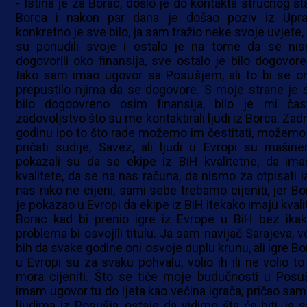
- Istina je za Borac, došlo je do kontakta stručnog št
Borca i nakon par dana je došao poziv iz Upra
konkretno je sve bilo, ja sam tražio neke svoje uvjete,
su ponudili svoje i ostalo je na tome da se ni
dogovorili oko finansija, sve ostalo je bilo dogovore
Iako sam imao ugovor sa Posušjem, ali to bi se o
prepustilo njima da se dogovore. S moje strane je 
bilo dogoovreno osim finansija, bilo je mi čas
zadovoljstvo što su me kontaktirali ljudi iz Borca. Zad
godinu ipo to što rade možemo im čestitati, možemo
pričati sudije, Savez, ali ljudi u Evropi su mašineri
pokazali su da se ekipe iz BiH kvalitetne, da im
kvalitete, da se na nas računa, da nismo za otpisati i
nas niko ne cijeni, sami sebe trebamo cijeniti, jer Bo
je pokazao u Evropi da ekipe iz BiH itekako imaju kvali
Borac kad bi prenio igre iz Evrope u BiH bez ikak
problema bi osvojili titulu. Ja sam navijač Sarajeva, v
bih da svake godine oni osvoje duplu krunu, ali igre Bo
u Evropi su za svaku pohvalu, volio ih ili ne volio to
mora cijeniti. Što se tiče moje budučnosti u Posuš
imam ugovor tu do ljeta kao većina igrača, pričao sam
ljudima iz Posušja, ostaje da vidimo šta će biti, ja 