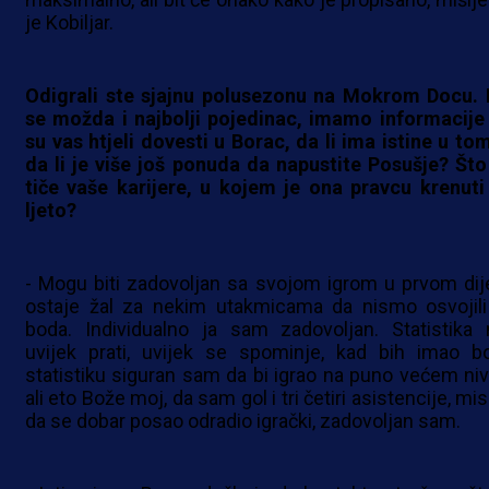
je Kobiljar.
Odigrali ste sjajnu polusezonu na Mokrom Docu. B
se možda i najbolji pojedinac, imamo informacije
su vas htjeli dovesti u Borac, da li ima istine u tom
da li je više još ponuda da napustite Posušje? Što
tiče vaše karijere, u kojem je ona pravcu krenuti
ljeto?
- Mogu biti zadovoljan sa svojom igrom u prvom dije
ostaje žal za nekim utakmicama da nismo osvojili 
boda. Individualno ja sam zadovoljan. Statistika
uvijek prati, uvijek se spominje, kad bih imao bo
statistiku siguran sam da bi igrao na puno većem niv
ali eto Bože moj, da sam gol i tri četiri asistencije, mi
da se dobar posao odradio igrački, zadovoljan sam.