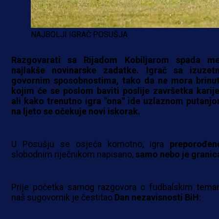
NAJBOLJI IGRAČ POSUŠJA
Razgovarati sa Rijadom Kobiljarom spada m
najlakše novinarske zadatke. Igrač sa izuzet
govornim sposobnostima, tako da ne mora brinut
kojim će se poslom baviti poslije završetka karije
ali kako trenutno igra "ona" ide uzlaznom putanjo
na ljeto se očekuje novi iskorak.
U Posušju se osjeća komotno, igra
preporođen
slobodnim riječnikom napisano,
samo nebo je granic
Prije početka samog razgovora o fudbalskim tema
naš sugovornik je čestitao
Dan nezavisnosti BiH
: