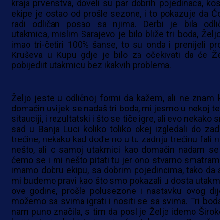
kraja prvenstva, doveli su par dobrih pojedinaca, kos
ekipe je ostao od prošle sezone, i to pokazuje da Ćo
radi odličan posao sa njima. Derbi je bila odli
utakmica, mislim Sarajevo je bilo bliže tri boda, Željo
imao tri-četiri 100% šanse, to su onda i prenijeli pro
Kruševa u Kupu gdje je bilo za očekivati da će Že
pobijediit utakmicu bez ikakvih problema.
Željo jeste u odličnoj formi da kažem, ali ne znam 
domaćin uvijek se nadaš tri boda, mi jesmo u nekoj te
sitauciji, i rezultatski i što se tiče igre, ali evo nekako
sad u Banja Luci koliko toliko okej izgledali do zad
trećine, nekako kad dođemo u tu zadnju trećinu fali 
nešto, ali o samoj utakmici kao domaćin nadam se
ćemo se i mi nešto pitati tu jer ono stvarno smatram
imamo dobru ekipu, sa dobrim pojedincima, tako da 
mi budemo pravi kao što smo pokazali u dosta utakm
ove godine, prošle polusezone i nastavku ovog dije
možemo sa svima igrati i nositi se sa svima. Tri boda
nam puno značila, s tim da poslije Želje idemo Širo