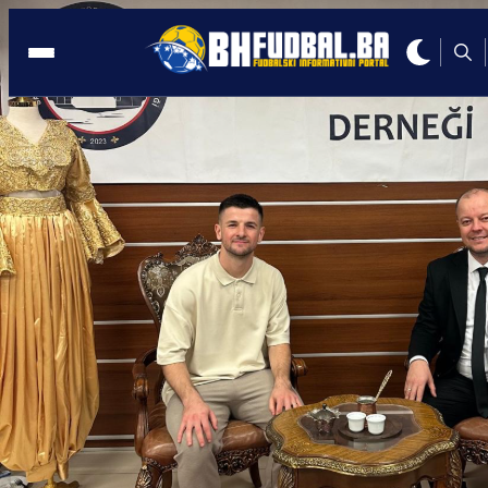
MOKRI DOLAC
23:41, 28.02.2025
Kobiljar: Ne mogu vjerovati da smo mi 
ovoj situaciji, u šoku sam!
Autor:
Redakcija