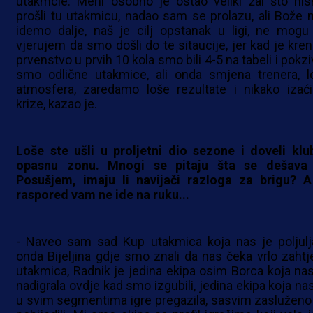
utakmcie. Meni osobno je ostao veliki žal što ni
prošli tu utakmicu, nadao sam se prolazu, ali Bože 
idemo dalje, naš je cilj opstanak u ligi, ne mogu
vjerujem da smo došli do te sitaucije, jer kad je kren
prvenstvo u prvih 10 kola smo bili 4-5 na tabeli i pokzi
smo odlične utakmice, ali onda smjena trenera, l
atmosfera, zaredamo loše rezultate i nikako izaći
krize, kazao je.
Loše ste ušli u proljetni dio sezone i doveli klu
opasnu zonu. Mnogi se pitaju šta se dešava
Posušjem, imaju li navijači razloga za brigu? A
raspored vam ne ide na ruku...
- Naveo sam sad Kup utakmica koja nas je poljulja
onda Bijeljina gdje smo znali da nas čeka vrlo zahtj
utakmica, Radnik je jedina ekipa osim Borca koja nas
nadigrala ovdje kad smo izgubili, jedina ekipa koja nas
u svim segmentima igre pregazila, sasvim zasluženo