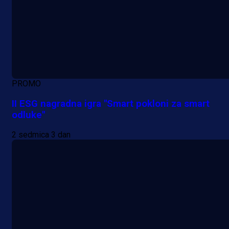
PROMO
II ESG nagradna igra "Smart pokloni za smart
odluke"
2 sedmica 3 dan