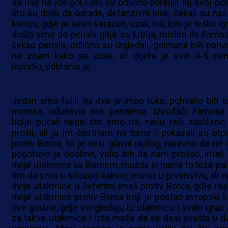
da nas ne ide gol i oni su odlično odradili taj svoj po
što su došli da odrade, defanzivni blok, čekali su nas
kontru, gdje je teren skraćen, uzak, loš, bilo je teško igr
došlo smo do penala gdje su lutrija, mislim da Famos
čekao penale, odlično su izgledali, golmana bih pohva
ne znam kako se zove, ali dijete je svih 4-5 pen
ispratio, odbranio je.
Jedan smo fulili, na dva je imao ruke, pohvalio bih t
momka, oduševio me penalima. Izvođači Famosa
bolje pucali nego što smo mi, neću reči zaslženo
prošli, ali ja im čestitam na tome i pokazali su otpo
protiv Borca, to je neki glavni razlog, naravno da ne v
pogotovo ja osobno, volio bih da sam prošao, imaš 
dvije utakmice sa Borcem, možda bi nama to teže pal
tim da smo u situaciji kakvoj jesmo u prvenstvu, ali o
dvije utakmice u četvrtini imaš protiv Borca, gdje rea
dvije utakmice protiv Borca koji je postao evropski k
ove godine, gdje svi gledaju tu utakmicu i svaki igrač 
za takve utakmice i isto može da se desi svašta u dv