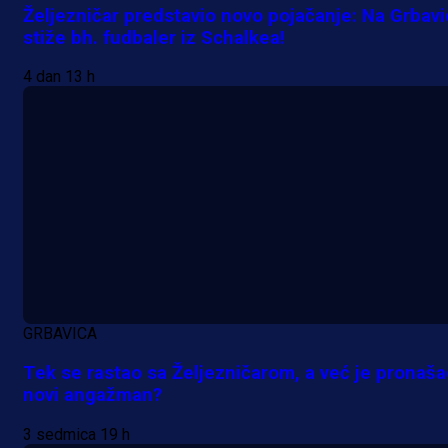
Željezničar predstavio novo pojačanje: Na Grbav
stiže bh. fudbaler iz Schalkea!
A Selekcija
Lukić seli u Bundesligu? Dva
4 dan 13 h
njemačka kluba krenula po bh.
reprezentativca!
16 h 15 min
GRBAVICA
Tek se rastao sa Željezničarom, a već je pronaš
novi angažman?
3 sedmica 19 h