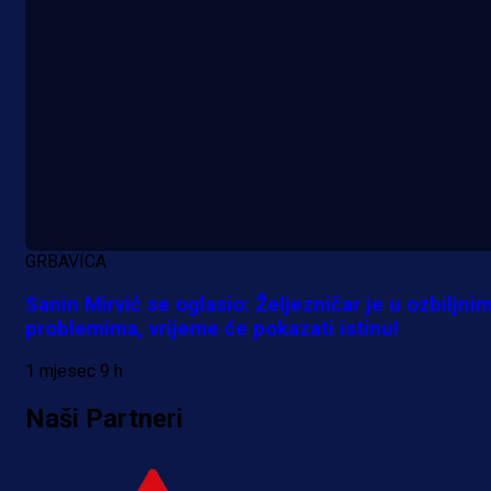
A Selekcija
Reprezentativac BiH bi mogao
postati novo pojačanje Hajduka!
GRBAVICA
16 h 19 min
Sanin Mirvić se oglasio: Željezničar je u ozbiljni
problemima, vrijeme će pokazati istinu!
1 mjesec 9 h
Naši Partneri