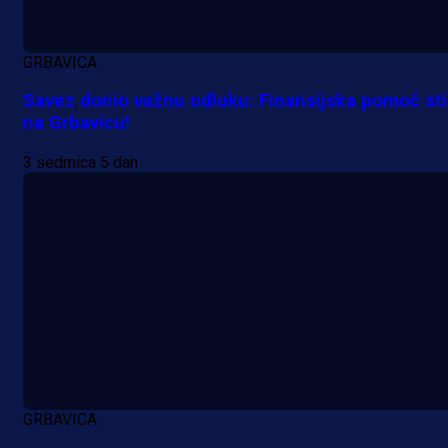
GRBAVICA
Savez donio važnu odluku: Finansijska pomoć st
na Grbavicu!
3 sedmica 5 dan
GRBAVICA