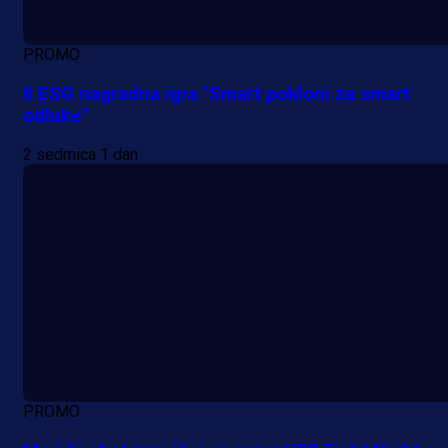
PROMO
II ESG nagradna igra "Smart pokloni za smart
odluke"
2 sedmica 1 dan
PROMO