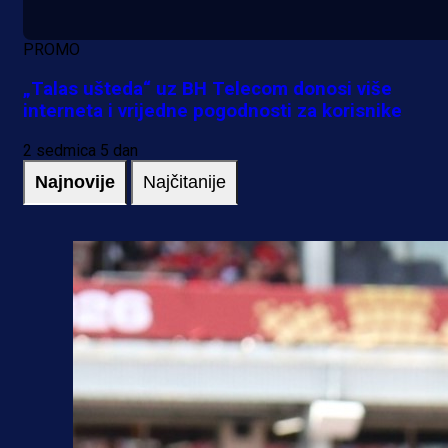
PROMO
„Talas ušteda“ uz BH Telecom donosi više
interneta i vrijedne pogodnosti za korisnike
2 sedmica 5 dan
Najnovije
Najčitanije