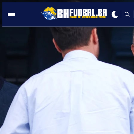
MOSTAR
13:38, 25.02.2025
KAD MISLE STATI? Željezničar do vrh
napunio Kruševo
Autor:
Redakcija