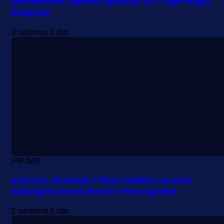
Meridianbet zvanični sponzor UFC Fight Night
Belgrade
2 sedmica 2 dan
PROMO
Internet, televizija i fiksni telefon na svim
lokacijama širom Bosne i Hercegovine
2 sedmica 2 dan