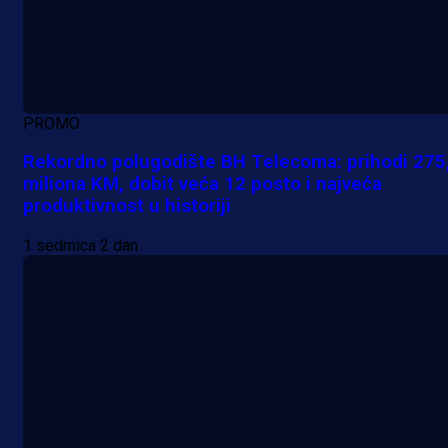
PROMO
Rekordno polugodište BH Telecoma: prihodi 275
miliona KM, dobit veća 12 posto i najveća
produktivnost u historiji
1 sedmica 2 dan