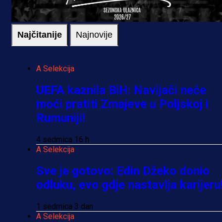
Najčitanije
Najnovije
A Selekcija
UEFA kaznila BiH: Navijači neće
moći pratiti Zmajeve u Poljskoj i
Rumuniji!
4 sedmica 16 h
A Selekcija
Sve je gotovo: Edin Džeko donio
odluku, evo gdje nastavlja karijeru
1 sedmica 3 dan
A Selekcija