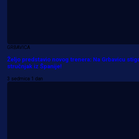
Da li je selektor zadovoljan: Evo š
je Barbarez rekao o transferu
Alajbegovića u Juventus!
16 h 17 min
GRBAVICA
Željo predstavio novog trenera: Na Grbavicu stig
stručnjak iz Španije!
3 sedmica 1 dan