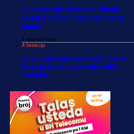
Ovo niko nije očekivao: Nikola
Vasilj iznenadio izborom novog
kluba!
3 sedmica 4 dan
A Selekcija
Jovo Lukić ima novi klub: Trener
Cluja praktično potvrdio veliki
transfer!
2 dan 10 h
A Selekcija
Stigla potvrda od predsjednika
kluba: Jovo Lukić uskoro pravi
transfer!?