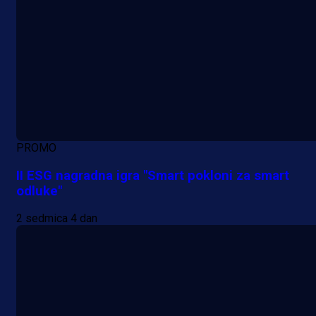
PROMO
II ESG nagradna igra "Smart pokloni za smart
odluke"
2 sedmica 4 dan