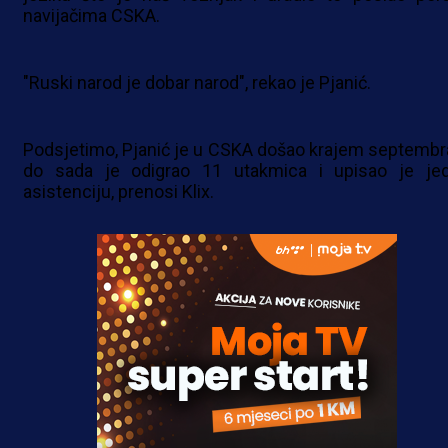
navijačima CSKA.
"Ruski narod je dobar narod", rekao je Pjanić.
Podsjetimo, Pjanić je u CSKA došao krajem septembra
do sada je odigrao 11 utakmica i upisao je je
asistenciju, prenosi Klix.