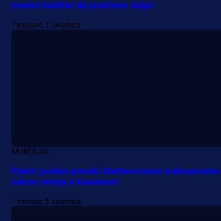
imamo kvalitet da prođemo dalje!
1 mjesec 1 sedmica
A Selekcija
Sjajna završnica bivšeg Zmaja:
Pogledajte gol Kenana Kodre prot
MUNDIJAL
Real Madrida!
Pjanić poslao poruku Barbarezovim izabranicima
nakon remija s Kanadom!
8 h 2 min
1 mjesec 3 sedmica