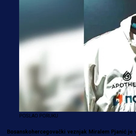
POSLAO PORUKU
Bosanskohercegovački veznjak Miralem Pjanić je 