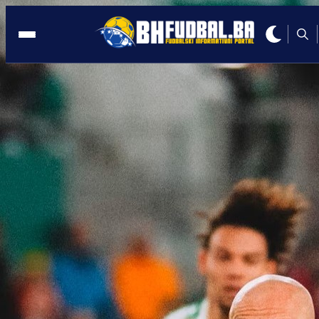
BIVŠI REPREZENTATIVAC
18:44, 20.02.2025
PJANIĆ DIGAO MOSKVU NA NOGE:
Kakva poruka navijačima CSKA!
Autor:
BHFudbal.ba