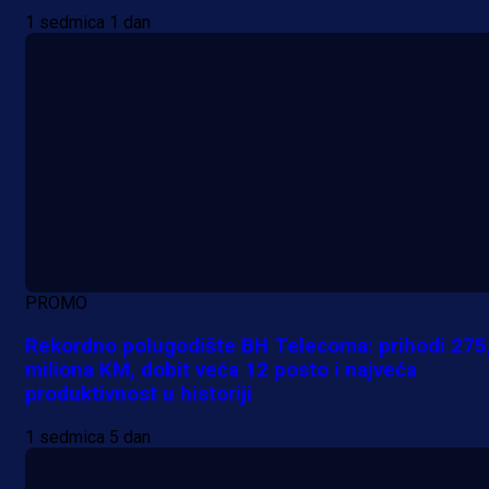
1 sedmica 1 dan
PROMO
Rekordno polugodište BH Telecoma: prihodi 275
miliona KM, dobit veća 12 posto i najveća
produktivnost u historiji
1 sedmica 5 dan