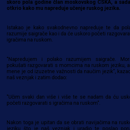
skoro pola godine član moskovskog CSKA, a sada
otkrio kako mu napreduje učenje ruskog jezika.
Istakao je kako svakodnevno napreduje te da pol
razumije saigrače kao i da će uskoro početi razgovarat
igračima na ruskom.
"Napredujem i polako razumijem saigrače. Mo
pokušati razgovarati s momcima na ruskom jeziku, a
mene je od izuzetne važnosti da naučim jezik", kazao
naš veznjak i zatim dodao:
"Učim svaki dan više i više te se nadam da ću usk
početi razgovarati s igračima na ruskom".
Nakon toga je upitan da se obrati navijačima na rus
jeziku što je naš veznjak i uradio te poslao por