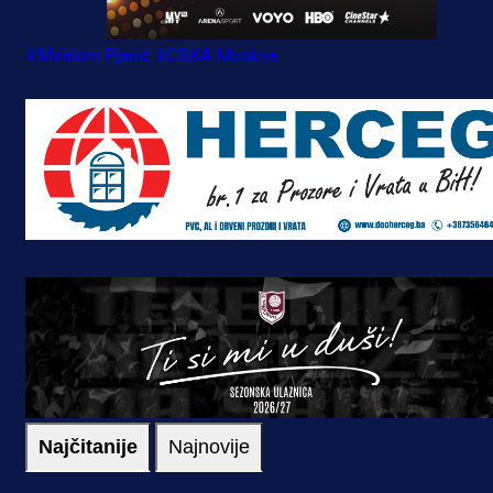
#Miralem Pjanić
#CSKA Moskva
Najčitanije
Najnovije