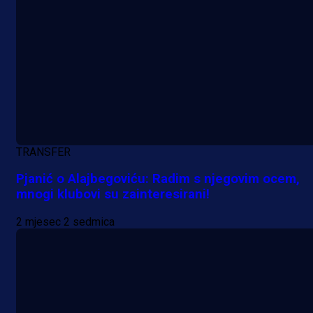
TRANSFER
Pjanić o Alajbegoviću: Radim s njegovim ocem,
mnogi klubovi su zainteresirani!
2 mjesec 2 sedmica