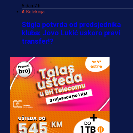
5 dan 7 h
A Selekcija
Stigla potvrda od predsjednika
kluba: Jovo Lukić uskoro pravi
transfer!?
3 sedmica 6 dan
A Selekcija
Zmajevi dobili veliko pojačanje:
Fudbaler Olympiacosa želi obući
dres BiH!
3 sedmica 5 dan
Premijer liga BiH
Misimović priveden: SIPA ga tereti
za pranje novca, pretresaju