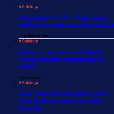
A Selekcija
Sve je gotovo: Edin Džeko donio
odluku, evo gdje nastavlja karijeru
1 sedmica 6 dan
A Selekcija
Ovo niko nije očekivao: Nikola
Vasilj iznenadio izborom novog
kluba!
4 sedmica 8 h
A Selekcija
Jovo Lukić ima novi klub: Trener
Cluja praktično potvrdio veliki
transfer!