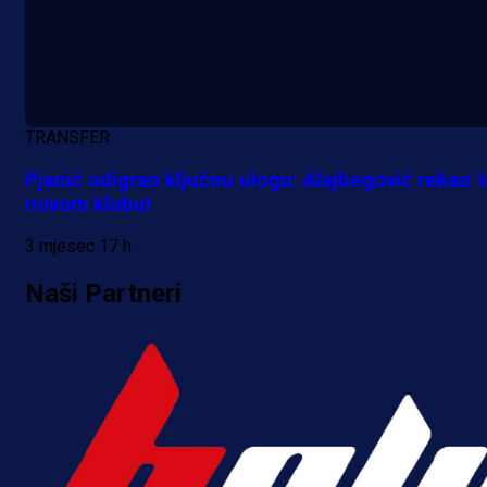
A Selekcija
TRANSFER
Kakva partija Omerovića: Postiga
Pjanić odigrao ključnu ulogu: Alajbegović rekao 'd
dva gola za samo tri minute!
novom klubu!
9 h 11 min
3 mjesec 17 h
Naši Partneri