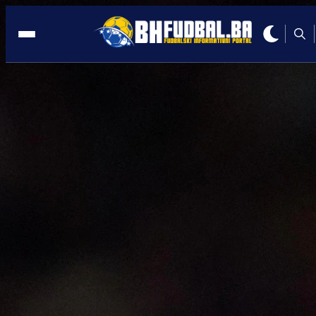
NJEMAČKA
19:33, 11.02.2025
Irfan Peljto pregledao VAR snimak, pa
dosudio penal za PSG
Autor:
Redakcija