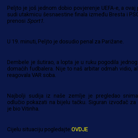
Peljto je još jednom dobio povjerenje UEFA-e, a ovaj 
sudi utakmicu šesnaestine finala između Bresta i PSG
prenosi
Sport1
.
U 19. minuti, Peljto je dosudio penal za Parižane.
Dembele je šutirao, a lopta je u ruku pogodila jednog
domaćih fudbalera. Nije to naš arbitar odmah vidio, ali
reagovala VAR soba.
Najbolji sudija iz naše zemlje je pregledao snima
odlučio pokazati na bijelu tačku. Siguran izvođač za 
je bio Vitinha.
Cijelu situaciju pogledajte
OVDJE
.