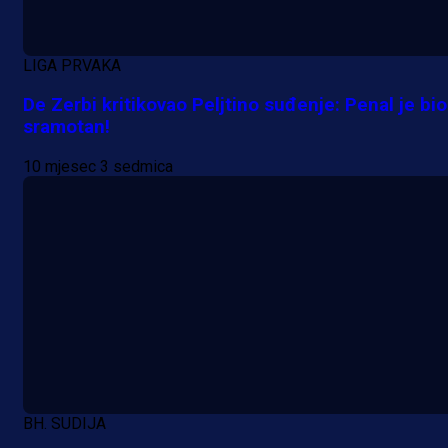
A Selekcija
Pogledajte gol: Tabaković zabio z
LIGA PRVAKA
trijumf Salzburga u Evropskoj ligi!
De Zerbi kritikovao Peljtino suđenje: Penal je bio
sramotan!
1 dan 1 h
10 mjesec 3 sedmica
BH. SUDIJA