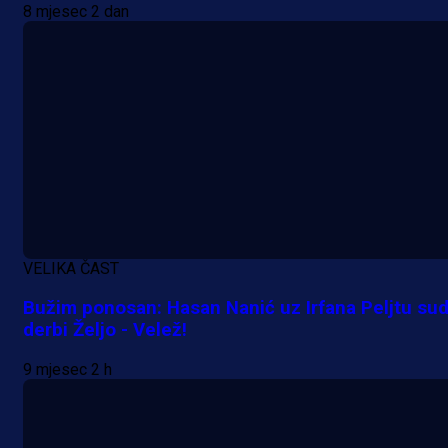
8 mjesec 2 dan
Premijer liga BiH
Grbavica se prisjetila Izeta Nanića
VELIKA ČAST
Manijaci razvili posebnu parolu!
Bužim ponosan: Hasan Nanić uz Irfana Peljtu sud
derbi Željo - Velež!
19 h 2 min
9 mjesec 2 h