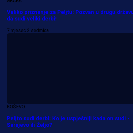
GRČKA
Veliko priznanje za Peljtu: Pozvan u drugu držav
da sudi veliki derbi!
7 mjesec 2 sedmica
KOŠEVO
Peljto sudi derbi: Ko je uspješniji kada on sudi -
Sarajevo ili Željo?