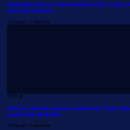
Pogledajte šta su iz Real Madrida rekli o Peljti: 
niko nije očekivao!
10 mjesec 3 sedmica
Promo vijesti
Počinje Premijer liga BiH: Pronađi
specijale i iskoristi jedinstvenu
ponudu
SUDIJA
1 dan 4 h
UEFA mu ukazala ogromno povjerenje: Peljto dije
Više vijesti
pravdu Real Madridu!
10 mjesec 3 sedmica