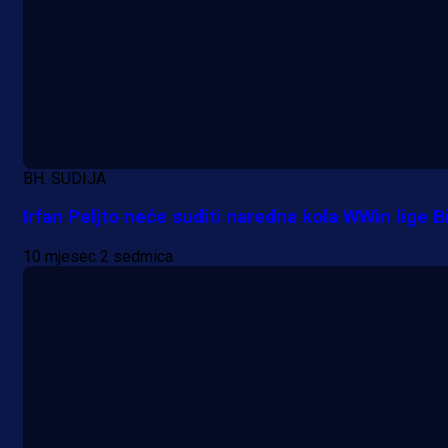
BH. SUDIJA
Irfan Peljto neće suditi naredna kola WWin lige B
10 mjesec 2 sedmica
A Selekcija
Samed Baždar predstavljen u
novom klubu, nosit će kultni broj
devet!
22 h 11 min