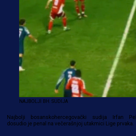
NAJBOLJI BH. SUDIJA
Najbolji bosanskohercegovački sudija Irfan Pel
dosudio je penal na večerašnjoj utakmici Lige prvaka.