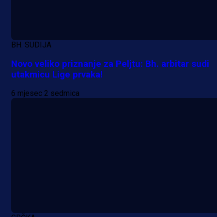
BH. SUDIJA
Novo veliko priznanje za Peljtu: Bh. arbitar sudi
utakmicu Lige prvaka!
6 mjesec 2 sedmica
Premijer liga BiH
Željo uprkos svim problemima
krenuo pobjedom: Plavi slavili na
Grbavici!
18 h 14 min