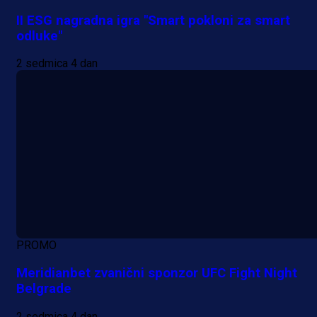
II ESG nagradna igra "Smart pokloni za smart
odluke"
2 sedmica 4 dan
PROMO
Meridianbet zvanični sponzor UFC Fight Night
Belgrade
2 sedmica 4 dan