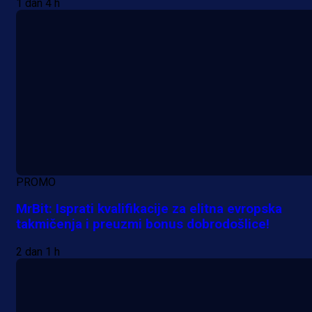
1 dan 4 h
PROMO
MrBit: Isprati kvalifikacije za elitna evropska
takmičenja i preuzmi bonus dobrodošlice!
2 dan 1 h