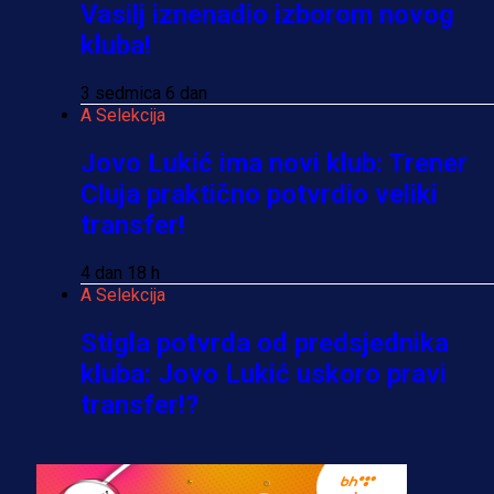
Vasilj iznenadio izborom novog
kluba!
3 sedmica 6 dan
A Selekcija
Jovo Lukić ima novi klub: Trener
Cluja praktično potvrdio veliki
transfer!
4 dan 18 h
A Selekcija
Stigla potvrda od predsjednika
kluba: Jovo Lukić uskoro pravi
transfer!?
3 sedmica 5 dan
A Selekcija