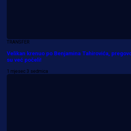
A Selekcija
TRANSFER
Da li je selektor zadovoljan: Evo š
Velikan krenuo po Benjamina Tahirovića, pregovo
je Barbarez rekao o transferu
su već počeli!
Alajbegovića u Juventus!
1 mjesec 3 sedmica
1 dan 19 h