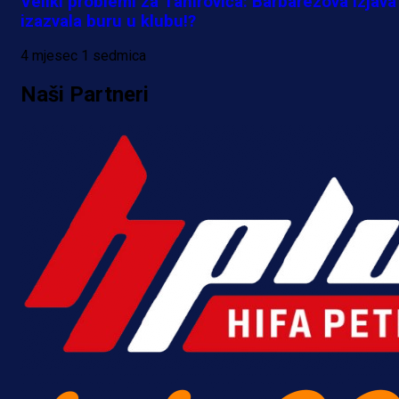
Veliki problemi za Tahirovića: Barbarezova izjava
izazvala buru u klubu!?
4 mjesec 1 sedmica
Naši Partneri