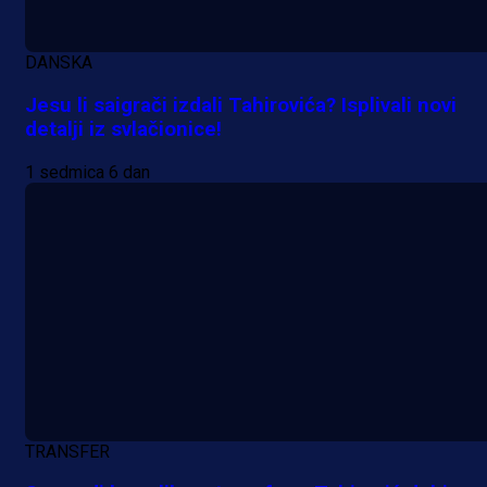
DANSKA
Jesu li saigrači izdali Tahirovića? Isplivali novi
detalji iz svlačionice!
1 sedmica 6 dan
TRANSFER