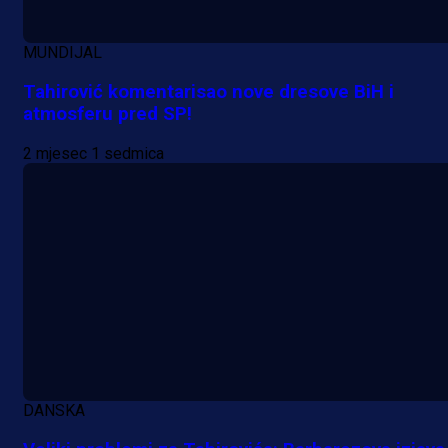
MUNDIJAL
Tahirović komentarisao nove dresove BiH i
atmosferu pred SP!
2 mjesec 1 sedmica
DANSKA