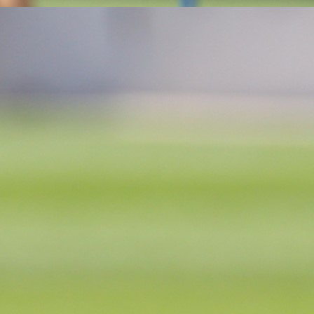
Tahirović trebao imati više priliku za igru. Ove sez
odigrao je samo tri utakmice za Ajax.
#Benjamin Tahirović
#Ajax
#Brondby