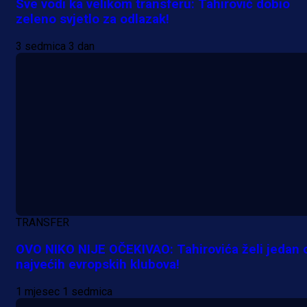
Sve vodi ka velikom transferu: Tahirović dobio
zeleno svjetlo za odlazak!
3 sedmica 3 dan
A Selekcija
Lukić seli u Bundesligu? Dva
njemačka kluba krenula po bh.
reprezentativca!
1 dan 19 h
TRANSFER
OVO NIKO NIJE OČEKIVAO: Tahirovića želi jedan 
najvećih evropskih klubova!
1 mjesec 1 sedmica