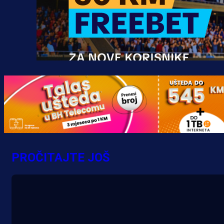
Promo vijesti
MrBit: Isprati kvalifikacije za elitn
evropska takmičenja i preuzmi
PROČITAJTE JOŠ
bonus dobrodošlice!
20 h 49 min