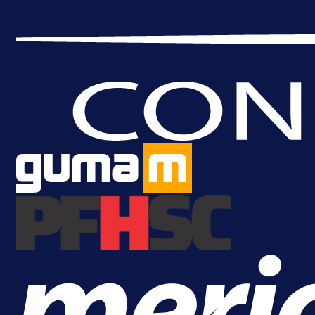
A Selekcija
Brat Kerima Alajbegovića pozvan 
reprezentaciju Njemačke!
1 dan 19 h
Više vijesti