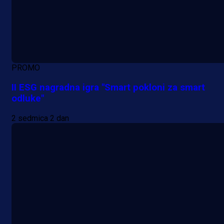
PROMO
II ESG nagradna igra "Smart pokloni za smart
odluke"
2 sedmica 2 dan