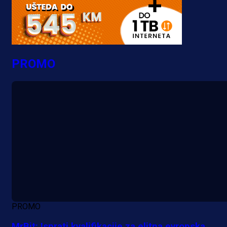
PROMO
PROMO
MrBit: Isprati kvalifikacije za elitna evropska