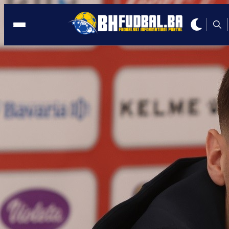
NAŠAO KLUB
23:13, 03.02.2025
BOMBA U KASNE SATE: Benjamin
Tahirović ima novi klub!
Autor:
BHFudbal.ba