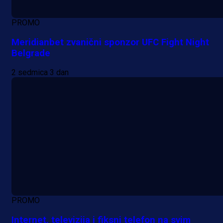
PROMO
Meridianbet zvanični sponzor UFC Fight Night
Belgrade
2 sedmica 3 dan
PROMO
Internet, televizija i fiksni telefon na svim