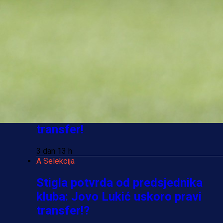
Ovo niko nije očekivao: Nikola
Vasilj iznenadio izborom novog
kluba!
3 sedmica 5 dan
A Selekcija
Jovo Lukić ima novi klub: Trener
Cluja praktično potvrdio veliki
transfer!
3 dan 13 h
A Selekcija
Stigla potvrda od predsjednika
kluba: Jovo Lukić uskoro pravi
transfer!?