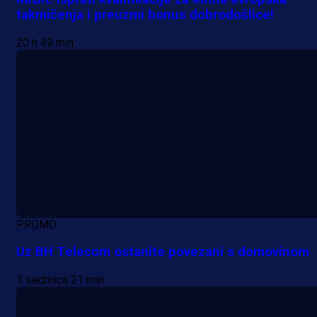
takmičenja i preuzmi bonus dobrodošlice!
20 h 49 min
PROMO
Uz BH Telecom ostanite povezani s domovinom
1 sedmica 21 min