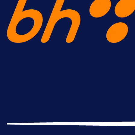
A Selekcija
Reprezentativac BiH bi mogao
postati novo pojačanje Hajduka!
1 dan 19 h