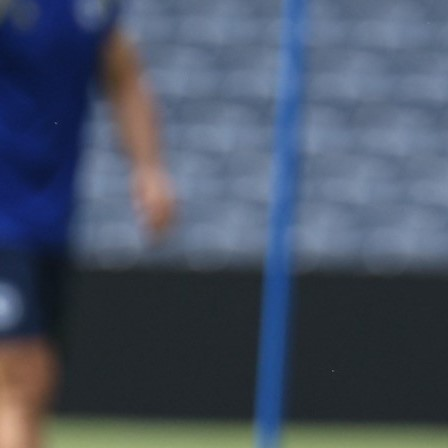
SELI U DANSKU
Saga oko Benjamina Tahirovića i napuštanja Aja
konačno je izgleda došla do samog kraja.
Naš reprezentativac novi je fudbaler dans
Brondbyja, koji je za njegove usluge Ajaxu platio 2
miliona eura, što može još narasti kroz određ
bonuse.
Vijesti su ovo koje ohrabruju i selektora Barbareza, je