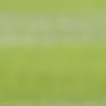
Najčitanije
Najnovije
A Selekcija
Sve je gotovo: Edin Džeko donio
odluku, evo gdje nastavlja karijeru
1 sedmica 5 dan
A Selekcija