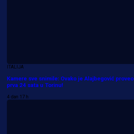
20 h 51 min
ITALIJA
Kamere sve snimile: Ovako je Alajbegović proveo
prva 24 sata u Torinu!
4 dan 17 h