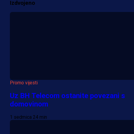
Izdvojeno
Više vijesti
Promo vijesti
Uz BH Telecom ostanite povezani s
domovinom
1 sedmica 24 min