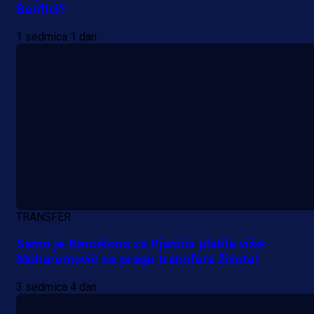
Benfici?
1 sedmica 1 dan
TRANSFER
Samo je Barcelona za Pjanića platila više:
Muharemović na pragu transfera života!
3 sedmica 4 dan