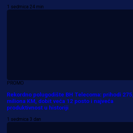
1 sedmica 24 min
PROMO
Rekordno polugodište BH Telecoma: prihodi 275
miliona KM, dobit veća 12 posto i najveća
produktivnost u historiji
1 sedmica 3 dan