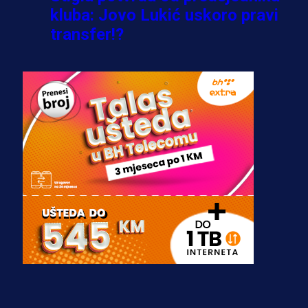
kluba: Jovo Lukić uskoro pravi
transfer!?
3 sedmica 4 dan
A Selekcija
Zmajevi dobili veliko pojačanje:
Fudbaler Olympiacosa želi obući
dres BiH!
3 sedmica 3 dan
Premijer liga BiH
Misimović priveden: SIPA ga tereti
za pranje novca, pretresaju
prostorije FK Borac!
1 sedmica 6 dan