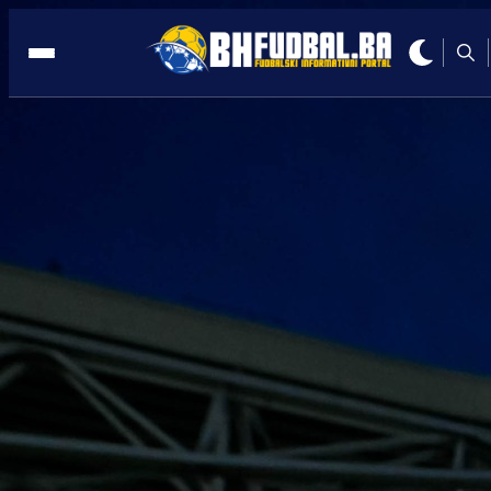
FRANCUSKA
07:51, 03.02.2025
Kako je Dedić završio u Marseillu? Evo
prave ISTINE!
Autor:
Redakcija