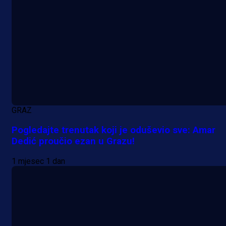
A Selekcija
GRAZ
Da li je selektor zadovoljan: Evo š
Pogledajte trenutak koji je oduševio sve: Amar
je Barbarez rekao o transferu
Dedić proučio ezan u Grazu!
Alajbegovića u Juventus!
1 mjesec 1 dan
1 dan 19 h