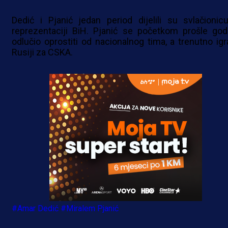
Dedić i Pjanić jedan period dijelili su svlačionic
reprezentaciji BiH. Pjanić se početkom prošle god
odlučio oprostiti od nacionalnog tima, a trenutno igr
Rusiji za CSKA.
#Amar Dedić
#Miralem Pjanić