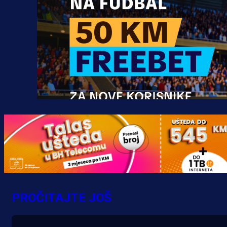
Promo vijesti
MrBit: Isprati kvalifikacije za elitn
evropska takmičenja i preuzmi
PROČITAJTE JOŠ
bonus dobrodošlice!