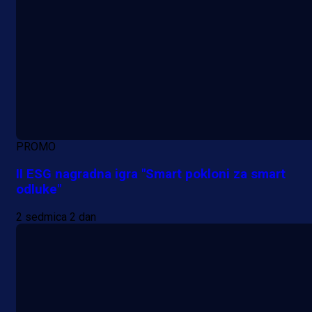
PROMO
II ESG nagradna igra "Smart pokloni za smart
odluke"
2 sedmica 2 dan