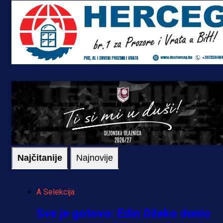
Najčitanije
Najnovije
A Selekcija
Sve je gotovo: Edin Džeko donio