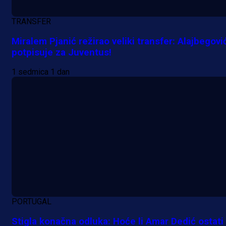
TRANSFER
Miralem Pjanić režirao veliki transfer: Alajbegovi
potpisuje za Juventus!
1 sedmica 1 dan
A Selekcija
Lukić seli u Bundesligu? Dva
njemačka kluba krenula po bh.
reprezentativca!
1 dan 19 h
PORTUGAL
Stigla konačna odluka: Hoće li Amar Dedić ostati