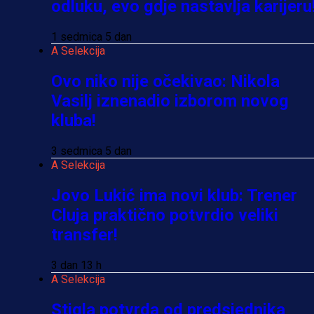
odluku, evo gdje nastavlja karijeru
1 sedmica 5 dan
A Selekcija
Ovo niko nije očekivao: Nikola
Vasilj iznenadio izborom novog
kluba!
3 sedmica 5 dan
A Selekcija
Jovo Lukić ima novi klub: Trener
Cluja praktično potvrdio veliki
transfer!
3 dan 13 h
A Selekcija
Stigla potvrda od predsjednika