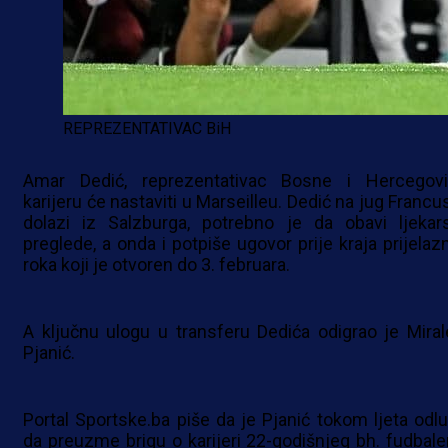
REPREZENTATIVAC BiH
Amar Dedić, reprezentativac Bosne i Hercegovi
karijeru će nastaviti u Marseilleu. Dedić na jug Francu
dolazi iz Salzburga, potrebno je da obavi ljekar
preglede, a onda i potpiše ugovor prije kraja prijelaz
roka koji je otvoren do 3. februara.
A ključnu ulogu u transferu Dedića odigrao je Mira
Pjanić.
Portal Sportske.ba piše da je Pjanić tokom ljeta odlu
da preuzme brigu o karijeri 22-godišnjeg bh. fudbaler