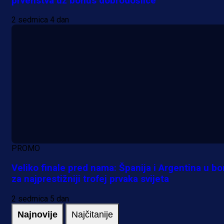
prvenstva uz bonus dobrodošlice
2 sedmica 4 dan
PROMO
Veliko finale pred nama: Španija i Argentina u bo
za najprestižniji trofej prvaka svijeta
2 sedmica 5 dan
Najnovije
Najčitanije