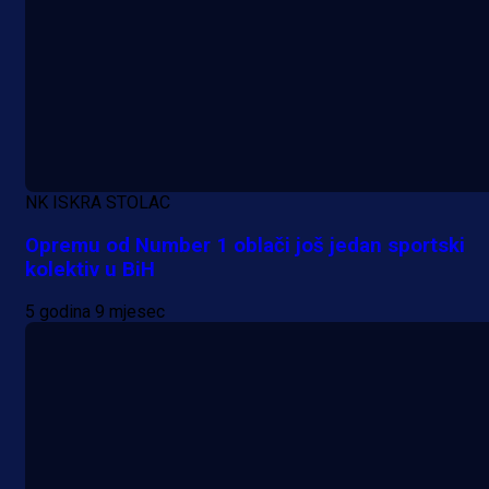
Premijer liga BiH
Grbavica se prisjetila Izeta Nanića
NK ISKRA STOLAC
Manijaci razvili posebnu parolu!
Opremu od Number 1 oblači još jedan sportski
kolektiv u BiH
17 h 48 min
5 godina 9 mjesec