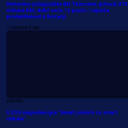
Rekordno polugodište BH Telecoma: prihodi 275
miliona KM, dobit veća 12 posto i najveća
produktivnost u historiji
1 sedmica 5 dan
PROMO
II ESG nagradna igra "Smart pokloni za smart
odluke"