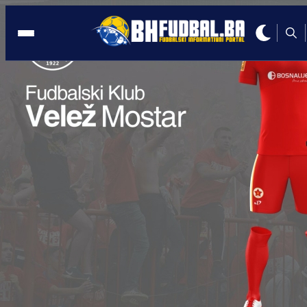
NUMBER 1
03:39, 06.09.2020
Zmajevi nose sublimacijske maske od
firme Number One
Autor:
BHFudbal.ba 2