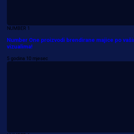
NUMBER 1
Number One proizvodi brendirane majice po vaš
vizualima!
A Selekcija
5 godina 10 mjesec
Samed Baždar predstavljen u
novom klubu, nosit će kultni broj
devet!
20 h 58 min
A Selekcija
Pogledajte gol: Tabaković zabio z