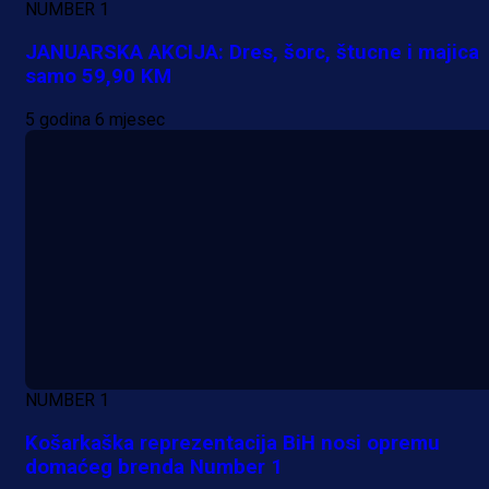
NUMBER 1
JANUARSKA AKCIJA: Dres, šorc, štucne i majica
samo 59,90 KM
5 godina 6 mjesec
Premijer liga BiH
Željo uprkos svim problemima
krenuo pobjedom: Plavi slavili na
Grbavici!
17 h 39 sekunda
NUMBER 1
Košarkaška reprezentacija BiH nosi opremu
domaćeg brenda Number 1