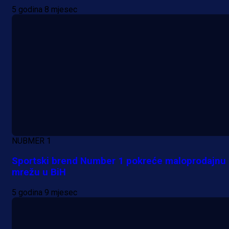
5 godina 8 mjesec
NUBMER 1
Sportski brend Number 1 pokreće maloprodajnu
mrežu u BiH
5 godina 9 mjesec