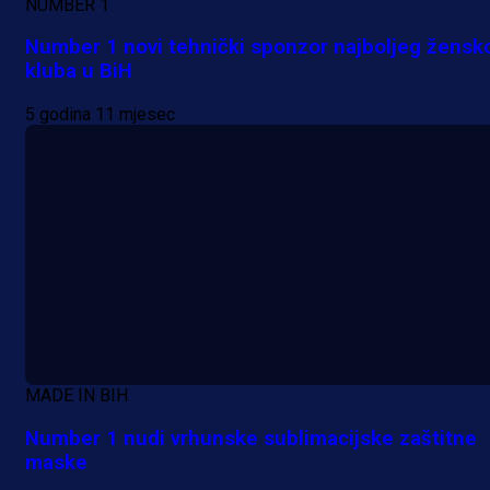
trijumf Salzburga u Evropskoj ligi!
NUMBER 1
Number 1 novi tehnički sponzor najboljeg žensk
1 dan 45 min
kluba u BiH
5 godina 11 mjesec
MADE IN BIH
Number 1 nudi vrhunske sublimacijske zaštitne
maske