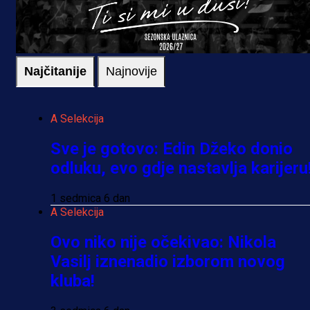
Najčitanije
Najnovije
A Selekcija
Sve je gotovo: Edin Džeko donio
odluku, evo gdje nastavlja karijeru
1 sedmica 6 dan
A Selekcija
Ovo niko nije očekivao: Nikola
Vasilj iznenadio izborom novog
kluba!