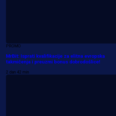
PROMO
MrBit: Isprati kvalifikacije za elitna evropska
takmičenja i preuzmi bonus dobrodošlice!
2 dan 42 min