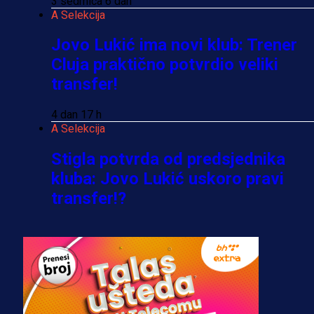
3 sedmica 6 dan
A Selekcija
Jovo Lukić ima novi klub: Trener
Cluja praktično potvrdio veliki
transfer!
4 dan 17 h
A Selekcija
Stigla potvrda od predsjednika
kluba: Jovo Lukić uskoro pravi
transfer!?
3 sedmica 5 dan
A Selekcija
Zmajevi dobili veliko pojačanje:
Fudbaler Olympiacosa želi obući
dres BiH!