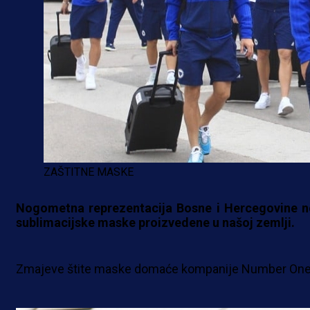
ZAŠTITNE MASKE
Nogometna reprezentacija Bosne i Hercegovine n
sublimacijske maske proizvedene u našoj zemlji.
Zmajeve štite maske domaće kompanije Number One