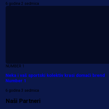
6 godina 2 sedmica
Promo vijesti
Počinje Premijer liga BiH: Pronađi
specijale i iskoristi jedinstvenu
ponudu
1 dan 2 h
NUMBER 1
Više vijesti
Neka i vaš sportski kolektiv krasi domaći brend
Number 1
6 godina 3 sedmica
Naši Partneri