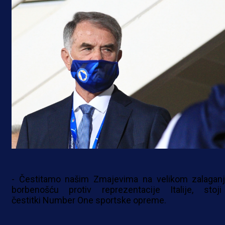
- Čestitamo našim Zmajevima na velikom zalaganj
borbenošću protiv reprezentacije Italije, stoj
čestitki Number One sportske opreme.