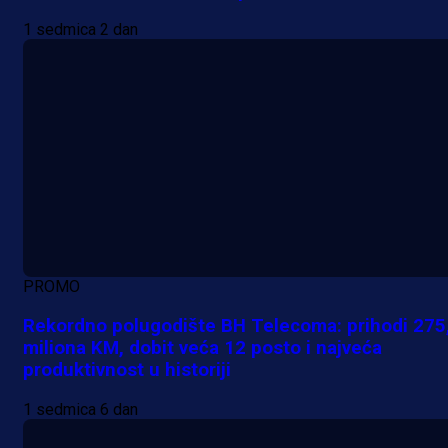
1 sedmica 2 dan
PROMO
Rekordno polugodište BH Telecoma: prihodi 275
miliona KM, dobit veća 12 posto i najveća
produktivnost u historiji
1 sedmica 6 dan