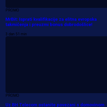
PROMO
MrBit: Isprati kvalifikacije za elitna evropska
takmičenja i preuzmi bonus dobrodošlice!
3 dan 51 min
PROMO
Uz BH Telecom ostanite povezani s domovinom