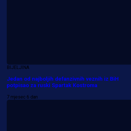
BIJELJINA
Jedan od najboljih defanzivnih veznih iz BiH
potpisao za ruski Spartak Kostroma
7 mjesec 6 dan