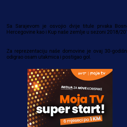
Sa Sarajevom je osvojio dvije titule prvaka Bosn
Hercegovine kao i Kup naše zemlje u sezoni 2018/20
Za reprezentaciju naše domovine je ovaj 30-godišn
odigrao osam utakmica i postigao gol.