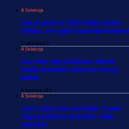
A Selekcija
Sve je gotovo: Edin Džeko donio
odluku, evo gdje nastavlja karijeru
2 sedmica 6 h
A Selekcija
Ovo niko nije očekivao: Nikola
Vasilj iznenadio izborom novog
kluba!
4 sedmica 18 h
A Selekcija
Jovo Lukić ima novi klub: Trener
Cluja praktično potvrdio veliki
transfer!