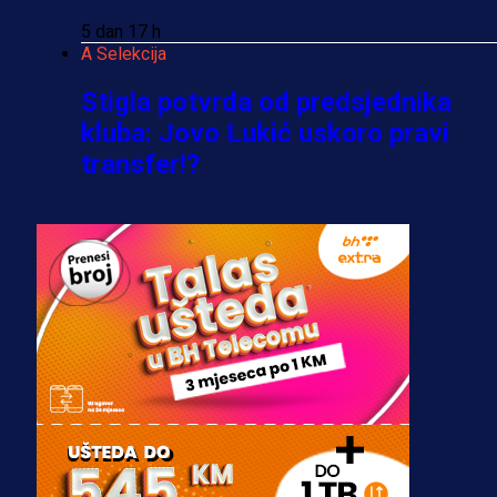
5 dan 17 h
A Selekcija
Stigla potvrda od predsjednika
kluba: Jovo Lukić uskoro pravi
transfer!?
3 sedmica 6 dan
A Selekcija
Zmajevi dobili veliko pojačanje:
Fudbaler Olympiacosa želi obući
dres BiH!
3 sedmica 5 dan
Premijer liga BiH
Misimović priveden: SIPA ga tereti
za pranje novca, pretresaju