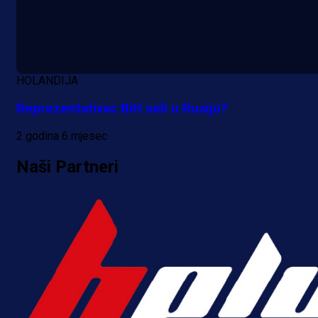
HOLANDIJA
Reprezentativac BiH seli u Rusiju?
2 godina 6 mjesec
Naši Partneri
Premijer liga BiH
Bez pobjednika u Mostaru:
Sarajevo kiksalo na startu