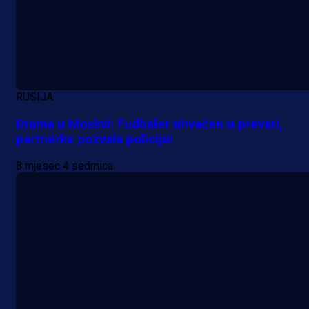
RUSIJA
Drama u Moskvi: Fudbaler uhvaćen u prevari,
partnerka pozvala policiju!
8 mjesec 4 sedmica
A Selekcija
Nova sezona, stari problemi: Esmi
Bajraktarević ponovo bez minuta 
PSV-u!
2 h 55 min