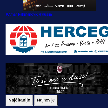
#Amar Rahmanović
#Rusija
Najčitanije
Najnovije