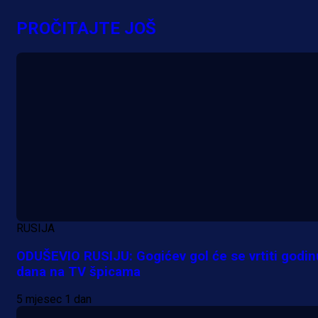
PROČITAJTE JOŠ
A Selekcija
Potencijalni reprezentativac BiH
pred velikim transferom: Ide kod
Demirovića u Stuttgart!
58 min 1 sekunda
RUSIJA
ODUŠEVIO RUSIJU: Gogićev gol će se vrtiti godin
dana na TV špicama
5 mjesec 1 dan