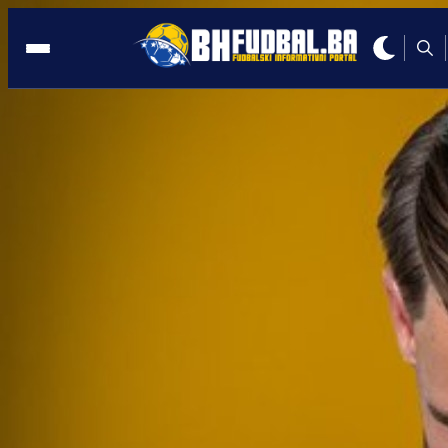
BIHAĆ
07:52, 23.12.2024
Rahmanović potpisao najvažniji ugovor
karijeri
Autor:
BHFudbal.ba