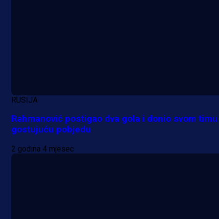
RUSIJA
Rahmanović postigao dva gola i donio svom timu
gostujuću pobjedu
2 godina 4 mjesec