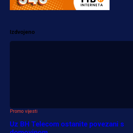
prostorije FK Borac!
2 sedmica 2 dan
Izdvojeno
Više vijesti
Promo vijesti
Uz BH Telecom ostanite povezani s
domovinom