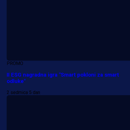
PROMO
II ESG nagradna igra "Smart pokloni za smart
odluke"
2 sedmica 5 dan