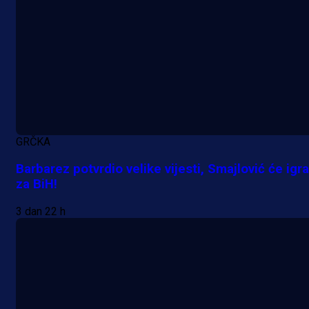
Promo vijesti
MrBit: Isprati kvalifikacije za elitn
GRČKA
evropska takmičenja i preuzmi
Barbarez potvrdio velike vijesti, Smajlović će igra
bonus dobrodošlice!
za BiH!
23 h 29 min
3 dan 22 h