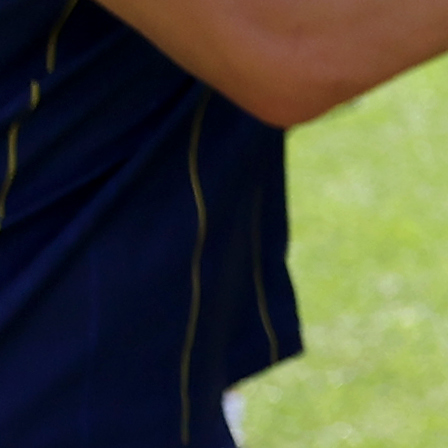
S obzirom na korijene mogao je Ibrahimović u teor
odjenuti i dres bh. reprezentacije.
“Moja majka je Hrvatica, otac iz Bosne, ali ja sam rođe
Švedskoj i u meni nikad nije postojala dilema za koga
igrati. Iskreno, mislim da mi niko nikad nije priša
pitanjem hoću li igrati za Hrvatsku ili Bosn
Hercegovinu”, pričao je svojevremeno.