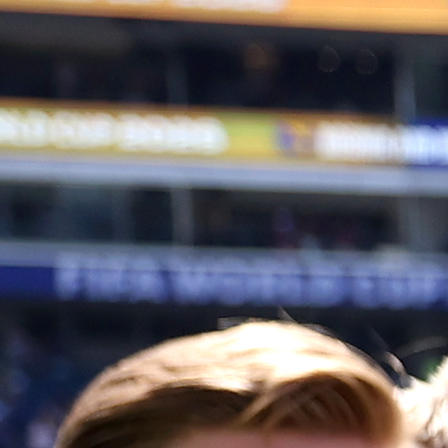
SJAJNI FUDBALER ŠVEDSKE
Nakon što je objesio kopačke o klin, Zlatan Ibrahimović
ostao u Milanu u kojem je završio igračku karijeru, te 
kao desna ruka vlasnika kompanije RedBird Capit
Partners.