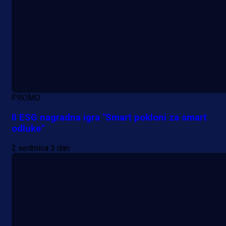
PROMO
II ESG nagradna igra "Smart pokloni za smart
odluke"
2 sedmica 3 dan