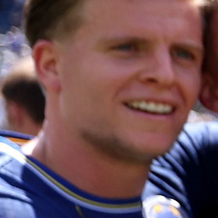
Ibrahimović je odrastao u predgrađu švedskog Malm
Otac Šefik mu je s područja Bosne i Hercegovine
majka Jurka je Hrvatica.
Do razvoda između Šefika i majke mu Jurke došlo kad
Zlatan imao samo dvije godine.
Ibrahimović je tokom godina znao istaknuti da
ponosan na ‘ić’ iz svojeg prezimena, kao i da je redo
tokom godina pratio zbivanja na Balkanu.
“Među mojim prvim sjećanjima kao djeteta
Jugoslavija. Vodili su me tamo kao dijete u autu 
vozom. Tamo je u to vrijeme vladao komunizam, bio je
drugi svijet u odnosu na Švedsku”, pričao je Ibrahimo
u jednom ranijem intervjuu.