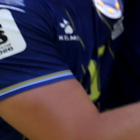
Njegov otac šefik je nekad radio kao harmonikaš
kasnije je postao folk pjevač. Najveći hit pod ime
‘Zlato, Zlatane’ posvetio je sinu Zlatanu. Od oca Šef
Zlatan je naslijedio ljubav prema fudbalu, a zanimljivo
kako nikad nije otkrio za koji klub navija, kako s pros
bivše Jugoslavije, tako i u izboru silnih velikana čije
boje branio.
A tu su Mälmo, Ajax, Juventus, Inter, Barcelona, Mil
PSG, LA Galaxy, Manchester United…
Znao je Ibrahimović reći da je Milan ‘najveći klub’
kojeg je igrao, a na upit o tome za koga navija uvijek
davao odgovor u sebi karakterističnom stilu: “Navi
samo za samog sebe”.