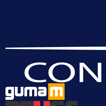
A Selekcija
Reprezentativac BiH bi mogao
postati novo pojačanje Hajduka!
1 dan 22 h
Više vijesti