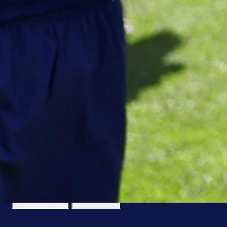
#Zlatan Ibrahimović
#BiH
Najčitanije
Najnovije