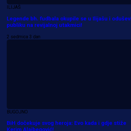
ILIJAŠ
Legende bh. fudbala okupile se u Ilijašu i odušev
publiku na revijalnoj utakmici!
2 sedmica 3 dan
BUGOJNO
BiH dočekuje svog heroja: Evo kada i gdje stiže
Kerim Alajbegović!