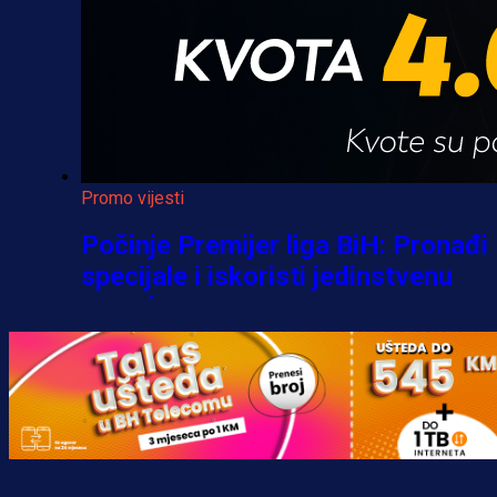
Promo vijesti
Počinje Premijer liga BiH: Pronađi
specijale i iskoristi jedinstvenu
ponudu
1 h 39 min
A Selekcija
Šta je Barbarez htio poručiti?