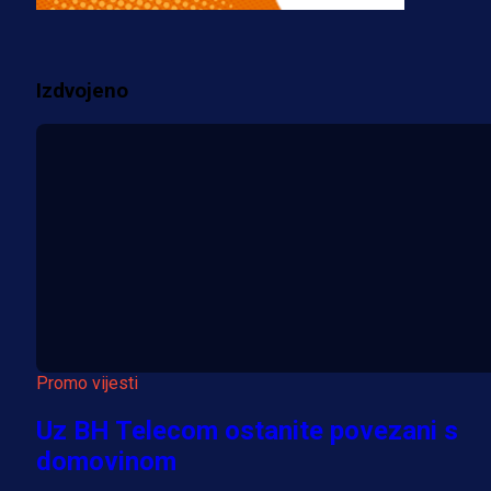
prostorije FK Borac!
2 sedmica 1 h
Izdvojeno
Više vijesti
Promo vijesti
Uz BH Telecom ostanite povezani s
domovinom