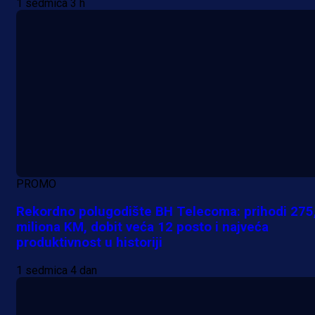
1 sedmica 3 h
PROMO
Rekordno polugodište BH Telecoma: prihodi 275
miliona KM, dobit veća 12 posto i najveća
produktivnost u historiji
1 sedmica 4 dan