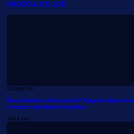
Njegova objava dolazi u veoma
PROČITAJTE JOŠ
zanimljivom trenutku!
16 h 6 min
OGLASIO SE
Šta je Barbarez htio poručiti? Njegova objava dol
u veoma zanimljivom trenutku!
16 h 6 min