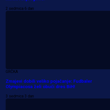
2 sedmica 6 dan
A Selekcija
Lukić seli u Bundesligu? Dva
njemačka kluba krenula po bh.
reprezentativca!
1 dan 22 h
GRČKA
Zmajevi dobili veliko pojačanje: Fudbaler
Olympiacosa želi obući dres BiH!
3 sedmica 3 dan