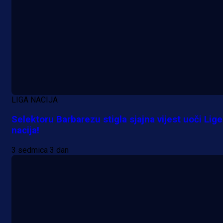
LIGA NACIJA
Selektoru Barbarezu stigla sjajna vijest uoči Lige
nacija!
3 sedmica 3 dan