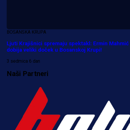
A Selekcija
Da li je selektor zadovoljan: Evo š
BOSANSKA KRUPA
je Barbarez rekao o transferu
Ljuti Krajišnici spremaju spektakl: Ermin Mahmić
Alajbegovića u Juventus!
dobija veliki doček u Bosanskoj Krupi!
1 dan 22 h
3 sedmica 6 dan
Naši Partneri