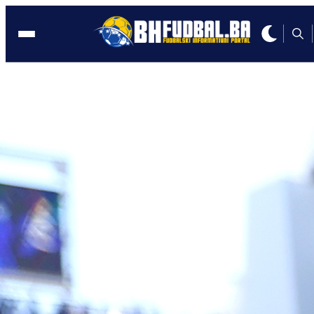
Švedska
00:01, 12.12.2024
EVO ISTINE: Ibrahimović OTKRIO zašt
nije obukao dres BiH!
Autor:
BHFudbal.ba