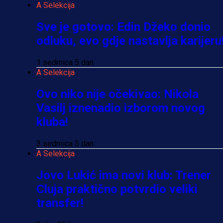
A Selekcija
Sve je gotovo: Edin Džeko donio
odluku, evo gdje nastavlja karijeru
1 sedmica 5 dan
A Selekcija
Ovo niko nije očekivao: Nikola
Vasilj iznenadio izborom novog
kluba!
3 sedmica 5 dan
A Selekcija
Jovo Lukić ima novi klub: Trener
Cluja praktično potvrdio veliki
transfer!