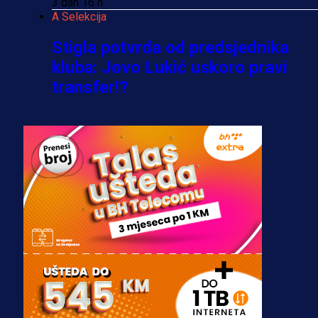
3 dan 16 h
A Selekcija
Stigla potvrda od predsjednika
kluba: Jovo Lukić uskoro pravi
transfer!?
3 sedmica 4 dan
A Selekcija
Zmajevi dobili veliko pojačanje:
Fudbaler Olympiacosa želi obući
dres BiH!
3 sedmica 3 dan
Premijer liga BiH
Misimović priveden: SIPA ga tereti
za pranje novca, pretresaju