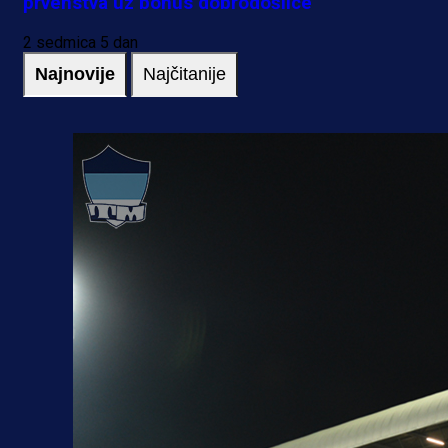
prvenstva uz bonus dobrodošlice
2 sedmica 5 dan
Najnovije
Najčitanije