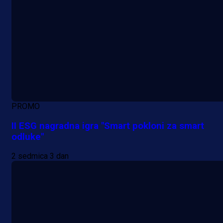
PROMO
II ESG nagradna igra "Smart pokloni za smart
odluke"
2 sedmica 3 dan