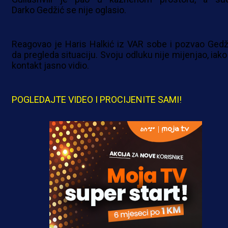
Darko Gedžić se nije oglasio.
Reagovao je Haris Halkić iz VAR sobe i pozvao Gedž
da pregleda situaciju. Svoju odluku nije mijenjao, iako
kontakt jasno vidio.
POGLEDAJTE VIDEO I PROCIJENITE SAMI!