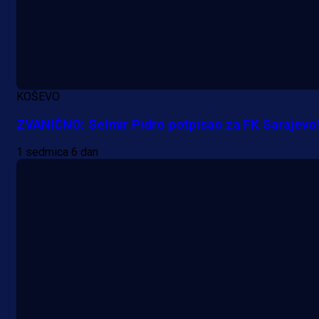
KOŠEVO
ZVANIČNO: Selmir Pidro potpisao za FK Sarajevo
1 sedmica 6 dan
Promo vijesti