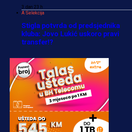
3 dan 23 h
A Selekcija
Stigla potvrda od predsjednika
kluba: Jovo Lukić uskoro pravi
transfer!?
3 sedmica 5 dan
A Selekcija
Zmajevi dobili veliko pojačanje:
Fudbaler Olympiacosa želi obući
dres BiH!
3 sedmica 4 dan
Premijer liga BiH
Misimović priveden: SIPA ga tereti
za pranje novca, pretresaju