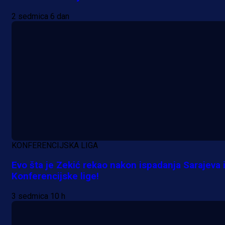
2 sedmica 6 dan
KONFERENCIJSKA LIGA
Evo šta je Zekić rekao nakon ispadanja Sarajeva 
Konferencijske lige!
Promo vijesti
3 sedmica 10 h
MrBit: Isprati kvalifikacije za elitn