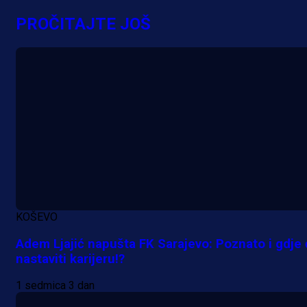
Grbavica se prisjetila Izeta Nanića
PROČITAJTE JOŠ
Manijaci razvili posebnu parolu!
4 min 55 sekunda
KOŠEVO
Adem Ljajić napušta FK Sarajevo: Poznato i gdje
nastaviti karijeru!?
1 sedmica 3 dan