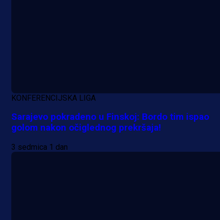
evropska takmičenja i preuzmi
bonus dobrodošlice!
1 dan 6 h
Više vijesti
KONFERENCIJSKA LIGA
Sarajevo pokradeno u Finskoj: Bordo tim ispao
golom nakon očiglednog prekršaja!
3 sedmica 1 dan