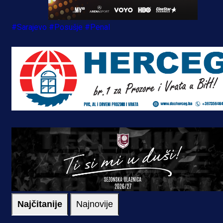
#Sarajevo
#Posušje
#Penal
Najčitanije
Najnovije