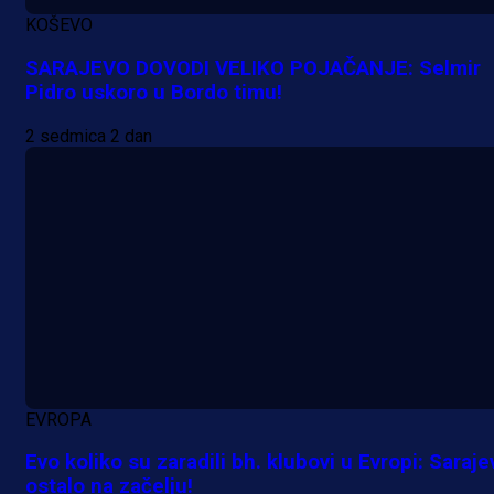
Počinje Premijer liga BiH: Pronađi
KOŠEVO
specijale i iskoristi jedinstvenu
ponudu
SARAJEVO DOVODI VELIKO POJAČANJE: Selmir
Pidro uskoro u Bordo timu!
9 h 8 min
2 sedmica 2 dan
A Selekcija
Šta je Barbarez htio poručiti?
Njegova objava dolazi u veoma
zanimljivom trenutku!
23 h 35 min
EVROPA
Evo koliko su zaradili bh. klubovi u Evropi: Saraje
ostalo na začelju!