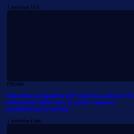
1 sedmica 10 h
PROMO
Rekordno polugodište BH Telecoma: prihodi 275
miliona KM, dobit veća 12 posto i najveća
produktivnost u historiji
1 sedmica 4 dan