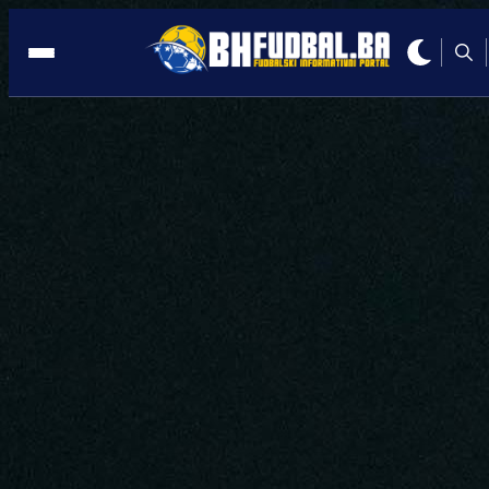
PREMIJER LIGA BIH
15:38, 07.12.2024
IMA LI KRAJA LAKRDIJI: Sarajevo
brutalno pokradeno?! (VIDEO)
Autor:
Redakcija