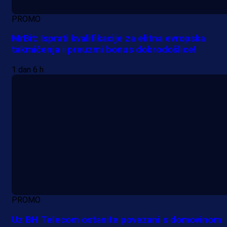
PROMO
MrBit: Isprati kvalifikacije za elitna evropska
takmičenja i preuzmi bonus dobrodošlice!
1 dan 6 h
PROMO
Uz BH Telecom ostanite povezani s domovinom