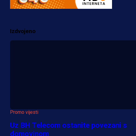
prostorije FK Borac!
2 sedmica 9 h
Izdvojeno
Više vijesti
Promo vijesti
Uz BH Telecom ostanite povezani s
domovinom