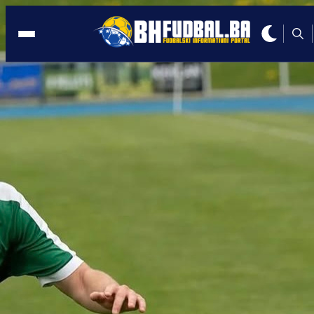
NJEMAČKA
21:00, 26.11.2024
ČUDO OD DJETETA: U Njemačkoj raste
novi Miralem Pjanić!
Autor:
BHFudbal.ba