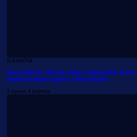
A Selekcija
Potencijalni reprezentativac BiH
pred velikim transferom: Ide kod
Demirovića u Stuttgart!
NJEMAČKA
23 h 33 min
Novi veliki bh. talenat ostaje u Njemačkoj: Armin
Spahić produžio ugovor s Borussijom!
3 mjesec 4 sedmica