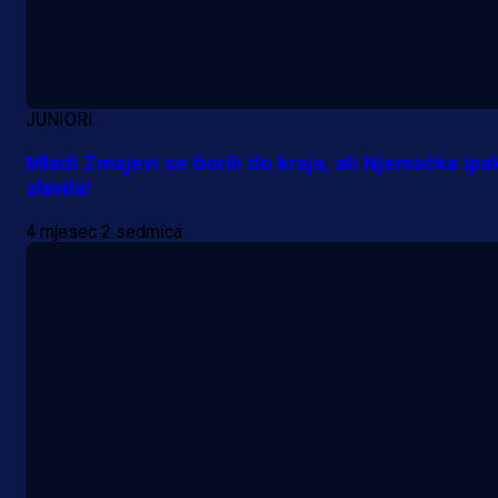
JUNIORI
Mladi Zmajevi se borili do kraja, ali Njemačka ipa
slavila!
4 mjesec 2 sedmica