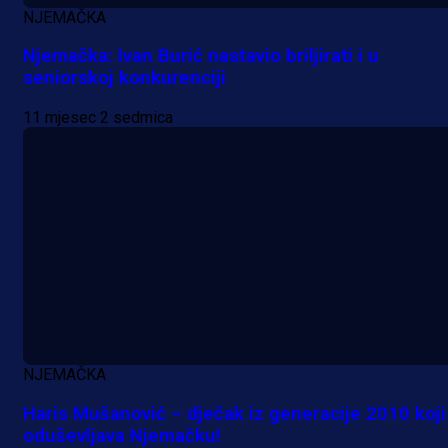
NJEMAČKA
Njemačka: Ivan Burić nastavio briljirati i u
seniorskoj konkurenciji
11 mjesec 2 sedmica
A Selekcija
Nova sezona, stari problemi: Esmi
Bajraktarević ponovo bez minuta 
PSV-u!
1 dan 1 h
NJEMAČKA
Haris Mušanović – dječak iz generacije 2010 koji
oduševljava Njemačku!