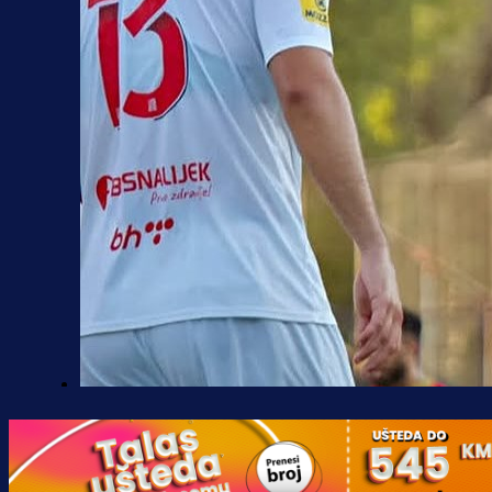
Premijer liga BiH
Borac do pobjede, ali scene iz
Banje Luke zgrozile javnost: Preki