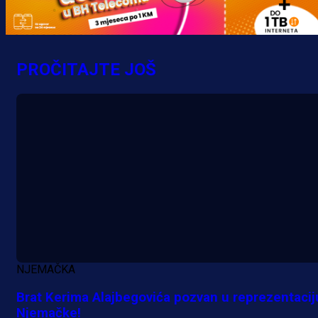
zbog skandiranja Ratku Mladiću!
16 h 33 min
PROČITAJTE JOŠ
NJEMAČKA
Brat Kerima Alajbegovića pozvan u reprezentacij
Njemačke!