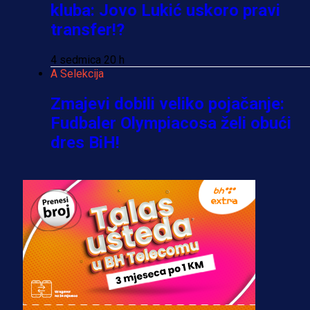
kluba: Jovo Lukić uskoro pravi
transfer!?
4 sedmica 20 h
A Selekcija
Zmajevi dobili veliko pojačanje:
Fudbaler Olympiacosa želi obući
dres BiH!
3 sedmica 6 dan
Premijer liga BiH
Misimović priveden: SIPA ga tereti
za pranje novca, pretresaju
prostorije FK Borac!
2 sedmica 3 dan
Reprezentacije