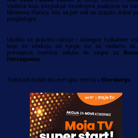
vještina koju posjeduje neodvojiva podsjeća na na
Miralema Planića. Već sa pet vidi se izrazito dobar pa
pregled igre...
Ukoliko se pravilno razvije i dosegne fudbalske vis
koje se očekuju od njega, svi se nadamo da
prevagnuti mamina odluka da zaigra za
Bosn
Hercegovinu
.
Treba još dodati da Leon igra i trenira u
Ebersbergu.