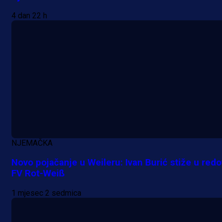
4 dan 22 h
NJEMAČKA
Novo pojačanje u Weileru: Ivan Burić stiže u red
FV Rot-Weiß
1 mjesec 2 sedmica