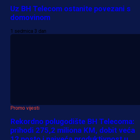
Uz BH Telecom ostanite povezani s
domovinom
1 sedmica 3 dan
Promo vijesti
Rekordno polugodište BH Telecoma:
prihodi 275,2 miliona KM, dobit veća
12 posto i najveća produktivnost u