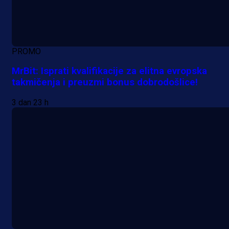
PROMO
MrBit: Isprati kvalifikacije za elitna evropska
takmičenja i preuzmi bonus dobrodošlice!
3 dan 23 h