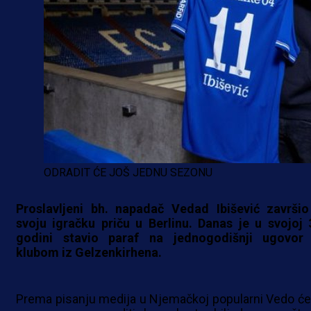
ODRADIT ĆE JOŠ JEDNU SEZONU
Proslavljeni bh. napadač Vedad Ibišević završio
svoju igračku priču u Berlinu. Danas je u svojoj 
godini stavio paraf na jednogodišnji ugovor
klubom iz Gelzenkirhena.
Prema pisanju medija u Njemačkoj popularni Vedo će