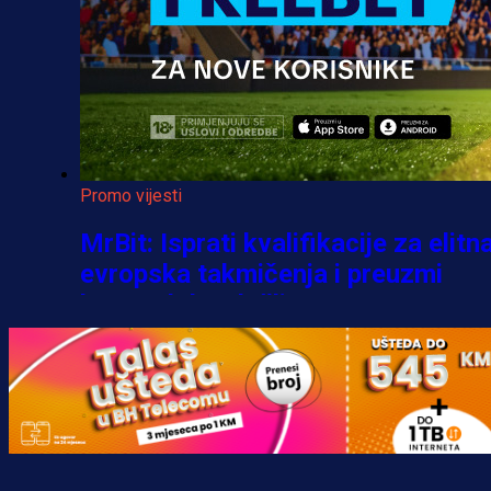
Promo vijesti
MrBit: Isprati kvalifikacije za elitn
evropska takmičenja i preuzmi
bonus dobrodošlice!
2 h 39 min