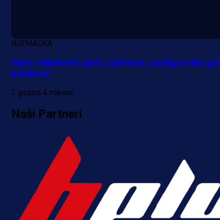
NJEMAČKA
Haris Tabaković igrač utakmice, postigao dva gol
asistirao!
2 godina 4 mjesec
Naši Partneri