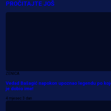
PROČITAJTE JOŠ
ZENICA
Vedad Bašagić napokon upoznao legendu po koj
je dobio ime!
4 mjesec 3 dan