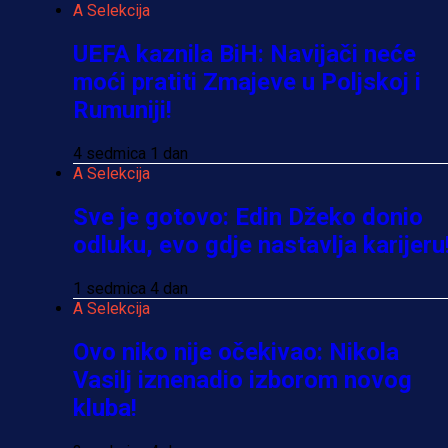
A Selekcija
UEFA kaznila BiH: Navijači neće
moći pratiti Zmajeve u Poljskoj i
Rumuniji!
4 sedmica 1 dan
A Selekcija
Sve je gotovo: Edin Džeko donio
odluku, evo gdje nastavlja karijeru
1 sedmica 4 dan
A Selekcija
Ovo niko nije očekivao: Nikola
Vasilj iznenadio izborom novog
kluba!