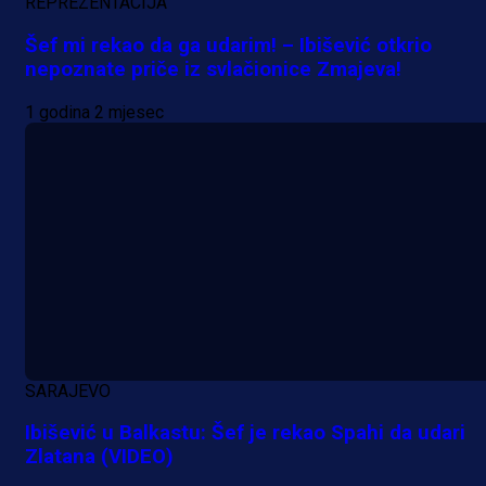
REPREZENTACIJA
Šef mi rekao da ga udarim! – Ibišević otkrio
nepoznate priče iz svlačionice Zmajeva!
1 godina 2 mjesec
SARAJEVO
Ibišević u Balkastu: Šef je rekao Spahi da udari
Zlatana (VIDEO)