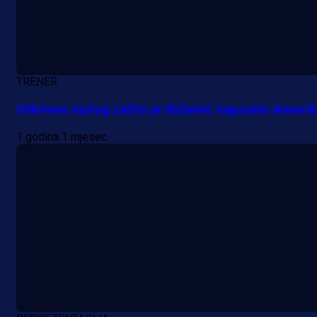
TRENER
A Selekcija
Otkriven razlog zašto je Ibišević napustio Ameri
Lukić seli u Bundesligu? Dva
1 godina 1 mjesec
njemačka kluba krenula po bh.
reprezentativca!
1 dan 1 h