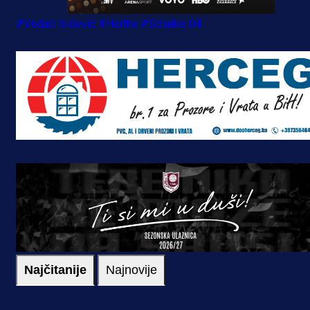
#Vedad Ibišević
#Hertha
#Schalke 04
Najčitanije
Najnovije