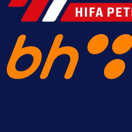
A Selekcija
Reprezentativac BiH bi mogao
postati novo pojačanje Hajduka!
1 dan 1 h