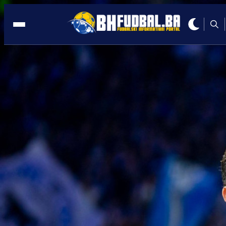
BIVŠI REPREZENTATIVAC BiH
18:38, 03.09.2020
BH. GOLGTER U NOVOM KLUBU: Veda
Ibišević prešao u Schalke 04!
Autor:
BHFudbal.ba