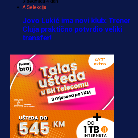
3 sedmica 4 dan
A Selekcija
Jovo Lukić ima novi klub: Trener
Cluja praktično potvrdio veliki
transfer!
2 dan 19 h
A Selekcija
Stigla potvrda od predsjednika
kluba: Jovo Lukić uskoro pravi
transfer!?
3 sedmica 3 dan
A Selekcija
Zmajevi dobili veliko pojačanje:
Fudbaler Olympiacosa želi obući