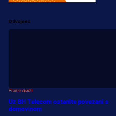
dres BiH!
3 sedmica 2 dan
Izdvojeno
Više vijesti
Promo vijesti
Uz BH Telecom ostanite povezani s
domovinom