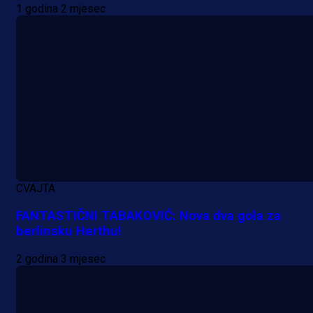
1 godina 2 mjesec
A Selekcija
Da li je selektor zadovoljan: Evo š
je Barbarez rekao o transferu
Alajbegovića u Juventus!
1 dan 1 h
CVAJTA
FANTASTIČNI TABAKOVIĆ: Nova dva gola za
berlinsku Herthu!
2 godina 3 mjesec