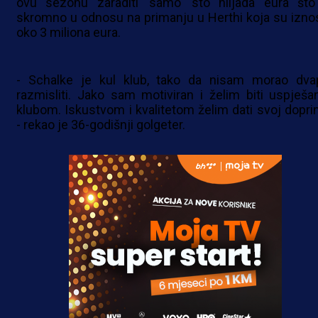
ovu sezonu zaraditi 'samo' sto hiljada eura što
skromno u odnosu na primanju u Herthi koja su iznos
oko 3 miliona eura.
- Schalke je kul klub, tako da nisam morao dva
razmisliti. Jako sam motiviran i želim biti uspješa
klubom. Iskustvom i kvalitetom želim dati svoj dopri
- rekao je 36-godišnji golgeter.