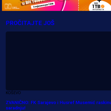
Promo vijesti
MrBit: Isprati kvalifikacije za elitn
evropska takmičenja i preuzmi
PROČITAJTE JOŠ
bonus dobrodošlice!
16 h 7 min
KOŠEVO
ZVANIČNO: FK Sarajevo i Husref Musemić raskinu
saradnju!