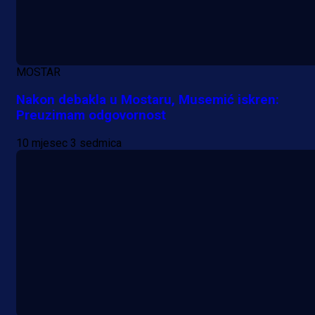
Lukić seli u Bundesligu? Dva
njemačka kluba krenula po bh.
reprezentativca!
1 dan 14 h
MOSTAR
Nakon debakla u Mostaru, Musemić iskren:
Preuzimam odgovornost
10 mjesec 3 sedmica