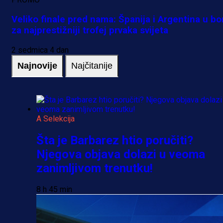
Veliko finale pred nama: Španija i Argentina u bo
za najprestižniji trofej prvaka svijeta
2 sedmica 4 dan
Najnovije
Najčitanije
A Selekcija
Šta je Barbarez htio poručiti?
Njegova objava dolazi u veoma
zanimljivom trenutku!
8 h 45 min