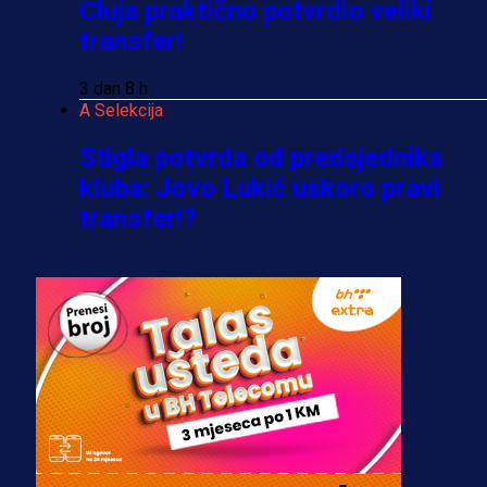
Cluja praktično potvrdio veliki
transfer!
3 dan 8 h
A Selekcija
Stigla potvrda od predsjednika
kluba: Jovo Lukić uskoro pravi
transfer!?
3 sedmica 4 dan
A Selekcija
Zmajevi dobili veliko pojačanje:
Fudbaler Olympiacosa želi obući
dres BiH!
3 sedmica 3 dan
Premijer liga BiH