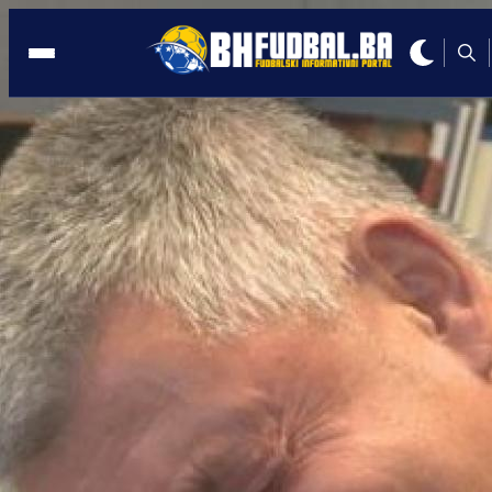
SARAJEVO
15:48, 22.10.2024
DRAKONSKA KAZNA: Musemiću čak 6
mjeseci kazne
Autor:
BHFudbal.ba