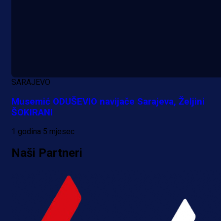
SARAJEVO
Musemić ODUŠEVIO navijače Sarajeva, Željini
ŠOKIRANI
1 godina 5 mjesec
Naši Partneri