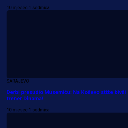
10 mjesec 1 sedmica
SARAJEVO
Derbi presudio Musemiću: Na Koševo stiže bivši
trener Dinama!
10 mjesec 1 sedmica