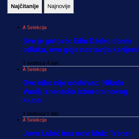
Najčitanije
Najnovije
A Selekcija
Sve je gotovo: Edin Džeko donio
odluku, evo gdje nastavlja karijeru
1 sedmica 4 dan
A Selekcija
Ovo niko nije očekivao: Nikola
Vasilj iznenadio izborom novog
kluba!
3 sedmica 5 dan
A Selekcija
Jovo Lukić ima novi klub: Trener