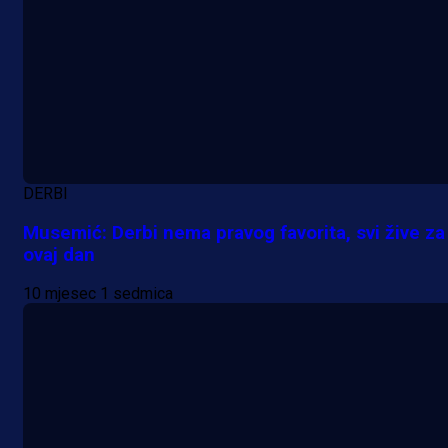
DERBI
Musemić: Derbi nema pravog favorita, svi žive za
ovaj dan
10 mjesec 1 sedmica
A Selekcija