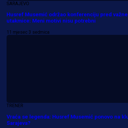
SARAJEVO
Husref Musemić održao konferenciju pred važne
utakmice: Meni motivi nisu potrebni
11 mjesec 3 sedmica
A Selekcija
TRENER
Da li je selektor zadovoljan: Evo š
Vraća se legenda: Husref Musemić ponovo na kl
je Barbarez rekao o transferu
Sarajeva?