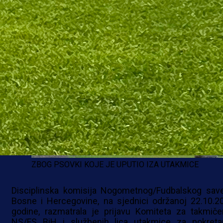
ZBOG PSOVKI KOJE JE UPUTIO IZA UTAKMICE
Disciplinska komisija Nogometnog/Fudbalskog sav
Bosne i Hercegovine, na sjednici održanoj 22.10.2
godine, razmatrala je prijavu Komiteta za takmiče
NS/FS BiH i službenih lica utakmice za pokreta