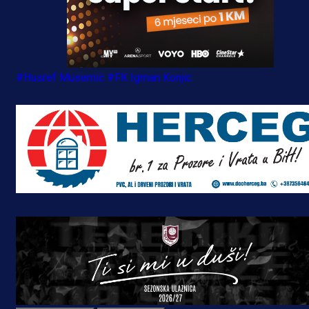
#Husref Musemić
#FK Igman Konjic