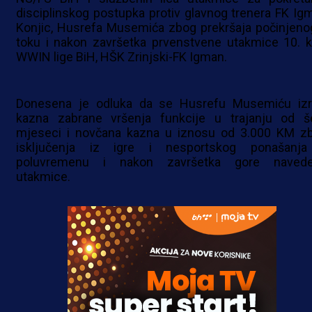
disciplinskog postupka protiv glavnog trenera FK Ig
Konjic, Husrefa Musemića zbog prekršaja počinjeno
toku i nakon završetka prvenstvene utakmice 10. k
WWIN lige BiH, HŠK Zrinjski-FK Igman.
Donesena je odluka da se Husrefu Musemiću izr
kazna zabrane vršenja funkcije u trajanju od š
mjeseci i novčana kazna u iznosu od 3.000 KM z
isključenja iz igre i nesportskog ponašanj
poluvremenu i nakon završetka gore naved
utakmice.