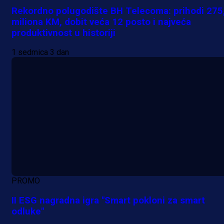
Rekordno polugodište BH Telecoma: prihodi 275
miliona KM, dobit veća 12 posto i najveća
produktivnost u historiji
1 sedmica 3 dan
PROMO
II ESG nagradna igra "Smart pokloni za smart
odluke"