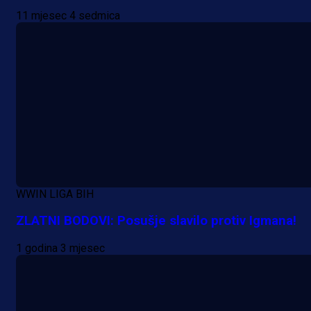
Alajbegovića u Juventus!
11 mjesec 4 sedmica
1 dan 15 h
WWIN LIGA BIH
ZLATNI BODOVI: Posušje slavilo protiv Igmana!
1 godina 3 mjesec