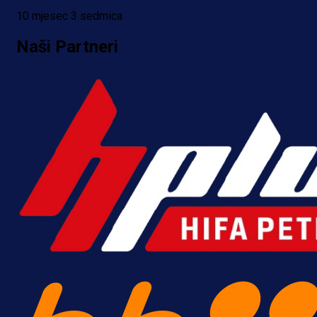
10 mjesec 3 sedmica
10 h 55 min
Naši Partneri