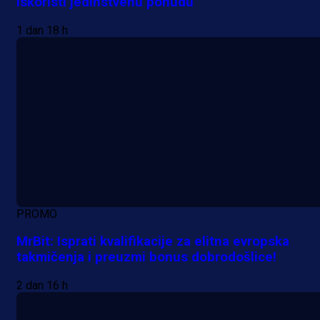
iskoristi jedinstvenu ponudu
1 dan 18 h
PROMO
MrBit: Isprati kvalifikacije za elitna evropska
takmičenja i preuzmi bonus dobrodošlice!
2 dan 16 h