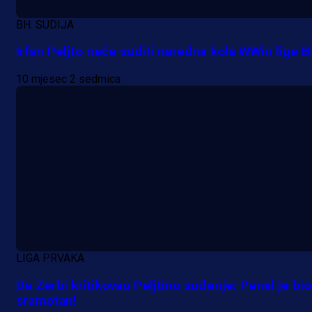
BH. SUDIJA
Irfan Peljto neće suditi naredna kola WWin lige B
10 mjesec 2 sedmica
LIGA PRVAKA
A Selekcija
De Zerbi kritikovao Peljtino suđenje: Penal je bio
Kakva partija Omerovića: Postiga
sramotan!
dva gola za samo tri minute!