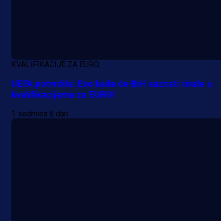
KVALIFIKACIJE ZA EURO
UEFA potvrdila: Evo kada će BiH saznati rivale u
kvalifikacijama za EURO!
1 sedmica 6 dan