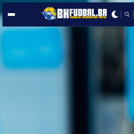
NJEMAČKA
12:23, 23.04.2024
Irfan Peljto ide na Evropsko prvenstvo!
Autor:
Redakcija
12:23, 23.04.2024