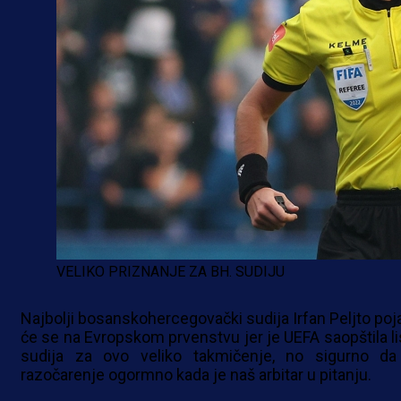
VELIKO PRIZNANJE ZA BH. SUDIJU
Najbolji bosanskohercegovački sudija Irfan Peljto poja
će se na Evropskom prvenstvu jer je UEFA saopštila li
sudija za ovo veliko takmičenje, no sigurno da
razočarenje ogormno kada je naš arbitar u pitanju.