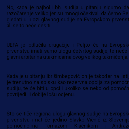
No, kada je najbolji bh. sudija u pitanju sigurno da
razočarenje veliko jer su mnogi očekivali da ćemo Pel
gledati u ulozi glavnog sudije na Evropskom prvenst
ali se to neće desiti.
UEFA je odlučila drugačije i Peljto će na Evrops
prvenstvu imati samo ulogu četvrtog sudije, te neće b
glavni arbitar na utakmicama ovog velikog takmičenja.
Kada je u pitanju Ibrišimbegović on je također na listi,
je trenutno na spisku kao rezervna opcija za pomoć
sudiju, te će biti u opciji ukoliko se neko od pomoćn
povrijedi ili dobije lošu ocjenu.
Što se tiče regiona ulogu glavnog sudije na Evrops
prvenstvu imat će jedino Slavko Vičnić iz Slovenij
pomoćnicima Tomažom Klačnikom i Andra