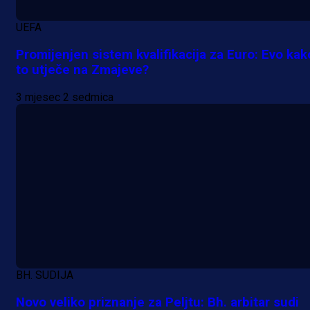
UEFA
Promijenjen sistem kvalifikacija za Euro: Evo kak
to utječe na Zmajeve?
3 mjesec 2 sedmica
Premijer liga BiH
Bez pobjednika u Mostaru:
BH. SUDIJA
Sarajevo kiksalo na startu
Novo veliko priznanje za Peljtu: Bh. arbitar sudi
prvenstva!