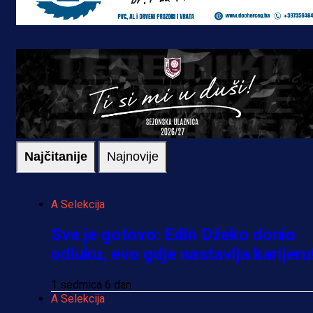
Najčitanije
Najnovije
A Selekcija
Sve je gotovo: Edin Džeko donio
odluku, evo gdje nastavlja karijeru
1 sedmica 6 dan
A Selekcija