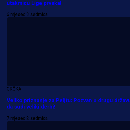
utakmicu Lige prvaka!
7 h 46 min
6 mjesec 3 sedmica
GRČKA
Veliko priznanje za Peljtu: Pozvan u drugu držav
da sudi veliki derbi!
7 mjesec 2 sedmica