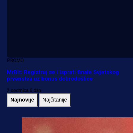
PROMO
MrBit: Registruj se i isprati finale Svjetskog
prvenstva uz bonus dobrodošlice
2 sedmica 6 dan
Najnovije
Najčitanije