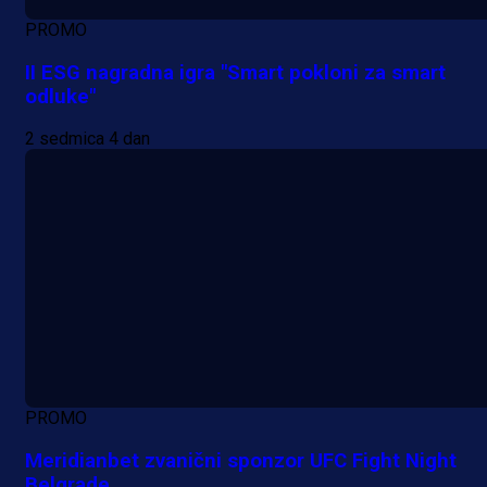
PROMO
II ESG nagradna igra "Smart pokloni za smart
odluke"
2 sedmica 4 dan
PROMO
Meridianbet zvanični sponzor UFC Fight Night
Belgrade