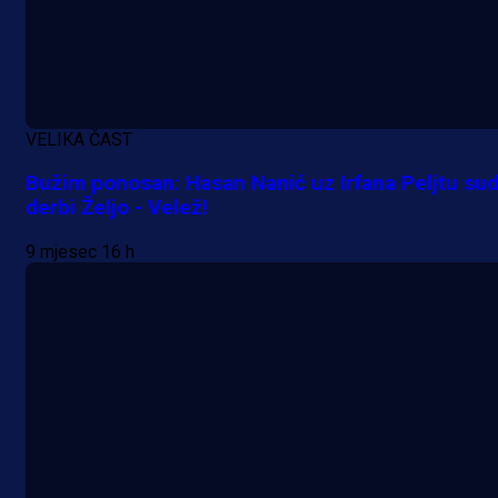
A Selekcija
Sjajna završnica bivšeg Zmaja:
Pogledajte gol Kenana Kodre prot
VELIKA ČAST
Real Madrida!
Bužim ponosan: Hasan Nanić uz Irfana Peljtu sud
derbi Željo - Velež!
9 h 46 min
9 mjesec 16 h