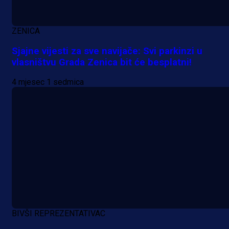
Demirovića u Stuttgart!
ZENICA
1 dan 1 h
Sjajne vijesti za sve navijače: Svi parkinzi u
vlasništvu Grada Zenica bit će besplatni!
4 mjesec 1 sedmica
BIVŠI REPREZENTATIVAC