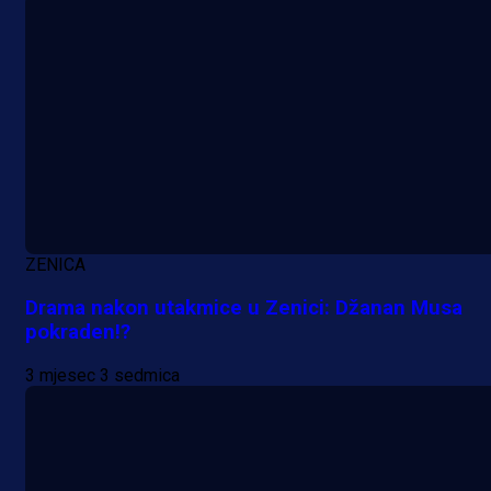
ZENICA
Drama nakon utakmice u Zenici: Džanan Musa
pokraden!?
3 mjesec 3 sedmica