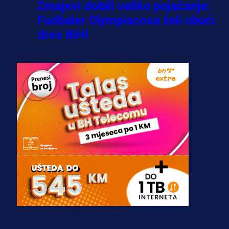
Zmajevi dobili veliko pojačanje:
Fudbaler Olympiacosa želi obući
dres BiH!
3 sedmica 6 dan
Premijer liga BiH
Misimović priveden: SIPA ga tereti
za pranje novca, pretresaju
prostorije FK Borac!
2 sedmica 3 dan
Reprezentacije
Bio je uhapšen s Tijanom Ajfon u
BiH, a sada sudi finale Svjetskog
prvenstva!
3 sedmica 3 dan