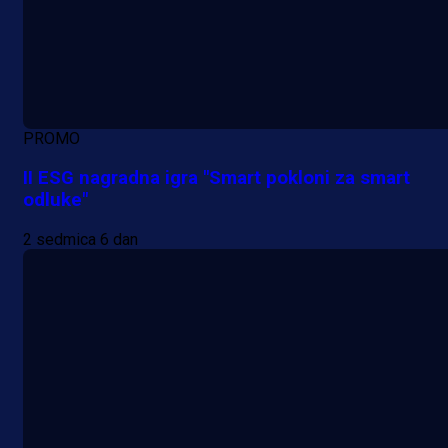
PROMO
II ESG nagradna igra "Smart pokloni za smart
odluke"
2 sedmica 6 dan