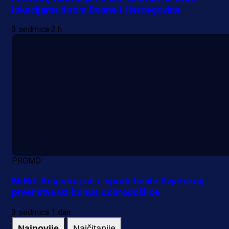
lokacijama širom Bosne i Hercegovine
3 sedmica 2 h
PROMO
MrBit: Registruj se i isprati finale Svjetskog
prvenstva uz bonus dobrodošlice
3 sedmica 1 dan
Najnovije
Najčitanije