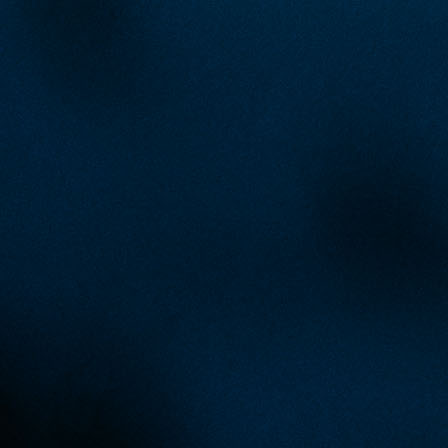
VRŠAJEVIĆ PODRŽAO AKCIJU NK ČELIK
U okviru kantonalne lige Zeničko-dobojskog kanto
NK Čelik je danas na Bilinom polju savladao N
Šeher sa rezultatom 2:0.
Iako navijačima nije dozvoljeno prisustvo na tribina
mnogi bivši igrači i poznate osobe uključile su s