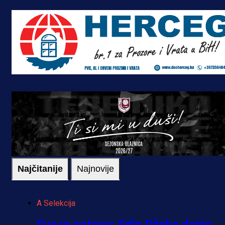
Najčitanije
Najnovije
A Selekcija
Sve je gotovo: Edin Džeko donio