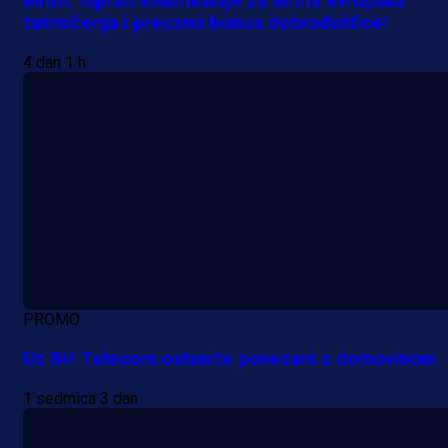
MrBit: Isprati kvalifikacije za elitna evropska
takmičenja i preuzmi bonus dobrodošlice!
4 dan 1 h
PROMO
Uz BH Telecom ostanite povezani s domovinom
1 sedmica 3 dan