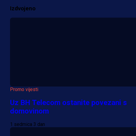
Izdvojeno
Više vijesti
Promo vijesti
Uz BH Telecom ostanite povezani s
domovinom
1 sedmica 3 dan