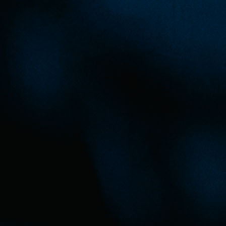
akciju pomoći NK Čelik, time što su kupili ulaznice
današnji meč Zeničana.
Jedan od takvih je i bivši reprezentativac BiH, Avd
Vršajević, koji je za današnju utakmicu Čelika kupio 
ulaznica i na taj način pomogao bivšem klubu.