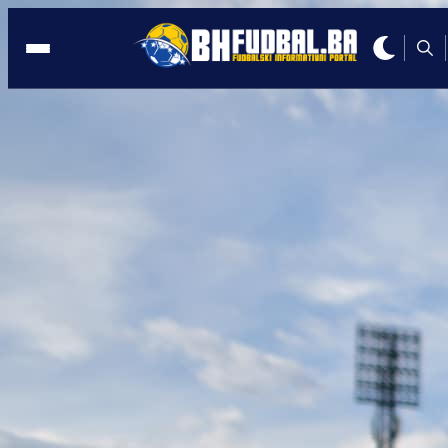
POMOĆ ZA NK ČELIK
00:36, 23.08.2020
Avdija Vršajević kupio 100 ulaznica za
današnju utakmicu Čelika
Autor:
BHFudbal.ba 2