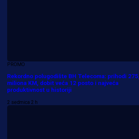
PROMO
Rekordno polugodište BH Telecoma: prihodi 275
miliona KM, dobit veća 12 posto i najveća
produktivnost u historiji
2 sedmica 2 h