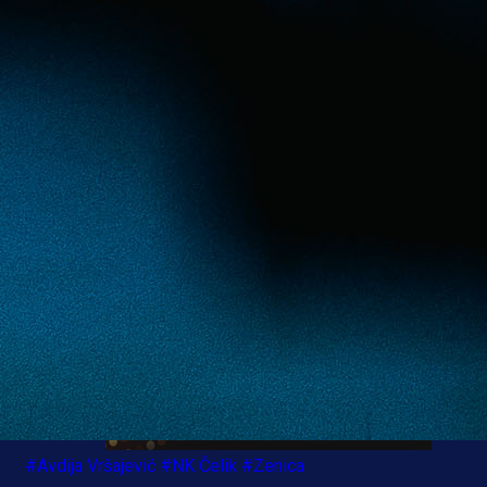
Vršajević nikada nije krio ljubav prema Čeliku čiji je 
nosio u dva navrata, odakle je 2012. godine preša
Hajduk iz Splita.
#Avdija Vršajević
#NK Čelik
#Zenica