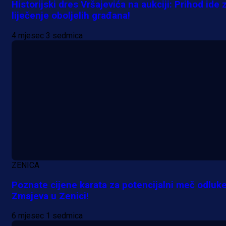
Historijski dres Vršajevića na aukciji: Prihod ide 
liječenje oboljelih građana!
4 mjesec 3 sedmica
ZENICA
Poznate cijene karata za potencijalni meč odluk
Zmajeva u Zenici!
6 mjesec 1 sedmica