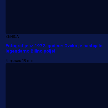
ZENICA
Fotografije iz 1972. godine: Ovako je nastajalo
legendarno Bilino polje!
4 mjesec 19 min
A Selekcija
Potencijalni reprezentativac BiH
pred velikim transferom: Ide kod