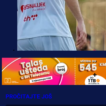
Premijer liga BiH
Borac do pobjede, ali scene iz
Banje Luke zgrozile javnost: Preki
zbog skandiranja Ratku Mladiću!
18 h 16 min
PROČITAJTE JOŠ