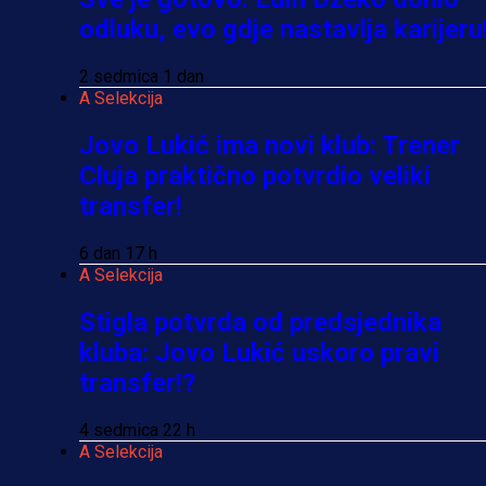
odluku, evo gdje nastavlja karijeru
2 sedmica 1 dan
A Selekcija
Jovo Lukić ima novi klub: Trener
Cluja praktično potvrdio veliki
transfer!
6 dan 17 h
A Selekcija
Stigla potvrda od predsjednika
kluba: Jovo Lukić uskoro pravi
transfer!?
4 sedmica 22 h
A Selekcija