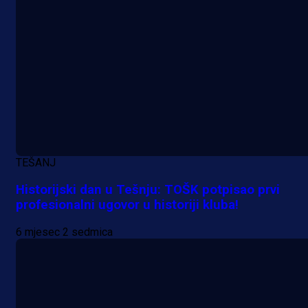
A Selekcija
Nova sezona, stari problemi: Esmi
Bajraktarević ponovo bez minuta 
PSV-u!
1 dan 3 h
TEŠANJ
Historijski dan u Tešnju: TOŠK potpisao prvi
profesionalni ugovor u historiji kluba!
6 mjesec 2 sedmica