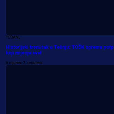
TEŠANJ
Historijski trenutak u Tešnju: TOŠK sprema potp
koji mijenja sve!
6 mjesec 2 sedmica