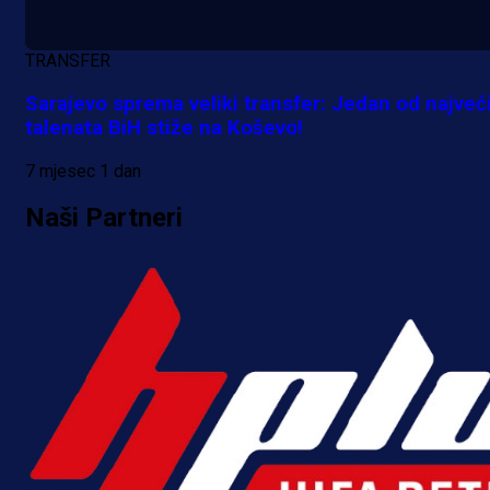
TRANSFER
Sarajevo sprema veliki transfer: Jedan od najveć
talenata BiH stiže na Koševo!
7 mjesec 1 dan
Naši Partneri