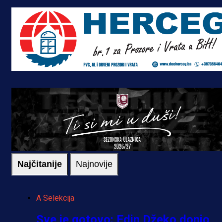
Najčitanije
Najnovije
A Selekcija
Sve je gotovo: Edin Džeko donio