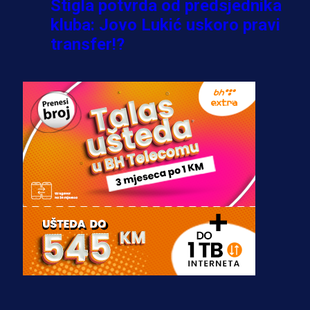
Stigla potvrda od predsjednika
kluba: Jovo Lukić uskoro pravi
transfer!?
3 sedmica 6 dan
A Selekcija
Zmajevi dobili veliko pojačanje:
Fudbaler Olympiacosa želi obući
dres BiH!
3 sedmica 5 dan
Premijer liga BiH
Misimović priveden: SIPA ga tereti
za pranje novca, pretresaju
prostorije FK Borac!
2 sedmica 1 dan