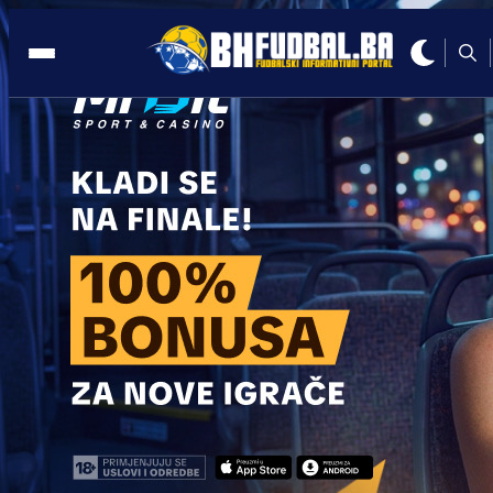
MARINA MUNTANER
01:18, 22.08.2020
Hodala sa Asensiom i Navarrom, a sad
uživa sa Zidaneovim sinom
Autor:
BHFudbal.ba 2