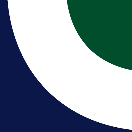
A Selekcija
Muharemović se ozbiljno nameće 
Leedsu: Nova dobra partija bh.