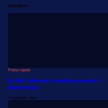
Izdvojeno
Više vijesti
Promo vijesti
Uz BH Telecom ostanite povezani s
domovinom
1 sedmica 1 dan