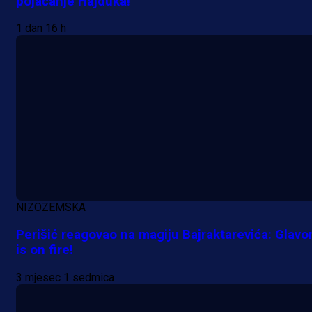
pojačanje Hajduka!
1 dan 16 h
NIZOZEMSKA
Perišić reagovao na magiju Bajraktarevića: Glavo
is on fire!
3 mjesec 1 sedmica