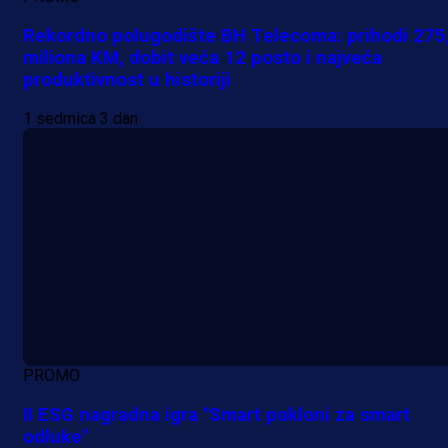
Rekordno polugodište BH Telecoma: prihodi 275
miliona KM, dobit veća 12 posto i najveća
produktivnost u historiji
1 sedmica 3 dan
PROMO
II ESG nagradna igra "Smart pokloni za smart
odluke"