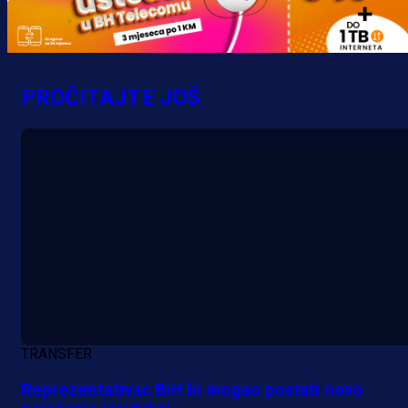
Promo vijesti
MrBit: Isprati kvalifikacije za elitn
evropska takmičenja i preuzmi
PROČITAJTE JOŠ
bonus dobrodošlice!
17 h 34 min
TRANSFER
Reprezentativac BiH bi mogao postati novo