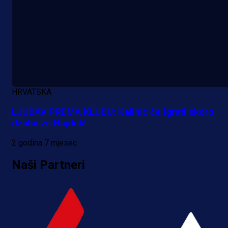
HRVATSKA
LJUBAV PREMA KLUBU: Kalinić će igrati skoro
džaba za Hajduk!
2 godina 7 mjesec
Naši Partneri