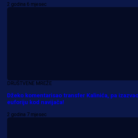
2 godina 6 mjesec
Alajbegovića u Juventus!
1 dan 16 h
DRUŠTVENE MREŽE
Džeko komentarisao transfer Kalinića, pa izazva
euforiju kod navijača!
2 godina 7 mjesec