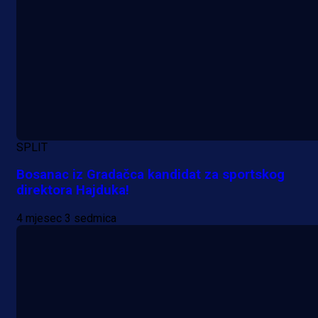
SPLIT
Bosanac iz Gradačca kandidat za sportskog
direktora Hajduka!
4 mjesec 3 sedmica
A Selekcija