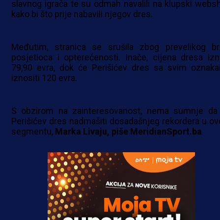
slavnog igrača te su odmah navalili na klupski webs
kako bi što prije nabavili njegov dres.
Međutim, stranica se srušila zbog prevelikog br
posjetioca i opterećenosti. Inače, cijena dresa izn
79,90 evra, dok će Perišićev dres sa svim oznak
iznositi 120 evra.
S obzirom na zainteresovanost, nema sumnje da
Perišićev dres nadmašiti dosadašnjeg rekordera u o
segmentu,
Marka Livaju, piše MeridianSport.ba