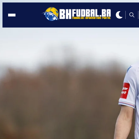
VELIKA POTRAŽNJA
13:02, 20.01.2024
Svi žele dres Ivana Perišića, webshop
Hajduka preopterećen!
Autor:
BHFudbal.ba