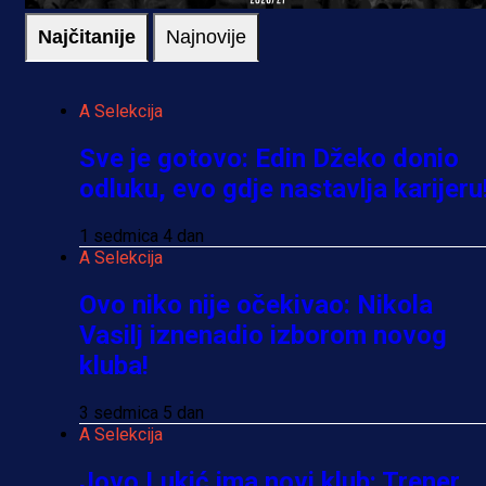
Najčitanije
Najnovije
A Selekcija
Sve je gotovo: Edin Džeko donio
odluku, evo gdje nastavlja karijeru
1 sedmica 4 dan
A Selekcija
Ovo niko nije očekivao: Nikola
Vasilj iznenadio izborom novog
kluba!
3 sedmica 5 dan
A Selekcija
Jovo Lukić ima novi klub: Trener