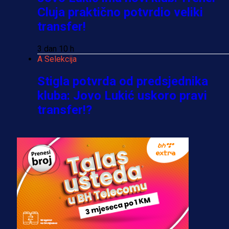
Cluja praktično potvrdio veliki
transfer!
3 dan 10 h
A Selekcija
Stigla potvrda od predsjednika
kluba: Jovo Lukić uskoro pravi
transfer!?
3 sedmica 4 dan
A Selekcija
Zmajevi dobili veliko pojačanje:
Fudbaler Olympiacosa želi obući
dres BiH!
3 sedmica 3 dan
Premijer liga BiH