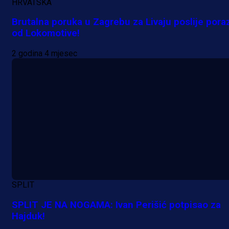
HRVATSKA
Brutalna poruka u Zagrebu za Livaju poslije pora
od Lokomotive!
2 godina 4 mjesec
SPLIT
A Selekcija
SPLIT JE NA NOGAMA: Ivan Perišić potpisao za
Da li je selektor zadovoljan: Evo š
Hajduk!
je Barbarez rekao o transferu