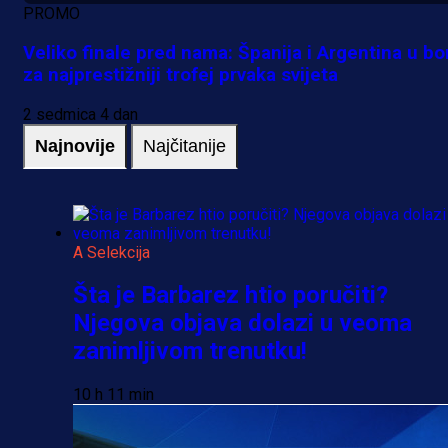
PROMO
Veliko finale pred nama: Španija i Argentina u bo
za najprestižniji trofej prvaka svijeta
2 sedmica 4 dan
Najnovije
Najčitanije
A Selekcija
Šta je Barbarez htio poručiti?
Njegova objava dolazi u veoma
zanimljivom trenutku!
10 h 11 min