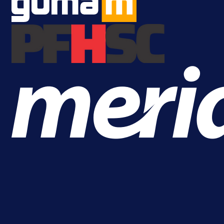
reprezentaciju Njemačke!
1 dan 16 h
Više vijesti