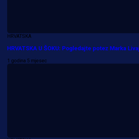
Lukić seli u Bundesligu? Dva
njemačka kluba krenula po bh.
reprezentativca!
1 dan 16 h
HRVATSKA
HRVATSKA U ŠOKU: Pogledajte potez Marka Livaj
1 godina 5 mjesec