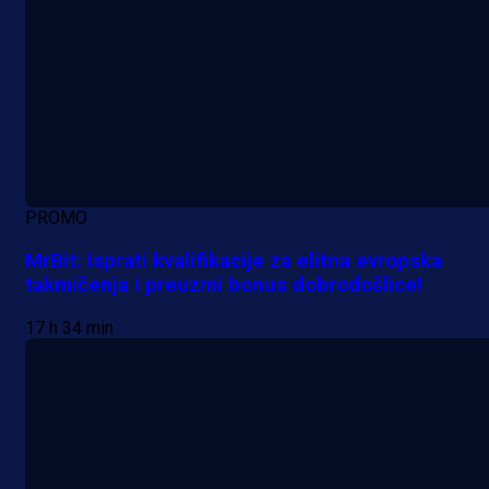
PROMO
MrBit: Isprati kvalifikacije za elitna evropska
takmičenja i preuzmi bonus dobrodošlice!
17 h 34 min